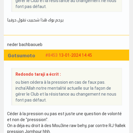
gérer le Club et la résistance au changement ne nous
font pas défaut.
يرحم بوك هذا شحبيت نقول حرفيا
neder bachbaoueb
Gotsumoto
#8453
13-01-2024 14:45
Redondo taraji a écrit :
ou bien cédera à la pression en cas de faux pas.
incha'Allah notre mentalité actuelle sur la façon de
gérer le Club et la résistance au changement ne nous
font pas défaut.
Céder à la pression ou pas est juste une question de volonté
et non de "presssion".
On a déja eu droit à des Mou3ine raw behy, par contre RJ 9allek
pression Jomhour hhh.