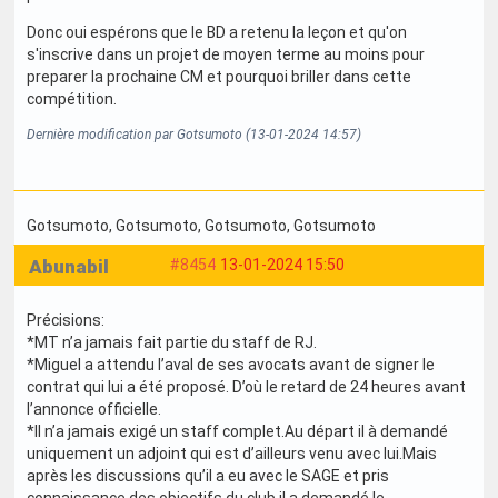
Donc oui espérons que le BD a retenu la leçon et qu'on
s'inscrive dans un projet de moyen terme au moins pour
preparer la prochaine CM et pourquoi briller dans cette
compétition.
Dernière modification par Gotsumoto (13-01-2024 14:57)
Gotsumoto
, Gotsumoto
, Gotsumoto
, Gotsumoto
Abunabil
#8454
13-01-2024 15:50
Précisions:
*MT n’a jamais fait partie du staff de RJ.
*Miguel a attendu l’aval de ses avocats avant de signer le
contrat qui lui a été proposé. D’où le retard de 24 heures avant
l’annonce officielle.
*Il n’a jamais exigé un staff complet.Au départ il à demandé
uniquement un adjoint qui est d’ailleurs venu avec lui.Mais
après les discussions qu’il a eu avec le SAGE et pris
connaissance des objectifs du club il a demandé le