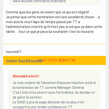
sans aucune contrainte financière.
Comme quoi les gens ne voient que ce qui est négatif …
Je pense que cette nomination est une excellente chose … à
mon avis le court laps de temps passé par TT a
l’administration montré qu’il n’est pas si nul que ça dans cette
tâche … tout ce que je peux lui souhaiter c’est la réussite
mestiri67
neder bachbaoueb
#8465
13-01-2024 17:33
Abunabil a écrit :
Je suis surpris de l’absence d’aucune réaction suite à
la nomination de TT comme Manager Général.
C’est à lui et lui seul et avec l’entraîneur de decider et
de gérer la section.
Le SAGE a pris la sage décision de ne plus s’en
occuper.Il a une totale confiance en TT .