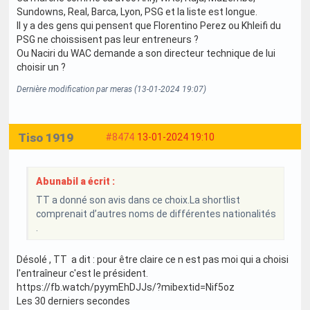
Sundowns, Real, Barca, Lyon, PSG et la liste est longue.
Il y a des gens qui pensent que Florentino Perez ou Khleifi du
PSG ne choissisent pas leur entreneurs ?
Ou Naciri du WAC demande a son directeur technique de lui
choisir un ?
Dernière modification par meras (13-01-2024 19:07)
Tiso 1919
#8474
13-01-2024 19:10
Abunabil a écrit :
TT a donné son avis dans ce choix.La shortlist
comprenait d’autres noms de différentes nationalités
.
Désolé , TT a dit : pour être claire ce n est pas moi qui a choisi
l'entraîneur c'est le président.
https://fb.watch/pyymEhDJJs/?mibextid=Nif5oz
Les 30 derniers secondes