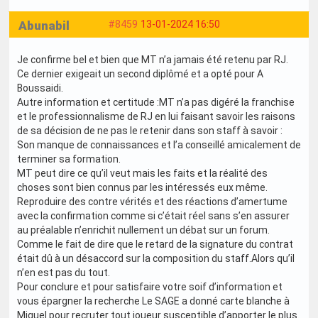
Abunabil
#8459
13-01-2024 16:50
Je confirme bel et bien que MT n’a jamais été retenu par RJ.
Ce dernier exigeait un second diplômé et a opté pour A
Boussaidi.
Autre information et certitude :MT n’a pas digéré la franchise
et le professionnalisme de RJ en lui faisant savoir les raisons
de sa décision de ne pas le retenir dans son staff à savoir :
Son manque de connaissances et l’a conseillé amicalement de
terminer sa formation.
MT peut dire ce qu’il veut mais les faits et la réalité des
choses sont bien connus par les intéressés eux même.
Reproduire des contre vérités et des réactions d’amertume
avec la confirmation comme si c’était réel sans s’en assurer
au préalable n’enrichit nullement un débat sur un forum.
Comme le fait de dire que le retard de la signature du contrat
était dû à un désaccord sur la composition du staff.Alors qu’il
n’en est pas du tout.
Pour conclure et pour satisfaire votre soif d’information et
vous épargner la recherche Le SAGE a donné carte blanche à
Miguel pour recruter tout joueur susceptible d’apporter le plus.