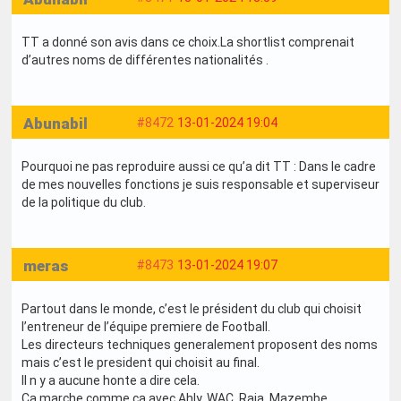
TT a donné son avis dans ce choix.La shortlist comprenait
d’autres noms de différentes nationalités .
Abunabil
#8472
13-01-2024 19:04
Pourquoi ne pas reproduire aussi ce qu’a dit TT : Dans le cadre
de mes nouvelles fonctions je suis responsable et superviseur
de la politique du club.
meras
#8473
13-01-2024 19:07
Partout dans le monde, c’est le président du club qui choisit
l’entreneur de l’équipe premiere de Football.
Les directeurs techniques generalement proposent des noms
mais c’est le president qui choisit au final.
Il n y a aucune honte a dire cela.
Ca marche comme ca avec Ahly, WAC, Raja, Mazembe,