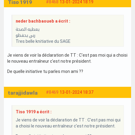
Tiso 1919
#8468
13-01-2024 18:19
neder bachbaoueb a écrit :
يعطيه الصحة
ربي يحفظو
Tres belle knitiative du SAGE
Je viens de voir la déclaration de TT : C'est pas moi qui a choisi
le nouveau entraîneur c'est notre président.
De quelle initiative tu parles mon ami ??
tarajjidawla
#8469
13-01-2024 18:37
Tiso 1919 a écrit :
Je viens de voir la déclaration de TT : C'est pas moi qui
a choisi le nouveau entraîneur c'est notre président.