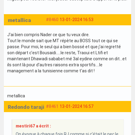
metallica
#8460
13-01-2024 16:53
J'ai bien compris Nader ce que tu veux dire.
Tout le monde sait que MT répète au BOSS tout ce qui se
passe. Pour moi, le seul qui a bien bossé et que j'ai regretté
son départ c'est Bousaidi.....le reste, Traoui et Ltifi et
maintenant Dhawadi sababet mé 3al eydine comme on dit...et
ils sont là pour d'autres raisons extra sportifs....le
management a la tunisienne comme t'as dit !
metallica
Redondo taraji
#8461
13-01-2024 16:57
mestiri67 a écrit :
On évoque à chaque fois RJ comme si c’était le nec le