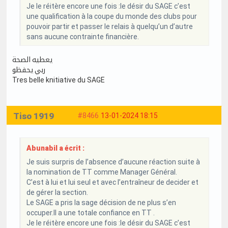
Je le réitère encore une fois :le désir du SAGE c’est
une qualification à la coupe du monde des clubs pour
pouvoir partir et passer le relais à quelqu’un d’autre
sans aucune contrainte financière.
يعطيه الصحة
ربي يحفظو
Tres belle knitiative du SAGE
Tiso 1919
#8466
13-01-2024 18:15
Abunabil a écrit :
Je suis surpris de l’absence d’aucune réaction suite à
la nomination de TT comme Manager Général.
C’est à lui et lui seul et avec l’entraîneur de decider et
de gérer la section.
Le SAGE a pris la sage décision de ne plus s’en
occuper.Il a une totale confiance en TT .
Je le réitère encore une fois :le désir du SAGE c’est