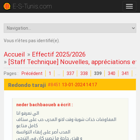
E-S-Tunis.com
Bascu
la
navig
Vous n'êtes pas identifié(e).
Accueil
»
Effectif 2025/2026
»
[Staff Technique] Nouvelles, appréciations et c
Pages :
Précédent
1
…
337
338
339
340
341
…
Redondo taraji
#8451
13-01-2024 14:17
neder bachbaoueb a écrit :
الي نعرفو انا
المفاوضات خذات شوية وقت لانو المدرب حب على ستاف
كامل متاعو
المدب أصر على إبقاء التوانسة
و هذي حاجة ما تصير كان في الترجي