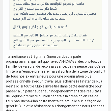
خاصة انو نعرفو التوانسة علاش حاجتو بيهم حمدي
كيما كان حاجتو بمجدي التراوي
حمدي تونسي و اي رئيس مدير عام تونسي يحب شكون في
الستاف يعاودلو بال ب و الت الي يصير
كلام ما حبيتش نقولو لكن يلزمو يتقال
هذاك علاش قلت خايف من تعامل الادارة مع الممرن
ان شاء الله شمس و البوعزيزي ما يعملوش مع الممرن الي
عملو مجديالتراوي مع الجعايدي
Ta méfiance est légitime. Sinon cardoso a parlé
organigramme, qui fait quoi, avec AFFICHAGE des photos, de
famille, de valeurs, de reconnaissance. Je ne pense pas qu'il se
limitera à l'équipe première mais il sortira de la zone de confort
de tous nos ex entraîneurs pour une organisation plus
professionnelle avec un travail plus acharné (à l'instar de RJ).
Reste ici si tout le Club s'investira dans cette démarche pour
passer à un palier supérieur indépendamment des résultats
de l'équipe première ou bien cédera à la pression en cas de
faux pas. incha'Allah notre mentalité actuelle sur la façon de
gérer le Club et la résistance au changement ne nous font pas
défaut.