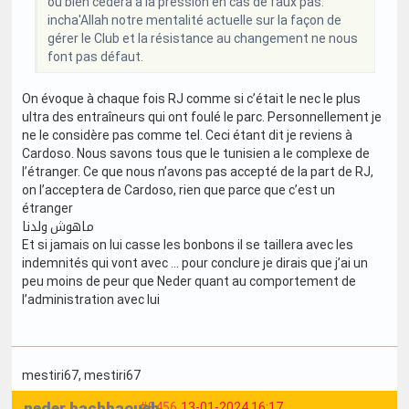
ou bien cédera à la pression en cas de faux pas.
incha'Allah notre mentalité actuelle sur la façon de
gérer le Club et la résistance au changement ne nous
font pas défaut.
On évoque à chaque fois RJ comme si c’était le nec le plus
ultra des entraîneurs qui ont foulé le parc. Personnellement je
ne le considère pas comme tel. Ceci étant dit je reviens à
Cardoso. Nous savons tous que le tunisien a le complexe de
l’étranger. Ce que nous n’avons pas accepté de la part de RJ,
on l’acceptera de Cardoso, rien que parce que c’est un
étranger
ماهوش ولدنا
Et si jamais on lui casse les bonbons il se taillera avec les
indemnités qui vont avec … pour conclure je dirais que j’ai un
peu moins de peur que Neder quant au comportement de
l’administration avec lui
mestiri67
, mestiri67
neder bachbaoueb
#8456
13-01-2024 16:17