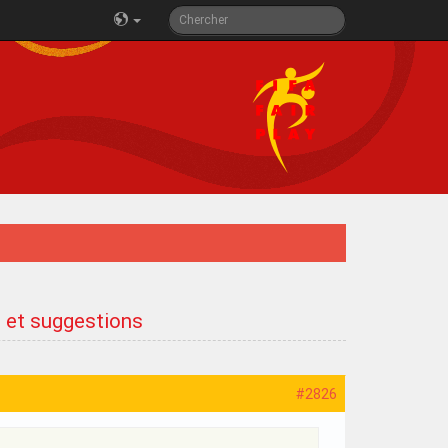
s et suggestions
#2826