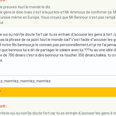
rit :
e preuves tout le monde le dis.
e gens le dise mais c'est à la justice et Mr Ammous de confirmer ça. Ma
unisie même en Europe. Vous croyez que Mr Bennour s'est pas rempli 
ur.
 oui ou non?je doute fort car tu es entrain d,'accuser les gens à tort ,
as la phrase de ce jaziri:tout le monde sait"c'est facile d"accuser les ge
 est notre fils bennour,je le connais pas personnellement,et je ne l'ai ja
 que bennour lui a dit de partager le salaire avec lui ???tu as une idée
miserable somme de 700 dinars c'est à dire bennour va toucher 350 dinars,hakka..tu حي درابك,est
e.
ez
, momtez
, momtez
, momtez
7
rit :
tiste oui ou non?je doute fort car tu es entrain d,'accuser les gens à to