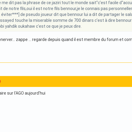
 me dit pas la phrase de ce jaziri:tout le monde sait"c'est facile d"accu
git de notre fils,oui il est notre fils bennour,je le connais pas personnel
éviter***] de pseudo joueur dit que bennour lui a dit de partager le sal
essayed touche la miserable somme de 700 dinars c'est à dire bennour va
حي درابك,bi yahdik oukahaw c'est ce que je peux dire
énerver… zappe … regarde depuis quand il est membre du forum et combi
9
e sur l'AGO aujourd'hui