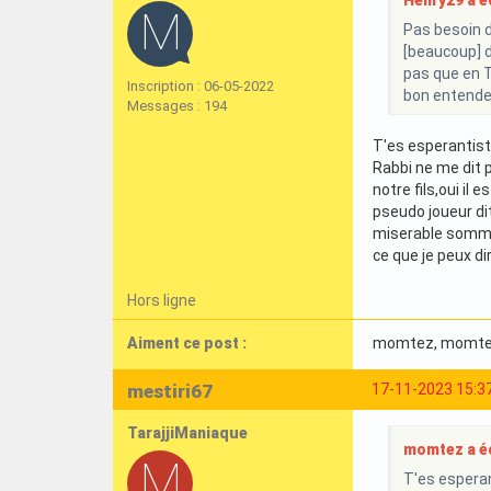
Henry29 a éc
Pas besoin d
[beaucoup] d
pas que en T
Inscription : 06-05-2022
bon entende
Messages : 194
T'es esperantiste
Rabbi ne me dit p
notre fils,oui il
pseudo joueur dit
Rabbi yahdik oukahaw c'
ce que je peux dir
Hors ligne
Aiment ce post :
momtez
, momt
mestiri67
17-11-2023 15:3
TarajjiManiaque
momtez a éc
T'es esperan