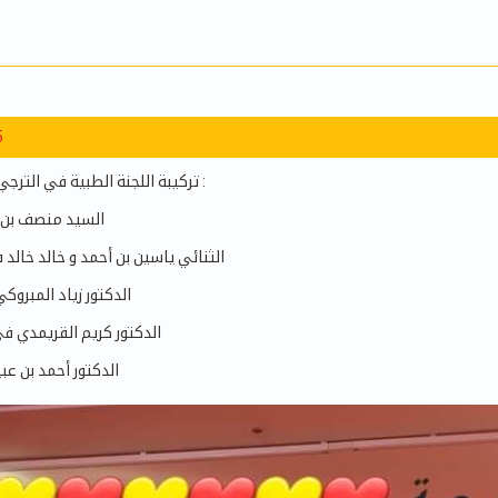
5
تركيبة اللجنة الطبية في الترجي الرياضي التونسي :
▪️السيد منصف بن 
▪️الثنائي ياسين بن أحمد و خالد خالد
▪️الدكتور زياد المبرو
▪️الدكتور كريم القريمدي ف
▪️الدكتور أحمد بن ع