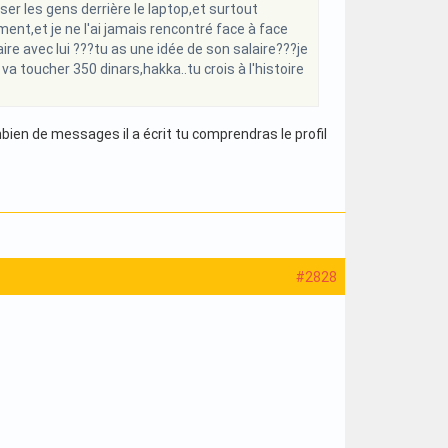
ser les gens derrière le laptop,et surtout
lement,et je ne l'ai jamais rencontré face à face
aire avec lui ???tu as une idée de son salaire???je
 toucher 350 dinars,hakka..tu crois à l'histoire
en de messages il a écrit tu comprendras le profil
#2828