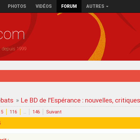
PHOTOS
VIDÉOS
FORUM
AUTRES
.com
— depuis 1999
ébats
»
Le BD de l'Espérance : nouvelles, critique
15
116
…
146
Suivant
5