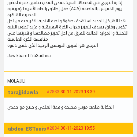
إدارة الترجي في شخصها السيد حمدي المدب تتلقى دعوة لحضور
حفل إطلاق رابطة الأندية الإفريقية (ACA) يوم الخميس بالعاصمة
المصرية القاهرة
هذا الهيكل الجديد استهدف صفوة و نخبة الاندية الافريقية من اجل
تكوين وفاق يهدف لتعزيز قدرات الكرة الافريقية و مزيد تطوير البنية
التحتية و الموارد المالية للفرق من اجل تعزيز مصالحها و قدرتها على
منافسة الكرة العالمية
الترجي هو الفريق التونسي الوحيد الذي تلقى دعوة
Jaw kbaret fi b3adhna
MOLAJILI
tarajjidawla
#2833
30-11-2023 18:39
الحكاية طلعت موش صحيحة و فمة العلمي و جنيح مع حمدي
abdou-ESTunis
#2834
30-11-2023 19:55