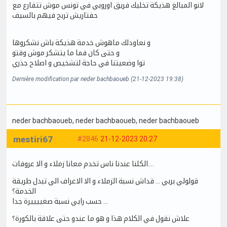
لانو المبالغ هذيكة تخليك فريق اوروبي في تونس موش تتفارع مع
حفتاريش تربح فيهم بالسيف
و نعاودلك ماهوش خدمة هذيكة باش نشكروها
و حتى كان فما ما يتشكر موش وقتو
توا وضعيتنا في حاجة لتشخيص و اصلاح جذري
Dernière modification par neder bachbaoueb (21-12-2023 19:38)
neder bachbaoueb
, neder bachbaoueb
, neder bachbaoueb
mestiri67
#2846
21-12-2023 20:27
الكلنا عندنا ناس تخدم معانا زملاء و الا عروفات….
قولولي بربي … قداش نسبة الزملاء و الا الاعراف الي تبدل طريقة
الخدمة؟
حسب رايي نسبة صغييييرة جدا …
علاش نقول في الكلام هذا و هو ما عندو حتى علاقة بالكورة؟