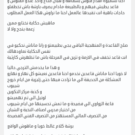
احنا نسميوه اهدار فلوس بسفاهة و هبال متاع واحد عندو الفلوس و
قاعد يطيش فيهم و بالطبيعة مادام يصرف بارشة باش تخطفلو
حاجات باهية انت تقيدها عالعمل احنا ما نراوش هكا العمل المطلوب
ماهيش حكاية نختارو ممرن
زعمة ينجح ولا لا
صلح القاعدة و المنهجية الباقي يجي بطبيعتو و رانا ماناش نحكيو في
نفس الحكاية نعاودهالك
انت قاعد تخفف في الازمة و تزين في المرحلة باش ما تظهرش كارثية
و هذا ما يخدمش الترجي حاليا
لا خويا احنا ماناش قاعدين نخدمو احنا قاعدين نعيشو كل نهار و نهارو
المشكلة من الحديقة الي ما تزادت فيها حتى زليزية من ايام خروج
شيبوب
و كذبة مركز التكوين
لوتيل الي تم تهميشو
قاعة الزواوي الي فضيحة و ما تمش تحسينها من ايام شيبوب
من اختيار مدربي اصناف النخبة و الشبان
من التصرف المالي المستهتر من التصرف الفني الفضيحة
برشة كلام غالط خويا و ماهوش الواقع