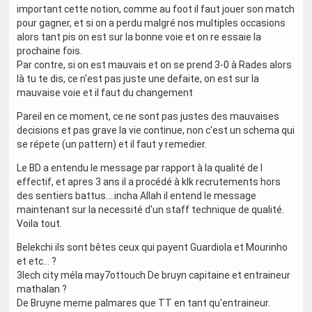
important cette notion, comme au foot il faut jouer son match
pour gagner, et si on a perdu malgré nos multiples occasions
alors tant pis on est sur la bonne voie et on re essaie la
prochaine fois.
Par contre, si on est mauvais et on se prend 3-0 à Rades alors
là tu te dis, ce n'est pas juste une defaite, on est sur la
mauvaise voie et il faut du changement
Pareil en ce moment, ce ne sont pas justes des mauvaises
decisions et pas grave la vie continue, non c'est un schema qui
se répete (un pattern) et il faut y remedier.
Le BD a entendu le message par rapport à la qualité de l
effectif, et apres 3 ans il a procédé à klk recrutements hors
des sentiers battus....incha Allah il entend le message
maintenant sur la necessité d'un staff technique de qualité.
Voila tout.
Belekchi ils sont bêtes ceux qui payent Guardiola et Mourinho
et etc... ?
3lech city méla may7ottouch De bruyn capitaine et entraineur
mathalan ?
De Bruyne meme palmares que TT en tant qu'entraineur.