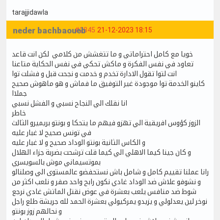
tarajjidawla
neder bachbaoueb
#2845
21-12-2023 18:15
خويا مع كامل احتراماتي و ما تتغشش من كلامي لكن انت قاعد
تعاود في نفس الفكرة و ماكش تحكي في نفس الحكاية متاعنا
انت لتوا تقول الادارة تخدم و خدمت و نجحت قبل و فشلت توا
كاينو الخدمة توا موجودة غير التوفيق ما فماش و هو ماهوش صحيح
جملاا
انا نقلك الي النجاح نسبي و الفشل نسبي
خاطر
الزوز كؤوس افريقية الي تهزو فيهم ما يتحكا و بونتو بريميرو الثالث
في تونس صحيح لا غبار عليه
و الكاس الثانية بونتو الوداد صحيح و لا غبار عليه
و كان جينا كيما الاهلي الي كيما قلت ترشحت بضربة جزاء الهلال
بموتسيماني موش بالسويسري
رانا عملنا تقييم كامل و شامل باش نستحفضو عالمستوى الي وصلنالو
و نشوفو علاش ضد الوداد غادي نكون رابح واحد صفر و نلعب اكثر من
شوط ضد منافس يلعب بعشرة في عوض نقتل الماتش غادي نرجع
نوخر لين يعدلولي و يزيدو يمركيولي بعشرة الحمد لله جريشة طلع راجل
و نحالهم زوز بونتو