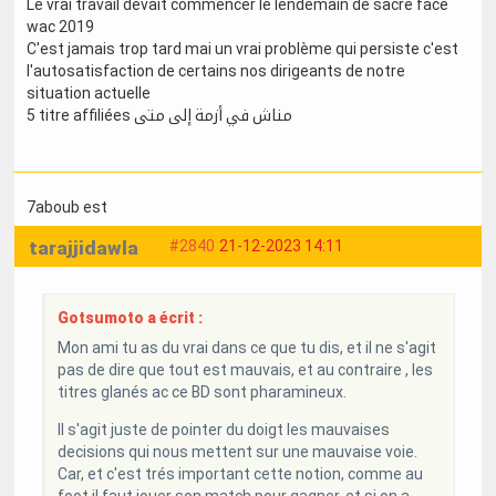
Le vrai travail devait commencer le lendemain de sacré face
wac 2019
C'est jamais trop tard mai un vrai problème qui persiste c'est
l'autosatisfaction de certains nos dirigeants de notre
situation actuelle
5 titre affiliées مناش في أزمة إلى متى
7aboub est
tarajjidawla
#2840
21-12-2023 14:11
Gotsumoto a écrit :
Mon ami tu as du vrai dans ce que tu dis, et il ne s'agit
pas de dire que tout est mauvais, et au contraire , les
titres glanés ac ce BD sont pharamineux.
Il s'agit juste de pointer du doigt les mauvaises
decisions qui nous mettent sur une mauvaise voie.
Car, et c'est trés important cette notion, comme au
foot il faut jouer son match pour gagner, et si on a