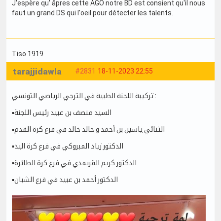
J'espère qu' âpres cette AGO notre BD est consient qu'il nous
faut un grand DS qui l'oeil pour détecter les talents.
Tiso 1919
tarajjidawla
#2831
18-11-2023 22:55
تركيبة اللجنة الطبية في الترجي الرياضي التونسي :
▪️السيد منصف بن عبيد رئيس اللجنة
▪️الثنائي ياسين بن أحمد و خالد خالد في فرع كرة القدم
▪️الدكتور زياد المبروكي في فرع كرة اليد
▪️الدكتور كريم القريمدي في فرع كرة الطائرة
▪️الدكتور أحمد بن عبيد في فرع الشبان