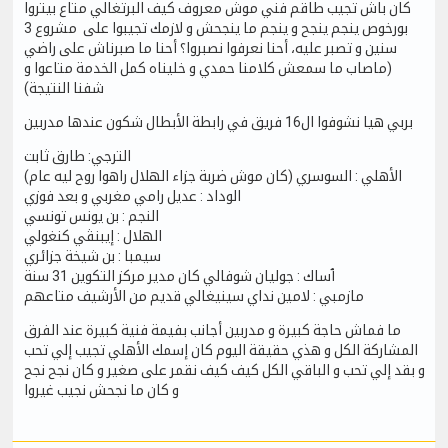
كان باش تجيب طاقم فني موش معروف كيف البرتغالي متاع بيتروا
بورخوص ينجم ينجح و ينجم ما ينجحش و لازمك تجيبوا على مشروع 3
سنين و تصبر عليه، أحنا نعرفوا نصبروا؟ أحنا ما صبرناش على راضي
(ماصاب ما سمعش كلامنا حمدي و خليناه كمل الخدمة متاعوا و
شفنا النتيجة)
بربي هيا نشوفوا ال16 فريق في رابطة الأبطال شكون عندها مدربين
الترجي: طارق ثابت
الأهلي : السوسري (كان موش ضربة جزاء الهلال راهوا روح ليه عام)
الوداد : عديل رامي مغربي و بعد فوزي
النجم : بن يونس تونسي
الهلال : إيبنڤي كنغولي
سيمبا : بن شيخة جزائري
ٱساك : جوليان شوفالي كان مدير مركز التكوين 31 سنة
مازمبي : لامين نداي سينيغالي قديم من الأرشيف متاعهم
ما فماش حاجة كبيرة و مدربين أجانب بفيمة فنية كبيرة عند الفرق
المشاركة الكل و هذي حقيقة اليوم كان إسمك الأهلي تجيب إلي تحب
و بقد إلي تحب و الباقي الكل كيف كيف نقمر على صغير و كان نجح نجح
و كان ما نجحش نجيب غيروا