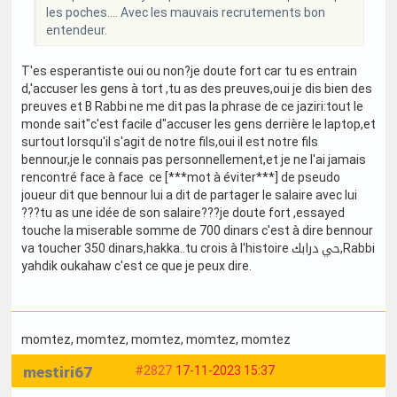
les poches.... Avec les mauvais recrutements bon
entendeur.
T'es esperantiste oui ou non?je doute fort car tu es entrain
d,'accuser les gens à tort ,tu as des preuves,oui je dis bien des
preuves et B Rabbi ne me dit pas la phrase de ce jaziri:tout le
monde sait"c'est facile d"accuser les gens derrière le laptop,et
surtout lorsqu'il s'agit de notre fils,oui il est notre fils
bennour,je le connais pas personnellement,et je ne l'ai jamais
rencontré face à face ce [***mot à éviter***] de pseudo
joueur dit que bennour lui a dit de partager le salaire avec lui
???tu as une idée de son salaire???je doute fort ,essayed
touche la miserable somme de 700 dinars c'est à dire bennour
va toucher 350 dinars,hakka..tu crois à l'histoire حي درابك,Rabbi
yahdik oukahaw c'est ce que je peux dire.
momtez
, momtez
, momtez
, momtez
, momtez
mestiri67
#2827
17-11-2023 15:37