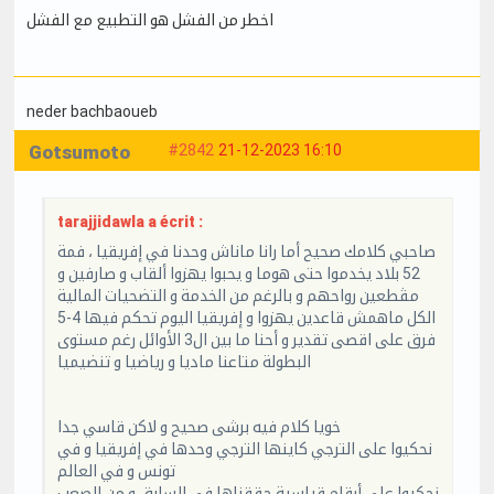
اخطر من الفشل هو التطبيع مع الفشل
neder bachbaoueb
Gotsumoto
#2842
21-12-2023 16:10
tarajjidawla a écrit :
صاحبي كلامك صحيح أما رانا ماناش وحدنا في إفريقيا ، فمة
52 بلاد يخدموا حتى هوما و يحبوا يهزوا ألقاب و صارفين و
مڤطعين رواحهم و بالرغم من الخدمة و التضحيات المالية
الكل ماهمش قاعدين يهزوا و إفريقيا اليوم تحكم فيها 4-5
فرق على اقصى تقدير و أحنا ما بين ال3 الأوائل رغم مستوى
البطولة متاعنا ماديا و رياضيا و تنضيميا
خويا كلام فيه برشى صحيح و لاكن قاسي جدا
نحكيوا على الترجي كاينها الترجي وحدها في إفريقيا و في
تونس و في العالم
نحكيوا على أرقام قياسية حققناها في السابق و من الصعب