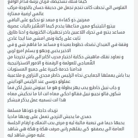
كيما قتلك تشخيصك مزيان برشة قدام الواقع
الفلوس الي تحطت كانت تنجم تجعل من حديقة حسان بالخوجة مركب
عالمي ارضية ممتازة
ممرنين ذو كفاءة و مبعد تو نحكيو على الباقي
بيترو اتليتيكو ممرن متاعها يخدم كيما الانقْليز باليات عصرية
مساعد يتبع في تحرك اللاعبين باخر تجهيزات الكترونية و احنا طارق
ثابت على ركبة ونص امشي منا ايجا غادي
وقفة في الميدان تضحك خطوط بعيدة و مساعد ما فاهم شي و في
الاخير يخبي وجهو و يسلم امرو لربي
و نعاود نقلك ماهيش حكاية اختيار مدرب اكابر الي باش تخرجنا من
القْعباجي للعولمة و الرقمنة و الامور الاستراتيجية
قدامنا خدمة كبيرة على جميع المستويات
بدا باش يعملها الجعايدي نحاه الرئيس خاطر مجدي التراوي و ملاعبية
عملولو دوسي عند الرئيس الوذايني
و جاب نبيل خاطرو يحب يهز بطولة و هو ما عينوش بنبيل لكن فما
شكون قالو نجيبو نبيل فقالو احكي معاه انت انا ما نحكيش معاه
هذا انت تسميه عمل يذكر فيشكر
نزيدك حاجة و خوذها مسلمة
حمدي ما يحبش الترجي تعمل على روحها ماديا
يحبها ديما في تبعية مالية ليه و مرض بحب التملك و ارقام الجلسة
العامة الي يصفقو كي يقلهم راني صرفت هكة و هكة هي شاهد
عليه موش شاهد ليه