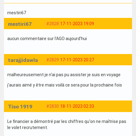
mestiri67
mestiri67
#2828
17-11-2023 19:09
aucun commentaire sur l'AGO aujourd'hui
tarajjidawla
#2829
17-11-2023 20:27
malheureusement je n'ai pas pu assister je suis en voyage
j'aurais aimé y être mais voilà ce sera pour la prochaine fois
Tiso 1919
#2830
18-11-2023 02:33
Le financier a démontré par les chiffres qu'on ne maîtrise pas
le volet recrutement.