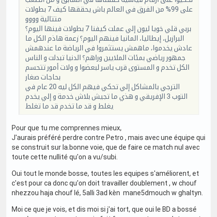
على 99% من الفرق في العالم باش يحققها كيف 7 بطولات
متتالية وووو
بربي قلي خويا ليون إلي عملت كيفنا 7 بطولات فينها اليوم؟
البرازيل، إيطاليا، المانيا فينهم اليوم؟ زعمة هاذم الكل ما
عادش يخدموا، ماهمش يستثمروا في الرياضة ما عندهمش
جمهور رياضي بمئات الملايين وراهم؟ الدنيا تبدلت و الناس
الكل تخدم و المستوى قرب ياسر لبعضوا و ولات أمور تتحسم
بحاجات صغار
الترجي بالمشاكل إلي تحكي فيهم الكل ليه 20 عام في
التوب 3 الإفريقي و هذي ما تجيش بلاش خدمة و إلي يخدم
يغلط و قد ما تخدم قد ما تغلط
Pour que tu me comprennes mieux,
J'aurais préféré perdre contre Petro , mais avec une équipe qui
se construit sur la.bonne voie, que de faire ce match nul avec
toute cette nullité qu'on a vu/subi.
Oui tout le monde bosse, toutes les equipes s'améliorent, et
c'est pour ca donc qu'on doit travailler doublement , w chouf
nhezzou haja chouf lé, 5alli 3ad kèn mane5dmouch w ghaltyn.
Moi ce que je vois, et dis moi si j'ai tort, que oui le BD a bossé