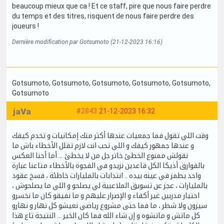
beaucoup mieux que ca ! Et ce staff, pire que nous faire perdre
du temps et des titres, risquent de nous faire perdre des
joueurs !
Dernière modification par Gotsumoto (21-12-2023 16:16)
Gotsumoto
, Gotsumoto
, Gotsumoto
, Gotsumoto
, Gotsumoto
,
Gotsumoto
jaVa
#2843
21-12-2023 16:32
وقت اللي تقول فما جمعيات عندها أكثر منك إمكانيات و تخدم كيفك
و عندها جمهور كيفك و اللي تحب انت لازم تقلل الأخطاء باش ما
نقولش ممنوع الخطئ خاتر جل من لا يخطئ ... أما أحنا العكس
بالفوارق أذيكا الكل قاعدين نزيدو في الفجوة بالأخطاء متاعنا عبارة
واحد يطمز في عينه بيده .. انتدابات بالمليارات خاطئة ، فسخ عقود
بالمليارات ، عجز عن تسويق الملاعبية لي يصلحو و اللي ما يصلحوش ،
احتيار مدربين غير أكفاء و الإصرار عليهم و ما نفيقو كان ما نخسرو
سيزون ولا شطر ، ما فما حتى مشروع رياضي نعيشو كل نهار و نهارو
كل ماتش و ماتشوه و إن شاء الله فما كان الخير ... النتيجة تاع هذا