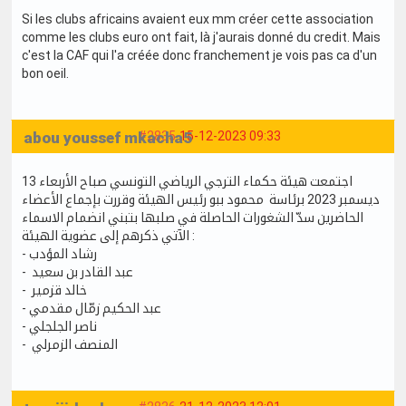
Si les clubs africains avaient eux mm créer cette association
comme les clubs euro ont fait, là j'aurais donné du credit. Mais
c'est la CAF qui l'a créée donc franchement je vois pas ca d'un
bon oeil.
abou youssef mkacha5
#2835
15-12-2023 09:33
اجتمعت هيئة حكماء الترجي الرياضي التونسي صباح الأربعاء 13
ديسمبر 2023 برئاسة محمود ببو رئيس الهيئة وقررت بإجماع الأعضاء
الحاضرين سدّ الشغورات الحاصلة في صلبها بتبني انضمام الاسماء
الآتي ذكرهم إلى عضوية الهيئة :
- رشاد المؤدب
- عبد القادر بن سعيد
- خالد قزمير
- عبد الحكيم زمّال مقدمي
- ناصر الجلجلي
- المنصف الزمرلي