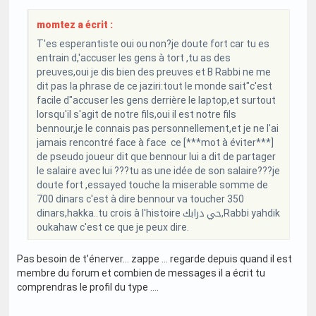
momtez a écrit :
T'es esperantiste oui ou non?je doute fort car tu es
entrain d,'accuser les gens à tort ,tu as des
preuves,oui je dis bien des preuves et B Rabbi ne me
dit pas la phrase de ce jaziri:tout le monde sait"c'est
facile d"accuser les gens derrière le laptop,et surtout
lorsqu'il s'agit de notre fils,oui il est notre fils
bennour,je le connais pas personnellement,et je ne l'ai
jamais rencontré face à face ce [***mot à éviter***]
de pseudo joueur dit que bennour lui a dit de partager
le salaire avec lui ???tu as une idée de son salaire???je
doute fort ,essayed touche la miserable somme de
700 dinars c'est à dire bennour va toucher 350
dinars,hakka..tu crois à l'histoire حي درابك,Rabbi yahdik
oukahaw c'est ce que je peux dire.
Pas besoin de t’énerver… zappe … regarde depuis quand il est
membre du forum et combien de messages il a écrit tu
comprendras le profil du type ….