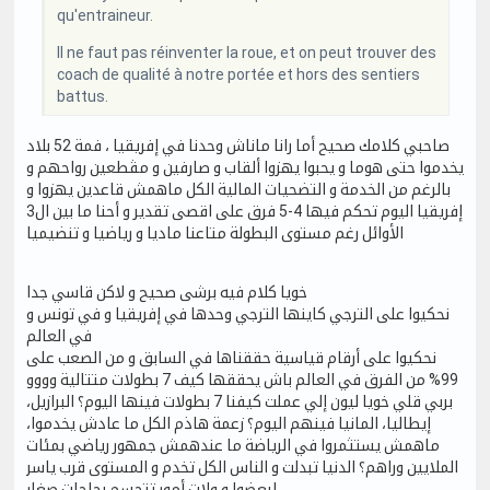
qu'entraineur.
Il ne faut pas réinventer la roue, et on peut trouver des
coach de qualité à notre portée et hors des sentiers
battus.
صاحبي كلامك صحيح أما رانا ماناش وحدنا في إفريقيا ، فمة 52 بلاد
يخدموا حتى هوما و يحبوا يهزوا ألقاب و صارفين و مڤطعين رواحهم و
بالرغم من الخدمة و التضحيات المالية الكل ماهمش قاعدين يهزوا و
إفريقيا اليوم تحكم فيها 4-5 فرق على اقصى تقدير و أحنا ما بين ال3
الأوائل رغم مستوى البطولة متاعنا ماديا و رياضيا و تنضيميا
خويا كلام فيه برشى صحيح و لاكن قاسي جدا
نحكيوا على الترجي كاينها الترجي وحدها في إفريقيا و في تونس و
في العالم
نحكيوا على أرقام قياسية حققناها في السابق و من الصعب على
99% من الفرق في العالم باش يحققها كيف 7 بطولات متتالية وووو
بربي قلي خويا ليون إلي عملت كيفنا 7 بطولات فينها اليوم؟ البرازيل،
إيطاليا، المانيا فينهم اليوم؟ زعمة هاذم الكل ما عادش يخدموا،
ماهمش يستثمروا في الرياضة ما عندهمش جمهور رياضي بمئات
الملايين وراهم؟ الدنيا تبدلت و الناس الكل تخدم و المستوى قرب ياسر
لبعضوا و ولات أمور تتحسم بحاجات صغار