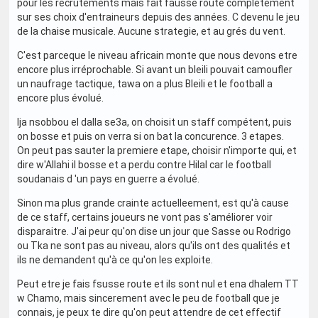
pour les recrutements mais fait fausse route completement
sur ses choix d'entraineurs depuis des années. C devenu le jeu
de la chaise musicale. Aucune strategie, et au grés du vent.
C'est parceque le niveau africain monte que nous devons etre
encore plus irréprochable. Si avant un bleili pouvait camoufler
un naufrage tactique, tawa on a plus Bleili et le football a
encore plus évolué.
Ija nsobbou el dalla se3a, on choisit un staff compétent, puis
on bosse et puis on verra si on bat la concurence. 3 etapes.
On peut pas sauter la premiere etape, choisir n'importe qui, et
dire w'Allahi il bosse et a perdu contre Hilal car le football
soudanais d 'un pays en guerre a évolué.
Sinon ma plus grande crainte actuelleement, est qu'à cause
de ce staff, certains joueurs ne vont pas s'améliorer voir
disparaitre. J'ai peur qu'on dise un jour que Sasse ou Rodrigo
ou Tka ne sont pas au niveau, alors qu'ils ont des qualités et
ils ne demandent qu'à ce qu'on les exploite.
Peut etre je fais fsusse route et ils sont nul et ena dhalem TT
w Chamo, mais sincerement avec le peu de football que je
connais, je peux te dire qu'on peut attendre de cet effectif