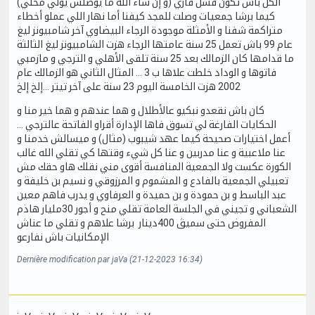
الكل باش تكون فشل قاري (و إن شاء الله ما يوصلش يولي محلي)
كيما برشا جمعيات وصلت للمجد كيفنا أما نهار اللي عملو أخطاء
متراكمة شفنا و الأمثلة موجودة الرجاء البيضاوي آخر شامبيونز ليغ
عام 99 باش تعمل 25 سنة عامتها الرجاء هزت الشامبيونز ليغ الثالثة
ما قدامها كان الزمالك بعد 25 سنة تلقى الأهلي و الترجي و مازمبي
فاتوها و الوداد خلطت علاها ب 3 ... المثال الثاني هو الزمالك عام
2002 هزت الخامسة اليوم 23 سنة على آخر تيتر ...إلخ إلخ
كان باش نقعدو نبكيو عالأطلال و هما عندهم و هما خير منا و
الحكايات الفارغة لي تسوق فاها الإدارة أقراو الفاتحة عالترجي ...
أعمل اختيارات صحيحة كيما عهد شيبوب (مثال) و ميسالش خدمنا و
عنا ملاعبية و عنا مدربين و عنا كل شيء وقتها كي تقلي الله غالب
الكورة عكست ولا الجمعية المنافسة أقوى مني نقلك هاو حقك مش
تعبيلي الجمعية بالفادع و المشموم و المرزوقي و نسيم بن خليفة و
عبد الباسط و بن حمودة و بن حميدة و العرفاوي و يدرب فاهم معين
الشعباني و تجيني في الجلسة العامة تقلي منح و أجور 30مليار هاذم
المفروض حتى سميڨ 400دينار برشا علاهم و تقلي ما عناش
الإمكانيات باش نفارعو
Dernière modification par jaVa (21-12-2023 16:34)