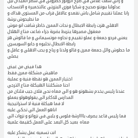
و راني شفت علاش في طرح الروتور حصروني في شطر الميدان لين
عدلولنا ببونتو صحيح و شكرا فوزي البنزرتي عالتخميرة و الانسحاب
رانا عملنا تقييم شامل باش نقعدو عالاقل قراب من المستوى هذاك و
ما نطيحوش برشة
الاهلي هزت رابطة الابطال و نحات الممرن خاطر شافت انو موش
معقول مصيرها يتربط بضربة جزاء ضاعت متاع الهلال
يعني فرحو جمعة و عملو تقييم و نحاوه موتسيماني و ما قالوش هز
رابطة الابطال نخليوه و جابو السويسري
ما حطوش وائل جمعة ممرن و قالو ولدنا و رباح و يحب الاهلي و عاقل و
يصلي
هذا فيض من غيض
ماهيش مشكلة ممرن فقط
اختيار الممرن هو نقطة فنية و عملية
احنا مشكلتنا الهيكلة متاع الترجي
عندنا رئيس يخدم بشهوتو هو و الي معاه نحي فلان جيب فلتان من
المدارس للاكابر الي يقولوهولو يعملو
لا فما هيكلة فنية لا استراتيجية
اناهو العمل الي تحكي عليه
فما رئيس قاعد يصرف باااارشة فلوس و يلبي في نزواتو و نزوات الي
معاه بعيد كل البعد على العمل كقيمة علمية
انت تسميه عمل يشكر عليه