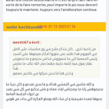
sorte de la faire remonter, peut importe le pic nous devront
toujours le maintenir; toujours vers l'amélioration continue.
neder bachbaoueb
#2848
21-12-2023 21:16
mestiri67 a écrit :
من ناحية اخرى… كان نتذكر مليح في زوز مناسبات على الاقل
في الفوروم هذا طلبت بش نبلوروا افكار نعرضوها علي السيد
رئيس الجمعية الي ما تتصوروش قداش نحترمو و ما نتصورش
نهار نقول فيه كلمة خايبة مهما صار، الله غالب ما صارش
هذا …
و لذى هنا قاعدين نحركوا في طاجين مقعور
و الله ماشين في التمشي هذاك و قاعدين نقدمو و كان جينا ما
نحترموهش رانا ما برمجناش لقاء معاه و باش نحكيو في كل شي بعيد
عن اجواء الجلسة العامة
نحبوها قعدة تقييمية و ان شاء الله نوصلو الفكرة الي بدات من هوني