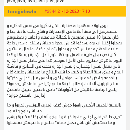
jaVa
, jaVa
, jaVa
, jaVa
, jaVa
, jaVa
tarajjidawla
#2844
21-12-2023 17:10
بربي لولاد نفهموا بعضنا رانا الكل نحكيوا في نفس الحكاية و
مستعرفين إلي فمة أغلاط في الإختيارات و هذي حاجة عادية جدا و
كان نجيبوا 10 فنيين معرفين بالكفائة متاعهم و أجانب و نعطيوهم
يعملوا إختيارات توه نشوفوا قداش نجحوا و قداش فشلوا و هذي حاجة
عادية المهم فمة ناس تخدم و تحاول تصلح و كيف ما قال مستيري
كان تحب تبدل طريقة العمل برمتها لازم تبدل الإدارة برمتها و هذا
اليوم ماهوش مطروح على الأقل الموسم هذا على خاطر نفس الإدارة
باش تعمل نفس الإختيارت و نفس الإدارة نجحت في السابق و فاشلة
اليوم و هذي سنة الحياة و كيف ما قلت النتائج ما عندهاش علاقة كان
بالخدمة و لاكن فمة برشى عوامل أخرى و أحسن مثل هو إلي ذكرتوا
متاع البرازيل, ألمانيا، إيطاليا فينهم اليوم؟ ياخي ماعادش يخدموا؟
ياخي الرياضة ماهيش من الأولويات؟ ياخي ناقصين فنيين، ناقصين
إداريين، ناقصين موارد؟
بالنسبة للمدرب الأجنبي راهوا موش كيف المدرب التونسي تجربوا و ما
مشاش تلوح و تعاود
تجيب طاقم فني أجنبي عندوا خبرة و تاريخ و ألقاب بكلفة كبيرة برشى
و ما يمشيش ٱش باش تعمل معاه؟ تفلس وما تنجمش تفسخلوا