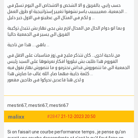
حسب رايي، بالفريق و الا الشخص و الاشخاص الي اليوم تسيّر في
الجمعية، صعيييييب ياسر نشوفوا تغيير إستراتيجية او طرق العمل …
و لكم في المثال الي عطيتو في الاول خير دليل …
و بما انو دوام الحال من المحال لازم بش يجي نهار بش تتبدل تركيبة
الفريق الي يسير في الجمعية حاليا
باهي … هذا من ناحية …
من ناحية اخرى… كان نتذكر مليح في زوز مناسبات على الاقل في
الفوروم هذا طلبت بش نبلوروا افكار نعرضوها علي السيد رئيس
الجمعية الي ما تتصوروش قداش نحترمو و ما نتصورش نهار نقول فيه
كلمة خايبة مهما صار، الله غالب ما صارش هذا …
و لذى هنا قاعدين نحركوا في طاجين مقعور
mestiri67
, mestiri67
, mestiri67
malixx
#2847
21-12-2023 20:50
Si on faisait une courbe performance temps , je pense qu'on
aurait une courbe descendante et c'est la qu'il faut faire en