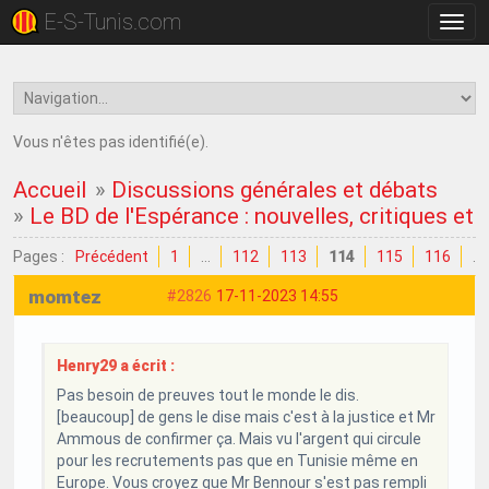
E-S-Tunis.com
Bascu
la
navig
Vous n'êtes pas identifié(e).
Accueil
»
Discussions générales et débats
»
Le BD de l'Espérance : nouvelles, critiques et
Pages :
Précédent
1
…
112
113
114
115
116
…
momtez
#2826
17-11-2023 14:55
Henry29 a écrit :
Pas besoin de preuves tout le monde le dis.
[beaucoup] de gens le dise mais c'est à la justice et Mr
Ammous de confirmer ça. Mais vu l'argent qui circule
pour les recrutements pas que en Tunisie même en
Europe. Vous croyez que Mr Bennour s'est pas rempli