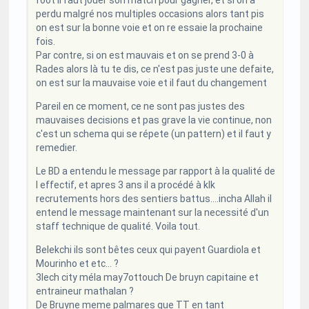
perdu malgré nos multiples occasions alors tant pis
on est sur la bonne voie et on re essaie la prochaine
fois.
Par contre, si on est mauvais et on se prend 3-0 à
Rades alors là tu te dis, ce n'est pas juste une defaite,
on est sur la mauvaise voie et il faut du changement
Pareil en ce moment, ce ne sont pas justes des
mauvaises decisions et pas grave la vie continue, non
c'est un schema qui se répete (un pattern) et il faut y
remedier.
Le BD a entendu le message par rapport à la qualité de
l effectif, et apres 3 ans il a procédé à klk
recrutements hors des sentiers battus....incha Allah il
entend le message maintenant sur la necessité d'un
staff technique de qualité. Voila tout.
Belekchi ils sont bêtes ceux qui payent Guardiola et
Mourinho et etc... ?
3lech city méla may7ottouch De bruyn capitaine et
entraineur mathalan ?
De Bruyne meme palmares que TT en tant