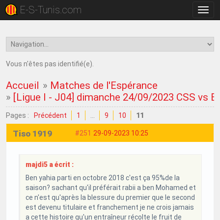
E-S-Tunis.com
Bascu
la
navig
Vous n'êtes pas identifié(e).
Accueil
»
Matches de l'Espérance
»
[Ligue I - J04] dimanche 24/09/2023 CSS vs E
Pages :
Précédent
1
…
9
10
11
Tiso 1919
#251
29-09-2023 10:25
majdi5 a écrit :
Ben yahia parti en octobre 2018 c'est ça 95%de la
saison? sachant qu'il préférait rabii a ben Mohamed et
ce n'est qu'après la blessure du premier que le second
est devenu titulaire et franchement je ne crois jamais
a cette histoire qu'un entraîneur récolte le fruit de