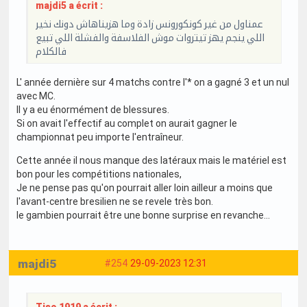
majdi5 a écrit :
عمناول من غير كونكورونس زادة وما هزيناهاش دونك نخير
اللي ينجم يهز تيتروات موش الفلاسفة والفشلة اللي تبيع
فالكلام
L' année dernière sur 4 matchs contre l'* on a gagné 3 et un nul
avec MC.
Il y a eu énormément de blessures.
Si on avait l'effectif au complet on aurait gagner le
championnat peu importe l'entraîneur.
Cette année il nous manque des latéraux mais le matériel est
bon pour les compétitions nationales,
Je ne pense pas qu'on pourrait aller loin ailleur a moins que
l'avant-centre bresilien ne se revele très bon.
le gambien pourrait être une bonne surprise en revanche...
majdi5
#254
29-09-2023 12:31