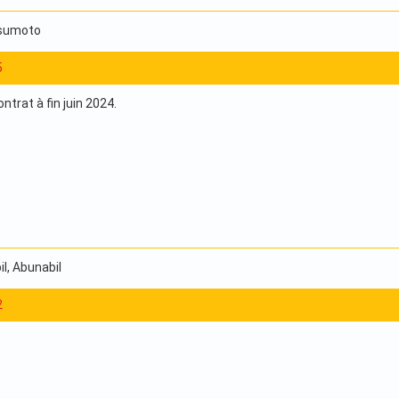
tsumoto
5
ntrat à fin juin 2024.
il
, Abunabil
2