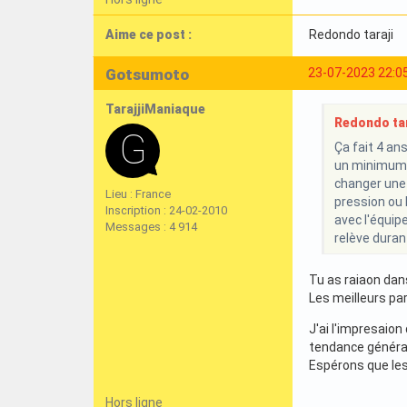
Aime ce post :
Redondo taraji
Gotsumoto
23-07-2023 22:0
TarajjiManiaque
Redondo tara
Ça fait 4 an
un minimum de
changer une 
Lieu : France
pression ou 
Inscription : 24-02-2010
avec l'équip
Messages : 4 914
relève duran
Tu as raiaon dan
Les meilleurs par
J'ai l'impresaion
tendance généra
Espérons que les 
Hors ligne