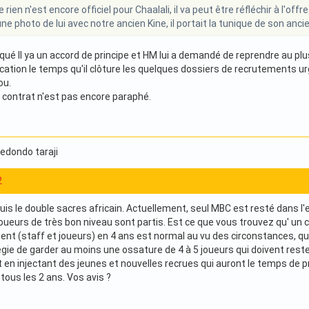
rien n'est encore officiel pour Chaalali, il va peut être réfléchir à l'offr
une photo de lui avec notre ancien Kine, il portait la tunique de son anc
é Il ya un accord de principe et HM lui a demandé de reprendre au plus
cation le temps qu'il clôture les quelques dossiers de recrutements urg
ou.
e contrat n'est pas encore paraphé.
Redondo taraji
2
uis le double sacres africain. Actuellement, seul MBC est resté dans l'
eurs de très bon niveau sont partis. Est ce que vous trouvez qu' un club
nt (staff et joueurs) en 4 ans est normal au vu des circonstances, qua
égie de garder au moins une ossature de 4 à 5 joueurs qui doivent res
 en injectant des jeunes et nouvelles recrues qui auront le temps de pr
tous les 2 ans. Vos avis ?