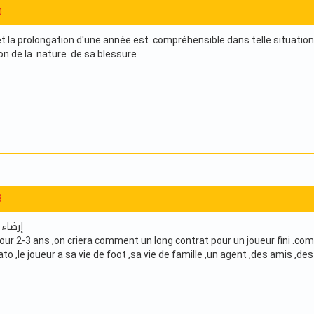
0
t la prolongation d'une année est compréhensible dans telle situation
son de la nature de sa blessure
8
إرضاء 
 pour 2-3 ans ,on criera comment un long contrat pour un joueur fini .c
ato ,le joueur a sa vie de foot ,sa vie de famille ,un agent ,des amis ,de