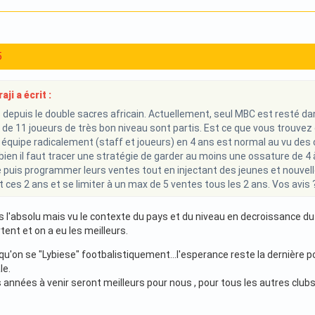
5
ji a écrit :
s depuis le double sacres africain. Actuellement, seul MBC est resté dan
 11 joueurs de très bon niveau sont partis. Est ce que vous trouvez qu' 
équipe radicalement (staff et joueurs) en 4 ans est normal au vu des 
bien il faut tracer une stratégie de garder au moins une ossature de 4 
e puis programmer leurs ventes tout en injectant des jeunes et nouvell
t ces 2 ans et se limiter à un max de 5 ventes tous les 2 ans. Vos avis 
s l'absolu mais vu le contexte du pays et du niveau en decroissance 
tent et on a eu les meilleurs.
 qu'on se "Lybiese" footbalistiquement...l'esperance reste la dernière
le.
années à venir seront meilleurs pour nous , pour tous les autres clubs 