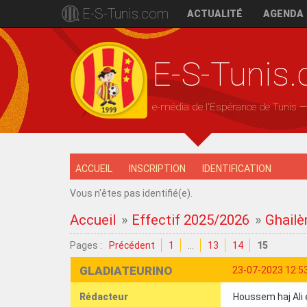
E-S-Tunis.com
ACTUALITÉ
AGENDA
E-S-Tunis
e-média de l'Espérance de Tunis 
ACCUEIL
INSCRIPTION
IDENTIFICATION
Vous n'êtes pas identifié(e).
Accueil
»
Effectif 2025/2026
»
Ghailè
Pages :
Précédent
1
…
13
14
15
GLADIATEURINO
23-07-2023 12:5
Rédacteur
Houssem haj Ali e