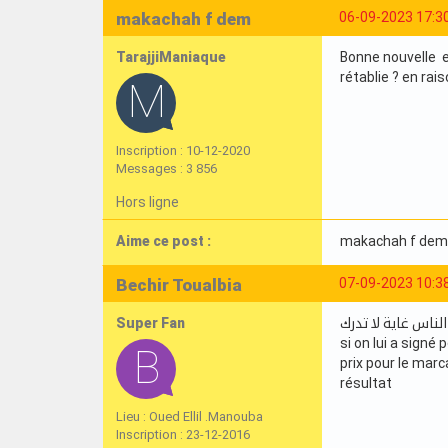
makachah f dem
06-09-2023 17:3
TarajjiManiaque
Bonne nouvelle e
rétablie ? en rai
Inscription : 10-12-2020
Messages : 3 856
Hors ligne
Aime ce post :
makachah f dem
Bechir Toualbia
07-09-2023 10:3
Super Fan
الناس غاية لا تدرك
si on lui a signé
prix pour le marc
résultat
Lieu : Oued Ellil .Manouba
Inscription : 23-12-2016