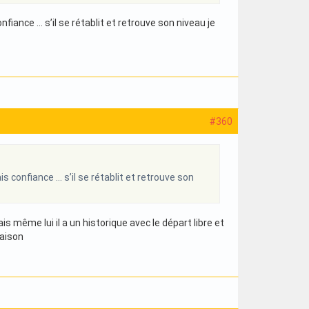
onfiance … s’il se rétablit et retrouve son niveau je
#360
ais confiance … s’il se rétablit et retrouve son
s même lui il a un historique avec le départ libre et
raison