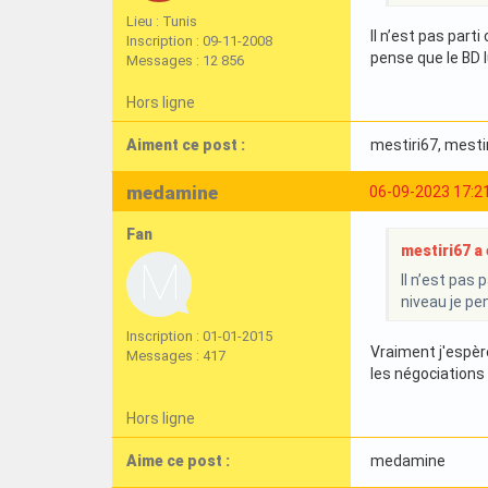
Lieu : Tunis
Il n’est pas parti
Inscription : 09-11-2008
pense que le BD l
Messages : 12 856
Hors ligne
Aiment ce post :
mestiri67
, mesti
medamine
06-09-2023 17:2
Fan
mestiri67 a é
Il n’est pas 
niveau je pe
Inscription : 01-01-2015
Vraiment j'espère
Messages : 417
les négociations 
Hors ligne
Aime ce post :
medamine