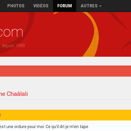
PHOTOS
VIDÉOS
FORUM
AUTRES
.com
— depuis 1999
ne Chaâlali
3
st une ordure pour moi. Ce qu'il dit je m'en tape.