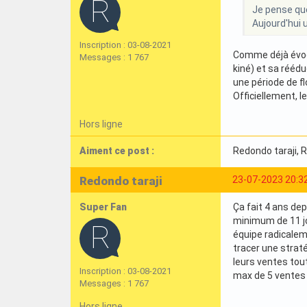
Je pense que 
Aujourd'hui 
Inscription : 03-08-2021
Comme déjà évoqu
Messages : 1 767
kiné) et sa réédu
une période de fl
Officiellement, l
Hors ligne
Aiment ce post :
Redondo taraji
, 
Redondo taraji
23-07-2023 20:3
Super Fan
Ça fait 4 ans dep
minimum de 11 jou
équipe radicaleme
tracer une strat
leurs ventes tout
Inscription : 03-08-2021
max de 5 ventes 
Messages : 1 767
Hors ligne