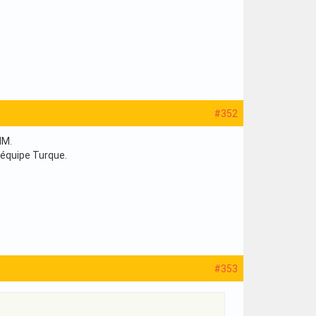
#352
HM.
e équipe Turque.
#353