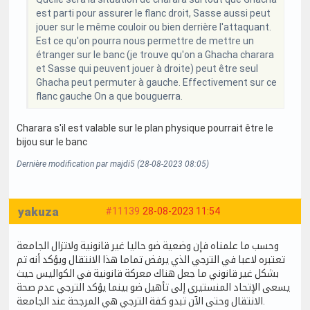
est parti pour assurer le flanc droit, Sasse aussi peut
jouer sur le même couloir ou bien derrière l'attaquant.
Est ce qu'on pourra nous permettre de mettre un
étranger sur le banc (je trouve qu'on a Ghacha charara
et Sasse qui peuvent jouer à droite) peut être seul
Ghacha peut permuter à gauche. Effectivement sur ce
flanc gauche On a que bouguerra.
Charara s'il est valable sur le plan physique pourrait être le
bijou sur le banc
Dernière modification par majdi5 (28-08-2023 08:05)
yakuza
#11139
28-08-2023 11:54
وحسب ما علمناه فإن وضعية ضو حاليا غير قانونية ولاتزال الجامعة
تعتبره لاعبا في الترجي الذي يرفض تماما هذا الانتقال ويؤكد أنه تم
بشكل غير قانوني ما جعل هناك معركة قانونية في الكواليس حيث
يسعى الإتحاد المنستيري إلى تأهيل ضو بينما يؤكد الترجي عدم صحة
الانتقال وحتى الآن تبدو كفة الترجي هي المرجحة عند الجامعة.