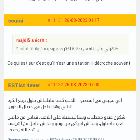
souiai
#11131
26-08-2023 01:17
majdi5 a écrit :
ظهرلي بش ينافس بوقرة اكثر منو رودريغيز ولا انا غالط ؟
Ce qui est sur c'est qu'il n'est une station. il décroche souvent
ESTist 4ever
#11132
26-08-2023 07:00
الي عجبني في الفيديو… اللاعب كيف مايلقاش حلول يرجع الكرة
التالي وهذا داخل في خصال التكوين
شكون عندو معطيات وستاتيستيك على اللاعب، قداش من ماتش
لعب عامناول، وقداش امركي من بونتو وقداش عامل من أسّيست
ان شاء الله يصدف
Dernière modification par ESTist 4ever (26-08-2023 08:04)