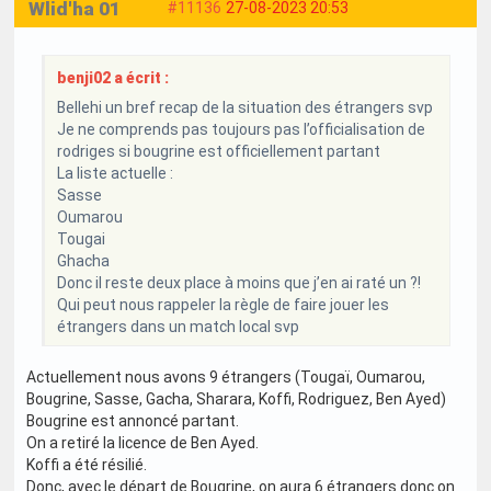
Wlid'ha 01
#11136
27-08-2023 20:53
benji02 a écrit :
Bellehi un bref recap de la situation des étrangers svp
Je ne comprends pas toujours pas l’officialisation de
rodriges si bougrine est officiellement partant
La liste actuelle :
Sasse
Oumarou
Tougai
Ghacha
Donc il reste deux place à moins que j’en ai raté un ?!
Qui peut nous rappeler la règle de faire jouer les
étrangers dans un match local svp
Actuellement nous avons 9 étrangers (Tougaï, Oumarou,
Bougrine, Sasse, Gacha, Sharara, Koffi, Rodriguez, Ben Ayed)
Bougrine est annoncé partant.
On a retiré la licence de Ben Ayed.
Koffi a été résilié.
Donc, avec le départ de Bougrine, on aura 6 étrangers donc on