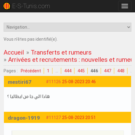
E-S-Tunis.com
Bascu
la
navig
Vous n'êtes pas identifié(e).
Accueil
»
Transferts et rumeurs
»
Arrivées et recrutements : nouvelles et rumeu
Pages :
Précédent
1
…
444
445
446
447
448
…
mestiri67
#11126
25-08-2023 20:46
هاذا الي جا من ايطاليا ؟
dragon-1919
#11127
25-08-2023 20:51