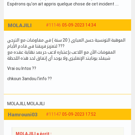
Espérons qu'on ait appris quelque chose de cet incident ....
MOLAJILI
#11146
05-09-2023 14:34
الموهبة التونسية حسن العياري ( 20 سنة ) في مفاوضات مع الترجي
لتعزيز فريقنا في قادم الأيام ???
المفوضات الآن مع اللاعب بإعتباره لاعب حر بعد نهاية عقده مع
شيفلد يونايتد الإنغليزي ولا يوجد أي إتفاق لحد هذه اللحظة
Vrai ou Intox ??
chkoun 3andou l'info ??
MOLAJILI
, MOLAJILI
Hamrouni03
#11147
05-09-2023 17:52
MOLAJILI a écrit :