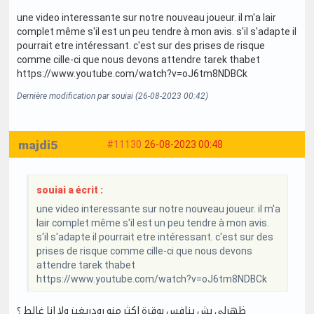
une video interessante sur notre nouveau joueur. il m'a lair
complet même s'il est un peu tendre à mon avis. s'il s'adapte il
pourrait etre intéressant. c'est sur des prises de risque
comme cille-ci que nous devons attendre tarek thabet
https://www.youtube.com/watch?v=oJ6tm8NDBCk
Dernière modification par souiai (26-08-2023 00:42)
majdi5
#11130
26-08-2023 00:48
souiai a écrit :
une video interessante sur notre nouveau joueur. il m'a
lair complet même s'il est un peu tendre à mon avis.
s'il s'adapte il pourrait etre intéressant. c'est sur des
prises de risque comme cille-ci que nous devons
attendre tarek thabet
https://www.youtube.com/watch?v=oJ6tm8NDBCk
ظهرلي بش ينافس بوقرة اكثر منو رودريغيز ولا انا غالط ؟