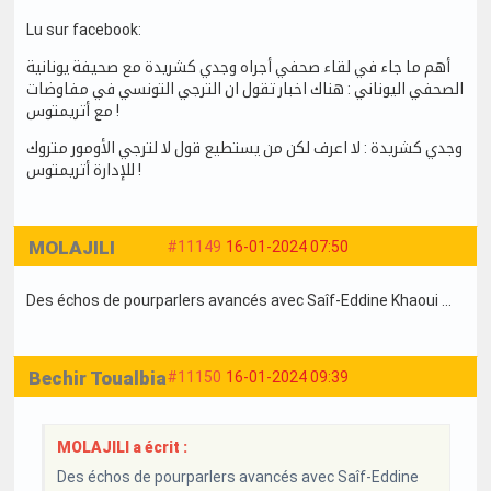
Lu sur facebook:
أهم ما جاء في لقاء صحفي أجراه وجدي كشريدة مع صحيفة يونانية
الصحفي اليوناني : هناك اخبار تقول ان الترجي التونسي في مفاوضات
مع أتريمتوس !
وجدي كشريدة : لا اعرف لكن من يستطيع قول لا لترجي الأومور متروك
للإدارة أتريمتوس !
MOLAJILI
#11149
16-01-2024 07:50
Des échos de pourparlers avancés avec Saîf-Eddine Khaoui ...
Bechir Toualbia
#11150
16-01-2024 09:39
MOLAJILI a écrit :
Des échos de pourparlers avancés avec Saîf-Eddine