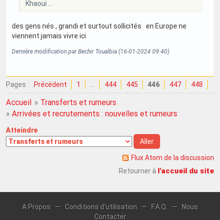
Khaoui ...
des gens nés , grandi et surtout sollicités en Europe ne
viennent jamais vivre ici
Dernière modification par Bechir Toualbia (16-01-2024 09:40)
Pages :
Précédent
1
…
444
445
446
447
448
…
Accueil
»
Transferts et rumeurs
»
Arrivées et recrutements : nouvelles et rumeurs
Atteindre
Flux Atom de la discussion
l'accueil du site
Retourner à
A Propos
—
Conditions d'utilisation
—
F.A.Q.
—
Nous
Contacter