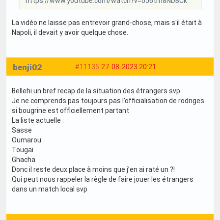
https://www.youtube.com/watch?v=oJ6tm8NDBCk
La vidéo ne laisse pas entrevoir grand-chose, mais s'il était à
Napoli, il devait y avoir quelque chose.
benji02
#11135
27-08-2023 20:21
Bellehi un bref recap de la situation des étrangers svp
Je ne comprends pas toujours pas l’officialisation de rodriges
si bougrine est officiellement partant
La liste actuelle :
Sasse
Oumarou
Tougai
Ghacha
Donc il reste deux place à moins que j’en ai raté un ?!
Qui peut nous rappeler la règle de faire jouer les étrangers
dans un match local svp