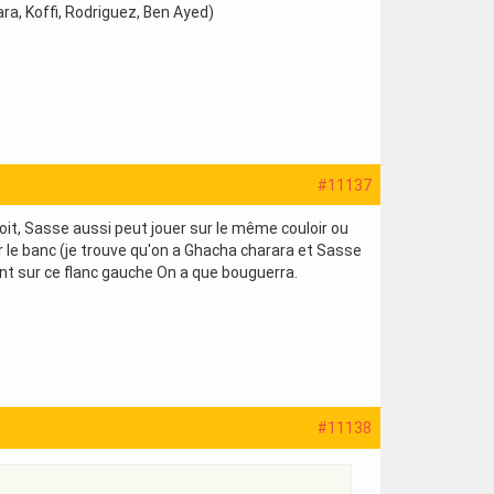
a, Koffi, Rodriguez, Ben Ayed)
#11137
roit, Sasse aussi peut jouer sur le même couloir ou
r le banc (je trouve qu'on a Ghacha charara et Sasse
nt sur ce flanc gauche On a que bouguerra.
#11138