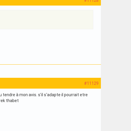
#11128
#11129
tendre à mon avis. s'il s'adapte il pourrait etre
rek thabet