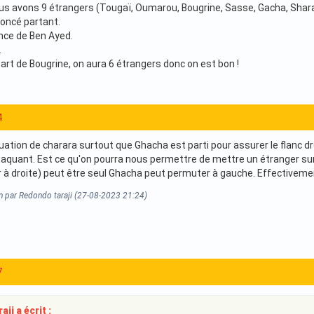
s avons 9 étrangers (Tougaï, Oumarou, Bougrine, Sasse, Gacha, Sharar
oncé partant.
cence de Ben Ayed.
.
art de Bougrine, on aura 6 étrangers donc on est bon !
4
tuation de charara surtout que Ghacha est parti pour assurer le flanc d
attaquant. Est ce qu'on pourra nous permettre de mettre un étranger su
r à droite) peut être seul Ghacha peut permuter à gauche. Effectiveme
n par Redondo taraji (27-08-2023 21:24)
7
ji a écrit :