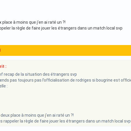
x place à moins que j’en ai raté un ?!
peler la règle de faire jouer les étrangers dans un match local svp
3
it :
ref recap de la situation des étrangers svp
nds pas toujours pas l’officialisation de rodriges si bougrine est offic
lle :
 deux place à moins que j’en ai raté un ?!
s rappeler la règle de faire jouer les étrangers dans un match local svp