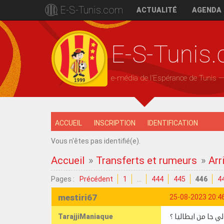
E-S-Tunis.com
ACTUALITÉ
AGENDA
E-S-Tunis
e-média de l'Espérance de Tunis 
ACCUEIL
INSCRIPTION
IDENTIFICATION
Vous n'êtes pas identifié(e).
Accueil
»
Transferts et rumeurs
»
Arr
Pages :
Précédent
1
…
444
445
446
4
mestiri67
25-08-2023 20:4
TarajjiManiaque
لي جا من ايطاليا ؟