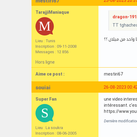
mestiri67
25-08-2023 20:5
TarajjiManiaque
dragon-1919 
TT tghachec
واحد من ميلان ؟؟
Lieu : Tunis
Inscription : 09-11-2008
Messages : 12 856
Hors ligne
Aime ce post :
mestiri67
souiai
26-08-2023 00:4
Super Fan
une video interes
intéressant. c'e
https://www.yo
Dernière modificatio
Lieu : La soukra
Inscription : 08-06-2005