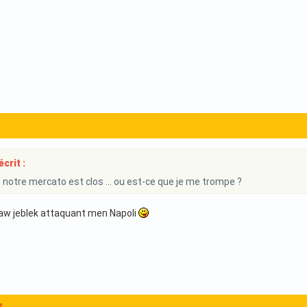
1
crit :
e notre mercato est clos … ou est-ce que je me trompe ?
aw jeblek attaquant men Napoli