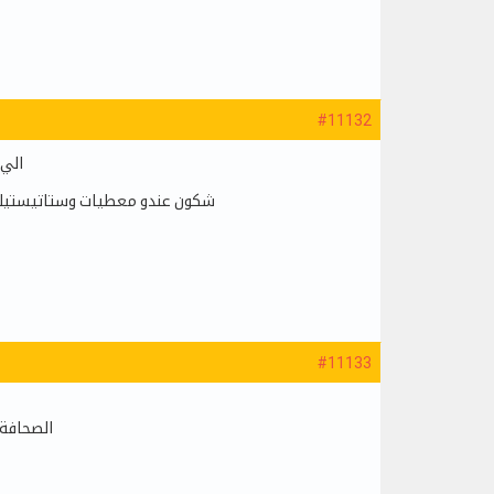
#11132
الي 
شكون عندو معطيات وستاتيستيك 
#11133
الصحافة 