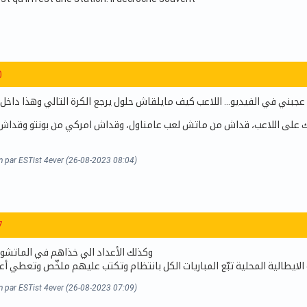
0
عجبني في الفيديو… اللاعب كيف مايلقاش حلول يرجع الكرة التالي وهذا داخل
على اللاعب، قداش من ماتش لعب عامناول، وقداش امركي من بونتو وقداش
on par ESTist 4ever (26-08-2023 08:04)
7
وكذلك الأعداد الي خذاهم في الماتشوا
الايطالية المحلية تبّع المباريات الكل بانتظام وتكتب عليهم ملخّص وتعطي أعد
on par ESTist 4ever (26-08-2023 07:09)