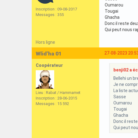
Oumarou
Inscription : 09-08-2017
Tougai
Messages : 355
Ghacha
Donc il reste deu
Qui peut nous rap
Hors ligne
Wlid'ha 01
27-08-2023 20:5
Coopérateur
benji02 a écr
Bellehi un b
Je ne compre
La liste actue
Lieu : Rabat / Hammamet
Sasse
Inscription : 28-06-2015
Oumarou
Messages : 15 592
Tougai
Ghacha
Donc il reste
Qui peut nou