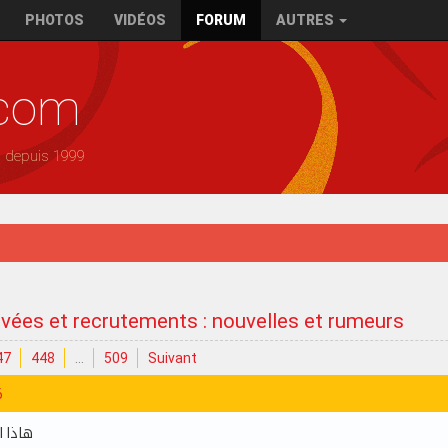
PHOTOS
VIDÉOS
FORUM
AUTRES
.com
— depuis 1999
ivées et recrutements : nouvelles et rumeurs
47
448
…
509
Suivant
6
هاذا ا