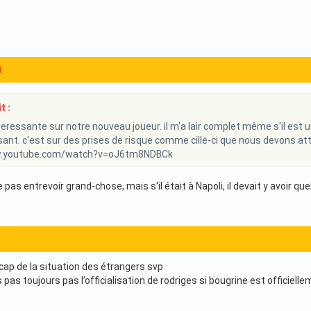
9
t :
eressante sur notre nouveau joueur. il m'a lair complet même s'il est un
sant. c'est sur des prises de risque comme cille-ci que nous devons at
w.youtube.com/watch?v=oJ6tm8NDBCk
e pas entrevoir grand-chose, mais s'il était à Napoli, il devait y avoir qu
1
ecap de la situation des étrangers svp
as toujours pas l’officialisation de rodriges si bougrine est officiell