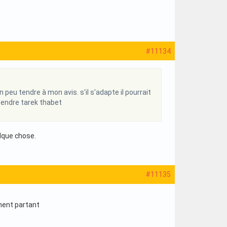
#11134
 peu tendre à mon avis. s'il s'adapte il pourrait
tendre tarek thabet
elque chose.
#11135
ement partant