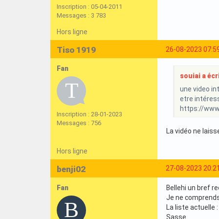
Inscription : 05-04-2011
Messages : 3 783
Hors ligne
Tiso 1919
26-08-2023 07:5
Fan
souiai a écri
une video int
etre intéres
https://ww
Inscription : 28-01-2023
Messages : 756
La vidéo ne laiss
Hors ligne
benji02
27-08-2023 20:2
Fan
Bellehi un bref r
Je ne comprends p
La liste actuelle :
Sasse