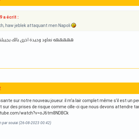
7
a écrit :
h, haw jeblek attaquant men Napoli
هههههه نعاود وحيدة اخرى بالك يجيبلنا 
2
sante sur notre nouveau joueur. il m'a lair complet même s'il est un peu 
st sur des prises de risque comme cille-ci que nous devons attendre ta
utube.com/watch?v=oJ6tm8NDBCk
n par souiai (26-08-2023 00:42)