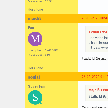
Messages : 1 104
Hors ligne
majdi5
26-08-2023 00:4
Fan
souiai a écri
une video int
etre intéres
https://ww
Inscription : 17-07-2023
Messages : 326
يز ولا انا غالط ؟
Hors ligne
souiai
26-08-2023 01:1
Super Fan
majdi5 a écri
لا انا غالط ؟
Ce qui est sur c'