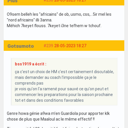
Plus
#238
28-05-2023 18:27
O9sem belleh les "africains" de ob, usmo, css,...5ir mel les
"nord africains" illi 3anna.
Méhich 7keyet flouss. 7keyet i3ne tefhem w tchouf.
Gotsumoto
#239
28-05-2023 18:27
bss1919 a écrit :
ça c'est un choix de HM c'est certainement discutable,
mais demander au coach l'impossible ça je le
comprends pas
je vois qu'on l'a ramené pour sauvé ce qu'on peut et
commencer les preparations pour la saison prochaine
tot et dans des conditions favorables
Genre howa génie a9wa m'en Guardiola pour apporter klk
chose de plus que Maaloul ac le même effectif !!