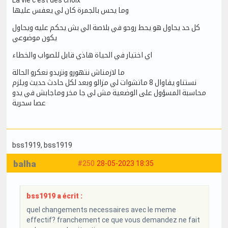
La vie c'est des choix
وما يحس بالجمرة كان لي يعفس عليها
كل حد يحاول هو يحط روحو في بلاصة الي بش يحكم عليه ويحاول
يكون موضوعي
اي اختيار في الحياة هاذي قابل للصواب والخطاء
ما لازمناش نتهورو ونزيدو نعكرو الحالة
نستناو يفاوال 8 ماتشوات لي مزالو وبعد لكل حادث حديث ويلزم
محاسبة المسؤول على الوضعية مش لي جا مخر وماجابش في يدو
عصا سحرية
bss1919
, bss1919
balha
#250
28-05-2023 18:35
bss1919 a écrit :
quel changements necessaires avec le meme
effectif? franchement ce que vous demandez ne fait