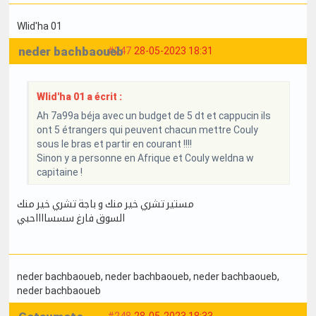
Wlid'ha 01
neder bachbaoueb
#247
28-05-2023 18:31
Wlid'ha 01 a écrit :
Ah 7a99a béja avec un budget de 5 dt et cappucin ils
ont 5 étrangers qui peuvent chacun mettre Couly
sous le bras et partir en courant !!!!
Sinon y a personne en Afrique et Couly weldna w
capitaine !
مستير تشري خير منك و باجة تشري خير منك
السوق فارغ سسسااااحبي
neder bachbaoueb
, neder bachbaoueb
, neder bachbaoueb
,
neder bachbaoueb
#248
28-05-2023 18:33