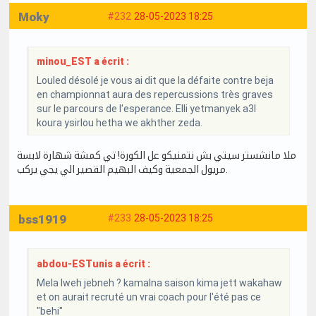
Moky
#232
28-05-2023 18:25
minou_EST a écrit :
Louled désolé je vous ai dit que la défaite contre beja
en championnat aura des repercussions très graves
sur le parcours de l'esperance. Elli yetmanyek a3l
koura ysirlou hetha we akhther zeda.
ملا مانشستر سيتي بش نتمنيكو عل الكورة! تي كمشة شهارة لابسة
مريول الجمعية وكيف البهيم القصير الي يجي يركب.
bss1919
#233
28-05-2023 18:25
abdou-ESTunis a écrit :
Mela lweh jebneh ? kamalna saison kima jett wakahaw
et on aurait recruté un vrai coach pour l'été pas ce
"behi"