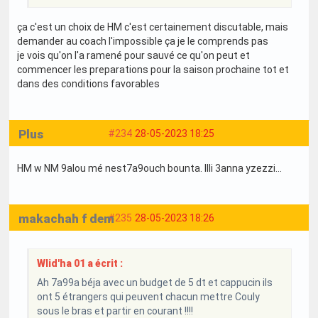
ça c'est un choix de HM c'est certainement discutable, mais
demander au coach l'impossible ça je le comprends pas
je vois qu'on l'a ramené pour sauvé ce qu'on peut et
commencer les preparations pour la saison prochaine tot et
dans des conditions favorables
Plus
#234
28-05-2023 18:25
HM w NM 9alou mé nest7a9ouch bounta. Illi 3anna yzezzi...
makachah f dem
#235
28-05-2023 18:26
Wlid'ha 01 a écrit :
Ah 7a99a béja avec un budget de 5 dt et cappucin ils
ont 5 étrangers qui peuvent chacun mettre Couly
sous le bras et partir en courant !!!!