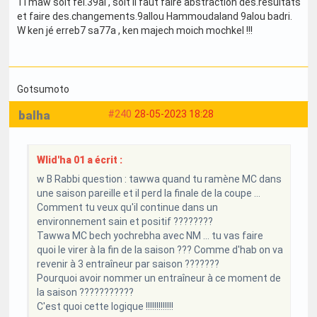
Ti maw soit fel.39al , soit il faut faire abstraction des.resultats
et faire des.changements.9allou Hammoudaland 9alou badri.
W ken jé erreb7 sa77a , ken majech moich mochkel !!!
Gotsumoto
balha
#240
28-05-2023 18:28
Wlid'ha 01 a écrit :
w B Rabbi question : tawwa quand tu ramène MC dans
une saison pareille et il perd la finale de la coupe ...
Comment tu veux qu'il continue dans un
environnement sain et positif ????????
Tawwa MC bech yochrebha avec NM ... tu vas faire
quoi le virer à la fin de la saison ??? Comme d'hab on va
revenir à 3 entraîneur par saison ???????
Pourquoi avoir nommer un entraîneur à ce moment de
la saison ???????????
C'est quoi cette logique !!!!!!!!!!!!!