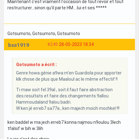
Maintenant c'est vraiment l'occasion de tout revoir et tout
restructurer...sinon qu'il parte HM....lui et ses *****
Gotsumoto
, Gotsumoto
, Gotsumoto
bss1919
#249
28-05-2023 18:34
Gotsumoto a écrit :
Genre howa génie a9wa m'en Guardiola pour apporter
klk chose de plus que Maaloul ac le même effectif !!
Ti maw soit fel.39al , soit il faut faire abstraction
des.resultats et faire des.changements.9allou
Hammoudaland 9alou badri.
W ken jé erreb7 sa77a , ken majech moich mochkel !!!
ken baddel w ma jech erreb7 konna najmou n9oulou 3lech
tfalsif w bih w 3lih