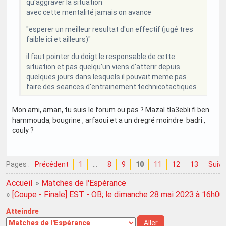
qu'aggraver la situation
avec cette mentalité jamais on avance
"esperer un meilleur resultat d'un effectif (jugé tres
faible ici et ailleurs)"
il faut pointer du doigt le responsable de cette
situation et pas quelqu'un viens d'atterir depuis
quelques jours dans lesquels il pouvait meme pas
faire des seances d'entrainement technicotactiques
Mon ami, aman, tu suis le forum ou pas ? Mazal tla3ebli fi ben
hammouda, bougrine , arfaoui et a un dregré moindre badri ,
couly ?
Pages :
Précédent
1
…
8
9
10
11
12
13
Suiva
Accueil
»
Matches de l'Espérance
»
[Coupe - Finale] EST - OB; le dimanche 28 mai 2023 à 16h00
Atteindre