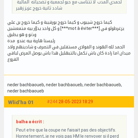
لحمدي المدب لا تتناسب مع حبو لجمعية و تضحياته المالية
شادد ثانية خروج عزيز زهير
كيما خروج شيبوب و كيما خروج بورقيبة و كيما خروج بن علي
و كل واحد يدوّر بيه متمعشين [***mot à éviter***] يزغرطولو في
وذنو و هو يطبق
رئيسنا هاربة بيه عندو مدة
الحمد لله الهوند و الفولاي مستقلين في التصرف و شادينهم ولاد
ميدان اما زادة كان باش تكمل بالتبهليل هذا باش يوصل المرض لباقي
الفروع
neder bachbaoueb
, neder bachbaoueb
, neder bachbaoueb
,
neder bachbaoueb
Wlid'ha 01
#244
28-05-2023 18:29
balha a écrit :
Peut etre que la coupe ne faisait pas des objectifs.
Honnetement, je ne vois pas HM le renvoyer si il perd