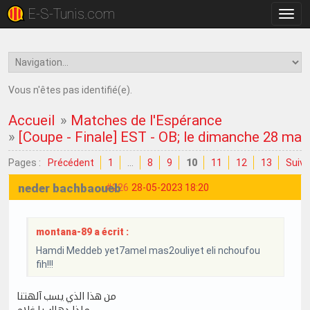
E-S-Tunis.com
Bascu
la
navig
Vous n'êtes pas identifié(e).
Accueil
»
Matches de l'Espérance
»
[Coupe - Finale] EST - OB; le dimanche 28 mai
Pages :
Précédent
1
…
8
9
10
11
12
13
Suiva
neder bachbaoueb
#226
28-05-2023 18:20
montana-89 a écrit :
Hamdi Meddeb yet7amel mas2ouliyet eli nchoufou
fih!!!
من هذا الذي يسب آلهتنا
ماذا دهاك يا غلام