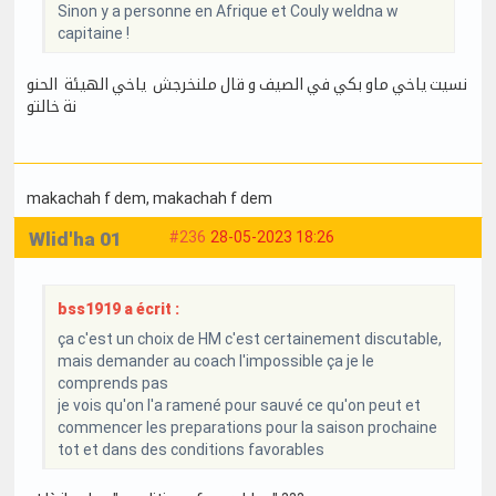
Sinon y a personne en Afrique et Couly weldna w
capitaine !
نسيت ياخي ماو بكي في الصيف و قال ملنخرجش ياخي الهيئة الحنو
نة خالتو
makachah f dem
, makachah f dem
Wlid'ha 01
#236
28-05-2023 18:26
bss1919 a écrit :
ça c'est un choix de HM c'est certainement discutable,
mais demander au coach l'impossible ça je le
comprends pas
je vois qu'on l'a ramené pour sauvé ce qu'on peut et
commencer les preparations pour la saison prochaine
tot et dans des conditions favorables