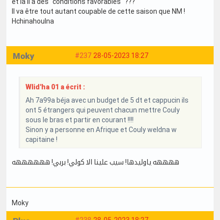
et là il a des "conditions favorables" ???
Il va être tout autant coupable de cette saison que NM !
Hchinahoulna
Moky
#237
28-05-2023 18:27
Wlid'ha 01 a écrit :
Ah 7a99a béja avec un budget de 5 dt et cappucin ils
ont 5 étrangers qui peuvent chacun mettre Couly
sous le bras et partir en courant !!!!
Sinon y a personne en Afrique et Couly weldna w
capitaine !
ههههه ياوليدها! سيب علينا الا كولي! بربي! ههههههه
Moky