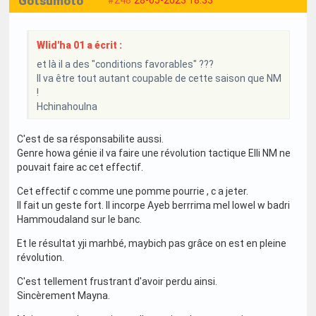
Gotsumoto
Wlid'ha 01 a écrit :
et là il a des "conditions favorables" ???
Il va être tout autant coupable de cette saison que NM
!
Hchinahoulna
C'est de sa résponsabilite aussi.
Genre howa génie il va faire une révolution tactique Elli NM ne
pouvait faire ac cet effectif.
Cet effectif c comme une pomme pourrie , c a jeter.
Il fait un geste fort. Il incorpe Ayeb berrrima mel lowel w badri
Hammoudaland sur le banc.
Et le résultat yji marhbé, maybich pas grâce on est en pleine
révolution.
C'est tellement frustrant d'avoir perdu ainsi.
Sincèrement Mayna.