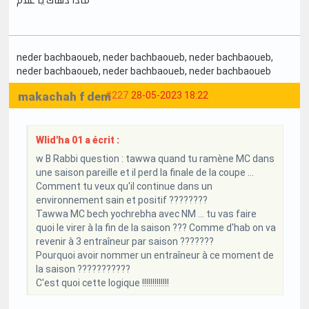
neder bachbaoueb
, neder bachbaoueb
, neder bachbaoueb
,
neder bachbaoueb
, neder bachbaoueb
, neder bachbaoueb
makachah f dem
#227
28-05-2023 18:22
Wlid'ha 01 a écrit :
w B Rabbi question : tawwa quand tu ramène MC dans
une saison pareille et il perd la finale de la coupe ...
Comment tu veux qu'il continue dans un
environnement sain et positif ????????
Tawwa MC bech yochrebha avec NM ... tu vas faire
quoi le virer à la fin de la saison ??? Comme d'hab on va
revenir à 3 entraîneur par saison ???????
Pourquoi avoir nommer un entraîneur à ce moment de
la saison ???????????
C'est quoi cette logique !!!!!!!!!!!!!