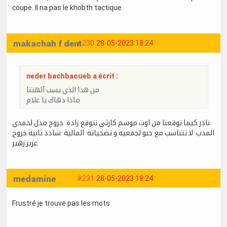
coupe. Il na pas le khobth tactique
makachah f dem
#230
28-05-2023 18:24
neder bachbaoueb a écrit :
من هذا الذي يسب آلهتنا
ماذا دهاك يا غلام
نادر كيما توقعنا من اوت موسم كارثي نتوقع زادة خروج مذل لحمدي
المدب لا تتناسب مع حبو لجمعية و تضحياته المالية شادد ثانية خروج
عزيز زهير
medamine
#231
28-05-2023 18:24
Frustré je trouve pas les mots