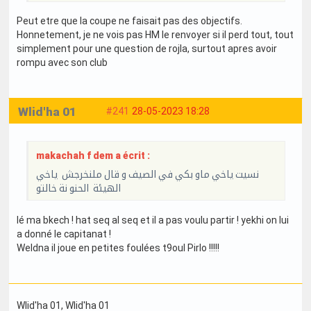
Peut etre que la coupe ne faisait pas des objectifs.
Honnetement, je ne vois pas HM le renvoyer si il perd tout, tout
simplement pour une question de rojla, surtout apres avoir
rompu avec son club
Wlid'ha 01
#241
28-05-2023 18:28
makachah f dem a écrit :
نسيت ياخي ماو بكي في الصيف و قال ملنخرجش ياخي
الهيئة الحنو نة خالتو
lé ma bkech ! hat seq al seq et il a pas voulu partir ! yekhi on lui
a donné le capitanat !
Weldna il joue en petites foulées t9oul Pirlo !!!!!
Wlid'ha 01
, Wlid'ha 01