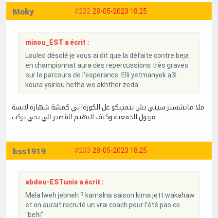
Moky
#232
28-05-2023 18:25
minou_EST a écrit :
Louled désolé je vous ai dit que la défaite contre beja
en championnat aura des repercussions très graves
sur le parcours de l'esperance. Elli yetmanyek a3l
koura ysirlou hetha we akhther zeda.
ملا مانشستر سيتي بش نتمنيكو عل الكورة! تي كمشة شهارة لابسة
مريول الجمعية وكيف البهيم القصير الي يجي يركب.
bss1919
#233
28-05-2023 18:25
abdou-ESTunis a écrit :
Mela lweh jebneh ? kamalna saison kima jett wakahaw
et on aurait recruté un vrai coach pour l'été pas ce
"behi"