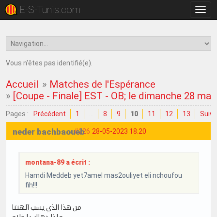
E-S-Tunis.com
Bascu
la
navig
Vous n'êtes pas identifié(e).
Accueil
»
Matches de l'Espérance
»
[Coupe - Finale] EST - OB; le dimanche 28 mai
Pages :
Précédent
1
…
8
9
10
11
12
13
Suiva
neder bachbaoueb
#226
28-05-2023 18:20
montana-89 a écrit :
Hamdi Meddeb yet7amel mas2ouliyet eli nchoufou
fih!!!
من هذا الذي يسب آلهتنا
ماذا دهاك يا غلام