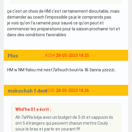
ça c'est un choix de HM c'est certainement discutable, mais
demander au coach l'impossible ça je le comprends pas
je vois qu'on l'a ramené pour sauvé ce qu'on peut et
commencer les preparations pour la saison prochaine tot et
dans des conditions favorables
Plus
#234
28-05-2023 18:25
HM w NM 9alou mé nest7a9ouch bounta. Illi 3anna yzezzi...
makachah f dem
#235
28-05-2023 18:26
Wlid'ha 01 a écrit :
Ah 7a99a béja avec un budget de 5 dt et cappucin ils
ont 5 étrangers qui peuvent chacun mettre Couly
sous le bras et partir en courant !!!!