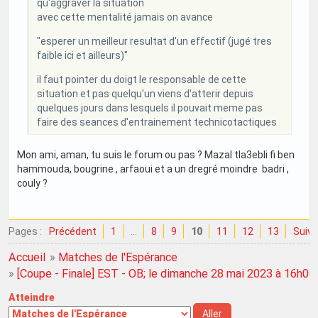
qu'aggraver la situation
avec cette mentalité jamais on avance
"esperer un meilleur resultat d'un effectif (jugé tres
faible ici et ailleurs)"
il faut pointer du doigt le responsable de cette
situation et pas quelqu'un viens d'atterir depuis
quelques jours dans lesquels il pouvait meme pas
faire des seances d'entrainement technicotactiques
Mon ami, aman, tu suis le forum ou pas ? Mazal tla3ebli fi ben
hammouda, bougrine , arfaoui et a un dregré moindre badri ,
couly ?
Pages :
Précédent
1
…
8
9
10
11
12
13
Suiva
Accueil
»
Matches de l'Espérance
»
[Coupe - Finale] EST - OB; le dimanche 28 mai 2023 à 16h00
Atteindre