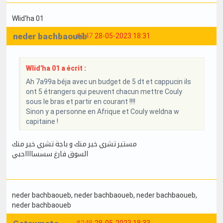
Wlid'ha 01
neder bachbaoueb
#247
28-05-2023 18:31
Wlid'ha 01 a écrit :
Ah 7a99a béja avec un budget de 5 dt et cappucin ils
ont 5 étrangers qui peuvent chacun mettre Couly
sous le bras et partir en courant !!!!
Sinon y a personne en Afrique et Couly weldna w
capitaine !
مستير تشري خير منك و باجة تشري خير منك
السوق فارغ سسسااااحبي
neder bachbaoueb
, neder bachbaoueb
, neder bachbaoueb
,
neder bachbaoueb
#248
28-05-2023 18:33