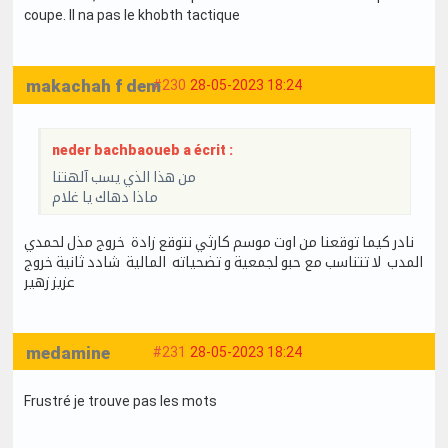
coupe. Il na pas le khobth tactique
makachah f dem
#230
28-05-2023 18:24
neder bachbaoueb a écrit :
من هذا الذي يسب آلهتنا
ماذا دهاك يا غلام
نادر كيما توقعنا من اوت موسم كارثي نتوقع زادة خروج مذل لحمدي
المدب لا تتناسب مع حبو لجمعية و تضحياته المالية شادد ثانية خروج
عزيز زهير
medamine
#231
28-05-2023 18:24
Frustré je trouve pas les mots