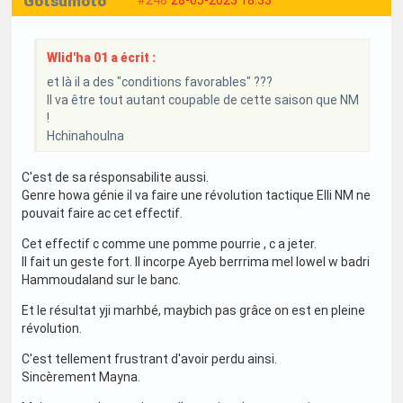
Gotsumoto
Wlid'ha 01 a écrit :
et là il a des "conditions favorables" ???
Il va être tout autant coupable de cette saison que NM
!
Hchinahoulna
C'est de sa résponsabilite aussi.
Genre howa génie il va faire une révolution tactique Elli NM ne
pouvait faire ac cet effectif.
Cet effectif c comme une pomme pourrie , c a jeter.
Il fait un geste fort. Il incorpe Ayeb berrrima mel lowel w badri
Hammoudaland sur le banc.
Et le résultat yji marhbé, maybich pas grâce on est en pleine
révolution.
C'est tellement frustrant d'avoir perdu ainsi.
Sincèrement Mayna.