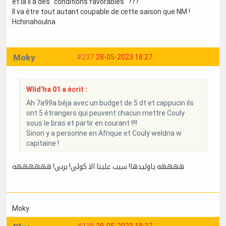
et là il a des "conditions favorables" ???
Il va être tout autant coupable de cette saison que NM !
Hchinahoulna
Moky
#237
28-05-2023 18:27
Wlid'ha 01 a écrit :
Ah 7a99a béja avec un budget de 5 dt et cappucin ils
ont 5 étrangers qui peuvent chacun mettre Couly
sous le bras et partir en courant !!!!
Sinon y a personne en Afrique et Couly weldna w
capitaine !
ههههه ياوليدها! سيب علينا الا كولي! بربي! ههههههه
Moky