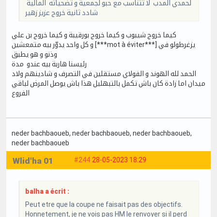
لحمدي المدب لا تتناسب مع حبو لجمعية و تضحياته المالية
شادد ثانية خروج عزيز زهير
كيما خروج شيبوب و كيما خروج بورقيبة و كيما خروج بن علي
و كل واحد يدوّر بيه متمعشين [***mot à éviter***] يزغرطولو في
وذنو و هو يطبق
رئيسنا هاربة بيه عندو مدة
الحمد لله الهوند و الفولاي مستقلين في التصرف و شادينهم ولاد
ميدان اما زادة كان باش تكمل بالتبهليل هذا باش يوصل المرض لباقي
الفروع
neder bachbaoueb
, neder bachbaoueb
, neder bachbaoueb
,
neder bachbaoueb
Wlid'ha 01
#244
28-05-2023 18:29
balha a écrit :
Peut etre que la coupe ne faisait pas des objectifs.
Honnetement, je ne vois pas HM le renvoyer si il perd