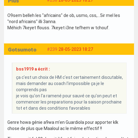
Plus
#238
28-05-2023 18:27
O9sem belleh les "africains" de ob, usmo, css,...5ir mel les
"nord africains" illi 3anna.
Méhich 7keyet flouss. 7keyet i3ne tefhem w tchouf.
Gotsumoto
#239
28-05-2023 18:27
bss1919 a écrit :
ça c'est un choix de HM c'est certainement discutable,
mais demander au coach l'impossible ça je le
comprends pas
je vois qu'on l'a ramené pour sauvé ce qu'on peut et
commencer les preparations pour la saison prochaine
tot et dans des conditions favorables
Genre howa génie a9wa m'en Guardiola pour apporter klk
chose de plus que Maaloul ac le même effectif !!