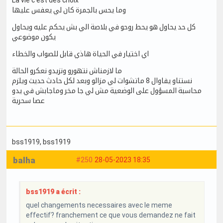
La vie c'est des choix
وما يحس بالجمرة كان لي يعفس عليها
كل حد يحاول هو يحط روحو في بلاصة الي بش يحكم عليه ويحاول
يكون موضوعي
اي اختيار في الحياة هاذي قابل للصواب والخطاء
ما لازمناش نتهورو ونزيدو نعكرو الحالة
نستناو يفاوال 8 ماتشوات لي مزالو وبعد لكل حادث حديث ويلزم
محاسبة المسؤول على الوضعية مش لي جا مخر وماجابش في يدو
عصا سحرية
bss1919
, bss1919
balha
#250
28-05-2023 18:35
bss1919 a écrit :
quel changements necessaires avec le meme
effectif? franchement ce que vous demandez ne fait