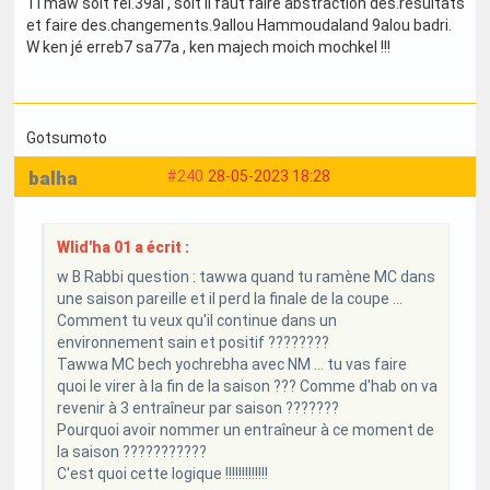
Ti maw soit fel.39al , soit il faut faire abstraction des.resultats
et faire des.changements.9allou Hammoudaland 9alou badri.
W ken jé erreb7 sa77a , ken majech moich mochkel !!!
Gotsumoto
balha
#240
28-05-2023 18:28
Wlid'ha 01 a écrit :
w B Rabbi question : tawwa quand tu ramène MC dans
une saison pareille et il perd la finale de la coupe ...
Comment tu veux qu'il continue dans un
environnement sain et positif ????????
Tawwa MC bech yochrebha avec NM ... tu vas faire
quoi le virer à la fin de la saison ??? Comme d'hab on va
revenir à 3 entraîneur par saison ???????
Pourquoi avoir nommer un entraîneur à ce moment de
la saison ???????????
C'est quoi cette logique !!!!!!!!!!!!!