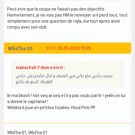
Peut etre que la coupe ne faisait pas des objectifs.
Honnetement, je ne vois pas HM le renvoyer si il perd tout, tout
simplement pour une question de rojla, surtout apres avoir
rompu avec son club
Wlid'ha 01
#241
28-05-2023 18:28
makachah f dem a écrit :
نسيت ياخي ماو بكي في الصيف و قال ملنخرجش ياخي
الهيئة الحنو نة خالتو
lé ma bkech ! hat seq al seq et il a pas voulu partir ! yekhi on lui
a donné le capitanat !
Weldna il joue en petites foulées t9oul Pirlo !!!!!
Wlid'ha 01
, Wlid'ha 01