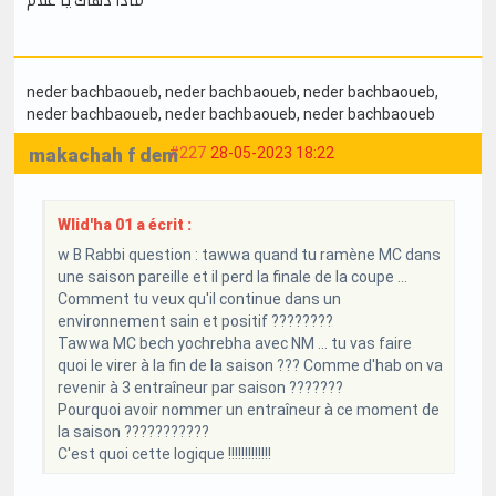
neder bachbaoueb
, neder bachbaoueb
, neder bachbaoueb
,
neder bachbaoueb
, neder bachbaoueb
, neder bachbaoueb
makachah f dem
#227
28-05-2023 18:22
Wlid'ha 01 a écrit :
w B Rabbi question : tawwa quand tu ramène MC dans
une saison pareille et il perd la finale de la coupe ...
Comment tu veux qu'il continue dans un
environnement sain et positif ????????
Tawwa MC bech yochrebha avec NM ... tu vas faire
quoi le virer à la fin de la saison ??? Comme d'hab on va
revenir à 3 entraîneur par saison ???????
Pourquoi avoir nommer un entraîneur à ce moment de
la saison ???????????
C'est quoi cette logique !!!!!!!!!!!!!