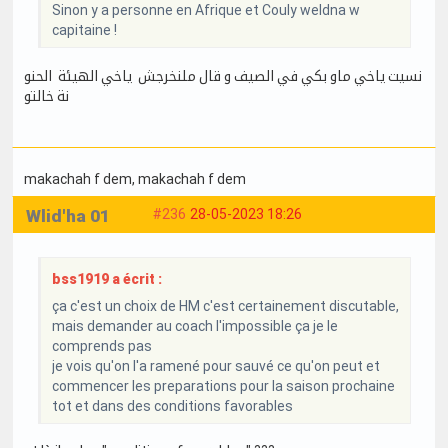
Sinon y a personne en Afrique et Couly weldna w
capitaine !
نسيت ياخي ماو بكي في الصيف و قال ملنخرجش ياخي الهيئة الحنو
نة خالتو
makachah f dem
, makachah f dem
Wlid'ha 01
#236
28-05-2023 18:26
bss1919 a écrit :
ça c'est un choix de HM c'est certainement discutable,
mais demander au coach l'impossible ça je le
comprends pas
je vois qu'on l'a ramené pour sauvé ce qu'on peut et
commencer les preparations pour la saison prochaine
tot et dans des conditions favorables