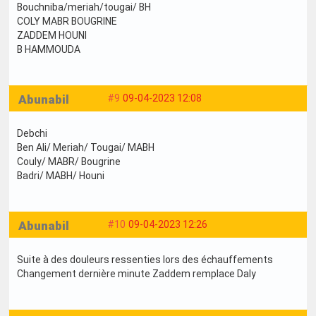
Bouchniba/meriah/tougai/ BH
COLY MABR BOUGRINE
ZADDEM HOUNI
B HAMMOUDA
Abunabil
#9
09-04-2023 12:08
Debchi
Ben Ali/ Meriah/ Tougai/ MABH
Couly/ MABR/ Bougrine
Badri/ MABH/ Houni
Abunabil
#10
09-04-2023 12:26
Suite à des douleurs ressenties lors des échauffements
Changement dernière minute Zaddem remplace Daly