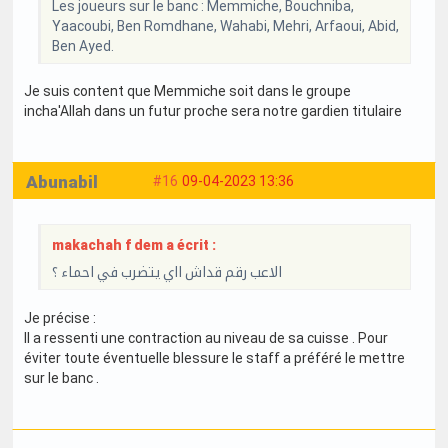
Les joueurs sur le banc : Memmiche, Bouchniba,
Yaacoubi, Ben Romdhane, Wahabi, Mehri, Arfaoui, Abid,
Ben Ayed.
Je suis content que Memmiche soit dans le groupe
incha'Allah dans un futur proche sera notre gardien titulaire
Abunabil
#16
09-04-2023 13:36
makachah f dem a écrit :
الاعب رقم قداش ااي يتضرب في احماء ؟
Je précise :
Il a ressenti une contraction au niveau de sa cuisse . Pour
éviter toute éventuelle blessure le staff a préféré le mettre
sur le banc .