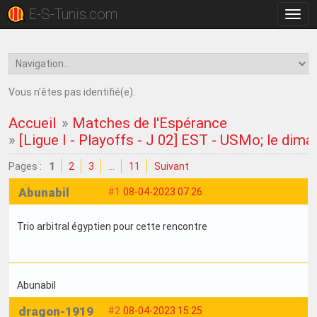
E-S-Tunis.com
Bascu
la
navig
Vous n'êtes pas identifié(e).
Accueil
»
Matches de l'Espérance
»
[Ligue I - Playoffs - J 02] EST - USMo; le dima
Pages :
1
2
3
…
11
Suivant
Abunabil
#1
08-04-2023 07:26
Trio arbitral égyptien pour cette rencontre
Abunabil
dragon-1919
#2
08-04-2023 15:25