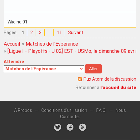
Wlid'ha 01
Pages :
1
2
3
…
11
Suivant
Accueil
»
Matches de l'Espérance
»
[Ligue I - Playoffs - J 02] EST - USMo; le dimanche 09 avril
Atteindre
Flux Atom de la discussion
l'accueil du site
Retourner à
A Propos
—
Conditions d'utilisation
—
F.A.Q.
—
Nous
Contacter