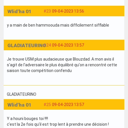
Wlid'ha 01
#23
09-04-2023 13:56
y a main de ben hammoouda mais difficilement sifflable
GLADIATEURINO
#24
09-04-2023 13:57
Je trouve USM plus audacieuse que Blouzdad. A mon avis il
s'agit de l'adversaire le plus équilibré qu'on a rencontré cette
saison toute compétition confendu
GLADIATEURINO
Wlid'ha 01
#25
09-04-2023 13:57
Y a houni bouges toi !!!!
c'est la 2e fois qu'il est trop lent à prendre une décision !