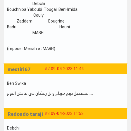
Debchi
Bouchniba Yakoubi Tougai BenHmida
Couly
Zaddem Bougrine
Badri Houni
MABH
(reposer Meriah et MABR)
mestiri67
#7
09-04-2023 11:44
Ben Swika
مستحيل يرتح مرياح و بن رمضان في ماتش اليوم ….
Redondo taraji
#8
09-04-2023 11:53
Debchi