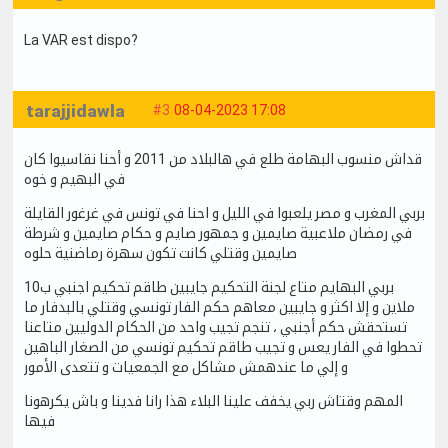
La VAR est dispo?
tarajjidawla
#3
08-04-2023 17:08
قداش منسوب البهامة طلع في هالبلاد من 2011 و أحنا نقاسيوا كان
في البهيم و خوه
بربي المغرب و مصر يلعبوا في الليل و احنا في تونس في غرغور القايلة
في رمضان ملاعبية صايمين و جمهور صايم و حكام صايمين و شرطة
صايمين وقتلي كانت تكون سهرة رماضنية حلوه
بربي البهايم متاع لجنة التحكيم جايبين طاقم تحكيم اجنبي ب10
ملاين و إلا اكثر و جايبين معاهم حكم الفار تونسي وقتلي بالبدفار ما
تستحقش حكم أجنبي ، تنجم تجيب واحد من الحكام الدوليين متاعنا
تحطوا في الفار يعس و تجيب طاقم تحكيم تونسي من الصغار الباهين
و إلي ما عندهمش مشاكل مع الجمعيات و تتعدى الأمور
المهم وقتاش ربي يخفف علينا البلاء هذا رانا فدينا و باش يكرهونا
فيها