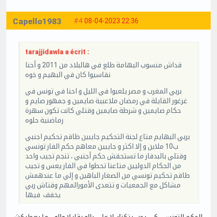
Capello1983
#4
08-04-2023 22:36
tarajjidawla a écrit :
قداش منسوب البهامة طلع في هالبلاد من 2011 و أحنا
نقاسيوا كان في البهيم و خوه
بربي المغرب و مصر يلعبوا في الليل و احنا في تونس في
غرغور القايلة في رمضان ملاعبية صايمين و جمهور صايم و
حكام صايمين و شرطة صايمين وقتلي كانت تكون سهرة
رماضنية حلوه
بربي البهايم متاع لجنة التحكيم جايبين طاقم تحكيم اجنبي
ب10 ملاين و إلا اكثر و جايبين معاهم حكم الفار تونسي
وقتلي بالبدفار ما تستحقش حكم أجنبي ، تنجم تجيب واحد
من الحكام الدوليين متاعنا تحطوا في الفار يعس و تجيب
طاقم تحكيم تونسي من الصغار الباهين و إلي ما عندهمش
مشاكل مع الجمعيات و تتعدى الأمورالمهم وقتاش ربي
يخفف فيها
الحكم التونسي كي يحب يتكتك لا على بالو بڤار لا والو .. ما يعطيكش