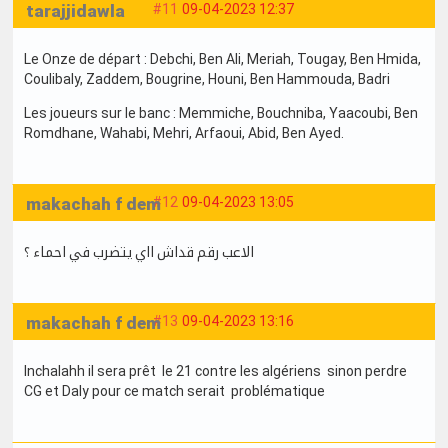
tarajjidawla
#11
09-04-2023 12:37
Le Onze de départ : Debchi, Ben Ali, Meriah, Tougay, Ben Hmida,
Coulibaly, Zaddem, Bougrine, Houni, Ben Hammouda, Badri
Les joueurs sur le banc : Memmiche, Bouchniba, Yaacoubi, Ben
Romdhane, Wahabi, Mehri, Arfaoui, Abid, Ben Ayed.
makachah f dem
#12
09-04-2023 13:05
الاعب رقم قداش ااي يتضرب في احماء ؟
makachah f dem
#13
09-04-2023 13:16
Inchalahh il sera prêt le 21 contre les algériens sinon perdre
CG et Daly pour ce match serait problématique