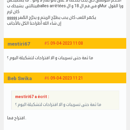
بينالتي يشيخك بballes arrêtées و في فم ال 18 و الMur ورا الڤول
كان لزم
يكسّر اللعب كان يحب يطيّح الريتم و يخرّج الصّفر ووووو
إن شاء الله أطراحنا الكل بالأجانب
mestiri67
#5
09-04-2023 11:08
ما ثمة حتى تسريبات و الا اقتراحات لتشكيلة اليوم ؟
Beb Swika
#6
09-04-2023 11:21
mestiri67 a écrit :
ما ثمة حتى تسريبات و الا اقتراحات لتشكيلة اليوم ؟
اقتراح فما..