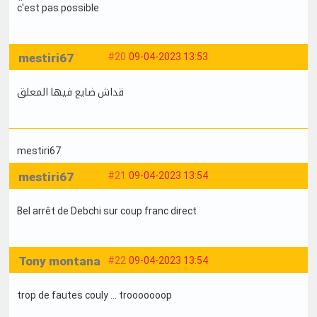
c'est pas possible
mestiri67
#20
09-04-2023 13:53
قداش ضايع فيها المعلق
mestiri67
mestiri67
#21
09-04-2023 13:54
Bel arrêt de Debchi sur coup franc direct
Tony montana
#22
09-04-2023 13:54
trop de fautes couly ... trooooooop