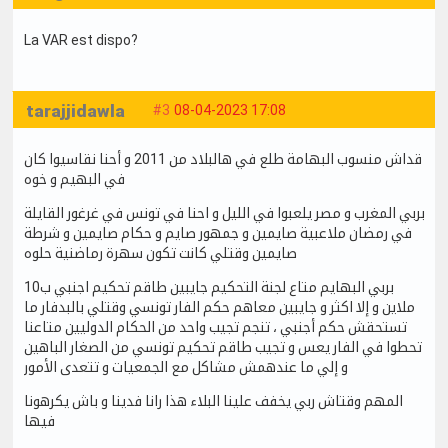
La VAR est dispo?
tarajjidawla
#3
08-04-2023 17:08
قداش منسوب البهامة طلع في هالبلاد من 2011 و أحنا نقاسيوا كان
في البهيم و خوه
بربي المغرب و مصر يلعبوا في الليل و احنا في تونس في غرغور القايلة
في رمضان ملاعبية صايمين و جمهور صايم و حكام صايمين و شرطة
صايمين وقتلي كانت تكون سهرة رماضنية حلوه
بربي البهايم متاع لجنة التحكيم جايبين طاقم تحكيم اجنبي ب10
ملاين و إلا اكثر و جايبين معاهم حكم الفار تونسي وقتلي بالبدفار ما
تستحقش حكم أجنبي ، تنجم تجيب واحد من الحكام الدوليين متاعنا
تحطوا في الفار يعس و تجيب طاقم تحكيم تونسي من الصغار الباهين
و إلي ما عندهمش مشاكل مع الجمعيات و تتعدى الأمور
المهم وقتاش ربي يخفف علينا البلاء هذا رانا فدينا و باش يكرهونا
فيها