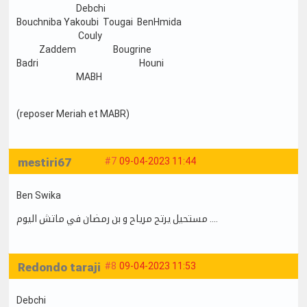
Debchi
Bouchniba Yakoubi Tougai BenHmida
Couly
Zaddem Bougrine
Badri Houni
MABH
(reposer Meriah et MABR)
mestiri67
#7
09-04-2023 11:44
Ben Swika
مستحيل يرتح مرياح و بن رمضان في ماتش اليوم ….
Redondo taraji
#8
09-04-2023 11:53
Debchi