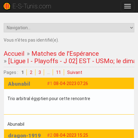
E-S-Tunis.com
Bascu
la
navig
Vous n'êtes pas identifié(e).
Accueil
»
Matches de l'Espérance
»
[Ligue I - Playoffs - J 02] EST - USMo; le dima
Pages :
1
2
3
…
11
Suivant
Abunabil
#1
08-04-2023 07:26
Trio arbitral égyptien pour cette rencontre
Abunabil
dragon-1919
#2
08-04-2023 15:25