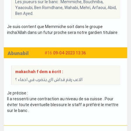
Les joueurs sur le banc : Memmiche, Bouchniba,
Yaacoubi, Ben Romdhane, Wahabi, Mehri, Arfaoui, Abid,
Ben Ayed.
Je suis content que Memmiche soit dans le groupe
incha'Allah dans un futur proche sera notre gardien titulaire
Abunabil
#16
09-04-2023 13:36
makachah f dem a écrit :
الاعب رقم قداش ااي يتضرب في احماء ؟
Je précise :
Il a ressenti une contraction au niveau de sa cuisse . Pour
éviter toute éventuelle blessure le staff a préféré le mettre
sur le banc .