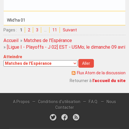
Wlid'ha 01
Pages :
1
2
3
…
11
Suivant
Accueil
»
Matches de l'Espérance
»
[Ligue I - Playoffs - J 02] EST - USMo; le dimanche 09 avril
Atteindre
Flux Atom de la discussion
l'accueil du site
Retourner à
A Propos
—
Conditions d'utilisation
—
F.A.Q.
—
Nous
Contacter