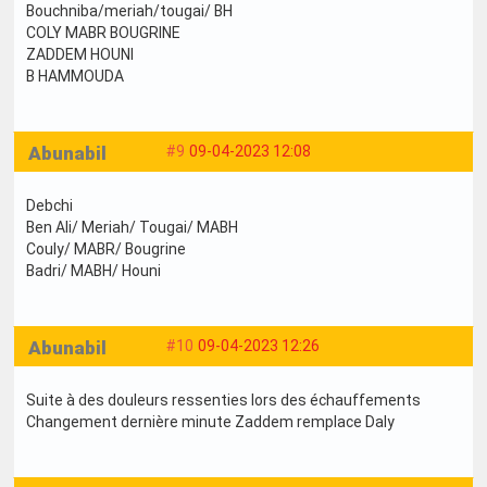
Bouchniba/meriah/tougai/ BH
COLY MABR BOUGRINE
ZADDEM HOUNI
B HAMMOUDA
Abunabil
#9
09-04-2023 12:08
Debchi
Ben Ali/ Meriah/ Tougai/ MABH
Couly/ MABR/ Bougrine
Badri/ MABH/ Houni
Abunabil
#10
09-04-2023 12:26
Suite à des douleurs ressenties lors des échauffements
Changement dernière minute Zaddem remplace Daly