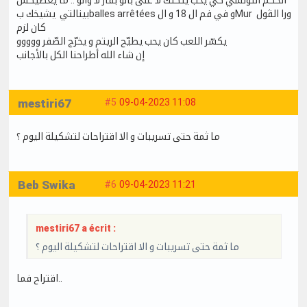
بينالتي يشيخك بballes arrêtées و في فم ال 18 و الMur ورا الڤول
كان لزم
يكسّر اللعب كان يحب يطيّح الريتم و يخرّج الصّفر ووووو
إن شاء الله أطراحنا الكل بالأجانب
mestiri67
#5
09-04-2023 11:08
ما ثمة حتى تسريبات و الا اقتراحات لتشكيلة اليوم ؟
Beb Swika
#6
09-04-2023 11:21
mestiri67 a écrit :
ما ثمة حتى تسريبات و الا اقتراحات لتشكيلة اليوم ؟
اقتراح فما..