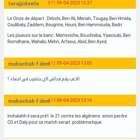
tarajjidawla
#11
09-04-2023 12:37
Le Onze de départ : Debchi, Ben Ali, Meriah, Tougay, Ben Hmida,
Coulibaly, Zaddem, Bougrine, Houni, Ben Hammouda, Badri
Les joueurs sur le banc : Memmiche, Bouchniba, Yaacoubi, Ben
Romdhane, Wahabi, Mehri, Arfaoui, Abid, Ben Ayed.
makachah f dem
#12
09-04-2023 13:05
الاعب رقم قداش ااي يتضرب في احماء ؟
makachah f dem
#13
09-04-2023 13:16
Inchalahh il sera prêt le 21 contre les algériens sinon perdre
CG et Daly pour ce match serait problématique