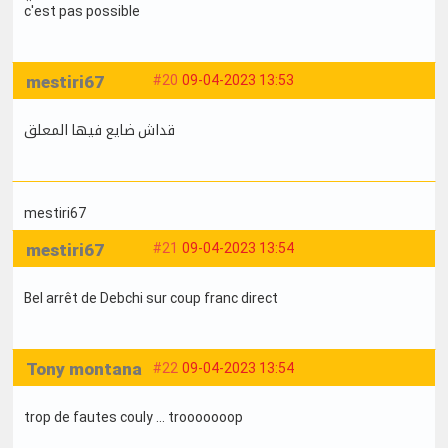
c'est pas possible
mestiri67
#20
09-04-2023 13:53
قداش ضايع فيها المعلق
mestiri67
mestiri67
#21
09-04-2023 13:54
Bel arrêt de Debchi sur coup franc direct
Tony montana
#22
09-04-2023 13:54
trop de fautes couly ... trooooooop