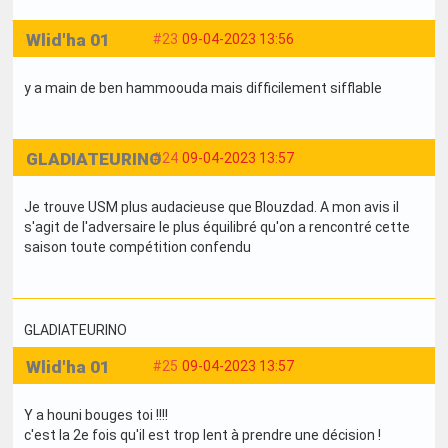
Wlid'ha 01
#23
09-04-2023 13:56
y a main de ben hammoouda mais difficilement sifflable
GLADIATEURINO
#24
09-04-2023 13:57
Je trouve USM plus audacieuse que Blouzdad. A mon avis il
s'agit de l'adversaire le plus équilibré qu'on a rencontré cette
saison toute compétition confendu
GLADIATEURINO
Wlid'ha 01
#25
09-04-2023 13:57
Y a houni bouges toi !!!!
c'est la 2e fois qu'il est trop lent à prendre une décision !