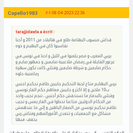
Capello1983
#4
08-04-2023 22:36
tarajjidawla a écrit :
قداش منسوب البهامة طلع في هالبلاد من 2011 و أحنا
نقاسيوا كان في البهيم و خوه
بربي المغرب و مصر يلعبوا في الليل و احنا في تونس في
غرغور القايلة في رمضان ملاعبية صايمين و جمهور صايم و
حكام صايمين و شرطة صايمين وقتلي كانت تكون سهرة
رماضنية حلوه
بربي البهايم متاع لجنة التحكيم جايبين طاقم تحكيم اجنبي
ب10 ملاين و إلا اكثر و جايبين معاهم حكم الفار تونسي
وقتلي بالبدفار ما تستحقش حكم أجنبي ، تنجم تجيب واحد
من الحكام الدوليين متاعنا تحطوا في الفار يعس و تجيب
طاقم تحكيم تونسي من الصغار الباهين و إلي ما عندهمش
مشاكل مع الجمعيات و تتعدى الأمورالمهم وقتاش ربي
يخفف فيها
الحكم التونسي كي يحب يتكتك لا على بالو بڤار لا والو .. ما يعطيكش