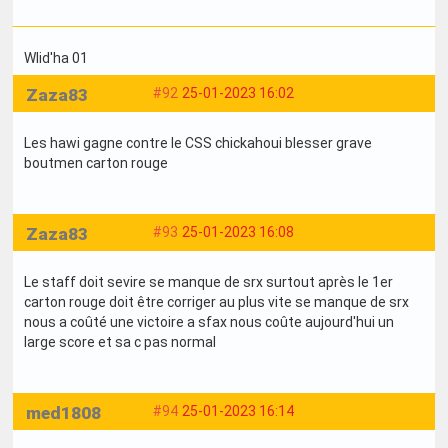
Wlid'ha 01
Zaza83
#92
25-01-2023 16:02
Les hawi gagne contre le CSS chickahoui blesser grave
boutmen carton rouge
Zaza83
#93
25-01-2023 16:08
Le staff doit sevire se manque de srx surtout après le 1er
carton rouge doit être corriger au plus vite se manque de srx
nous a coûté une victoire a sfax nous coûte aujourd'hui un
large score et sa c pas normal
med1808
#94
25-01-2023 16:14