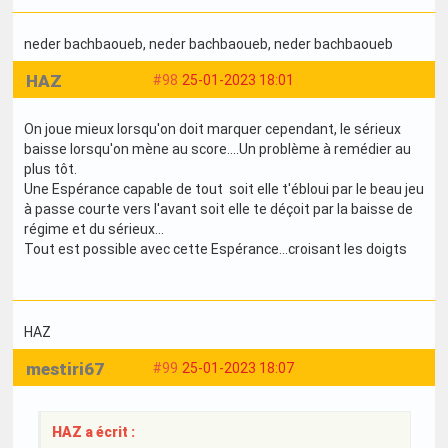
neder bachbaoueb
, neder bachbaoueb
, neder bachbaoueb
HAZ
#98
25-01-2023 18:01
On joue mieux lorsqu'on doit marquer cependant, le sérieux
baisse lorsqu'on mène au score....Un problème à remédier au
plus tôt.
Une Espérance capable de tout soit elle t'ébloui par le beau jeu
à passe courte vers l'avant soit elle te déçoit par la baisse de
régime et du sérieux...
Tout est possible avec cette Espérance...croisant les doigts
HAZ
mestiri67
#99
25-01-2023 18:07
HAZ a écrit :