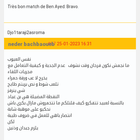
Très bon match de Ben Ayed. Bravo.
Djo1taraji2asroma
neder bachbaoueb
#97
25-01-2023 16:31
نفس العيوب
ما نجمش نكون فرحان وقت نشوف عدم الجدية و كيفية التعامل مع
مجريات اللقاء
يخرج لا عب ورقة حمراء
تلعب شوط و نص بريتم طايح
شي ينرفز
النقطة المضيئة هي بن عياد
بالنسبة لعبيد تتفكرو كيف قلتلكم ما تتخمروش مازال بكري باش
نحكيو على موهبة شابة
انتصار باهي للعمل في ضروف طيبة
لكن
يلزم جبدان وذنين