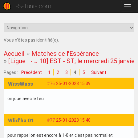
E-S-Tunis.com
Bascu
la
navig
Vous n'êtes pas identifié(e).
Accueil
»
Matches de l'Espérance
»
[Ligue I - J 10] EST - ST; le mercredi 25 janvie
Pages :
Précédent
1
2
3
4
5
Suivant
WissWass
#76
25-01-2023 15:39
on joue avec le feu
Wlid'ha 01
#77
25-01-2023 15:40
pour rappel on est encore à 1-0 et c'est pas normal et