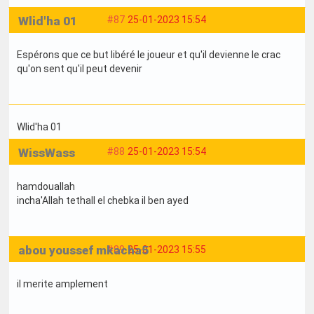
Wlid'ha 01
#87
25-01-2023 15:54
Espérons que ce but libéré le joueur et qu'il devienne le crac
qu'on sent qu'il peut devenir
Wlid'ha 01
WissWass
#88
25-01-2023 15:54
hamdouallah
incha'Allah tethall el chebka il ben ayed
abou youssef mkacha5
#89
25-01-2023 15:55
il merite amplement