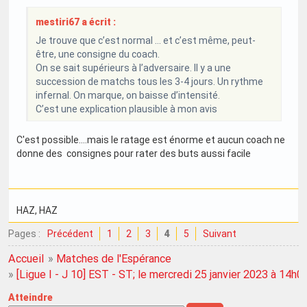
mestiri67 a écrit :
Je trouve que c’est normal … et c’est même, peut-
être, une consigne du coach.
On se sait supérieurs à l’adversaire. Il y a une
succession de matchs tous les 3-4 jours. Un rythme
infernal. On marque, on baisse d’intensité.
C’est une explication plausible à mon avis
C'est possible....mais le ratage est énorme et aucun coach ne
donne des consignes pour rater des buts aussi facile
HAZ
, HAZ
Pages :
Précédent
1
2
3
4
5
Suivant
Accueil
»
Matches de l'Espérance
»
[Ligue I - J 10] EST - ST; le mercredi 25 janvier 2023 à 14h0
Atteindre