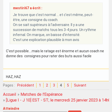
mestiri67 a écrit :
Je trouve que c’est normal … et c’est même, peut-
être, une consigne du coach.
On se sait supérieurs à l’adversaire. Il y a une
succession de matchs tous les 3-4 jours. Un rythme
infernal. On marque, on baisse d’intensité.
C’est une explication plausible à mon avis
C'est possible....mais le ratage est énorme et aucun coach ne
donne des consignes pour rater des buts aussi facile
HAZ
, HAZ
Pages :
Précédent
1
2
3
4
5
Suivant
Accueil
»
Matches de l'Espérance
»
[Ligue I - J 10] EST - ST; le mercredi 25 janvier 2023 à 14h0
Atteindre