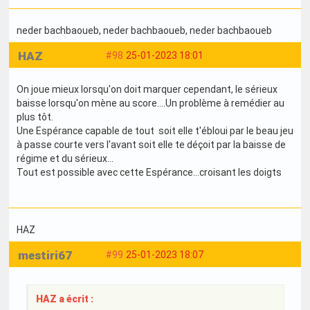
neder bachbaoueb
, neder bachbaoueb
, neder bachbaoueb
HAZ
#98
25-01-2023 18:01
On joue mieux lorsqu'on doit marquer cependant, le sérieux
baisse lorsqu'on mène au score....Un problème à remédier au
plus tôt.
Une Espérance capable de tout soit elle t'ébloui par le beau jeu
à passe courte vers l'avant soit elle te déçoit par la baisse de
régime et du sérieux...
Tout est possible avec cette Espérance...croisant les doigts
HAZ
mestiri67
#99
25-01-2023 18:07
HAZ a écrit :