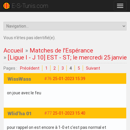
E-S-Tunis.com
Bascu
la
navig
Vous n'êtes pas identifié(e).
Accueil
»
Matches de l'Espérance
»
[Ligue I - J 10] EST - ST; le mercredi 25 janvie
Pages :
Précédent
1
2
3
4
5
Suivant
WissWass
#76
25-01-2023 15:39
on joue avec le feu
Wlid'ha 01
#77
25-01-2023 15:40
pour rappel on est encore à 1-0 et c'est pas normal et