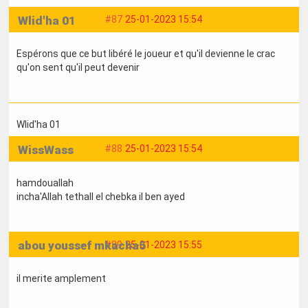
Wlid'ha 01
#87
25-01-2023 15:54
Espérons que ce but libéré le joueur et qu'il devienne le crac
qu'on sent qu'il peut devenir
Wlid'ha 01
WissWass
#88
25-01-2023 15:54
hamdouallah
incha'Allah tethall el chebka il ben ayed
abou youssef mkacha5
#89
25-01-2023 15:55
il merite amplement