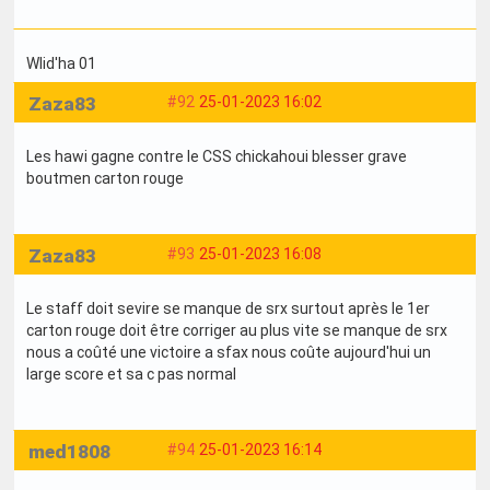
Wlid'ha 01
Zaza83
#92
25-01-2023 16:02
Les hawi gagne contre le CSS chickahoui blesser grave
boutmen carton rouge
Zaza83
#93
25-01-2023 16:08
Le staff doit sevire se manque de srx surtout après le 1er
carton rouge doit être corriger au plus vite se manque de srx
nous a coûté une victoire a sfax nous coûte aujourd'hui un
large score et sa c pas normal
med1808
#94
25-01-2023 16:14