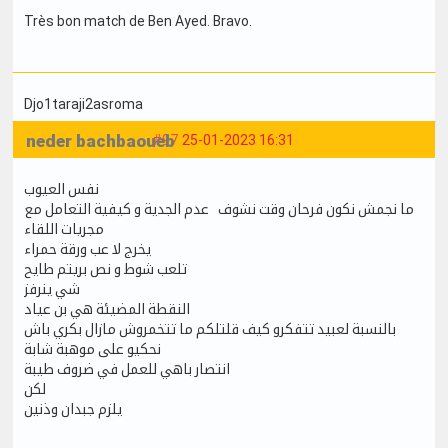
Très bon match de Ben Ayed. Bravo.
Djo1taraji2asroma
neder bachbaoueb
#97
25-01-2023 16:31
نفس العيوب
ما نجمش نكون فرحان وقت نشوف عدم الجدية و كيفية التعامل مع
مجريات اللقاء
يخرج لا عب ورقة حمراء
تلعب شوط و نص بريتم طايح
شي ينرفز
النقطة المضيئة هي بن عياد
بالنسبة لعبيد تتفكرو كيف قلتلكم ما تتخمروش مازال بكري باش
نحكيو على موهبة شابة
انتصار باهي للعمل في ضروف طيبة
لكن
يلزم جبدان وذنين