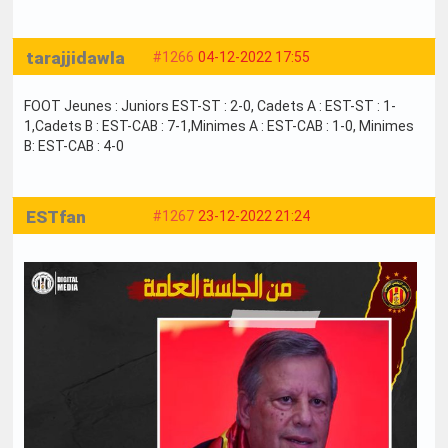
tarajjidawla
#1266
04-12-2022 17:55
FOOT Jeunes : Juniors EST-ST : 2-0, Cadets A : EST-ST : 1-
1,Cadets B : EST-CAB : 7-1,Minimes A : EST-CAB : 1-0, Minimes
B: EST-CAB : 4-0
ESTfan
#1267
23-12-2022 21:24