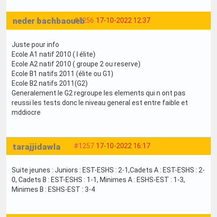
neder bachbaoueb
#1256
17-10-2022 12:37
Juste pour info
Ecole A1 natif 2010 ( l élite)
Ecole A2 natif 2010 ( groupe 2 ou reserve)
Ecole B1 natifs 2011 (élite ou G1)
Ecole B2 natifs 2011(G2)
Generalement le G2 regroupe les elements qui n ont pas
reussi les tests donc le niveau general est entre faible et
mddiocre
tarajjidawla
#1257
17-10-2022 16:17
Suite jeunes : Juniors : EST-ESHS : 2-1,Cadets A : EST-ESHS : 2-
0, Cadets B : EST-ESHS : 1-1, Minimes A : ESHS-EST : 1-3,
Minimes B : ESHS-EST : 3-4