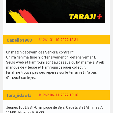
Capello1983
#1261
31-10-2022 13:31
Un match décevant des Senior B contre l'*.
On n'a rien maîtrisé ni offensivement ni défensivement.
Seuls Ayeb et Hamrouni sont au dessus du lot même si Ayeb
manque de vitesse et Hamrouni de jouer collectif.
Fallah ne trouve pas ses repères sur le terrain et n'a pas
d'impact sur le jeu.
tarajjidawla
#1262
06-11-2022 13:16
Jeunes foot: EST-Olympique de Béja: Cadets B et Minimes A:
11h00, Minimes B: 9h00