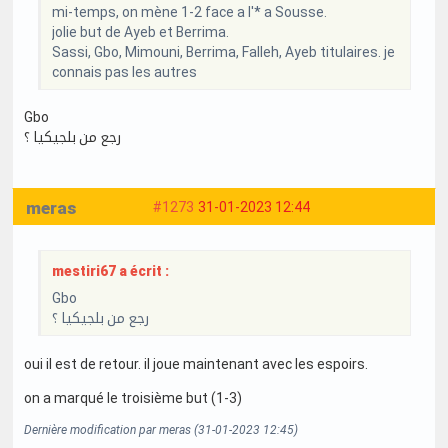
mi-temps, on mène 1-2 face a l'* a Sousse.
jolie but de Ayeb et Berrima.
Sassi, Gbo, Mimouni, Berrima, Falleh, Ayeb titulaires. je
connais pas les autres
Gbo
رجع من بلجيكيا ؟
meras
#1273
31-01-2023 12:44
mestiri67 a écrit :
Gbo
رجع من بلجيكيا ؟
oui il est de retour. il joue maintenant avec les espoirs.
on a marqué le troisième but (1-3)
Dernière modification par meras (31-01-2023 12:45)