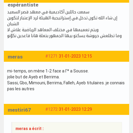
espérantiste
سمعت حاللين أكاديمية في معهد قصر السعيد
إن شاء الله تكون تدخل في إستراتيجية الهيئة لرد الإعتبار لتكوين
الشبان
ويتم تعميمها في مختلف المعاهد الرياضية علاش لا
وما تطلعش حربوشة يسكتو بيها الجمهور بتعلة هانا قاعدين نكوّنو
meras
#1271
31-01-2023 12:15
mi-temps, on mène 1-2 face a l'* a Sousse.
jolie but de Ayeb et Berrima.
Sassi, Gbo, Mimouni, Berrima, Falleh, Ayeb titulaires. je connais
pas les autres
mestiri67
#1272
31-01-2023 12:29
meras a écrit :