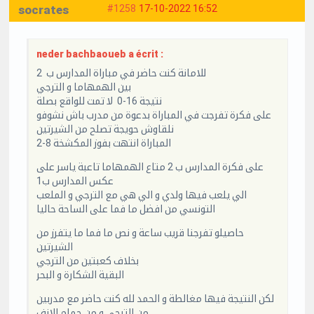
socrates
#1258
17-10-2022 16:52
neder bachbaoueb a écrit :
للامانة كنت حاضر في مباراة المدارس ب 2
بين الهمهاما و الترجي
نتيجة 16-0 لا تمت للواقع بصلة
على فكرة تفرجت في المباراة بدعوة من مدرب باش نشوفو
نلقاوش حويجة تصلح من الشيرتين
المباراة انتهت بفوز المكشخة 8-2
على فكرة المدارس ب 2 متاع الهمهاما تاعبة ياسر على
عكس المدارس ب1
الي يلعب فيها ولدي و الي هي مع الترجي و الملعب
التونسي من افضل ما فما على الساحة حاليا
حاصيلو تفرجنا قريب ساعة و نص ما فما ما يتفرز من
الشيرتين
بخلاف كعبتين من الترجي
البقية الشكارة و البحر
لكن النتيجة فيها مغالطة و الحمد لله كنت حاضر مع مدربين
من الترجي و من حمام الانف