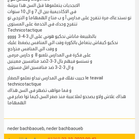
الابجديات يتعلموها قبل السن هذا ببرشة
في الاكاديمية بين ال 7 و ال 10 سنوات
تو نستدعاك مرة تتفرج على مدارس أ و ب متاع الهمهاما و الترجي تو
تتفرج وحدك في الخدمة على المستوى
Technicotactique
بالطبيعة ماناش نحكيو هوني على ال 3-4-3 وووو
نحكيو كيفاش يتعامل بالكورة وقت الي المنافس يضغط عليك
و وقت الي المنافس متراجع
على فكرة في المدارس نلعبو 8 و حارس مرمى
و نسنسو فيهم بال 3-3-2ضد منافسين معينين
و ال 3-2-3 ضد منافسين اقل مستوى
حبيت نقلك في المدارس نبداو نعلمو الصغار le teavail
technicotactique
و فما مواهب تضهر في السن هذاك
هذاك علاش ولاو يصححو لملاعبية منذ صغر السن كيما توا صاير في
الهمهاما
neder bachbaoueb
, neder bachbaoueb