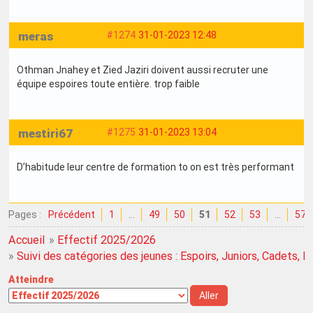
meras
#1274
31-01-2023 12:48
Othman Jnahey et Zied Jaziri doivent aussi recruter une
équipe espoires toute entière. trop faible
mestiri67
#1275
31-01-2023 13:04
D’habitude leur centre de formation to on est très performant
Pages :
Précédent
1
…
49
50
51
52
53
…
57
Accueil
»
Effectif 2025/2026
»
Suivi des catégories des jeunes : Espoirs, Juniors, Cadets, Mi
Atteindre