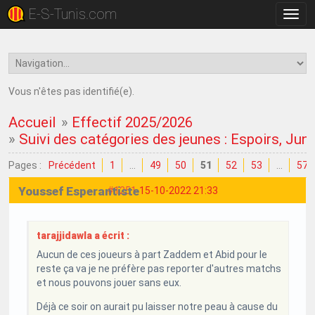
E-S-Tunis.com
Bascu
la
navig
Vous n'êtes pas identifié(e).
Accueil
»
Effectif 2025/2026
»
Suivi des catégories des jeunes : Espoirs, Juni
Pages :
Précédent
1
…
49
50
51
52
53
…
57
Youssef Esperantiste
#1251
15-10-2022 21:33
tarajjidawla a écrit :
Aucun de ces joueurs à part Zaddem et Abid pour le
reste ça va je ne préfère pas reporter d'autres matchs
et nous pouvons jouer sans eux.
Déjà ce soir on aurait pu laisser notre peau à cause du