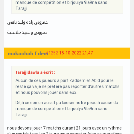
manque de compétition et birjoulya 9la9na sans
Tarajji
حمروني زادة وليد باهي
حمروني و عبيد ملاعبية
makachah f dem
#1252
15-10-2022 21:47
tarajjidawla a écrit :
Aucun de ces joueurs à part Zaddem et Abid pour le
reste ça va je ne préfère pas reporter d'autres matchs
et nous pouvons jouer sans eux.
Déjà ce soir on aurait pu laisser notre peau à cause du
manque de compétition et birjoulya 9la9na sans
Tarajji
nous devons jouer 7 matchs durant 21 jours avec un rythme