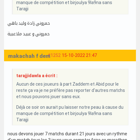
manque de compétition et birjoulya 9la9na sans
Tarajji
حمروني زادة وليد باهي
حمروني و عبيد ملاعبية
makachah f dem
#1252
15-10-2022 21:47
tarajjidawla a écrit :
Aucun de ces joueurs à part Zaddem et Abid pour le
reste ça va je ne préfère pas reporter d'autres matchs
et nous pouvons jouer sans eux.
Déjà ce soir on aurait pu laisser notre peau à cause du
manque de compétition et birjoulya 9la9na sans
Tarajji
nous devons jouer 7 matchs durant 21 jours avec un rythme