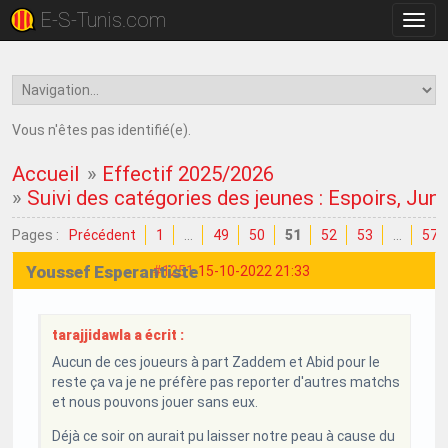
E-S-Tunis.com
Bascu
la
navig
Vous n'êtes pas identifié(e).
Accueil
»
Effectif 2025/2026
»
Suivi des catégories des jeunes : Espoirs, Juni
Pages :
Précédent
1
…
49
50
51
52
53
…
57
Youssef Esperantiste
#1251
15-10-2022 21:33
tarajjidawla a écrit :
Aucun de ces joueurs à part Zaddem et Abid pour le
reste ça va je ne préfère pas reporter d'autres matchs
et nous pouvons jouer sans eux.
Déjà ce soir on aurait pu laisser notre peau à cause du