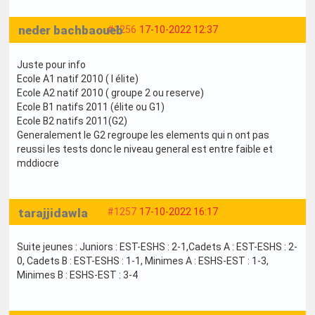
neder bachbaoueb
#1256
17-10-2022 12:37
Juste pour info
Ecole A1 natif 2010 ( l élite)
Ecole A2 natif 2010 ( groupe 2 ou reserve)
Ecole B1 natifs 2011 (élite ou G1)
Ecole B2 natifs 2011(G2)
Generalement le G2 regroupe les elements qui n ont pas
reussi les tests donc le niveau general est entre faible et
mddiocre
tarajjidawla
#1257
17-10-2022 16:17
Suite jeunes : Juniors : EST-ESHS : 2-1,Cadets A : EST-ESHS : 2-
0, Cadets B : EST-ESHS : 1-1, Minimes A : ESHS-EST : 1-3,
Minimes B : ESHS-EST : 3-4