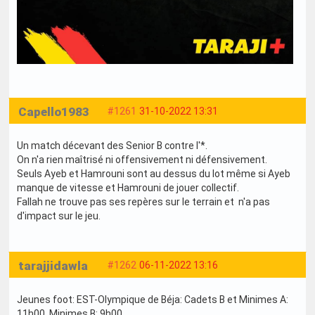
Capello1983
#1261
31-10-2022 13:31
Un match décevant des Senior B contre l'*.
On n'a rien maîtrisé ni offensivement ni défensivement.
Seuls Ayeb et Hamrouni sont au dessus du lot même si Ayeb
manque de vitesse et Hamrouni de jouer collectif.
Fallah ne trouve pas ses repères sur le terrain et n'a pas
d'impact sur le jeu.
tarajjidawla
#1262
06-11-2022 13:16
Jeunes foot: EST-Olympique de Béja: Cadets B et Minimes A:
11h00, Minimes B: 9h00