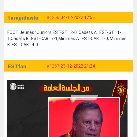
tarajjidawla
#1266
04-12-2022 17:55
FOOT Jeunes : Juniors EST-ST : 2-0, Cadets A : EST-ST : 1-
1,Cadets B : EST-CAB : 7-1,Minimes A : EST-CAB : 1-0, Minimes
B: EST-CAB : 4-0
ESTfan
#1267
23-12-2022 21:24