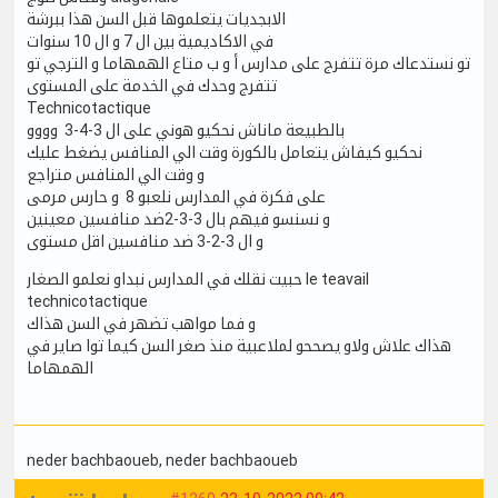
الابجديات يتعلموها قبل السن هذا ببرشة
في الاكاديمية بين ال 7 و ال 10 سنوات
تو نستدعاك مرة تتفرج على مدارس أ و ب متاع الهمهاما و الترجي تو
تتفرج وحدك في الخدمة على المستوى
Technicotactique
بالطبيعة ماناش نحكيو هوني على ال 3-4-3 وووو
نحكيو كيفاش يتعامل بالكورة وقت الي المنافس يضغط عليك
و وقت الي المنافس متراجع
على فكرة في المدارس نلعبو 8 و حارس مرمى
و نسنسو فيهم بال 3-3-2ضد منافسين معينين
و ال 3-2-3 ضد منافسين اقل مستوى
حبيت نقلك في المدارس نبداو نعلمو الصغار le teavail
technicotactique
و فما مواهب تضهر في السن هذاك
هذاك علاش ولاو يصححو لملاعبية منذ صغر السن كيما توا صاير في
الهمهاما
neder bachbaoueb
, neder bachbaoueb