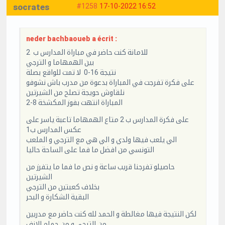
socrates
#1258
17-10-2022 16:52
neder bachbaoueb a écrit :
للامانة كنت حاضر في مباراة المدارس ب 2
بين الهمهاما و الترجي
نتيجة 16-0 لا تمت للواقع بصلة
على فكرة تفرجت في المباراة بدعوة من مدرب باش نشوفو
نلقاوش حويجة تصلح من الشيرتين
المباراة انتهت بفوز المكشخة 8-2
على فكرة المدارس ب 2 متاع الهمهاما تاعبة ياسر على
عكس المدارس ب1
الي يلعب فيها ولدي و الي هي مع الترجي و الملعب
التونسي من افضل ما فما على الساحة حاليا
حاصيلو تفرجنا قريب ساعة و نص ما فما ما يتفرز من
الشيرتين
بخلاف كعبتين من الترجي
البقية الشكارة و البحر
لكن النتيجة فيها مغالطة و الحمد لله كنت حاضر مع مدربين
من الترجي و من حمام الانف