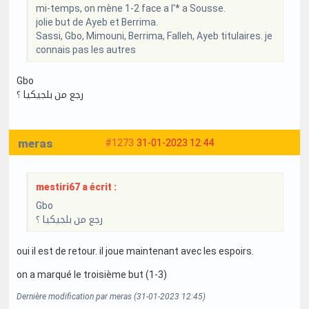
mi-temps, on mène 1-2 face a l'* a Sousse.
jolie but de Ayeb et Berrima.
Sassi, Gbo, Mimouni, Berrima, Falleh, Ayeb titulaires. je
connais pas les autres
Gbo
رجع من بلجيكيا ؟
meras
#1273
31-01-2023 12:44
mestiri67 a écrit :
Gbo
رجع من بلجيكيا ؟
oui il est de retour. il joue maintenant avec les espoirs.
on a marqué le troisième but (1-3)
Dernière modification par meras (31-01-2023 12:45)