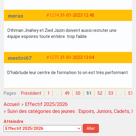
meras
#1274
31-01-2023 12:48
Othman Jnahey et Zied Jaziri doivent aussi recruter une
équipe espoires toute entière. trop faible
mestiri67
#1275
31-01-2023 13:04
D’habitude leur centre de formation to on est très performant
Pages :
Précédent
1
…
49
50
51
52
53
…
57
Accueil
»
Effectif 2025/2026
»
Suivi des catégories des jeunes : Espoirs, Juniors, Cadets, Mi
Atteindre