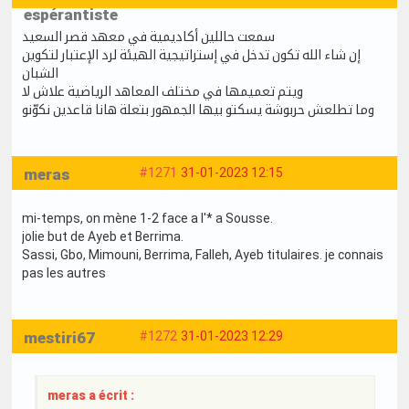
espérantiste
سمعت حاللين أكاديمية في معهد قصر السعيد
إن شاء الله تكون تدخل في إستراتيجية الهيئة لرد الإعتبار لتكوين
الشبان
ويتم تعميمها في مختلف المعاهد الرياضية علاش لا
وما تطلعش حربوشة يسكتو بيها الجمهور بتعلة هانا قاعدين نكوّنو
meras
#1271
31-01-2023 12:15
mi-temps, on mène 1-2 face a l'* a Sousse.
jolie but de Ayeb et Berrima.
Sassi, Gbo, Mimouni, Berrima, Falleh, Ayeb titulaires. je connais
pas les autres
mestiri67
#1272
31-01-2023 12:29
meras a écrit :