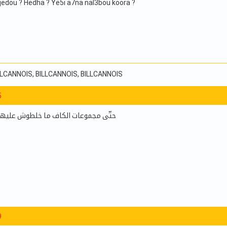
edou ? Hedha ? Ye5i a7na nal3bou koora ?
ILLCANNOIS
, BILLCANNOIS
, BILLCANNOIS
5
حتّى مجموعات الكاف ما خلطوش عليها،
9