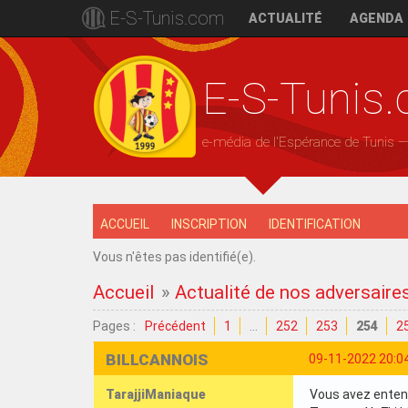
E-S-Tunis.com
ACTUALITÉ
AGENDA
E-S-Tunis
e-média de l'Espérance de Tunis 
ACCUEIL
INSCRIPTION
IDENTIFICATION
Vous n'êtes pas identifié(e).
Accueil
»
Actualité de nos adversaire
Pages :
Précédent
1
…
252
253
254
2
BILLCANNOIS
09-11-2022 20:0
TarajjiManiaque
Vous avez entend