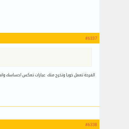
#6337
الفرحة تعمل خويا وتخرج منك عبارات تعكس احساسك وانت 
#6338