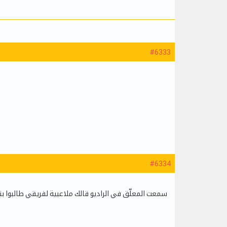
#6333
#6334
سمعت المعلّق في الراديو قالك ملاعبية لفريقي طالبوا بث