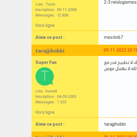
2-3 néologismes
Lieu : Tunis
Inscription : 09-11-2008
Messages : 12 856
Hors ligne
Aime ce post :
mestiri67
tarajjihobbi
09-11-2022 20:1
Super Fan
ك لا تطييح قدر مع
لله لا يهنتل مومن
Lieu : kuwait
Inscription : 04-05-2003
Messages : 1 333
Hors ligne
Aime ce post :
tarajjihobbi