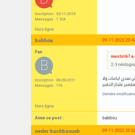
Inscription : 30-11-2019
Messages : 1 704
Hors ligne
babbou
09-11-2022 20:4
Fan
mestiri67 a é
2-3 néologi
 نعدي ايامات ولا
Inscription : 08-09-2011
قعير علجار الحقير
Messages : 176
Dernière modificati
Hors ligne
Aime ce post :
babbou
neder bachbaoueb
09-11-2022 20:5