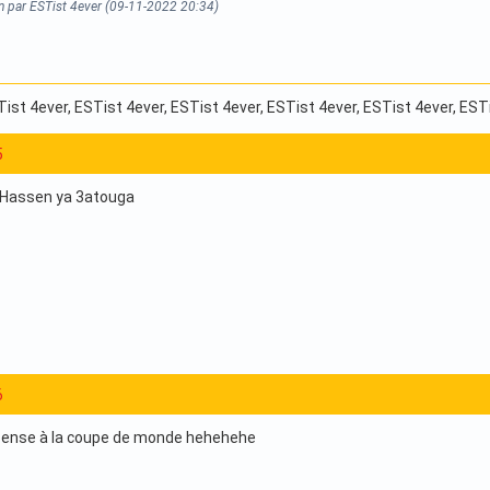
on par ESTist 4ever (09-11-2022 20:34)
Tist 4ever
, ESTist 4ever
, ESTist 4ever
, ESTist 4ever
, ESTist 4ever
, EST
5
Hassen ya 3atouga
6
ense à la coupe de monde hehehehe