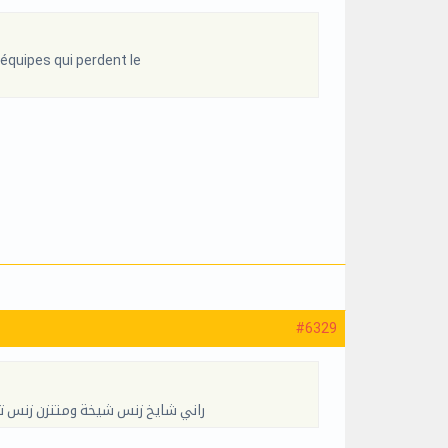
 équipes qui perdent le
#6329
راني شايخ زنس شيخة ومتنزن زنس تنزين