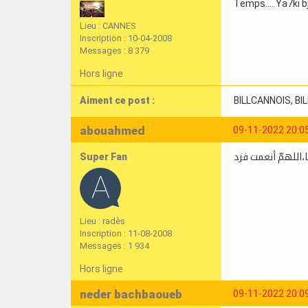
Temps…. Ya7ki bj
Lieu : CANNES
Inscription : 10-04-2008
Messages : 8 379
Hors ligne
Aiment ce post :
BILLCANNOIS
, B
abouahmed
09-11-2022 20:0
Super Fan
اللهمّ أنعمت فزد
Lieu : radès
Inscription : 11-08-2008
Messages : 1 934
Hors ligne
neder bachbaoueb
09-11-2022 20:0