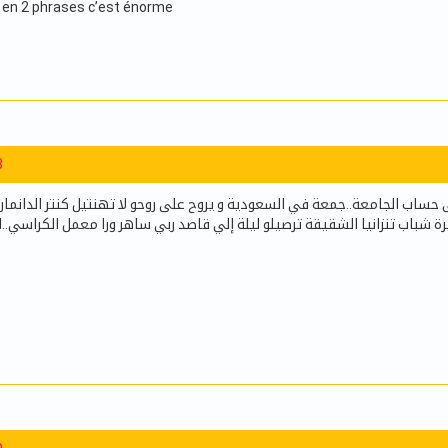
 en 2 phrases c’est énorme
8
 حساب الجامعة..جمعة في السعودية و يروح على روحو لا تهنتيل كنتر الدانمار
يرة شباب تنزانيا الشقيقة ترصيلو ليلة إلي قاصد ربي ساهر ورا معمل الكراسي..ا