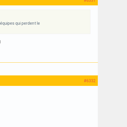
#6331
 équipes qui perdent le
ا
#6332