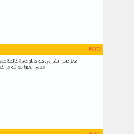
#6330
معز حسن: بشر ربي حبو جابلو عمرة خالصة على
مبابي..يغروا بيه ثله من خ