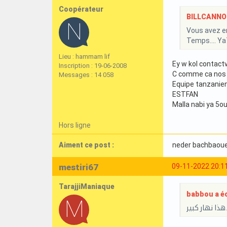
Coopérateur
BILLCANNOIS
Vous avez en
Temps…. Ya7k
Lieu : hammam lif
Ey w kol contact
Inscription : 19-06-2008
C comme ca nos
Messages : 14 058
Equipe tanzanien
ESTFAN
Malla nabi ya 5o
Hors ligne
Aiment ce post :
neder bachbaou
mestiri67
09-11-2022 20:1
TarajjiManiaque
babbou a écr
هذا نهار كبير