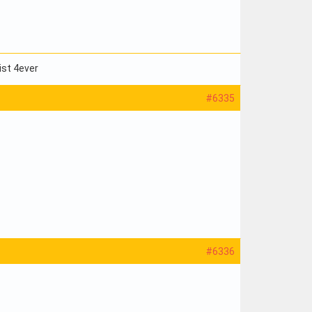
ist 4ever
#6335
#6336