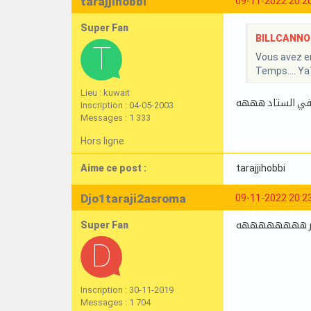
tarajjihobbi
09-11-2022 20:2
Super Fan
BILLCANNOIS
Vous avez en
Temps…. Ya7k
Lieu : kuwait
.. في الستاد هههه
Inscription : 04-05-2003
Messages : 1 333
Hors ligne
Aime ce post :
tarajjihobbi
Djo1taraji2asroma
09-11-2022 20:2
Super Fan
ل خير ههههههههه
Inscription : 30-11-2019
Messages : 1 704