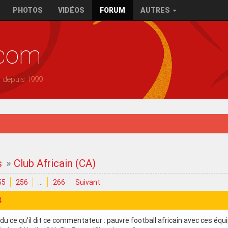
PHOTOS
VIDÉOS
FORUM
AUTRES
.com
— depuis 1999
s
»
Club Africain (CA)
55
256
…
266
Suivant
4
u ce qu’il dit ce commentateur : pauvre football africain avec ces équi