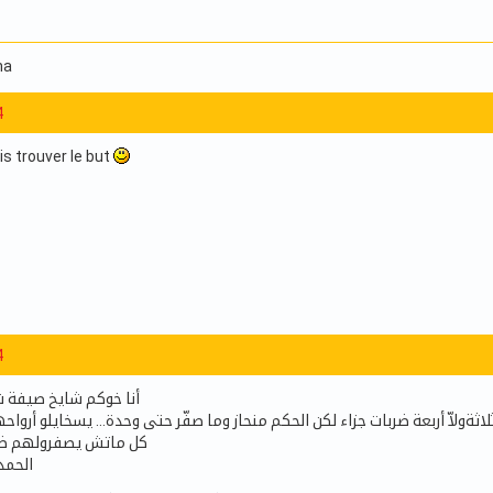
ma
4
is trouver le but
4
أنا خوكم شايخ صيفة 
لاثةولاّ أربعة ضربات جزاء لكن الحكم منحاز وما صفّر حتى وحدة… يسخايلو أرو
كل ماتش يصفرولهم ضرب
الحمد 