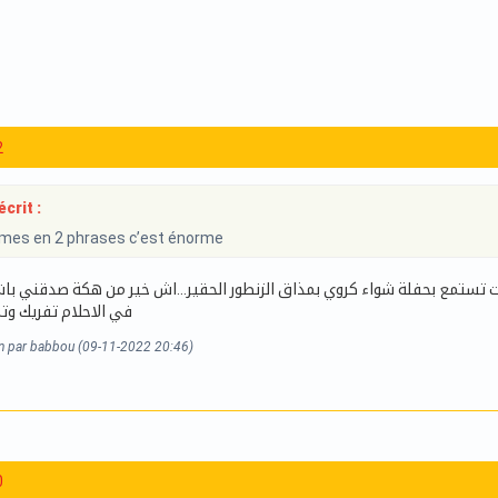
2
crit :
smes en 2 phrases c’est énorme
تستمع بحفلة شواء كروي بمذاق الزنطور الحقير...اش خير من هكة صدقني باش
في الاحلام تفريك وتم
on par babbou (09-11-2022 20:46)
0