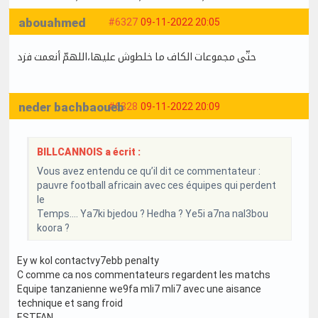
abouahmed
#6327
09-11-2022 20:05
حتّى مجموعات الكاف ما خلطوش عليها،اللهمّ أنعمت فزد
neder bachbaoueb
#6328
09-11-2022 20:09
BILLCANNOIS a écrit :
Vous avez entendu ce qu’il dit ce commentateur :
pauvre football africain avec ces équipes qui perdent
le
Temps…. Ya7ki bjedou ? Hedha ? Ye5i a7na nal3bou
koora ?
Ey w kol contactvy7ebb penalty
C comme ca nos commentateurs regardent les matchs
Equipe tanzanienne we9fa mli7 mli7 avec une aisance
technique et sang froid
ESTFAN