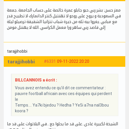
معز حسن: بشر ربي حبو جابلو عمرة خالصة على حساب الجامعة..جمعة
في السعودية و يروح على روحو لا تهنتيل كنتر الدانمارك لا تطييح قدر
مع مبابي..يغروا بيه ثله من خيرة شباب تنزانيا الشقيقة ترصيلو ليلة
إلي قاصد ربي ساهر ورا معمل الكراسي..الله لا يهنتل مومن
tarajjihobbi
tarajjihobbi
#6331
09-11-2022 20:20
BILLCANNOIS a écrit :
Vous avez entendu ce qu’il dit ce commentateur :
pauvre football africain avec ces équipes qui perdent
le
Temps…. Ya7ki bjedou ? Hedha ? Ye5i a7na nal3bou
koora ?
الشيخة لكبيرة غادي..على قد ما يحلوا جع...في البلاتوات على قد ما