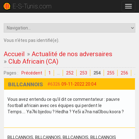
E-S-Tunis.com
Bascu
la
navig
Vous n'êtes pas identifié(e).
Accueil
»
Actualité de nos adversaires
»
Club Africain (CA)
Pages :
Précédent
1
…
252
253
254
255
256
…
BILLCANNOIS
#6326
09-11-2022 20:04
Vous avez entendu ce qu’il dit ce commentateur : pauvre
football africain avec ces équipes qui perdent le
Temps…. Ya7ki bjedou ? Hedha ? Ye5i a7na nal3bou koora ?
BILLCANNOIS
, BILLCANNOIS
, BILLCANNOIS
, BILLCANNOIS