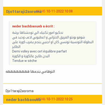
Djo1taraji2asroma
#6345
10-11-2022 10:08
neder bachbaoueb a écrit :
نحكيو امور تكنيك الي توحشناها برشة
شوفو بونتو الفريق التنزاني و اعطيوني لاعب وحيد في
البطولة التونسية تونسي كان او اجنبي ينجم يضرب كورة على
الطاير
Demi volley avec cet équilibre parfait
البدن طايح عالكورة و الكورة
Tendue w sèche
التوهامي ينجمها ههههههههه
Djo1taraji2asroma
neder bachbaoueb
#6346
10-11-2022 10:25