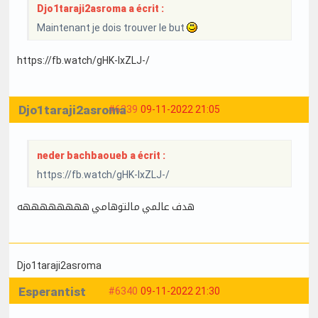
Djo1taraji2asroma a écrit :
Maintenant je dois trouver le but
https://fb.watch/gHK-lxZLJ-/
Djo1taraji2asroma
#6339
09-11-2022 21:05
neder bachbaoueb a écrit :
https://fb.watch/gHK-lxZLJ-/
هدف عالمي مالتوهامي ههههههههه
Djo1taraji2asroma
Esperantist
#6340
09-11-2022 21:30