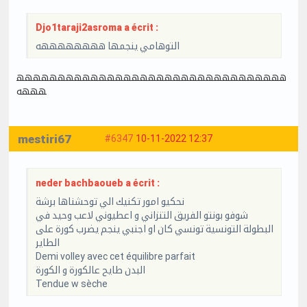
Djo1taraji2asroma a écrit :
التوهامي ينجمها ههههههههه
ههههههههههههههههههههههههههههههههه
هههه
mestiri67
#6347
10-11-2022 12:37
neder bachbaoueb a écrit :
نحكيو امور تكنيك الي توحشناها برشة
شوفو بونتو الفريق التنزاني و اعطيوني لاعب وحيد في
البطولة التونسية تونسي كان او اجنبي ينجم يضرب كورة على
الطاير
Demi volley avec cet équilibre parfait
البدن طايح عالكورة و الكورة
Tendue w sèche