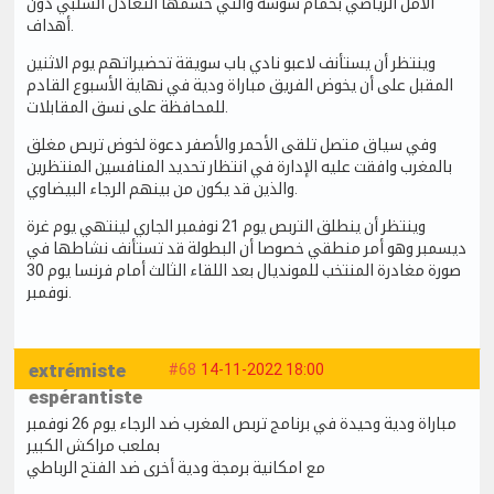
الأمل الرياضي بحمام سوسة والتي حسمها التعادل السلبي دون
أهداف.
وينتظر أن يستأنف لاعبو نادي باب سويقة تحضيراتهم يوم الاثنين
المقبل على أن يخوض الفريق مباراة ودية في نهاية الأسبوع القادم
للمحافظة على نسق المقابلات.
وفي سياق متصل تلقى الأحمر والأصفر دعوة لخوض تربص مغلق
بالمغرب وافقت عليه الإدارة في انتظار تحديد المنافسين المنتظرين
والذين قد يكون من بينهم الرجاء البيضاوي.
وينتظر أن ينطلق التربص يوم 21 نوفمبر الجاري لينتهي يوم غرة
ديسمبر وهو أمر منطقي خصوصا أن البطولة قد تستأنف نشاطها في
صورة مغادرة المنتخب للمونديال بعد اللقاء الثالث أمام فرنسا يوم 30
نوفمبر.
extrémiste
#68
14-11-2022 18:00
espérantiste
مباراة ودية وحيدة في برنامج تربص المغرب ضد الرجاء يوم 26 نوفمبر
بملعب مراكش الكبير
مع امكانية برمجة ودية أخرى ضد الفتح الرباطي