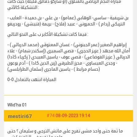
مباراة النجم الرياضي بالمتلوي (أو شاركو دقائق قليلة) حيث كانت
التشكيلة كالآتي :
بن شريفية - ساسي- الوهابي (عمامو) - بن علي - بن حميدة - العايب -
التريكي (زدام ) - الحمروني - عبيد (فلاح) - بريمة (قنيشي) - رودريغو
فيما كانت تشكيلة الأكابر ب على النحو التالي :
إبراهيم الصغير (عمر الجبنوني) - غسان المعتوڨي (محمد الدربالي ) -
أمان الله مجهد ( عزيز الحجري) - قصي السميري (إسكندر شمام) - علاء
الدربالي ( عزيز القوضاعي) - قصي عوف - ياسين العبيدي ( زكرياء كادا)
- وجدي العيساوي - محرز الطبرقي (زين الدين كادا ) - آدم بوعون
(حسام مرابط ) - ياسين الماجري (سلمان الطرابلسي)
المباراة انتهت بالتعادل 0-0
Wlid'ha 01
mestiri67
#74
08-09-2023 19:14
ما ثمة حتى واحد مشى تفرج علي ماتش الترجي و سليمان ؟ حتى
واحد ما تفرج في التلفزة ؟ شي …