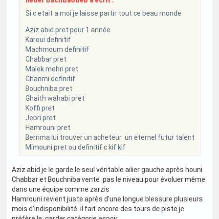
neder bachbaoueb a écrit :
Si c etait a moi je laisse partir tout ce beau monde
Aziz abid pret pour 1 année
Karoui definitif
Machmoum definitif
Chabbar pret
Malek mehri pret
Ghanmi definitif
Bouchniba pret
Ghaith wahabi pret
Koffi pret
Jebri pret
Hamrouni pret
Berrima lui trouver un acheteur un eternel futur talent
Mimouni pret ou definitif c kif kif
Aziz abid je le garde le seul véritable ailier gauche après houni
Chabbar et Bouchniba vente pas le niveau pour évoluer même
dans une équipe comme zarzis
Hamrouni revient juste après d'une longue blessure plusieurs
mois d’indisponibilité il fait encore des tours de piste je
préfère le garder catégorie espoir