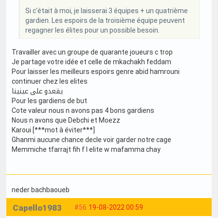
Si c'était à moi, je laisserai 3 équipes + un quatrième
gardien. Les espoirs de la troisième équipe peuvent
regagner les élites pour un possible besoin.
Travailler avec un groupe de quarante joueurs c trop
Je partage votre idée et celle de mkachakh feddam
Pour laisser les meilleurs espoirs genre abid hamrouni
continuer chez les elites
يقعدو على عينينا
Pour les gardiens de but
Cote valeur nous n avons pas 4 bons gardiens
Nous n avons que Debchi et Moezz
Karoui [***mot à éviter***]
Ghanmi aucune chance decle voir garder notre cage
Memmiche tfarrajt fih f l elite w mafamma chay
neder bachbaoueb
Capello1983
#56
19-08-2022 00:59