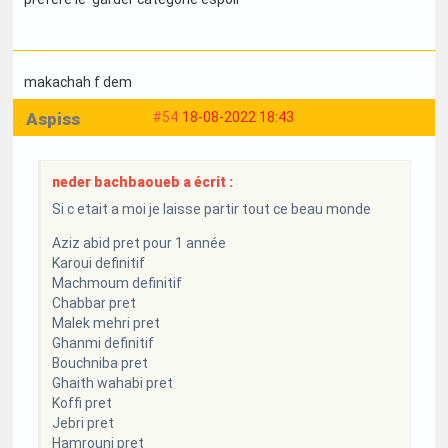
makachah f dem
Aspiss
#54
18-08-2022 18:43
neder bachbaoueb a écrit :
Si c etait a moi je laisse partir tout ce beau monde
Aziz abid pret pour 1 année
Karoui definitif
Machmoum definitif
Chabbar pret
Malek mehri pret
Ghanmi definitif
Bouchniba pret
Ghaith wahabi pret
Koffi pret
Jebri pret
Hamrouni pret