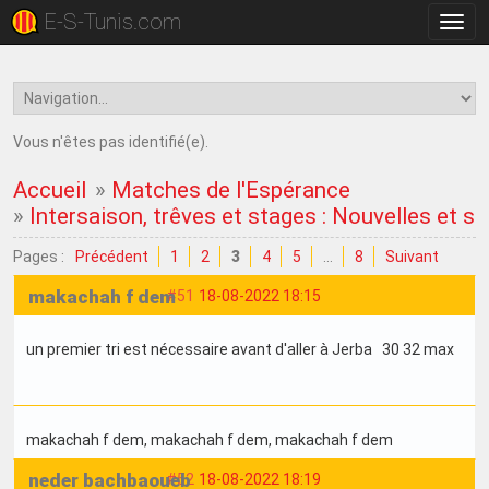
E-S-Tunis.com
Bascu
la
navig
Vous n'êtes pas identifié(e).
Accueil
»
Matches de l'Espérance
»
Intersaison, trêves et stages : Nouvelles et su
Pages :
Précédent
1
2
3
4
5
…
8
Suivant
makachah f dem
#51
18-08-2022 18:15
un premier tri est nécessaire avant d'aller à Jerba 30 32 max
makachah f dem
, makachah f dem
, makachah f dem
neder bachbaoueb
#52
18-08-2022 18:19