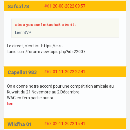
Safsaf78
#61
20-08-2022 09:57
abou youssef mkacha5 a écrit :
Lien SVP
Le direct, c'est ici : https://e-s-
tunis.com/forum/viewtopic.php?id=22007
Capello1983
#62
01-11-2022 22:41
On a donné notre accord pour une compétition amicale au
Kuwait du 21 Novembre au 2 Décembre.
WAC en fera partie aussi.
lien
Wlid'ha 01
#63
02-11-2022 15:41