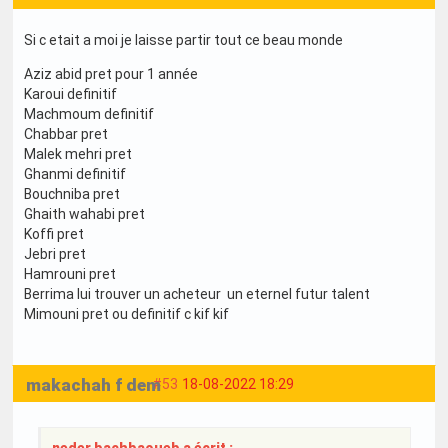
Si c etait a moi je laisse partir tout ce beau monde
Aziz abid pret pour 1 année
Karoui definitif
Machmoum definitif
Chabbar pret
Malek mehri pret
Ghanmi definitif
Bouchniba pret
Ghaith wahabi pret
Koffi pret
Jebri pret
Hamrouni pret
Berrima lui trouver un acheteur un eternel futur talent
Mimouni pret ou definitif c kif kif
makachah f dem
#53
18-08-2022 18:29