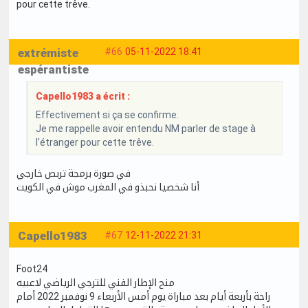
pour cette trêve.
extrémiste
#66
05-11-2022 18:41
espérantiste
Capello1983 a écrit :
Effectivement si ça se confirme.
Je me rappelle avoir entendu NM parler de stage à
l'étranger pour cette trêve.
في صورة برمجة تربص خارجي
أنا شخصيا نحبذو في المغرب موش في الكويت
Capello1983
#67
12-11-2022 21:31
Foot24
منح الإطار الفني للترجي الرياضي لاعبيه
راحة بأربعة أيام بعد مباراة يوم أمس الأربعاء 9 نوفمبر 2022 أمام