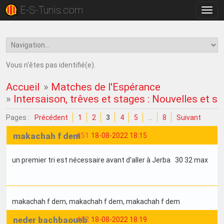
E-S-Tunis.com
Bascu
la
navig
Vous n'êtes pas identifié(e).
Accueil
»
Matches de l'Espérance
»
Intersaison, trêves et stages : Nouvelles et su
Pages :
Précédent
1
2
3
4
5
…
8
Suivant
makachah f dem
#51
18-08-2022 18:15
un premier tri est nécessaire avant d'aller à Jerba 30 32 max
makachah f dem
, makachah f dem
, makachah f dem
neder bachbaoueb
#52
18-08-2022 18:19