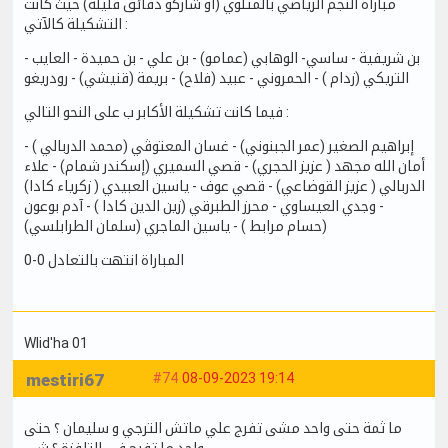
مباراة النجم الرياضي بالمتلوي (أو شاركو دقائق قليلة) حيث كانت
التشكيلة كالآتي :
بن شريفية - ساسي- الوهابي (عمامو) - بن علي - بن حميدة - العايب -
التريكي (زدام ) - الحمروني - عبيد (فلاح) - بريمة (قنيشي) - رودريغو
فيما كانت تشكيلة الأكابر ب على النحو التالي :
إبراهيم الصغير (عمر الجبنوني) - غسان المعتوڨي (محمد الدربالي ) -
أمان الله مجهد ( عزيز الحجري) - قصي السميري (إسكندر شمام) - علاء
الدربالي ( عزيز القوضاعي) - قصي عوف - ياسين العبيدي ( زكرياء كادا)
- وجدي العيساوي - محرز الطبرقي (زين الدين كادا ) - آدم بوعون
(حسام مرابط ) - ياسين الماجري (سلمان الطرابلسي)
المباراة انتهت بالتعادل 0-0
Wlid'ha 01
mestiri67
#74
08-09-2023 19:14
ما ثمة حتى واحد مشى تفرج علي ماتش الترجي و سليمان ؟ حتى
واحد ما تفرج في التلفزة ؟ شي …