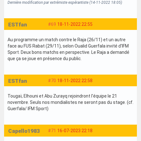
Dernière modification par extrémiste espérantiste (14-11-2022 18:05)
ESTfan
#69
18-11-2022 22:55
Au programme un match contre le Raja (26/11) et un autre
face au FUS Rabat (29/11), selon Oualid Guerfala invité d'IFM
Sport. Deux bons matchs en perspective. Le Raja a demandé
que ça se joue en présence du public.
ESTfan
#70
18-11-2022 22:58
Tougaï, Elhouni et Abu Zurayq rejoindront l'équipe le 21
novembre. Seuls nos mondialistes ne seront pas du stage. (cf.
Guerfala/ IFM Sport)
Capello1983
#71
16-07-2023 22:18