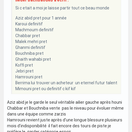
neder bachbaoueb a écrit :
Si c etait a moi je laisse partir tout ce beau monde
Aziz abid pret pour 1 année
Karoui definitif
Machmoum definitif
Chabbar pret
Malek mehri pret
Ghanmi definitif
Bouchniba pret
Ghaith wahabi pret
Koffi pret
Jebri pret
Hamrouni pret
Berrima lui trouver un acheteur un eternel futur talent
Mimouni pret ou definitif c kif kif
Aziz abid je le garde le seul véritable ailier gauche après houni
Chabbar et Bouchniba vente pas le niveau pour évoluer même
dans une équipe comme zarzis
Hamrouni revient juste après d'une longue blessure plusieurs
mois d’indisponibilité il fait encore des tours de piste je
préfère le garder catégorie espoir