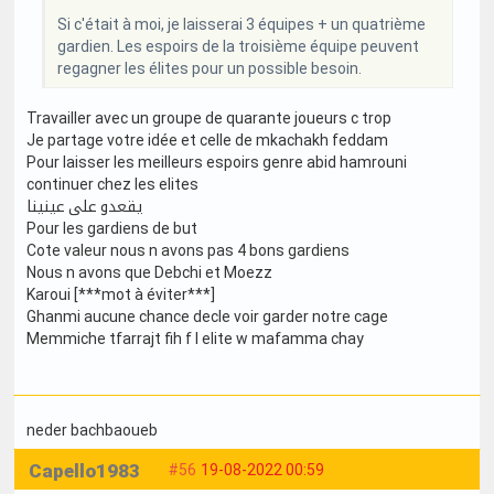
Si c'était à moi, je laisserai 3 équipes + un quatrième
gardien. Les espoirs de la troisième équipe peuvent
regagner les élites pour un possible besoin.
Travailler avec un groupe de quarante joueurs c trop
Je partage votre idée et celle de mkachakh feddam
Pour laisser les meilleurs espoirs genre abid hamrouni
continuer chez les elites
يقعدو على عينينا
Pour les gardiens de but
Cote valeur nous n avons pas 4 bons gardiens
Nous n avons que Debchi et Moezz
Karoui [***mot à éviter***]
Ghanmi aucune chance decle voir garder notre cage
Memmiche tfarrajt fih f l elite w mafamma chay
neder bachbaoueb
Capello1983
#56
19-08-2022 00:59