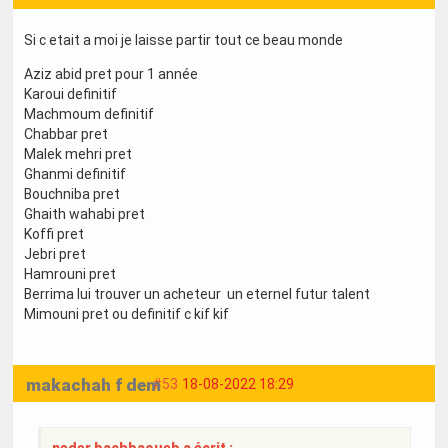
Si c etait a moi je laisse partir tout ce beau monde
Aziz abid pret pour 1 année
Karoui definitif
Machmoum definitif
Chabbar pret
Malek mehri pret
Ghanmi definitif
Bouchniba pret
Ghaith wahabi pret
Koffi pret
Jebri pret
Hamrouni pret
Berrima lui trouver un acheteur un eternel futur talent
Mimouni pret ou definitif c kif kif
makachah f dem
#53
18-08-2022 18:29