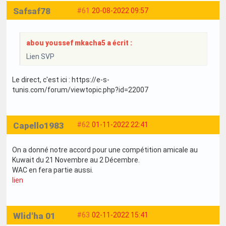
Safsaf78
#61
20-08-2022 09:57
abou youssef mkacha5 a écrit :
Lien SVP
Le direct, c'est ici : https://e-s-
tunis.com/forum/viewtopic.php?id=22007
Capello1983
#62
01-11-2022 22:41
On a donné notre accord pour une compétition amicale au
Kuwait du 21 Novembre au 2 Décembre.
WAC en fera partie aussi.
lien
Wlid'ha 01
#63
02-11-2022 15:41