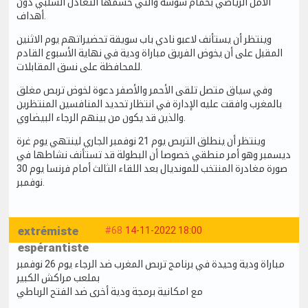
الأمل الرياضي بحمام سوسة والتي حسمها التعادل السلبي دون
أهداف.
وينتظر أن يستأنف لاعبو نادي باب سويقة تحضيراتهم يوم الاثنين
المقبل على أن يخوض الفريق مباراة ودية في نهاية الأسبوع القادم
للمحافظة على نسق المقابلات.
وفي سياق متصل تلقى الأحمر والأصفر دعوة لخوض تربص مغلق
بالمغرب وافقت عليه الإدارة في انتظار تحديد المنافسين المنتظرين
والذين قد يكون من بينهم الرجاء البيضاوي.
وينتظر أن ينطلق التربص يوم 21 نوفمبر الجاري لينتهي يوم غرة
ديسمبر وهو أمر منطقي خصوصا أن البطولة قد تستأنف نشاطها في
صورة مغادرة المنتخب للمونديال بعد اللقاء الثالث أمام فرنسا يوم 30
نوفمبر.
extrémiste
#68
14-11-2022 18:00
espérantiste
مباراة ودية وحيدة في برنامج تربص المغرب ضد الرجاء يوم 26 نوفمبر
بملعب مراكش الكبير
مع امكانية برمجة ودية أخرى ضد الفتح الرباطي