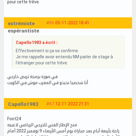
pour cette trêve.
extrémiste
#66
05-11-2022 18:41
espérantiste
Capello1983 a écrit :
Effectivement si ça se confirme.
Je me rappelle avoir entendu NM parler de stage à
l'étranger pour cette trêve.
في صورة برمجة تربص خارجي
أنا شخصيا نحبذو في المغرب موش في الكويت
Capello1983
#67
12-11-2022 21:31
Foot24
منح الإطار الفني للترجي الرياضي لاعبيه
راحة بأربعة أيام بعد مباراة يوم أمس الأربعاء 9 نوفمبر 2022 أمام