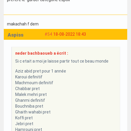
makachah f dem
Aspiss
#54
18-08-2022 18:43
neder bachbaoueb a écrit :
Si c etait a moi je laisse partir tout ce beau monde
Aziz abid pret pour 1 année
Karoui definitif
Machmoum definitif
Chabbar pret
Malek mehri pret
Ghanmi definitif
Bouchniba pret
Ghaith wahabi pret
Koffi pret
Jebri pret
Hamrouni pret