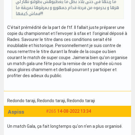
ما ريتها في حتى بلاد بطل ما يعطيوهش بطولتو نهار لي
هزها و يحرموه من فرحة قدام جمهورو و يمرڤوها تمريڤة ما
فماش كيفها!!!
C'était prémédité de la part de ftf. Il fallait juste préparer une
copie du championnat et l'envoyer à sfax et l'original déposé à
Rades. Savourer le titre dans ces conditions serait été
inoubliable et historique. Personnellement je suis contre de
nous remettre le titre durant la finale de la coupe ou bien
courant le match de super coupe. Jaimerai bien qu'on organise
un match gala une fête pour la remise de ce trophée où nos
deux gloires chammem et derbali pourront y participer et
profiter des adieux du public.
Redondo taraji
, Redondo taraji
, Redondo taraji
Aspiss
#265
14-08-2022 13:34
Un match Gala, ça fait longtemps qu'on n'en a plus organisé.