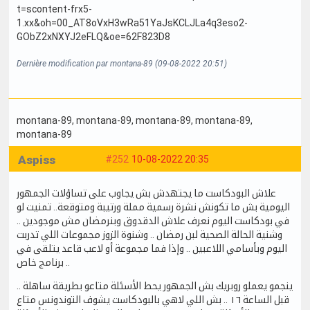
Dernière modification par montana-89 (09-08-2022 20:51)
montana-89
, montana-89
, montana-89
, montana-89
,
montana-89
Aspiss
#252
10-08-2022 20:35
علاش البودكاست ما يجتهدش بش يجاوب على تساؤلات الجمهور
اليومية بش ما تكونش نشرة رسمية مملة ورتيبة ومتوقعة.. تمنيت لو
في بودكاست اليوم نعرف علاش الدقدوق وبنرمضان مش موجودين ..
وشنية الحالة الصحية لبن رمضان .. وشنوة الزوز مجموعات اللي تدربت
اليوم وبأسامي اللاعبين .. وإذا فما مجموعة أو لاعب قاعد يتلقى في
برنامج خاص ..
ينجمو يعملو روبريك بش الجمهور يحط الأسئلة متاعو بطريقة ساهلة ..
قبل الساعة ١٦ .. بش اللي لاهي بالبودكاست يشوف التوندونس متاع