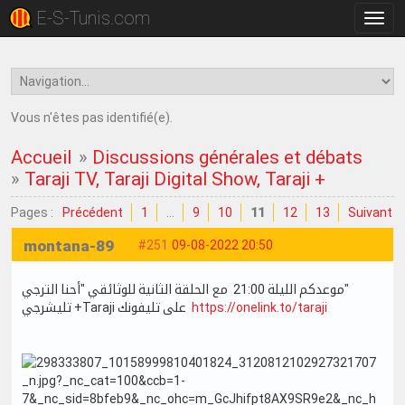
E-S-Tunis.com
Bascu
la
navig
Vous n'êtes pas identifié(e).
Accueil
»
Discussions générales et débats
»
Taraji TV, Taraji Digital Show, Taraji +
Pages :
Précédent
1
…
9
10
11
12
13
Suivant
montana-89
#251
09-08-2022 20:50
موعدكم الليلة 21:00 مع الحلقة الثانية للوثائقي "أحنا الترجي"
تليشرجي +Taraji على تليفونك
https://onelink.to/taraji