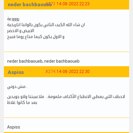
neder bachbaoueb
#273
14-08-2022 22:23
روووعة
ان شاء الله الكيت الثاني يكون بالواننا اتاريخية
الابيض و الاخضر
و الاول يكون كيما متاع روما قبيح
neder bachbaoueb
, neder bachbaoueb
Aspiss
#274
14-08-2022 22:30
مش دوني..
لاحظت اللي يعطي الانطباع الأكتاف ملمومة.. ملاعبيتنا ولاو جويدين
بعد ما كانوا غلاظ
Aspiss