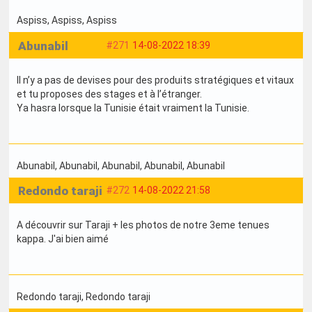
Aspiss
, Aspiss
, Aspiss
Abunabil
#271
14-08-2022 18:39
Il n’y a pas de devises pour des produits stratégiques et vitaux
et tu proposes des stages et à l’étranger.
Ya hasra lorsque la Tunisie était vraiment la Tunisie.
Abunabil
, Abunabil
, Abunabil
, Abunabil
, Abunabil
Redondo taraji
#272
14-08-2022 21:58
A découvrir sur Taraji + les photos de notre 3eme tenues
kappa. J'ai bien aimé
Redondo taraji
, Redondo taraji