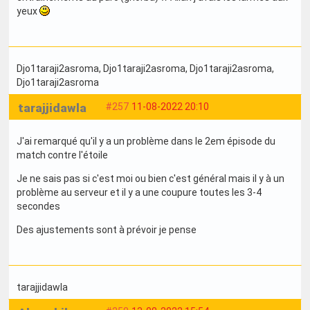
yeux
Djo1taraji2asroma
, Djo1taraji2asroma
, Djo1taraji2asroma
,
Djo1taraji2asroma
tarajjidawla
#257
11-08-2022 20:10
J'ai remarqué qu'il y a un problème dans le 2em épisode du
match contre l'étoile
Je ne sais pas si c'est moi ou bien c'est général mais il y à un
problème au serveur et il y a une coupure toutes les 3-4
secondes
Des ajustements sont à prévoir je pense
tarajjidawla