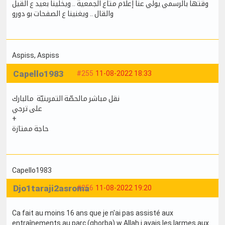
وقتها بالرسمي يولي عنا إعلام متاع الجمعية .. ويخلينا بعيد ع القيل
والقال .. ويغنينا ع الصفحات بو دورو
Aspiss
, Aspiss
Capello1983
#255
11-08-2022 18:33
نقل مباشر مالحصّة التمرينيّة مالبارك
على ترجي
+
حاجة ممتازة
Capello1983
Djo1taraji2asroma
#256
11-08-2022 19:20
Ca fait au moins 16 ans que je n'ai pas assisté aux
entraînements au parc (ghorba) w Allah j avais les larmes aux