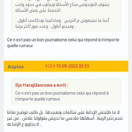
يشوف التوندونس متاع الأسئلة ويجاوب في حدود واجب
التحفظ على بعض الأسئلة ..
أحنا ما نشبعوش م الترجي .. وماذابينا بودكاست أطول ..
وفيديو أطول .. وعدد صور أكثر برشا ..
Ce n est pas un bon journalisme celui qui répond à n'importe
quelle rumeur.
Aspiss
#254
10-08-2022 20:53
Djo1taraji2asroma a écrit :
Ce n est pas un bon journalisme celui qui répond à
n'importe quelle rumeur.
لا ما طلبتش الإجابة على شائعات وتفنيدها.. بل طلبت توضيح نقاط
تنجم تثير الريبة.. أسهلها ملاعبي ما تدربش يقولولنا علاش .. من غير
لا يجاوبو ع الإشاعة ..