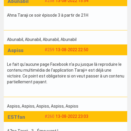
Abunabil
#258
13-08-2022 15:54
Ahna Taraji ce soir épisode 3 à partir de 21H
Abunabil
, Abunabil
, Abunabil
, Abunabil
Aspiss
#259
13-08-2022 22:50
Le fait qu'aucune page Facebook n'a pu jusque là reproduire le
contenu multimédia de l'application Taraji+ est déjà une
victoire. Ce point est obligatoire si on veut passer à un contenu
partiellement payant.
Aspiss
, Aspiss
, Aspiss
, Aspiss
, Aspiss
ESTfan
#260
13-08-2022 23:03
A7na Taraji - 3... Émouvant !