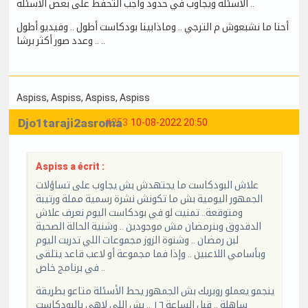
الأسئلة ويجاوب في حدود واجب التحفظ على بعض الأسئلة ..
أحنا ما نشبعوش م الترجي .. وماذابينا بودكاست أطول .. وفيديو أطول
.. وعدد صور أكثر برشا ..
Aspiss
, Aspiss
, Aspiss
, Aspiss
Djo1taraji2asroma
#253
10-08-2022 20:50
Aspiss a écrit :
علاش البودكاست ما يجتهدش بش يجاوب على تساؤلات
الجمهور اليومية بش ما تكونش نشرة رسمية مملة ورتيبة
ومتوقعة.. تمنيت لو في بودكاست اليوم نعرف علاش
الدقدوق وبنرمضان مش موجودين .. وشنية الحالة الصحية
لبن رمضان .. وشنوة الزوز مجموعات اللي تدربت اليوم
وبأسامي اللاعبين .. وإذا فما مجموعة أو لاعب قاعد يتلقى
في برنامج خاص ..
ينجمو يعملو روبريك بش الجمهور يحط الأسئلة متاعو بطريقة
ساهلة .. قبل الساعة ١٦ .. بش اللي لاهي بالبودكاست