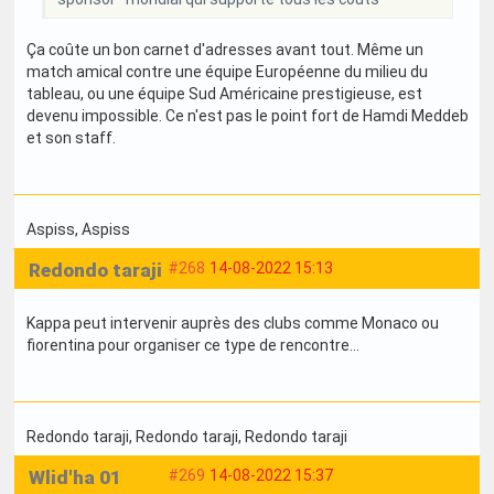
Ça coûte un bon carnet d'adresses avant tout. Même un
match amical contre une équipe Européenne du milieu du
tableau, ou une équipe Sud Américaine prestigieuse, est
devenu impossible. Ce n'est pas le point fort de Hamdi Meddeb
et son staff.
Aspiss
, Aspiss
Redondo taraji
#268
14-08-2022 15:13
Kappa peut intervenir auprès des clubs comme Monaco ou
fiorentina pour organiser ce type de rencontre...
Redondo taraji
, Redondo taraji
, Redondo taraji
Wlid'ha 01
#269
14-08-2022 15:37