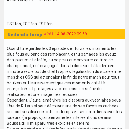
ESTfan
, ESTfan
, ESTfan
Redondo taraji
#261
14-08-2022 09:59
Quand tu regardes les 3 épisodes et tu vis les moments les
plus fous au banc des remplaçant, et tu partages les aveux
des joueurs et staffs, tu ne peux que savourer ce titre de
championnat, qu'on a gagné dans la douleur et à la dernière
minute avec le but de chetty après l'égalisation du score entre
mestir et CSS qui attendaient la fin de notre match pour tout
boulverser. Heureusement que ces moments ont été
enregistrés et partagés avec une mise en scène du
réalisateur et une image très réussies.
Cependant, J'aurai aimé vivre les discours aux vestiaires sous
l'ère de RJ aussi pour découvrir une de ses facettes cachées
surtout ses discours inter mitemps et ses entretiens avec les
joueurs. ( à propos j'ai bien aimé les interventions de anis
Boussaidi, il m'a paru très explicite et serein)
D'un autre côté y a-t-il des infos sur la date de remise de notre