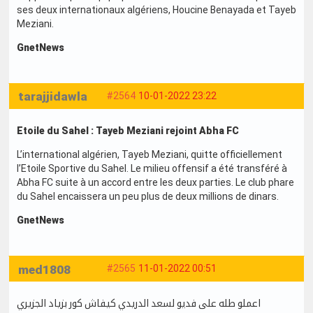
ses deux internationaux algériens, Houcine Benayada et Tayeb
Meziani.
GnetNews
tarajjidawla
#2564
10-01-2022 23:22
Etoile du Sahel : Tayeb Meziani rejoint Abha FC
L’international algérien, Tayeb Meziani, quitte officiellement
l’Etoile Sportive du Sahel. Le milieu offensif a été transféré à
Abha FC suite à un accord entre les deux parties. Le club phare
du Sahel encaissera un peu plus de deux millions de dinars.
GnetNews
med1808
#2565
11-01-2022 00:51
اعملو طله على فديو لسعد الدريدي كيفاش كور بزياد الجزيري