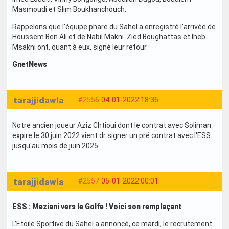
Masmoudi et Slim Boukhanchouch.
Rappelons que l’équipe phare du Sahel a enregistré l’arrivée de
Houssem Ben Ali et de Nabil Makni. Zied Boughattas et Iheb
Msakni ont, quant à eux, signé leur retour.
GnetNews
tarajjidawla
#2556
04-01-2022 18:36
Notre ancien joueur Aziz Chtioui dont le contrat avec Soliman
expire le 30 juin 2022 vient dr signer un pré contrat avec l'ESS
jusqu'au mois de juin 2025.
tarajjidawla
#2557
05-01-2022 00:01
ESS : Meziani vers le Golfe ! Voici son remplaçant
L’Etoile Sportive du Sahel a annoncé, ce mardi, le recrutement