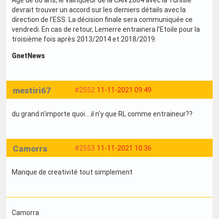
Agé de 80 ans, le vainqueur de la CAN 2004 avec la Tunisie
devrait trouver un accord sur les derniers détails avec la
direction de l’ESS. La décision finale sera communiquée ce
vendredi. En cas de retour, Lemerre entrainera l’Etoile pour la
troisième fois après 2013/2014 et 2018/2019.
GnetNews
mestiri67
#2552
11-11-2021 09:49
du grand n'importe quoi....il n'y que RL comme entraineur??
Camorra
#2553
11-11-2021 10:36
Manque de creativité tout simplement
Camorra