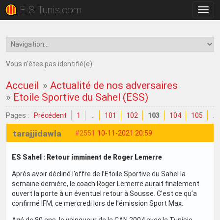
E-S-Tunis.com
Bascu
la
navig
Vous n'êtes pas identifié(e).
Accueil
»
Actualité de nos adversaires
»
Etoile Sportive du Sahel (ESS)
Pages :
Précédent
1
…
101
102
103
104
105
…
tarajjidawla
#2551
10-11-2021 20:59
ES Sahel : Retour imminent de Roger Lemerre
Après avoir décliné l’offre de l’Etoile Sportive du Sahel la
semaine dernière, le coach Roger Lemerre aurait finalement
ouvert la porte à un éventuel retour à Sousse. C’est ce qu’a
confirmé IFM, ce mercredi lors de l’émission Sport Max.