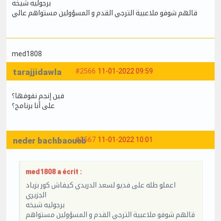
برجوليه شيخه
قالهم شوفو ملاعبية الترجي القدم و المسؤولين مستواهم عالي
med1808
tarajjidawla
#2566
11-01-2022 09:59
فين إنجم نفوفها؟
على أنا برنامج؟
neder bachbaoueb
#2567
11-01-2022 10:01
med1808 a écrit :
اعملو طله على فديو لسعد الدريدي كيفاش كور بزياد
الجزيري
برجوليه شيخه
قالهم شوفو ملاعبية الترجي القدم و المسؤولين مستواهم