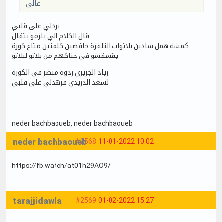
عالي
بردلي على قلبي
قال الكلام الي يلزمو يتقال
كمشة همل شادين بلاتوات التلفزة حافضين كلمتين متاع كورة
يقشقشو في حناكهم من بلاتو لبلاتو
زياد الجزيري ردوه منضر في الكورة
لسعد الدريدي فرهدلي على قلبي
neder bachbaoueb
, neder bachbaoueb
neder bachbaoueb
#2568
11-01-2022 10:02
https://fb.watch/at01h29AO9/
tarajjidawla
#2569
01-02-2022 15:27