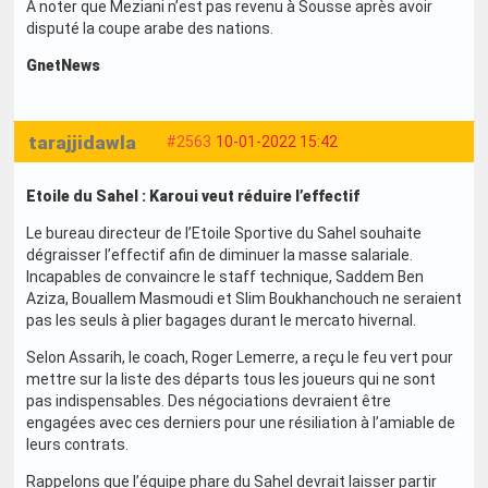
A noter que Meziani n’est pas revenu à Sousse après avoir
disputé la coupe arabe des nations.
GnetNews
tarajjidawla
#2563
10-01-2022 15:42
Etoile du Sahel : Karoui veut réduire l’effectif
Le bureau directeur de l’Etoile Sportive du Sahel souhaite
dégraisser l’effectif afin de diminuer la masse salariale.
Incapables de convaincre le staff technique, Saddem Ben
Aziza, Bouallem Masmoudi et Slim Boukhanchouch ne seraient
pas les seuls à plier bagages durant le mercato hivernal.
Selon Assarih, le coach, Roger Lemerre, a reçu le feu vert pour
mettre sur la liste des départs tous les joueurs qui ne sont
pas indispensables. Des négociations devraient être
engagées avec ces derniers pour une résiliation à l’amiable de
leurs contrats.
Rappelons que l’équipe phare du Sahel devrait laisser partir