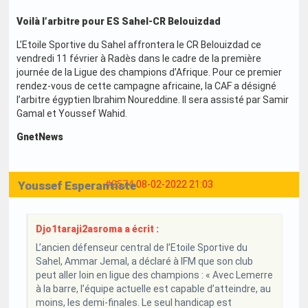
Voilà l’arbitre pour ES Sahel-CR Belouizdad
L’Etoile Sportive du Sahel affrontera le CR Belouizdad ce
vendredi 11 février à Radès dans le cadre de la première
journée de la Ligue des champions d’Afrique. Pour ce premier
rendez-vous de cette campagne africaine, la CAF a désigné
l’arbitre égyptien Ibrahim Noureddine. Il sera assisté par Samir
Gamal et Youssef Wahid.
GnetNews
Youssef Esperantiste
#2574
08-02-2022 21:03
Djo1taraji2asroma a écrit :
L’ancien défenseur central de l’Etoile Sportive du
Sahel, Ammar Jemal, a déclaré à IFM que son club
peut aller loin en ligue des champions : « Avec Lemerre
à la barre, l’équipe actuelle est capable d’atteindre, au
moins, les demi-finales. Le seul handicap est