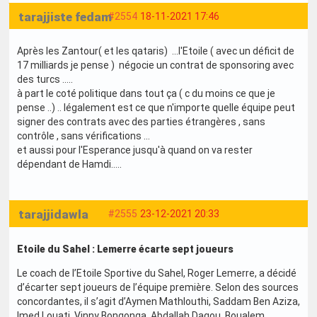
tarajjiste fedam
#2554
18-11-2021 17:46
Après les Zantour( et les qataris) ...l'Etoile ( avec un déficit de
17 milliards je pense ) négocie un contrat de sponsoring avec
des turcs .....
à part le coté politique dans tout ça ( c du moins ce que je
pense ..) .. légalement est ce que n'importe quelle équipe peut
signer des contrats avec des parties étrangères , sans
contrôle , sans vérifications ...
et aussi pour l'Esperance jusqu'à quand on va rester
dépendant de Hamdi.....
tarajjidawla
#2555
23-12-2021 20:33
Etoile du Sahel : Lemerre écarte sept joueurs
Le coach de l’Etoile Sportive du Sahel, Roger Lemerre, a décidé
d’écarter sept joueurs de l’équipe première. Selon des sources
concordantes, il s’agit d’Aymen Mathlouthi, Saddam Ben Aziza,
Imed Louati, Vinny Bongonga, Abdallah Dagou, Boualem