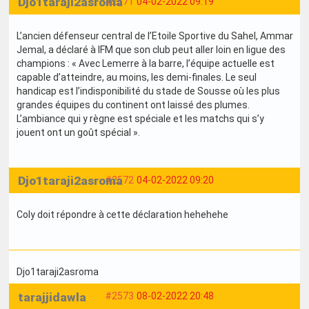
Djo1taraji2asroma
#2571
04-02-2022 09:19
L’ancien défenseur central de l’Etoile Sportive du Sahel, Ammar
Jemal, a déclaré à IFM que son club peut aller loin en ligue des
champions : « Avec Lemerre à la barre, l’équipe actuelle est
capable d’atteindre, au moins, les demi-finales. Le seul
handicap est l’indisponibilité du stade de Sousse où les plus
grandes équipes du continent ont laissé des plumes.
L’ambiance qui y règne est spéciale et les matchs qui s’y
jouent ont un goût spécial ».
Djo1taraji2asroma
#2572
04-02-2022 09:20
Coly doit répondre à cette déclaration hehehehe
Djo1taraji2asroma
tarajjidawla
#2573
08-02-2022 20:48