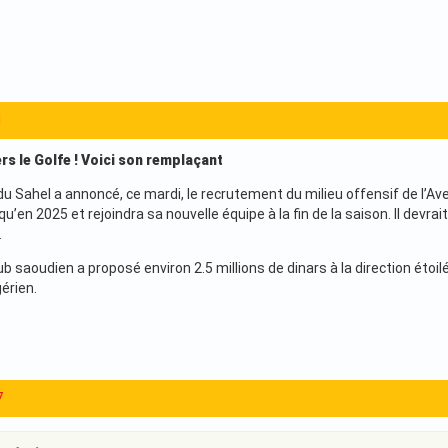
1
rs le Golfe ! Voici son remplaçant
 du Sahel a annoncé, ce mardi, le recrutement du milieu offensif de l’Ave
u’en 2025 et rejoindra sa nouvelle équipe à la fin de la saison. Il devr
.
lub saoudien a proposé environ 2.5 millions de dinars à la direction étoi
gérien.
7