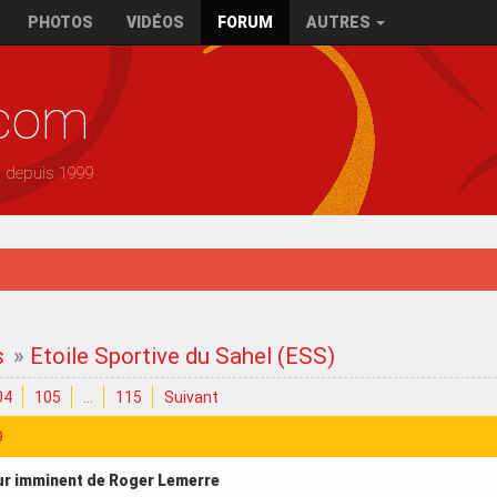
PHOTOS
VIDÉOS
FORUM
AUTRES
.com
— depuis 1999
s
»
Etoile Sportive du Sahel (ESS)
04
105
…
115
Suivant
9
ur imminent de Roger Lemerre