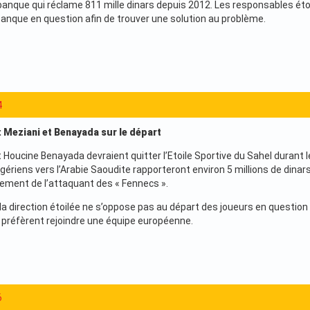
 banque qui réclame 811 mille dinars depuis 2012. Les responsables ét
 banque en question afin de trouver une solution au problème.
4
: Meziani et Benayada sur le départ
 Houcine Benayada devraient quitter l’Etoile Sportive du Sahel durant 
gériens vers l’Arabie Saoudite rapporteront environ 5 millions de dinar
utement de l’attaquant des « Fennecs ».
 la direction étoilée ne s’oppose pas au départ des joueurs en questio
ls préfèrent rejoindre une équipe européenne.
6