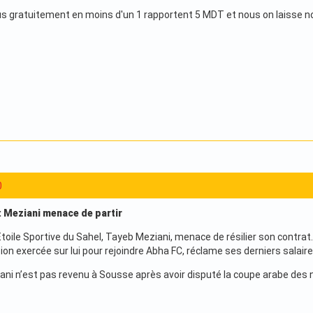
s gratuitement en moins d'un 1 rapportent 5 MDT et nous on laisse nos
0
: Meziani menace de partir
Etoile Sportive du Sahel, Tayeb Meziani, menace de résilier son contrat. 
ion exercée sur lui pour rejoindre Abha FC, réclame ses derniers salair
ani n’est pas revenu à Sousse après avoir disputé la coupe arabe des 