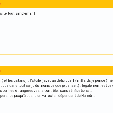
6
ivité tout simplement
6
 et les qataris) ...l'Etoile ( avec un déficit de 17 milliards je pense ) 
litique dans tout ça ( c du moins ce que je pense ..) .. légalement est c
 parties étrangères , sans contrôle , sans vérifications ...
Esperance jusqu'à quand on va rester dépendant de Hamdi.....