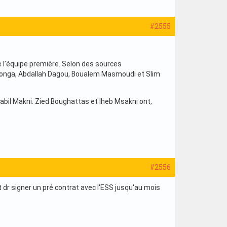
#2555
e l’équipe première. Selon des sources
ngonga, Abdallah Dagou, Boualem Masmoudi et Slim
abil Makni. Zied Boughattas et Iheb Msakni ont,
#2556
t dr signer un pré contrat avec l'ESS jusqu'au mois