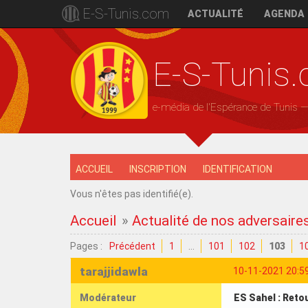
E-S-Tunis.com
ACTUALITÉ
AGENDA
E-S-Tunis
e-média de l'Espérance de Tunis 
ACCUEIL
INSCRIPTION
IDENTIFICATION
Vous n'êtes pas identifié(e).
Accueil
»
Actualité de nos adversaire
Pages :
Précédent
1
…
101
102
103
1
tarajjidawla
10-11-2021 20:5
Modérateur
ES Sahel : Reto