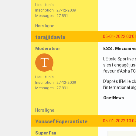
Lieu : tunis
Inscription : 27-12-2009
Messages : 27 891
Hors ligne
tarajjidawla
05-01-2022 00:0
Modérateur
ESS : Meziani ve
L’Etoile Sportive
s’est engagé jusq
faveur d’Abha FC
Lieu : tunis
D’après IFM, le c
Inscription : 27-12-2009
l’international al
Messages : 27 891
GnetNews
Hors ligne
Youssef Esperantiste
05-01-2022 10:0
Super Fan