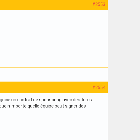
#2553
#2554
négocie un contrat de sponsoring avec des turcs .....
e que n'importe quelle équipe peut signer des