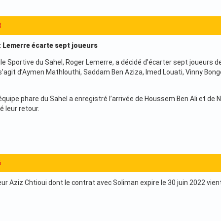
3
 : Lemerre écarte sept joueurs
ile Sportive du Sahel, Roger Lemerre, a décidé d’écarter sept joueurs d
 s’agit d’Aymen Mathlouthi, Saddam Ben Aziza, Imed Louati, Vinny Bo
équipe phare du Sahel a enregistré l’arrivée de Houssem Ben Ali et de N
é leur retour.
6
ur Aziz Chtioui dont le contrat avec Soliman expire le 30 juin 2022 vien