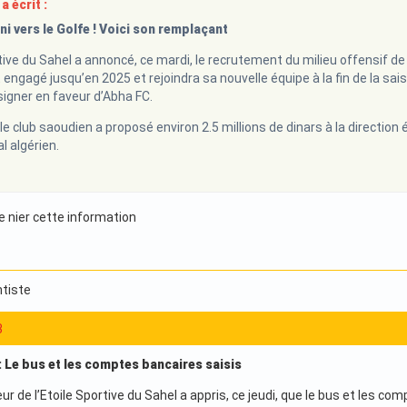
a écrit :
i vers le Golfe ! Voici son remplaçant
tive du Sahel a annoncé, ce mardi, le recrutement du milieu offensif de 
 engagé jusqu’en 2025 et rejoindra sa nouvelle équipe à la fin de la sai
signer en faveur d’Abha FC.
le club saoudien a proposé environ 2.5 millions de dinars à la direction
al algérien.
e nier cette information
tiste
3
: Le bus et les comptes bancaires saisis
ur de l’Etoile Sportive du Sahel a appris, ce jeudi, que le bus et les co