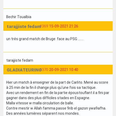
Bechir Toualbia
tarajjiste fedam
#369
15-09-2021 21:26
un trés grand match de Bruge face au PSG .......
tarajjiste fedam
GLADIATEURINO
#370
20-09-2021 10:40
Hier un match à enseigner de la part de Carlito. Mené au score
à 25 min de la fin il change plus qu'une fois sa tactique.
Avec un rendement en fin de la partie époustouflant il a fini par
gagner dans des plus difficiles stades en Espagne.
Malla vitesse w malla circulation de balle.
Contre mestir w Allah famma passe 9rib el gazon ywa9afha.
Des années lumières séparent nos mondes.