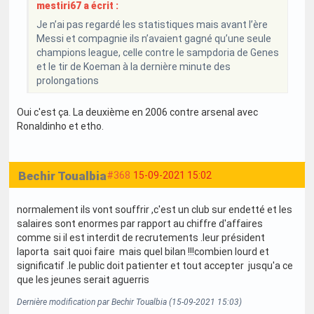
mestiri67 a écrit :
Je n’ai pas regardé les statistiques mais avant l’ère
Messi et compagnie ils n’avaient gagné qu’une seule
champions league, celle contre le sampdoria de Genes
et le tir de Koeman à la dernière minute des
prolongations
Oui c'est ça. La deuxième en 2006 contre arsenal avec
Ronaldinho et etho.
Bechir Toualbia
#368
15-09-2021 15:02
normalement ils vont souffrir ,c'est un club sur endetté et les
salaires sont enormes par rapport au chiffre d'affaires
comme si il est interdit de recrutements .leur président
laporta sait quoi faire mais quel bilan !!!combien lourd et
significatif .le public doit patienter et tout accepter jusqu'a ce
que les jeunes serait aguerris
Dernière modification par Bechir Toualbia (15-09-2021 15:03)