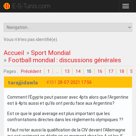
E-S-Tunis.com
Bascu
la
navig
Vous n'êtes pas identifié(e).
Accueil
»
Sport Mondial
»
Football mondial : discussions générales
Pages :
Précédent
1
…
13
14
15
16
17
18
Su
tarajjidawla
#351
28-07-2021 17:56
Comment l'Égypte peut passer avec 4pts alors que l'Argentine
est à 4pts aussi et qu'ils ont perdu face aux Argentins?
Est ce que le goal average est plus important que les
confrontations directes dans les règlements olympiques ??
Il faut noter aussi la qualification de la CIV devant l'Allemagne