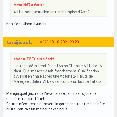
mestiri67 a écrit :
Al Hilal sont actuellement le champion d'Asie?
Non c'est Ulsan Hyundai.
tarajjidawla
#375
19-10-2021 23:28
abdou-ESTunis a écrit :
J'ai regardé la demi-finale l'Asian CL entre Al Hilal et Al
Nasr. Quel match c'etait franchement. Qualification
d'Al Hilal en finale après une victoire 2-1. Buts de
Marega et Salem Al Dawsari contre un but de Talisca.
Marega quel gâchis de l'avoir laissé partir sans jouer le
moindre match officiel.
Ce truc m'est resté à travers la gorge depuis et je suis sûre
qu'il aurait fait un malheur avec nous.