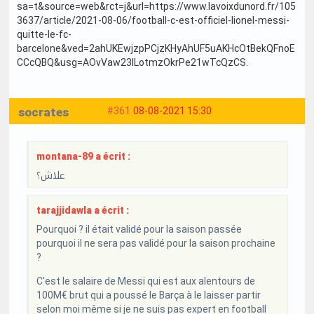
sa=t&source=web&rct=j&url=https://www.lavoixdunord.fr/105
3637/article/2021-08-06/football-c-est-officiel-lionel-messi-
quitte-le-fc-
barcelone&ved=2ahUKEwjzpPCjzKHyAhUF5uAKHcOtBekQFnoE
CCcQBQ&usg=AOvVaw23ILotmzOkrPe21wTcQzCS.
socrates
#361
08-08-2021 15:30
montana-89 a écrit :
علاش؟
tarajjidawla a écrit :
Pourquoi ? il était validé pour la saison passée
pourquoi il ne sera pas validé pour la saison prochaine
?
C'est le salaire de Messi qui est aux alentours de
100M€ brut qui a poussé le Barça à le laisser partir
selon moi même si je ne suis pas expert en football