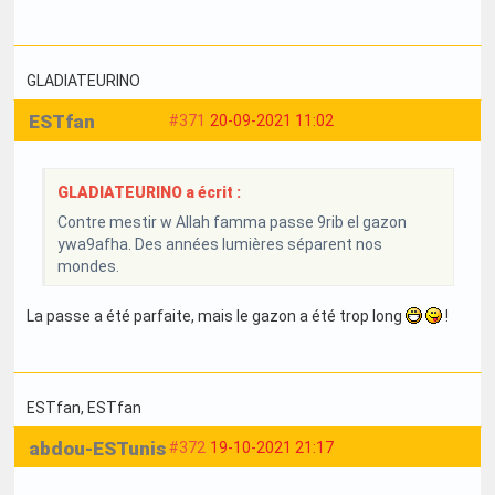
GLADIATEURINO
ESTfan
#371
20-09-2021 11:02
GLADIATEURINO a écrit :
Contre mestir w Allah famma passe 9rib el gazon
ywa9afha. Des années lumières séparent nos
mondes.
La passe a été parfaite, mais le gazon a été trop long
!
ESTfan
, ESTfan
abdou-ESTunis
#372
19-10-2021 21:17