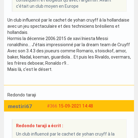
c’était un club moyen en Europe
Un club influencé par le cachet de yohan cruyff à la hollandaise
avec un jeu spectaculaire et des techniciens brésiliens et
hollandais.
Hormis la décennie 2006.2015 de xavi Iniesta Messi
ronaldhino... J'étais impressionné par la dream team de Cruyff
Avec son 3.4.3 des joueurs comme Romario, stoisckof, amor,
baker, Nadal, koeman, giuardiola... Et puis les Rivaldo, overmars,
les frères deboear, Ronaldo r9...
Mais là, c'est le désert.
Redondo taraji
mestiri67
#366
15-09-2021 14:48
Redondo taraji a écrit :
Un club influencé par le cachet de yohan cruyff à la