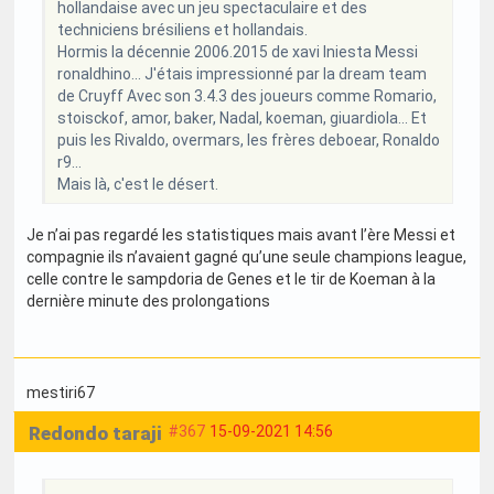
hollandaise avec un jeu spectaculaire et des
techniciens brésiliens et hollandais.
Hormis la décennie 2006.2015 de xavi Iniesta Messi
ronaldhino... J'étais impressionné par la dream team
de Cruyff Avec son 3.4.3 des joueurs comme Romario,
stoisckof, amor, baker, Nadal, koeman, giuardiola... Et
puis les Rivaldo, overmars, les frères deboear, Ronaldo
r9...
Mais là, c'est le désert.
Je n’ai pas regardé les statistiques mais avant l’ère Messi et
compagnie ils n’avaient gagné qu’une seule champions league,
celle contre le sampdoria de Genes et le tir de Koeman à la
dernière minute des prolongations
mestiri67
Redondo taraji
#367
15-09-2021 14:56