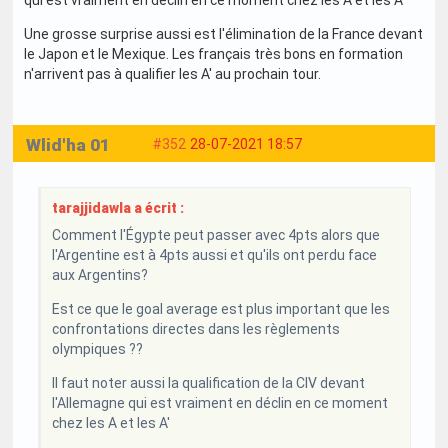
qui est vraiment en déclin en ce moment chez les A et les A'
Une grosse surprise aussi est l'élimination de la France devant
le Japon et le Mexique. Les français très bons en formation
n'arrivent pas à qualifier les A' au prochain tour.
Wlid'ha 01
#352
28-07-2021 18:57
tarajjidawla a écrit :
Comment l'Égypte peut passer avec 4pts alors que
l'Argentine est à 4pts aussi et qu'ils ont perdu face
aux Argentins?
Est ce que le goal average est plus important que les
confrontations directes dans les règlements
olympiques ??
Il faut noter aussi la qualification de la CIV devant
l'Allemagne qui est vraiment en déclin en ce moment
chez les A et les A'