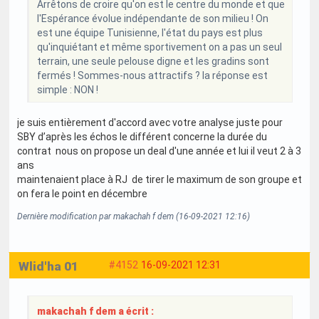
Arrêtons de croire qu'on est le centre du monde et que
l'Espérance évolue indépendante de son milieu ! On
est une équipe Tunisienne, l'état du pays est plus
qu'inquiétant et même sportivement on a pas un seul
terrain, une seule pelouse digne et les gradins sont
fermés ! Sommes-nous attractifs ? la réponse est
simple : NON !
je suis entièrement d'accord avec votre analyse juste pour
SBY d’après les échos le différent concerne la durée du
contrat nous on propose un deal d'une année et lui il veut 2 à 3
ans
maintenaient place à RJ de tirer le maximum de son groupe et
on fera le point en décembre
Dernière modification par makachah f dem (16-09-2021 12:16)
Wlid'ha 01
#4152
16-09-2021 12:31
makachah f dem a écrit :