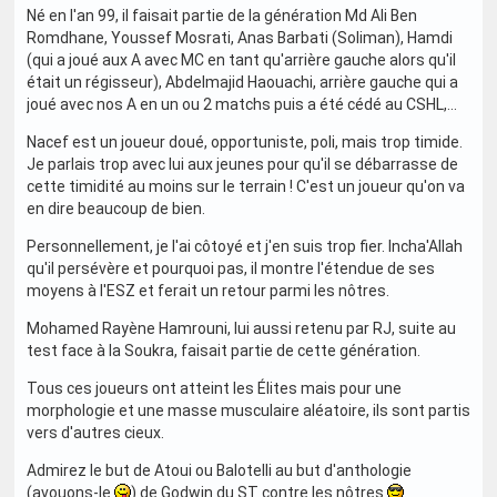
Né en l'an 99, il faisait partie de la génération Md Ali Ben
Romdhane, Youssef Mosrati, Anas Barbati (Soliman), Hamdi
(qui a joué aux A avec MC en tant qu'arrière gauche alors qu'il
était un régisseur), Abdelmajid Haouachi, arrière gauche qui a
joué avec nos A en un ou 2 matchs puis a été cédé au CSHL,...
Nacef est un joueur doué, opportuniste, poli, mais trop timide.
Je parlais trop avec lui aux jeunes pour qu'il se débarrasse de
cette timidité au moins sur le terrain ! C'est un joueur qu'on va
en dire beaucoup de bien.
Personnellement, je l'ai côtoyé et j'en suis trop fier. Incha'Allah
qu'il persévère et pourquoi pas, il montre l'étendue de ses
moyens à l'ESZ et ferait un retour parmi les nôtres.
Mohamed Rayène Hamrouni, lui aussi retenu par RJ, suite au
test face à la Soukra, faisait partie de cette génération.
Tous ces joueurs ont atteint les Élites mais pour une
morphologie et une masse musculaire aléatoire, ils sont partis
vers d'autres cieux.
Admirez le but de Atoui ou Balotelli au but d'anthologie
(avouons-le
) de Godwin du ST contre les nôtres
.