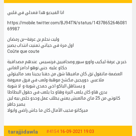
انا الفيديو هذا قعدلي في قلبي
https://mobile.twitter.com/BJ94TN/status/14378652646081
69987
وليت نحلم بن عرفة~بن رمضان
اول مرة في حياتي تمنيت انتداب يصير
Coûte que coute
خبر بن عرفة ليكيب واورو سبور وصحافيين فرنسيس عندهم مصداقية
حكاو عليه حني نوهو ادامز الغاني
العضمة ماتقول تق كان مافيها شق من حقنا يجينا بعد ماليتولي
ملاعبي دوريجين مكشخ موهبة ولعب في فرق معروفة
و يستاهل الباكو اخي حمدي شوية و لا شوية
بدري هاو كان يلعب البرة وهاو جا يلعب في حقول البطاطا
كانوتي من 25 ماي مالعبش يعني يطلب عمل وحدو خلص بيه لين
يصير جاهز
ميركاتو مخيب الآمال كان ما جاش راضي وايولا
tarajjidawla
#4154
16-09-2021 19:03