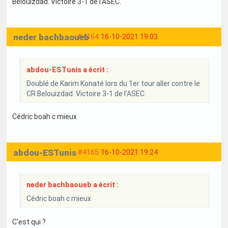
Belouizdad. Victoire 3-1 de l'ASEC.
neder bachbaoueb
#4164
16-10-2021 19:03
abdou-ESTunis a écrit :
Doublé de Karim Konaté lors du 1er tour aller contre le
CR Belouizdad. Victoire 3-1 de l'ASEC.
Cédric boah c mieux
abdou-ESTunis
#4165
16-10-2021 19:24
neder bachbaoueb a écrit :
Cédric boah c mieux
C'est qui ?