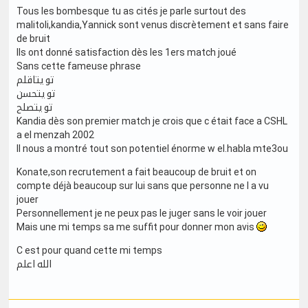
Tous les bombesque tu as cités je parle surtout des
malitoli,kandia,Yannick sont venus discrètement et sans faire
de bruit
Ils ont donné satisfaction dès les 1ers match joué
Sans cette fameuse phrase
تو يتاقلم
تو يتحسن
تو يتصلح
Kandia dès son premier match je crois que c était face a CSHL
a el menzah 2002
Il nous a montré tout son potentiel énorme w el.habla mte3ou
Konate,son recrutement a fait beaucoup de bruit et on
compte déjà beaucoup sur lui sans que personne ne l a vu
jouer
Personnellement je ne peux pas le juger sans le voir jouer
Mais une mi temps sa me suffit pour donner mon avis
C est pour quand cette mi temps
الله اعلم