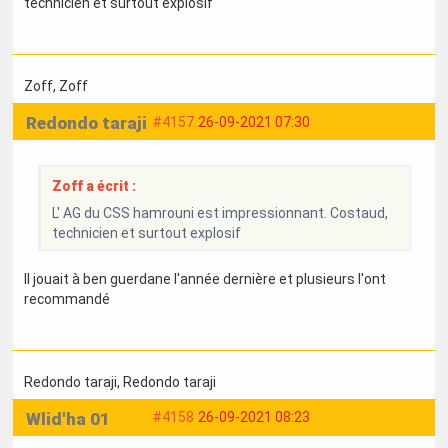
technicien et surtout explosif
Zoff
, Zoff
Redondo taraji
#4157
26-09-2021 07:30
Zoff a écrit :
L' AG du CSS hamrouni est impressionnant. Costaud,
technicien et surtout explosif
Il jouait à ben guerdane l'année dernière et plusieurs l'ont
recommandé
Redondo taraji
, Redondo taraji
Wlid'ha 01
#4158
26-09-2021 08:23