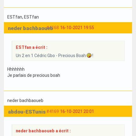
ESTfan
, ESTfan
neder bachbaoueb
#4168
16-10-2021 19:55
ESTfan a écrit :
Un 2 en 1 Cédric Gbo - Precious Boah
!
Hhhhhhh
Je parlais de precious boah
neder bachbaoueb
abdou-ESTunis
#4169
16-10-2021 20:01
neder bachbaoueb a écrit :