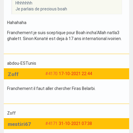
Hhhhhhh
Je parlais de precious boah
Hahahaha
Franchement je suis sceptique pour Boah incha'Allah natla3
ghalett. Sinon Konaté est deja à 17 ans international ivoirien.
abdou-ESTunis
Zoff
#4170
17-10-2021 22:44
Franchement il faut aller chercher Firas Belarbi.
Zoff
mestiri67
#4171
31-10-2021 07:38