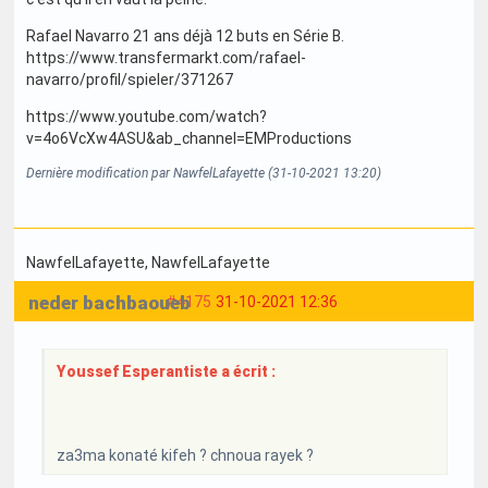
Rafael Navarro 21 ans déjà 12 buts en Série B.
https://www.transfermarkt.com/rafael-
navarro/profil/spieler/371267
https://www.youtube.com/watch?
v=4o6VcXw4ASU&ab_channel=EMProductions
Dernière modification par NawfelLafayette (31-10-2021 13:20)
NawfelLafayette
, NawfelLafayette
neder bachbaoueb
#4175
31-10-2021 12:36
Youssef Esperantiste a écrit :
za3ma konaté kifeh ? chnoua rayek ?