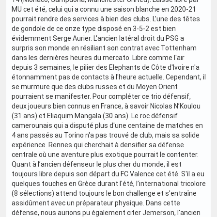
MU cet été, celui qui a connu une saison blanche en 2020-21
pourrait rendre des services à bien des clubs. L'une des têtes
de gondole de ce onze type disposé en 3-5-2 est bien
évidemment Serge Aurier. L'ancien latéral droit du PSG a
surpris son monde en résiliant son contrat avec Tottenham
dans les dernières heures du mercato. Libre comme l'air
depuis 3 semaines, le pilier des Elephants de Côte d'Ivoire n'a
étonnamment pas de contacts à l'heure actuelle. Cependant, il
se murmure que des clubs russes et du Moyen Orient
pourraient se manifester. Pour compléter ce trio défensif,
deux joueurs bien connus en France, à savoir Nicolas N’Koulou
(31 ans) et Eliaquim Mangala (30 ans). Le roc défensif
camerounais qui a disputé plus d'une centaine de matches en
4 ans passés au Torino n'a pas trouvé de club, mais sa solide
expérience. Rennes qui cherchait à densifier sa défense
centrale où une aventure plus exotique pourrait le contenter.
Quant à l’ancien défenseur le plus cher du monde, il est
toujours libre depuis son départ du FC Valence cet été. S'il a eu
quelques touches en Grèce durant l'été, l’international tricolore
(8 sélections) attend toujours le bon challenge et s'entraîne
assidûment avec un préparateur physique. Dans cette
défense, nous aurions pu également citer Jemerson, l'ancien