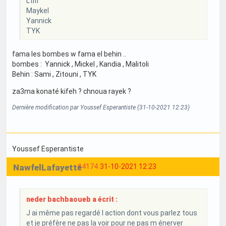
Ltifi
Maykel
Yannick
TYK
fama les bombes w fama el behin ..
bombes : Yannick , Mickel , Kandia , Malitoli
Behin : Sami , Zitouni , TYK
za3ma konaté kifeh ? chnoua rayek ?
Dernière modification par Youssef Esperantiste (31-10-2021 12:23)
Youssef Esperantiste
NawfelLafayette
#4174
31-10-2021 12:23
neder bachbaoueb a écrit :
J ai même pas regardé l action dont vous parlez tous
et je préfère ne pas la voir pour ne pas m énerver