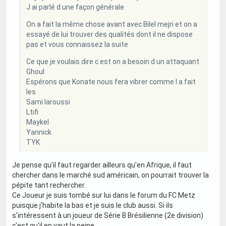
J ai parlé d une façon générale
On a fait la même chose avant avec Bilel mejri et on a
essayé de lui trouver des qualités dont il ne dispose
pas et vous connaissez la suite
Ce que je voulais dire c est on a besoin d un attaquant
Ghoul
Espérons que Konate nous fera vibrer comme l a fait
les
Sami laroussi
Ltifi
Maykel
Yannick
TYK
Je pense qu'il faut regarder ailleurs qu'en Afrique, il faut
chercher dans le marché sud américain, on pourrait trouver la
pépite tant rechercher.
Ce Joueur je suis tombé sur lui dans le forum du FC Metz
puisque j'habite la bas et je suis le club aussi. Si ils
s'intéressent à un joueur de Série B Brésilienne (2e division)
c'est qu'il en vaut la peine.