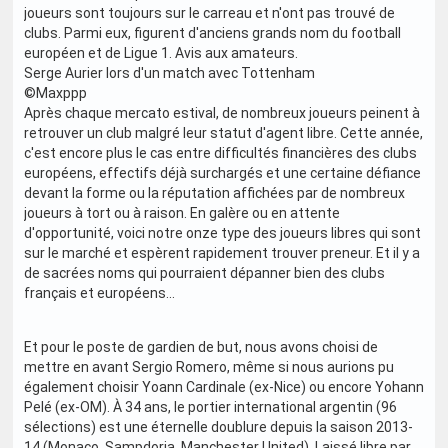
joueurs sont toujours sur le carreau et n'ont pas trouvé de
clubs. Parmi eux, figurent d'anciens grands nom du football
européen et de Ligue 1. Avis aux amateurs.
Serge Aurier lors d'un match avec Tottenham
©Maxppp
Après chaque mercato estival, de nombreux joueurs peinent à
retrouver un club malgré leur statut d'agent libre. Cette année,
c'est encore plus le cas entre difficultés financières des clubs
européens, effectifs déjà surchargés et une certaine défiance
devant la forme ou la réputation affichées par de nombreux
joueurs à tort ou à raison. En galère ou en attente
d'opportunité, voici notre onze type des joueurs libres qui sont
sur le marché et espèrent rapidement trouver preneur. Et il y a
de sacrées noms qui pourraient dépanner bien des clubs
français et européens...
Et pour le poste de gardien de but, nous avons choisi de
mettre en avant Sergio Romero, même si nous aurions pu
également choisir Yoann Cardinale (ex-Nice) ou encore Yohann
Pelé (ex-OM). À 34 ans, le portier international argentin (96
sélections) est une éternelle doublure depuis la saison 2013-
14 (Monaco, Sampdoria, Manchester United). Laissé libre par