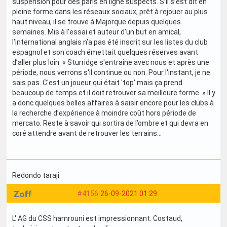
suspension pour des paris en ligne suspects. S’il s’est dit en
pleine forme dans les réseaux sociaux, prêt à rejouer au plus
haut niveau, il se trouve à Majorque depuis quelques
semaines. Mis à l’essai et auteur d’un but en amical,
l’international anglais n’a pas été inscrit sur les listes du club
espagnol et son coach émettait quelques réserves avant
d’aller plus loin. « Sturridge s'entraîne avec nous et après une
période, nous verrons s'il continue ou non. Pour l'instant, je ne
sais pas. C'est un joueur qui était 'top' mais ça prend
beaucoup de temps et il doit retrouver sa meilleure forme. » Il y
a donc quelques belles affaires à saisir encore pour les clubs à
la recherche d’expérience à moindre coût hors période de
mercato. Reste à savoir qui sortira de l’ombre et qui devra en
coré attendre avant de retrouver les terrains…
Redondo taraji
Zoff
#4156
26-09-2021 01:29
L' AG du CSS hamrouni est impressionnant. Costaud,