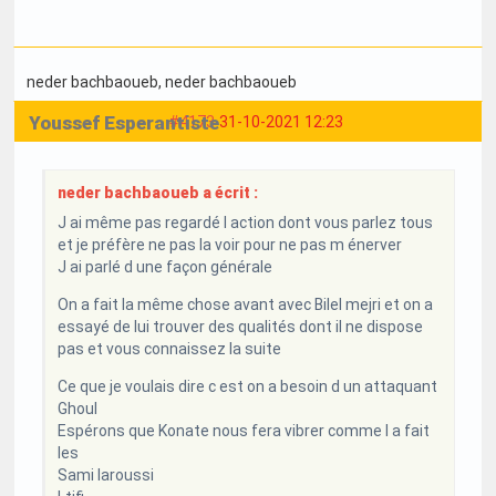
neder bachbaoueb
, neder bachbaoueb
Youssef Esperantiste
#4173
31-10-2021 12:23
neder bachbaoueb a écrit :
J ai même pas regardé l action dont vous parlez tous
et je préfère ne pas la voir pour ne pas m énerver
J ai parlé d une façon générale
On a fait la même chose avant avec Bilel mejri et on a
essayé de lui trouver des qualités dont il ne dispose
pas et vous connaissez la suite
Ce que je voulais dire c est on a besoin d un attaquant
Ghoul
Espérons que Konate nous fera vibrer comme l a fait
les
Sami laroussi