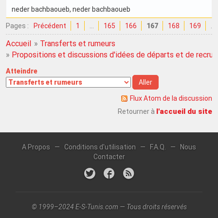
neder bachbaoueb
, neder bachbaoueb
Pages :
Précédent
1
…
165
166
167
168
169
…
Accueil
»
Transferts et rumeurs
»
Propositions et discussions d'idées de départs et de recru
Atteindre
Flux Atom de la discussion
l'accueil du site
Retourner à
A Propos
—
Conditions d'utilisation
—
F.A.Q.
—
Nous
Contacter
© 1999–2024 E-S-Tunis.com — Tous droits réservés