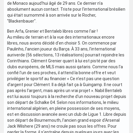
de Monaco aujoud'hui âgé de 29 ans. Ce dernier n'a
absolument aucun contact. Triste pour l'international brésilien
qui était surnommé à son arrivée sur le Rocher,
"Blackenbauer".
Ben Arfa, Grenier et Bentaleb libres comme l'air !
Au milieu de terrain et à la vue des internationaux encore
libres, nous avons décidé d'en choisir 5. On commence par
Paulinho, l'ancien joueur du Barça. À 33 ans, l'international
auriverde (56 sélections, 13 réalisations) pourrait rejoindre les
Corinthians. Clément Grenier quant à lui est pisté par des
clubs européens, de MLS mais aussi qataris. Comme nous l'a
confié l'un de ses proches, il attend la bonne offre et veut
privilégier le sportif au financier « Ce n’est pas une question
d’argent pour Clément. Il a déjà fait ça à Guingamp. Il ne court
pas après l’argent, mais après un vrai projet ». Nabil Bentaleb
est lui aussi toujours à la recherche d'un nouveau projet depuis
son départ de Schalke 04. Selon nos informations, le milieu
international algérien, en pleine possession de ses moyens,
est en discussion avancée avec un club de Ligue 1. Libre depuis
son départ de Bournemouth, l'ancien grand espoir d'Arsenal
Jack Wilshere (29 ans) ne croule pas sous les offres. Pour
garder la forme, il s'entraîne depuis quelques jours avec les