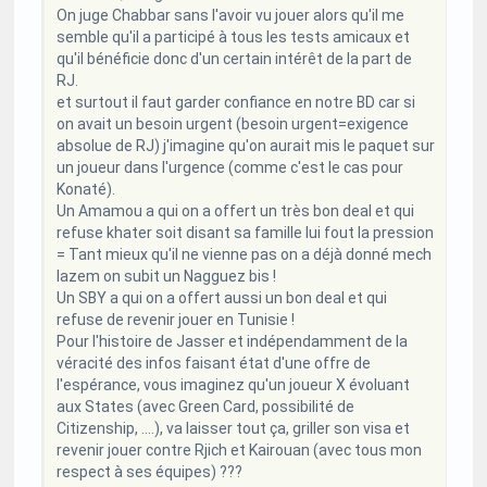
On juge Chabbar sans l'avoir vu jouer alors qu'il me
semble qu'il a participé à tous les tests amicaux et
qu'il bénéficie donc d'un certain intérêt de la part de
RJ.
et surtout il faut garder confiance en notre BD car si
on avait un besoin urgent (besoin urgent=exigence
absolue de RJ) j'imagine qu'on aurait mis le paquet sur
un joueur dans l'urgence (comme c'est le cas pour
Konaté).
Un Amamou a qui on a offert un très bon deal et qui
refuse khater soit disant sa famille lui fout la pression
= Tant mieux qu'il ne vienne pas on a déjà donné mech
lazem on subit un Nagguez bis !
Un SBY a qui on a offert aussi un bon deal et qui
refuse de revenir jouer en Tunisie !
Pour l'histoire de Jasser et indépendamment de la
véracité des infos faisant état d'une offre de
l'espérance, vous imaginez qu'un joueur X évoluant
aux States (avec Green Card, possibilité de
Citizenship, ....), va laisser tout ça, griller son visa et
revenir jouer contre Rjich et Kairouan (avec tous mon
respect à ses équipes) ???