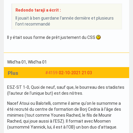
Redondo taraji a écrit :
Il jouait à ben guerdane l'année dernière et plusieurs
l'ont recommandé
Il y était sous forme de prêt justement du CSS
Wlid'ha 01
, Wlid'ha 01
Plus
#4159
02-10-2021 21:03
ESZ-ST 1-0, Quoi de neuf, sauf que, le bourreau des stadistes
(l'auteur de l'unique but) est des nôtres.
Nacef Atoui ou Balotelli, comme il aime qu'on le surnomme a
été recruté du centre de formation de Borj Cedria à l'âge des
minimes (tout comme Younes Rached, le fils de Mounir
Rached, qui joue aussi à l'ESZ). Il formait avec Moomen
(surnommé Yannick, lui, il est à l'OB) un bon duo d'attaque.