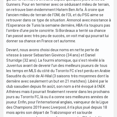
Gunners. Pour en terminer avec ce séduisant milieu de terrain,
on retrouve bien évidemment Hatem Ben Arfa. À croire que
l'ancien milieu de terrain de l'OM, de l'OL et du PSG aime se
retrouver dans ce type de situation. Annoncé avec insistance à
l'Esperance de Tunis la semaine dernière, HBA n'a toujours pas
l'ombre d'une piste concrète. Si Bordeaux a tenté sa chance
l'an passé avec très peu de succès, on voit mal qui pourrait lui
donner sa chance en France cet automne.
Devant, nous avons choisi deux noms en nette perte de
vitesse à savoir Sebastien Giovinco (34 ans) et Daniel
Sturridge (32 ans). La fourmi atomique, qui s’est révélé à la
Juventus avant de devenir l’un des meilleurs joueurs de tous
les temps en MLS du côté du Toronto FC s’est perdu en Arabie
Saoudite du côté de Al-Hilal (3 saisons très moyennes dont la
dernière avec seulement un but en 21 matches). Libéré par le
club saoudien depuis fin août, son nom a été évoqué à l'AEK
Athènes mais il pourrait finalement revenir dans les prochains
jours au Toronto FC, là ou il a conne ses meilleures années de
joueur. Enfin, pour l’international anglais, vainqueur de la Ligue
des Champions 2019 avec Liverpool, il n’a plus joué depuis 18
mois après son départ de Trabzonspor et sa lourde