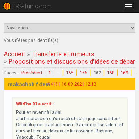
E-S-Tunis.com
Bascu
la
navig
Vous n'êtes pas identifié(e).
Accueil
»
Transferts et rumeurs
»
Propositions et discussions d'idées de dépar
Pages :
Précédent
1
…
165
166
167
168
169
…
makachah f dem
#4151
16-09-2021 12:13
Wlid'ha 01 a écrit :
Pour en revenir à l'axial.
J'ai l'impression qu'on oubli et qu'on juge sans infos !
On oubli qu'on a actuellement 3 axiaux qui se valent et
qui sont bien au dessus de la moyenne : Badrane,
Yaacoubi, Tougaï