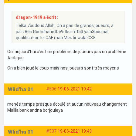
dragon-1919 a écrit :
Telka 7oudoud Allah. On a pas de grands joueurs, à
part Ben Romdhane lbe9i lkol mta3 yala3bou aal
qualification lel CAF maa Mestir wala CSS.
Oui aujourd’hui c’est un problème de joueurs pas un problème
tactique.
On a bien joué le coup mais nos joueurs sont très moyens
Wlid'ha 01
#506
19-06-2021 19:42
menés temps presque écoulé et aucun nouveau changement
Mallla bank andna borjouleya
Wlid'ha 01
#507
19-06-2021 19:43