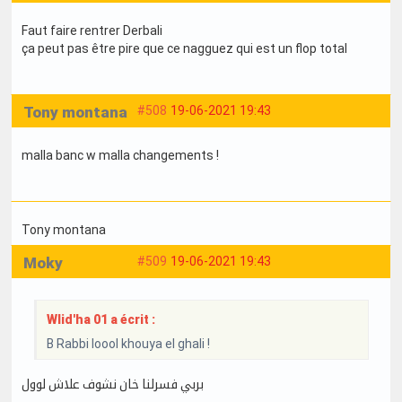
Faut faire rentrer Derbali
ça peut pas être pire que ce nagguez qui est un flop total
Tony montana
#508
19-06-2021 19:43
malla banc w malla changements !
Tony montana
Moky
#509
19-06-2021 19:43
Wlid'ha 01 a écrit :
B Rabbi loool khouya el ghali !
بربي فسرلنا خان نشوف علاش لوول