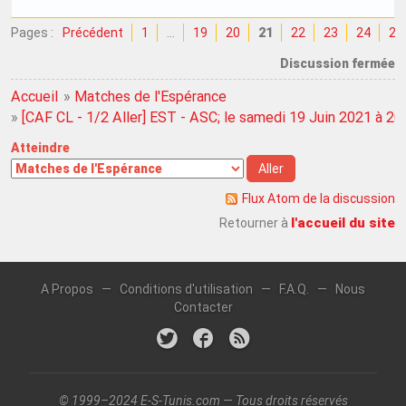
Pages :
Précédent
1
…
19
20
21
22
23
24
25
Discussion fermée
Accueil
»
Matches de l'Espérance
»
[CAF CL - 1/2 Aller] EST - ASC; le samedi 19 Juin 2021 à 2
Atteindre
Flux Atom de la discussion
l'accueil du site
Retourner à
A Propos
—
Conditions d'utilisation
—
F.A.Q.
—
Nous
Contacter
© 1999–2024 E-S-Tunis.com — Tous droits réservés