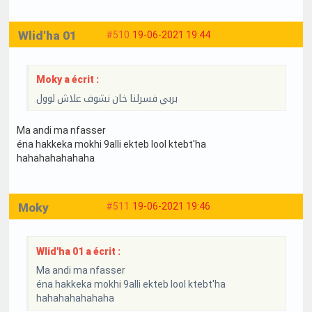
Wlid'ha 01
#510
19-06-2021 19:44
Moky a écrit :
بربي فسرلنا خان نشوف علاش لوول
Ma andi ma nfasser
éna hakkeka mokhi 9alli ekteb lool ktebt'ha
hahahahahahaha
Moky
#511
19-06-2021 19:46
Wlid'ha 01 a écrit :
Ma andi ma nfasser
éna hakkeka mokhi 9alli ekteb lool ktebt'ha
hahahahahahaha