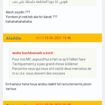
هوني، انا خويا العاطفة خليتها على جنب.
Alech zeydin ???
Yomken jit nekteb ala hit darek ???
hahahahahahaha
Aladdin
#514
19-06-2021 19:48
neder bachbaoueb a écrit :
Pour moi MC ,aujourd'hui a fait ce qu'il fallait faire
Tactiquement,y a pas grand chose à blâmer
Parcontre ceux qui nous ont coûté deux mercatos de
m.e.r.d.e nous doivent des excuses
Entraineur hata houa andou dakhl fel recrutements,sinon
tartour.