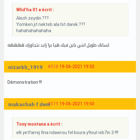
Wlid'ha 01 a écrit :
Alech zeydin ???
Yomken jit nekteb ala hit darek ???
hahahahahahaha
لسانك طويل انتي باين فيك هيا برا زايد نتجاوزك ههههه.
nizarkh_1919
#518
19-06-2021 19:50
Démonstration !!!
makachah f dem
#519
19-06-2021 19:50
Tony montana a écrit :
elli yetfarrej fina ndawrou fel koura y9oul reb7in 3 !!!!