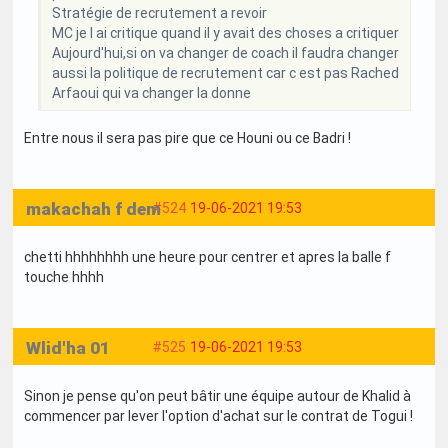
Stratégie de recrutement a revoir
MC je l ai critique quand il y avait des choses a critiquer
Aujourd'hui,si on va changer de coach il faudra changer
aussi la politique de recrutement car c est pas Rached
Arfaoui qui va changer la donne
Entre nous il sera pas pire que ce Houni ou ce Badri !
makachah f dem
#524
19-06-2021 19:53
chetti hhhhhhhh une heure pour centrer et apres la balle f
touche hhhh
Wlid'ha 01
#525
19-06-2021 19:53
Sinon je pense qu'on peut bâtir une équipe autour de Khalid à
commencer par lever l'option d'achat sur le contrat de Togui !