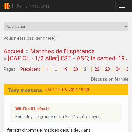
E-S-Tunis.com
Bascu
la
navig
Vous n'êtes pas identifié(e).
Accueil
»
Matches de l'Espérance
»
[CAF CL - 1/2 Aller] EST - ASC; le samedi 19 J
Pages :
Précédent
1
…
19
20
21
22
23
24
25
Discussion fermée
Tony montana
#501
19-06-2021 19:40
Wlid'ha 01 a écrit :
Borjouleya le groupe est très très très moyen !
farragh dinomha el meddeb depuis deux ans