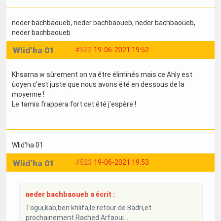
neder bachbaoueb
, neder bachbaoueb
, neder bachbaoueb
,
neder bachbaoueb
Wlid'ha 01
#522
19-06-2021 19:52
Khsarna w sûrement on va être éliminés mais ce Ahly est
ùoyen c'est juste que nous avons été en dessous de la
moyenne !
Le tamis frappera fort cet été j'espère !
Wlid'ha 01
Wlid'ha 01
#523
19-06-2021 19:53
neder bachbaoueb a écrit :
Togui,kab,ben khlifa,le retour de Badri,et
prochainement Rached Arfaoui...