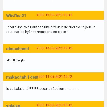
Wlid'ha 01
#502
19-06-2021 19:41
Encore une fois il suffit d'une erreur individuelle d'un joueur
pour que les hyènes montrent les crocs !!
abouahmed
#503
19-06-2021 19:41
فارغين القدام
makachah f dem
#504
19-06-2021 19:42
ils se baladent !!!!!!!!!!!!!! aucune réaction z:::::::::::::::::::
yakuza
#505
19-06-2021 19:42