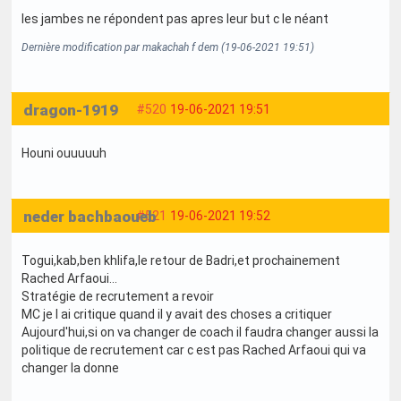
les jambes ne répondent pas apres leur but c le néant
Dernière modification par makachah f dem (19-06-2021 19:51)
dragon-1919
#520
19-06-2021 19:51
Houni ouuuuuh
neder bachbaoueb
#521
19-06-2021 19:52
Togui,kab,ben khlifa,le retour de Badri,et prochainement
Rached Arfaoui...
Stratégie de recrutement a revoir
MC je l ai critique quand il y avait des choses a critiquer
Aujourd'hui,si on va changer de coach il faudra changer aussi la
politique de recrutement car c est pas Rached Arfaoui qui va
changer la donne