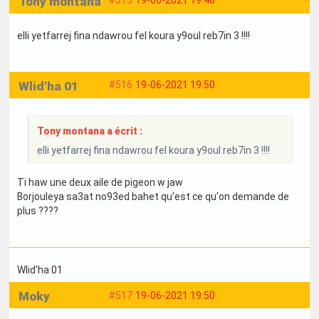
Tony montana
#515
19-06-2021 19:48
elli yetfarrej fina ndawrou fel koura y9oul reb7in 3 !!!!
Wlid'ha 01
#516
19-06-2021 19:50
Tony montana a écrit :
elli yetfarrej fina ndawrou fel koura y9oul reb7in 3 !!!!
Ti haw une deux aile de pigeon w jaw
Borjouleya sa3at no93ed bahet qu'est ce qu'on demande de
plus ????
Wlid'ha 01
Moky
#517
19-06-2021 19:50