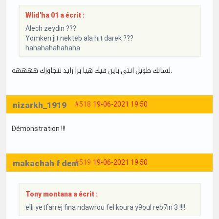
Wlid'ha 01 a écrit :
Alech zeydin ???
Yomken jit nekteb ala hit darek ???
hahahahahahaha
لسانك طويل انتي باين فيك هيا برا زايد نتجاوزك ههههه.
nizarkh_1919
#518
19-06-2021 19:50
Démonstration !!!
makachah f dem
#519
19-06-2021 19:50
Tony montana a écrit :
elli yetfarrej fina ndawrou fel koura y9oul reb7in 3 !!!!