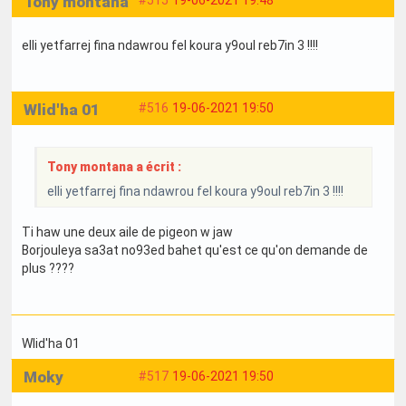
Tony montana
#515
19-06-2021 19:48
elli yetfarrej fina ndawrou fel koura y9oul reb7in 3 !!!!
Wlid'ha 01
#516
19-06-2021 19:50
Tony montana a écrit :
elli yetfarrej fina ndawrou fel koura y9oul reb7in 3 !!!!
Ti haw une deux aile de pigeon w jaw
Borjouleya sa3at no93ed bahet qu'est ce qu'on demande de
plus ????
Wlid'ha 01
Moky
#517
19-06-2021 19:50