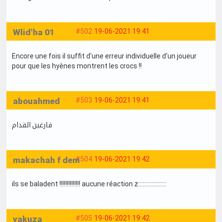
Wlid'ha 01
#502
19-06-2021 19:41
Encore une fois il suffit d'une erreur individuelle d'un joueur
pour que les hyènes montrent les crocs !!
abouahmed
#503
19-06-2021 19:41
فارغين القدام
makachah f dem
#504
19-06-2021 19:42
ils se baladent !!!!!!!!!!!!!! aucune réaction z:::::::::::::::::::
yakuza
#505
19-06-2021 19:42