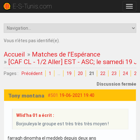
E-S-Tunis.com
Bascu
la
navig
Vous n'êtes pas identifié(e).
Accueil
»
Matches de l'Espérance
»
[CAF CL - 1/2 Aller] EST - ASC; le samedi 19 J
Pages :
Précédent
1
…
19
20
21
22
23
24
25
Discussion fermée
Tony montana
#501
19-06-2021 19:40
Wlid'ha 01 a écrit :
Borjouleya le groupe est très très très moyen !
farragh dinomha el meddeb depuis deux ans