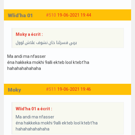
Wlid'ha 01
#510
19-06-2021 19:44
Moky a écrit :
بربي فسرلنا خان نشوف علاش لوول
Ma andi ma nfasser
éna hakkeka mokhi 9alli ekteb lool ktebt'ha
hahahahahahaha
Moky
#511
19-06-2021 19:46
Wlid'ha 01 a écrit :
Ma andi ma nfasser
éna hakkeka mokhi 9alli ekteb lool ktebt'ha
hahahahahahaha