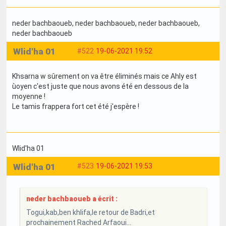
neder bachbaoueb
, neder bachbaoueb
, neder bachbaoueb
,
neder bachbaoueb
Wlid'ha 01
#522
19-06-2021 19:52
Khsarna w sûrement on va être éliminés mais ce Ahly est
ùoyen c'est juste que nous avons été en dessous de la
moyenne !
Le tamis frappera fort cet été j'espère !
Wlid'ha 01
Wlid'ha 01
#523
19-06-2021 19:53
neder bachbaoueb a écrit :
Togui,kab,ben khlifa,le retour de Badri,et
prochainement Rached Arfaoui...