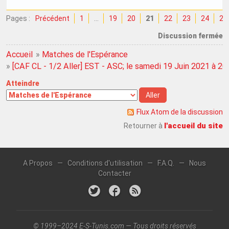
Pages :
Précédent
1
…
19
20
21
22
23
24
25
Discussion fermée
Accueil
»
Matches de l'Espérance
»
[CAF CL - 1/2 Aller] EST - ASC; le samedi 19 Juin 2021 à 2
Atteindre
Flux Atom de la discussion
l'accueil du site
Retourner à
A Propos
—
Conditions d'utilisation
—
F.A.Q.
—
Nous
Contacter
© 1999–2024 E-S-Tunis.com — Tous droits réservés