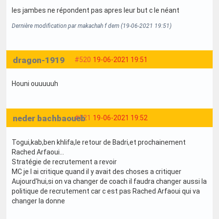
les jambes ne répondent pas apres leur but c le néant
Dernière modification par makachah f dem (19-06-2021 19:51)
dragon-1919
#520
19-06-2021 19:51
Houni ouuuuuh
neder bachbaoueb
#521
19-06-2021 19:52
Togui,kab,ben khlifa,le retour de Badri,et prochainement
Rached Arfaoui...
Stratégie de recrutement a revoir
MC je l ai critique quand il y avait des choses a critiquer
Aujourd'hui,si on va changer de coach il faudra changer aussi la
politique de recrutement car c est pas Rached Arfaoui qui va
changer la donne