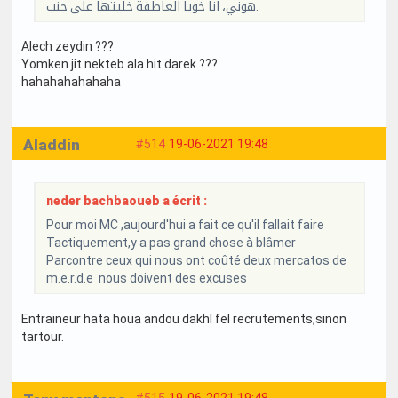
هوني، انا خويا العاطفة خليتها على جنب.
Alech zeydin ???
Yomken jit nekteb ala hit darek ???
hahahahahahaha
Aladdin
#514
19-06-2021 19:48
neder bachbaoueb a écrit :
Pour moi MC ,aujourd'hui a fait ce qu'il fallait faire
Tactiquement,y a pas grand chose à blâmer
Parcontre ceux qui nous ont coûté deux mercatos de
m.e.r.d.e nous doivent des excuses
Entraineur hata houa andou dakhl fel recrutements,sinon
tartour.