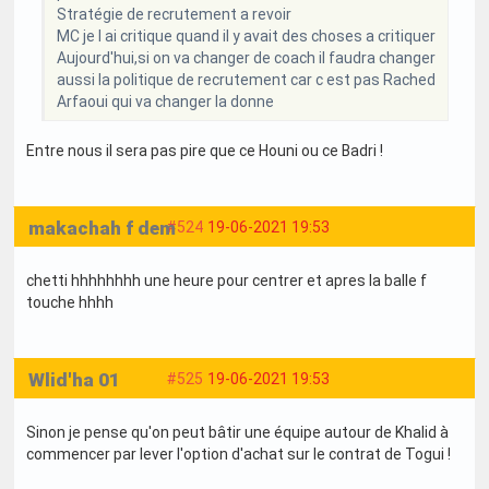
Stratégie de recrutement a revoir
MC je l ai critique quand il y avait des choses a critiquer
Aujourd'hui,si on va changer de coach il faudra changer
aussi la politique de recrutement car c est pas Rached
Arfaoui qui va changer la donne
Entre nous il sera pas pire que ce Houni ou ce Badri !
makachah f dem
#524
19-06-2021 19:53
chetti hhhhhhhh une heure pour centrer et apres la balle f
touche hhhh
Wlid'ha 01
#525
19-06-2021 19:53
Sinon je pense qu'on peut bâtir une équipe autour de Khalid à
commencer par lever l'option d'achat sur le contrat de Togui !