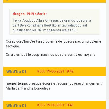
dragon-1919 a écrit :
Telka 7oudoud Allah. On a pas de grands joueurs, à
part Ben Romdhane lbe9i lkol mta3 yala3bou aal
qualification lel CAF maa Mestir wala CSS.
Oui aujourd’hui c’est un problème de joueurs pas un problème
tactique.
On a bien joué le coup mais nos joueurs sont très moyens
Wlid'ha 01
#506
19-06-2021 19:42
menés temps presque écoulé et aucun nouveau changement
Mallla bank andna borjouleya
Wlid'ha 01
#507
19-06-2021 19:43