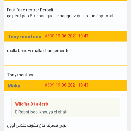
Faut faire rentrer Derbali
ça peut pas être pire que ce nagguez qui est un flop total
Tony montana
#508
19-06-2021 19:43
malla banc w malla changements !
Tony montana
Moky
#509
19-06-2021 19:43
Wlid'ha 01 a écrit :
B Rabbi loool khouya el ghali !
بربي فسرلنا خان نشوف علاش لوول