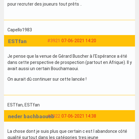
pour recruter des joueurs tout prêts ..
Capello1983
ESTfan
#3921
07-06-2021 14:20
Je pense que la venue de Gérard Buscher à l'Espérance a été
dans cette perspective de prospection (partout en Afrique). Il y
avait aussi un certain Bouchamaoui.
On aurait dû continuer sur cette lancée !
ESTfan
, ESTfan
neder bachbaoueb
#3922
07-06-2021 14:38
La chose dont je suis plus que certain c est l abandonce côté
qualité surtout dans les catégories tres jeune