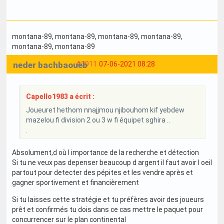
montana-89
, montana-89
, montana-89
, montana-89
,
montana-89
, montana-89
neder bachbaoueb
#3911
07-06-2021 08:28
Capello1983 a écrit :
Joueuret hethom nnajjmou njibouhom kif yebdew
mazelou fi division 2 ou 3 w fi équipet sghira ..
.
Absolument,d où l importance de la recherche et détection
Si tu ne veux pas depenser beaucoup d argent il faut avoir l oeil
partout pour detecter des pépites et les vendre après et
gagner sportivement et financièrement
Si tu laisses cette stratégie et tu préfères avoir des joueurs
prêt et confirmés tu dois dans ce cas mettre le paquet pour
concurrencer sur le plan continental