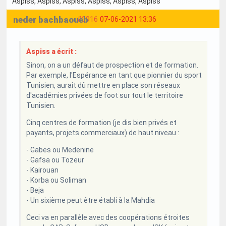
Aspiss
, Aspiss
, Aspiss
, Aspiss
, Aspiss
, Aspiss
neder bachbaoueb
#3916
07-06-2021 13:36
Aspiss a écrit :
Sinon, on a un défaut de prospection et de formation.
Par exemple, l'Espérance en tant que pionnier du sport
Tunisien, aurait dû mettre en place son réseaux
d'académies privées de foot sur tout le territoire
Tunisien.
Cinq centres de formation (je dis bien privés et
payants, projets commerciaux) de haut niveau :
- Gabes ou Medenine
- Gafsa ou Tozeur
- Kairouan
- Korba ou Soliman
- Beja
- Un sixième peut être établi à la Mahdia
Ceci va en parallèle avec des coopérations étroites