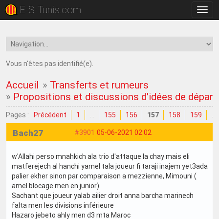
E-S-Tunis.com
Bascu
la
navig
Vous n'êtes pas identifié(e).
Accueil
»
Transferts et rumeurs
»
Propositions et discussions d'idées de dépar
Pages :
Précédent
1
…
155
156
157
158
159
…
Bach27
#3901
05-06-2021 02:02
w'Allahi perso mnahkich ala trio d'attaque la chay mais eli
matferejech al hanchi yamel tala joueur fi taraji inajem yet3ada
palier ekher sinon par comparaison a mezzienne, Mimouni (
amel blocage men en junior)
Sachant que joueur yalab ailier droit anna barcha marinech
falta men les divisions inférieure
Hazaro jebeto ahly men d3 mta Maroc