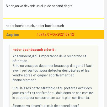
Sinon,on va devenir un club de second degré
neder bachbaoueb
, neder bachbaoueb
Aspiss
#3912
07-06-2021 09:12
neder bachbaoueb a écrit :
Absolument,d où l importance de la recherche et
détection
Si tu ne veux pas depenser beaucoup d argent il faut
avoir l oeil partout pour detecter des pépites et les
vendre après et gagner sportivement et
financièrement
Si tu laisses cette stratégie et tu préfères avoir des
joueurs prêt et confirmés tu dois dans ce cas mettre
le paquet pour concurrencer sur le plan continental
Sinon,on va devenir un club de second degré