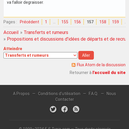
va falloir degraisser.
Pages :
Précédent
1
…
155
156
157
158
159
…
Accueil
»
Transferts et rumeurs
»
Propositions et discussions d'idées de départs et de recru
Atteindre
Flux Atom de la discussion
l'accueil du site
Retourner à
A Propos
—
Conditions d'utilisation
—
F.A.Q.
—
Nous
Contacter