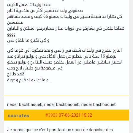
عندنا وليدات تعمل الكيف
صدقوني وليدات تشيخ اكثر من ملاعبية اكابر
كل نهار احد شيخة نتفرج في وليدات يعملو 66 كيف و مبعد تلقاهم
مطيشين
هذاكا علاش كي نشاركو في دورات متاع صغار نربحو الميلان و البايارن
وووو
و كي نكبرو ما نلقاو شي
البارح نتفرج في وليدات شخت في راسي و بعد تفكرت الي هوما كي
يوصلو 16 سنة باش يتخلاو عل عمل الاكاديمي و يوليو يتراناو عند
لاعبين سابقين عاطلين عن العمل يخلصو حسب النتاءج و يوليو يدخلو
في منضومة بيع طيش اربح وقت
اقعد طايج
و ملاعب و تحكيم و غورة....
neder bachbaoueb
, neder bachbaoueb
, neder bachbaoueb
socrates
#3923
07-06-2021 15:32
Je pense que ce n'est pas tant un souci de denicher des