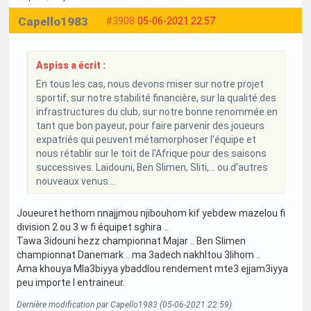
Capello1983
#3908
05-06-2021 22:57
Aspiss a écrit :
En tous les cas, nous devons miser sur notre projet
sportif, sur notre stabilité financière, sur la qualité des
infrastructures du club, sur notre bonne renommée en
tant que bon payeur, pour faire parvenir des joueurs
expatriés qui peuvent métamorphoser l'équipe et
nous rétablir sur le toit de l'Afrique pour des saisons
successives. Laidouni, Ben Slimen, Sliti,... ou d'autres
nouveaux venus...
Joueuret hethom nnajjmou njibouhom kif yebdew mazelou fi
division 2 ou 3 w fi équipet sghira ..
Tawa 3idouni hezz championnat Majar .. Ben Slimen
championnat Danemark .. ma 3adech nakhltou 3lihom ..
Ama khouya Mla3biyya ybaddlou rendement mte3 ejjam3iyya
peu importe l entraineur.
Dernière modification par Capello1983 (05-06-2021 22:59)