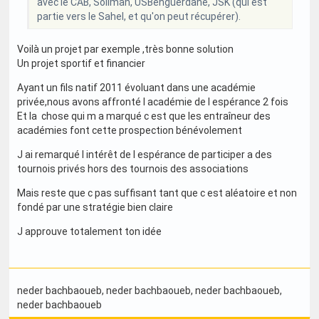
avec le CAB, Soliman, USBenguerdane, JSK (qui est
partie vers le Sahel, et qu'on peut récupérer).
Voilà un projet par exemple ,très bonne solution
Un projet sportif et financier
Ayant un fils natif 2011 évoluant dans une académie
privée,nous avons affronté l académie de l espérance 2 fois
Et la chose qui m a marqué c est que les entraîneur des
académies font cette prospection bénévolement
J ai remarqué l intérêt de l espérance de participer a des
tournois privés hors des tournois des associations
Mais reste que c pas suffisant tant que c est aléatoire et non
fondé par une stratégie bien claire
J approuve totalement ton idée
neder bachbaoueb
, neder bachbaoueb
, neder bachbaoueb
,
neder bachbaoueb