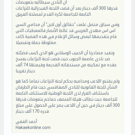
أن النادي سيطالبه بتعويضات
قدرها 300 ألف دينار بعد أن قضت اللجنة الفيدرالية للنزاعات
التابعة للجامعة لكرة القدم لمصلحة الفريق.
وفي سياق متصل علمت "حقائق أون لاين" أن محامي السي
اس اس مهدي الغريبي قد غالط الأنصار فالمعطيات التي
قام بتقديمها لبعض وسائل الإعلام في هذه القضية كانت
مغلوطة جملة وتفصيلا.
وتفيد مصادرنا أن الحبيب الوسلاتي هو الذي كسب قضيّته
ضد نادي عاصمة الجنوب حيث قضت لجنة النزاعات بفسخ
عقده مع تمكينه من مستحقاته القديمة وقيمتها 74 ألف
دينار تقريبا.
ولم يقتنع اللاعب ومحاميه بحكم لجنة النزاعات تماما كما هو
الشأن للجنة القانونية للنادي الصفاقسي حيث قام الطرفان
باستئناف القرار لدى اللجنة الوطنية للاستئناف التابعة
للجامعة حيث تطالب هيئة المنصف خماخم بتعوضات قدرها
300 ألف دينار في حين أن اللاعب يصر على الحصول على مبلغ
قدره 170 ألف دينار.
أحمد الفقي
Hakaekonline.com