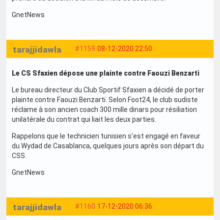
GnetNews
tarajjidawla
#1159
08-12-2020 22:50
Le CS Sfaxien dépose une plainte contre Faouzi Benzarti
Le bureau directeur du Club Sportif Sfaxien a décidé de porter
plainte contre Faouzi Benzarti. Selon Foot24, le club sudiste
réclame à son ancien coach 300 mille dinars pour résiliation
unilatérale du contrat qui liait les deux parties.
Rappelons que le technicien tunisien s’est engagé en faveur
du Wydad de Casablanca, quelques jours après son départ du
CSS.
GnetNews
tarajjidawla
#1160
17-12-2020 06:36