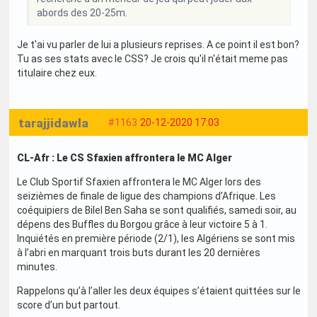
abords des 20-25m.
Je t'ai vu parler de lui a plusieurs reprises. A ce point il est bon?
Tu as ses stats avec le CSS? Je crois qu'il n'était meme pas
titulaire chez eux.
tarajjidawla
#1163
20-12-2020 17:03
CL-Afr : Le CS Sfaxien affrontera le MC Alger
Le Club Sportif Sfaxien affrontera le MC Alger lors des
seizièmes de finale de ligue des champions d’Afrique. Les
coéquipiers de Bilel Ben Saha se sont qualifiés, samedi soir, au
dépens des Buffles du Borgou grâce à leur victoire 5 à 1.
Inquiétés en première période (2/1), les Algériens se sont mis
à l’abri en marquant trois buts durant les 20 dernières
minutes.
Rappelons qu’à l’aller les deux équipes s’étaient quittées sur le
score d’un but partout.