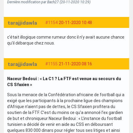
Dernière modification par Bach27 (20-11-2020 10:29)
tarajjidawla
#1154
20-11-2020 10:48
c'était illogique comme rumeur donc il n'y avait aucune chance
qu'il débarque chez nous.
tarajjidawla
#1155
21-11-2020 08:16
Naceur Bedoui : « La C1 ? La FTF est venue au secours du
CS Sfaxien »
Sous la menace de la Confédération africaine de football qui a
exigé que les participants à la prochaine ligue des champions
d’Afrique n’aient pas de dettes, le CS Sfaxien profitera du
soutien de la FTF. C’est du moins ce qu’a annoncé l’ex gardien
de but et chroniqueur Naceur Bedoui : « L’instance du football
tunisien a décidé de venir en aide au CSS en déboursant
quelques 830 000 dinars pour régler tous ses litiges et ainsi