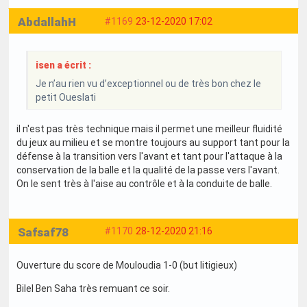
AbdallahH
#1169
23-12-2020 17:02
isen a écrit :
Je n’au rien vu d’exceptionnel ou de très bon chez le
petit Oueslati
il n'est pas très technique mais il permet une meilleur fluidité
du jeux au milieu et se montre toujours au support tant pour la
défense à la transition vers l'avant et tant pour l'attaque à la
conservation de la balle et la qualité de la passe vers l'avant.
On le sent très à l'aise au contrôle et à la conduite de balle.
Safsaf78
#1170
28-12-2020 21:16
Ouverture du score de Mouloudia 1-0 (but litigieux)
Bilel Ben Saha très remuant ce soir.