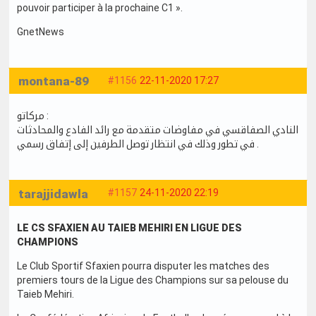
pouvoir participer à la prochaine C1 ».
GnetNews
montana-89
#1156
22-11-2020 17:27
مركاتو :
النادي الصفاقسي في مفاوضات متقدمة مع رائد الفادع والمحادثات
في تطور وذلك في انتظار توصل الطرفين إلى إتفاق رسمي .
tarajjidawla
#1157
24-11-2020 22:19
LE CS SFAXIEN AU TAIEB MEHIRI EN LIGUE DES
CHAMPIONS
Le Club Sportif Sfaxien pourra disputer les matches des
premiers tours de la Ligue des Champions sur sa pelouse du
Taieb Mehiri.