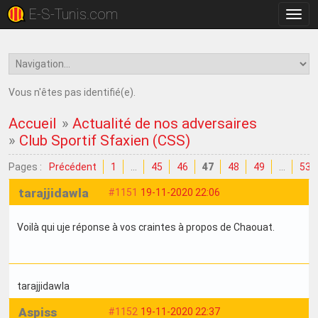
E-S-Tunis.com
Bascu
la
navig
Vous n'êtes pas identifié(e).
Accueil
»
Actualité de nos adversaires
»
Club Sportif Sfaxien (CSS)
Pages :
Précédent
1
…
45
46
47
48
49
…
53
tarajjidawla
#1151
19-11-2020 22:06
Voilà qui uje réponse à vos craintes à propos de Chaouat.
tarajjidawla
Aspiss
#1152
19-11-2020 22:37