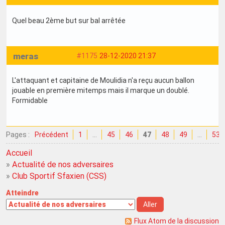
Quel beau 2ème but sur bal arrêtée
meras
#1175
28-12-2020 21:37
L'attaquant et capitaine de Moulidia n'a reçu aucun ballon
jouable en première mitemps mais il marque un doublé.
Formidable
Pages :
Précédent
1
…
45
46
47
48
49
…
53
Accueil
»
Actualité de nos adversaires
»
Club Sportif Sfaxien (CSS)
Atteindre
Flux Atom de la discussion