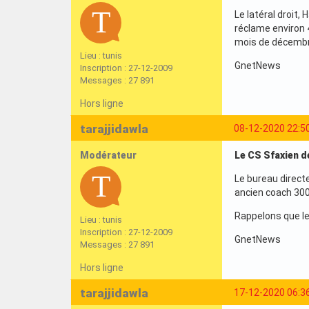
Le latéral droit,
réclame environ 4
mois de décembr
Lieu : tunis
GnetNews
Inscription : 27-12-2009
Messages : 27 891
Hors ligne
tarajjidawla
08-12-2020 22:5
Modérateur
Le CS Sfaxien d
Le bureau directe
ancien coach 300 m
Rappelons que le
Lieu : tunis
Inscription : 27-12-2009
GnetNews
Messages : 27 891
Hors ligne
tarajjidawla
17-12-2020 06:3