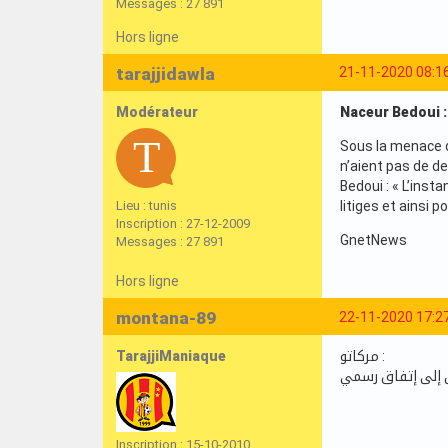
Messages : 27 891
Hors ligne
tarajjidawla
21-11-2020 08:1
Modérateur
Naceur Bedoui :
Sous la menace de
n’aient pas de de
Bedoui : « L’inst
Lieu : tunis
litiges et ainsi p
Inscription : 27-12-2009
GnetNews
Messages : 27 891
Hors ligne
montana-89
22-11-2020 17:2
TarajjiManiaque
مركاتو :
Inscription : 15-10-2010