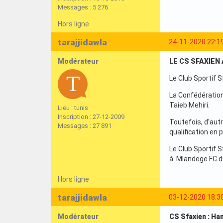
Messages : 5 276
Hors ligne
tarajjidawla
24-11-2020 22:1
Modérateur
LE CS SFAXIEN
Le Club Sportif 
La Confédération
Taieb Mehiri.
Lieu : tunis
Inscription : 27-12-2009
Toutefois, d'aut
Messages : 27 891
qualification en
Le Club Sportif 
à Mlandege FC d
Hors ligne
tarajjidawla
03-12-2020 18:3
Modérateur
CS Sfaxien : Ha