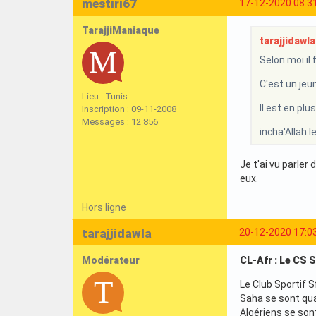
mestiri67
17-12-2020 08:3
TarajjiManiaque
tarajjidawla 
Selon moi il 
C'est un jeu
Lieu : Tunis
Il est en pl
Inscription : 09-11-2008
Messages : 12 856
incha'Allah 
Je t'ai vu parler
eux.
Hors ligne
tarajjidawla
20-12-2020 17:0
Modérateur
CL-Afr : Le CS 
Le Club Sportif S
Saha se sont qual
Algériens se sont