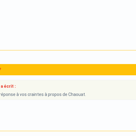
7
a écrit :
e réponse à vos craintes à propos de Chaouat.