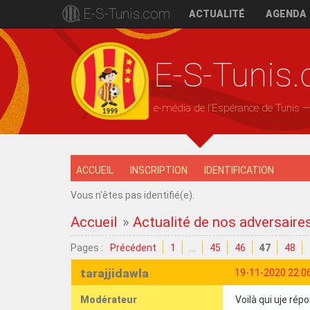
E-S-Tunis.com
ACTUALITÉ
AGENDA
E-S-Tunis
e-média de l'Espérance de Tunis 
ACCUEIL
INSCRIPTION
IDENTIFICATION
Vous n'êtes pas identifié(e).
Accueil
»
Actualité de nos adversaire
Pages :
Précédent
1
…
45
46
47
48
tarajjidawla
19-11-2020 22:0
Modérateur
Voilà qui uje ré