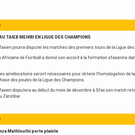
9
 AU TAIEB MEHIRI EN LIGUE DES CHAMPIONS
Sfaxien pourra disputer les matches des premiers tours de la Ligue de
 Africaine de Football a donné son accord à la formation sfaxienne da
res améliorations seront nécessaires pour obtenir l'homologation de la
 phase des poules de la Ligue des Champions.
Sfaxien disputera au début du mois de décembre à Sfax son match reto
u Zanzibar.
0
mza Mathlouthi porte plainte