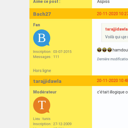
Aime ce post :
Aspiss
Bach27
20-11-2020 10:2
Fan
tarajjidawla 
Voilà qui uj
hamdou
Inscription : 03-07-2015
Messages : 111
Dernière modificati
Hors ligne
tarajjidawla
20-11-2020 10:4
Modérateur
c'était illogique
Lieu : tunis
Inscription : 27-12-2009