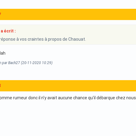
7
a écrit :
e réponse à vos craintes à propos de Chaouat.
lah
on par Bach27 (20-11-2020 10:29)
8
 comme rumeur donc il n'y avait aucune chance qu'il débarque chez nous