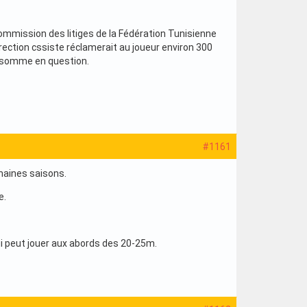
 commission des litiges de la Fédération Tunisienne
irection cssiste réclamerait au joueur environ 300
 la somme en question.
#1161
chaines saisons.
e.
ui peut jouer aux abords des 20-25m.