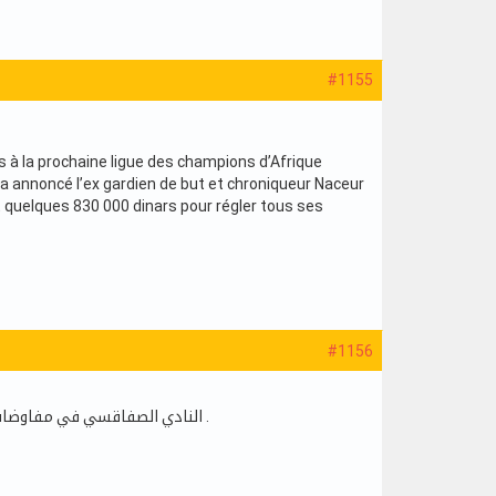
#1155
ts à la prochaine ligue des champions d’Afrique
u’a annoncé l’ex gardien de but et chroniqueur Naceur
nt quelques 830 000 dinars pour régler tous ses
#1156
النادي الصفاقسي في مفاوضات متقدمة مع رائد الفادع والمحادثات في تطور وذلك في انتظار توصل الطرفين إلى إتفاق رسمي .