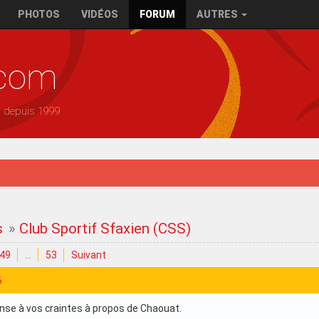
PHOTOS
VIDÉOS
FORUM
AUTRES
.com
— depuis 1999
s
»
Club Sportif Sfaxien (CSS)
49
…
53
Suivant
6
ponse à vos craintes à propos de Chaouat.