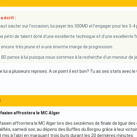
1
a écrit :
faut sauter sur l'occasion, lui payer les 300MD el l'engager pour les 3-
ne pétri de talent doté d'une excellente technique et d'une excellente f
us encore très jeune et a une énorme marge de progression.
le BD pense à lui puisque nous sommes à la recherche d'un meneur de j
 de lui a plusieurs reprises. A ce point il est bon? Tu as ses stats avec l
3
Sfaxien affrontera le MC Alger
faxien affrontera le MC Alger lors des seizièmes de finale de ligue des
ifiés, samedi soir, au dépens des Buffles du Borgou grâce à leur victoir
 mis à l’abri en marquant trois buts durant les 20 dernières minutes.