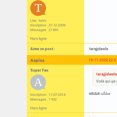
Lieu : tunis
Inscription : 27-12-2009
Messages : 27 891
Hors ligne
Aime ce post :
tarajjidawla
Aspiss
19-11-2020 22:3
Super Fan
tarajjidawla 
Voilà qui uj
سلكت هههه
Inscription : 11-07-2014
Messages : 1 952
Hors ligne