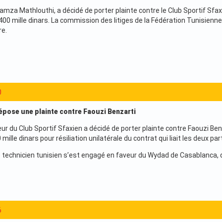
 Hamza Mathlouthi, a décidé de porter plainte contre le Club Sportif Sf
00 mille dinars. La commission des litiges de la Fédération Tunisienne d
e.
0
épose une plainte contre Faouzi Benzarti
ur du Club Sportif Sfaxien a décidé de porter plainte contre Faouzi Ben
ille dinars pour résiliation unilatérale du contrat qui liait les deux par
 technicien tunisien s’est engagé en faveur du Wydad de Casablanca, 
6