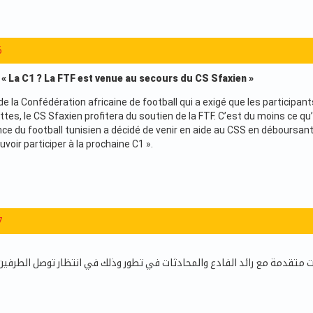
6
 « La C1 ? La FTF est venue au secours du CS Sfaxien »
 la Confédération africaine de football qui a exigé que les participan
ttes, le CS Sfaxien profitera du soutien de la FTF. C’est du moins ce q
ance du football tunisien a décidé de venir en aide au CSS en déboursa
ouvoir participer à la prochaine C1 ».
7