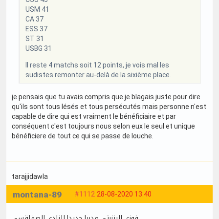
USM 41
CA 37
ESS 37
ST 31
USBG 31
Il reste 4 matchs soit 12 points, je vois mal les
sudistes remonter au-delà de la sixième place.
je pensais que tu avais compris que je blagais juste pour dire
qu'ils sont tous lésés et tous persécutés mais personne n'est
capable de dire qui est vraiment le bénéficiaire et par
conséquent c'est toujours nous selon eux le seul et unique
bénéficiere de tout ce qui se passe de louche.
tarajjidawla
montana-89
#1112
28-08-2020 13:40
فوزي البنزرتي مدربا جديدا للنادي الصفاقسي