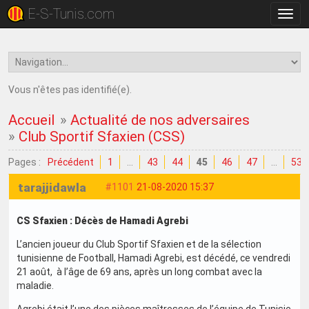
E-S-Tunis.com
Bascu
la
navig
Vous n'êtes pas identifié(e).
Accueil
»
Actualité de nos adversaires
»
Club Sportif Sfaxien (CSS)
Pages :
Précédent
1
…
43
44
45
46
47
…
53
tarajjidawla
#1101
21-08-2020 15:37
CS Sfaxien : Décès de Hamadi Agrebi
L’ancien joueur du Club Sportif Sfaxien et de la sélection
tunisienne de Football, Hamadi Agrebi, est décédé, ce vendredi
21 août, à l’âge de 69 ans, après un long combat avec la
maladie.