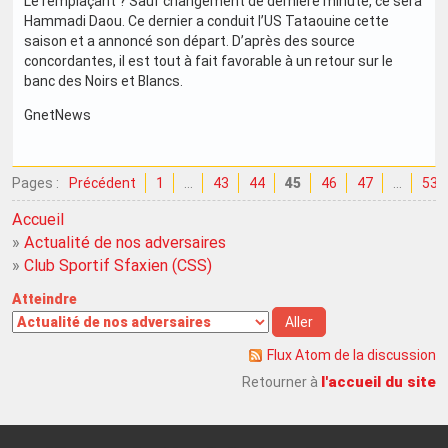
Le remplaçant ? Sauf changement de dernière minute, ce sera
Hammadi Daou. Ce dernier a conduit l’US Tataouine cette
saison et a annoncé son départ. D’après des source
concordantes, il est tout à fait favorable à un retour sur le
banc des Noirs et Blancs.
GnetNews
Pages :
Précédent
1
…
43
44
45
46
47
…
53
Accueil
»
Actualité de nos adversaires
»
Club Sportif Sfaxien (CSS)
Atteindre
Flux Atom de la discussion
l'accueil du site
Retourner à