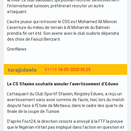
arrivée. Le club saoudien, qui pouvait recruter définitivement
l’international tunisien, préférerait recruter un autre
attaquant.
L’autre joueur qui retrouver le CSS est Mohamed Ali Moncer.
L’aventure du milieu de terrain à Al Moharrek du Bahrein
prendra fin cet été. Son avenir avec le club sudiste dépendra
des choix de Faouzi Benzarti.
GnetNews
tarajjidawla
#1119
18-09-2020 00:25
Le CS Sfaxien souhaite annuler l’avertissement d’Eduwo
L’attaquant du Club Sportif Sfaxien, Kingsley Eduwo, a reçu un
avertissement sans avoir commis de faute, hier, lors du match
disputé face à l’Etoile de Metlaoui, dans le cadre des quarts de
finale de la coupe de Tunisie.
D’après Foot24, la direction cssiste a envoyé à la FTF la preuve
que le Nigérian n’était pas impliqué dans l’action en question et