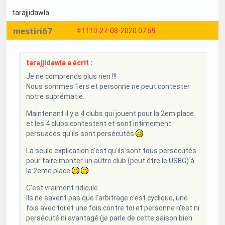
tarajjidawla
mestiri67
#1110
27-08-2020 07:59
tarajjidawla a écrit :
Je ne comprends plus rien !!!
Nous sommes 1ers et personne ne peut contester
notre suprématie.
Maintenant il y a 4 clubs qui jouent pour la 2em place
et les 4 clubs contestent et sont intimement
persuadés qu'ils sont persécutés
La seule explication c'est qu'ils sont tous persécutés
pour faire monter un autre club (peut être le USBG) à
la 2eme place
C'est vraiment ridicule.
Ils ne savent pas que l'arbitrage c'est cyclique, une
fois avec toi et une fois contre toi et personne n'est ni
persécuté ni avantagé (je parle de cette saison bien