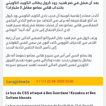
بعد أن فشل في ضم هنيد: رود كرول يطالب الكويت الكويتي
بانتداب هاني عمامو مقابل 3 مليارات؟
أكدت مصادر إعلامية كويتية أن مدرب نادي الكويت الكويتي رود كرول
قد أبلغ هيئة فريقه أنه يرغب في التعاقد مع مدافع النادي الرياضي
الصفاقسي هاني عمامو بعد أن فشلت صفقة ضم زميله نسيم هنيد
الذي اختار الانتقال إلى نادي "أيك أثينا" اليوناني.
ورغب كرول في ضم هنيد خلال الميركاتو الصيفي الحالي غير أن رغبة
اللاعب في الاحتراف الأوروبي كانت أقوى من سعي الفني الهولندي
إلى تأمين الخط الخلفي لناديه الجديد.
ولا يمانع السي أس أس في تسريح هاني عمامو خصوصا أنه ظل
يماطل بخصوص تجديد عقده وبالتالي ففي صورة تقديم الفريق
الكويتي لنفس العرض المالي المسند لهنيد فسيقع تسريحه.
tarajjidawla
#1104
22-08-2020 23:00
Le bus du CSS attaqué à Ben Guerdane ! Kouakou et Ben
Soltane blessés
Le bus qui transportait l’équipe de Football du Club Sportif