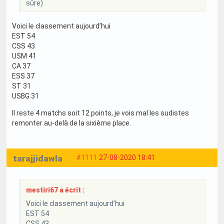
sûre)
Voici le classement aujourd’hui
EST 54
CSS 43
USM 41
CA 37
ESS 37
ST 31
USBG 31
Il reste 4 matchs soit 12 points, je vois mal les sudistes
remonter au-delà de la sixième place.
tarajjidawla
#1111
27-08-2020 18:41
mestiri67 a écrit :
Voici le classement aujourd’hui
EST 54
CSS 43