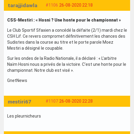
tarajjidawla
#1106
26-08-2020 22:18
CSS-Mestiri : « Hosni ? Une honte pour le championnat »
Le Club Sportif Sfaxien a concédé la défaite (2/1) mardi chez le
CSH Lif. Ce revers compromet définitivement les chances des
Sudistes dans la course au titre et le porte parole Moez
Mestiri a désigné le coupable.
Sur les ondes de la Radio Nationale, il a déclaré : « L’arbitre
Naïm Hosni nous a privés de la victoire. C’est une honte pour le
championnat. Notre club est visé ».
GnetNews
mestiri67
#1107
26-08-2020 22:28
Les pleurnicheurs