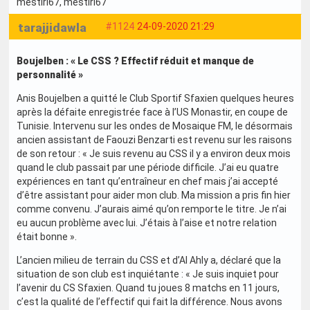
mestiri67
, mestiri67
tarajjidawla
#1124
24-09-2020 21:29
Boujelben : « Le CSS ? Effectif réduit et manque de
personnalité »
Anis Boujelben a quitté le Club Sportif Sfaxien quelques heures
après la défaite enregistrée face à l’US Monastir, en coupe de
Tunisie. Intervenu sur les ondes de Mosaique FM, le désormais
ancien assistant de Faouzi Benzarti est revenu sur les raisons
de son retour : « Je suis revenu au CSS il y a environ deux mois
quand le club passait par une période difficile. J’ai eu quatre
expériences en tant qu’entraîneur en chef mais j’ai accepté
d’être assistant pour aider mon club. Ma mission a pris fin hier
comme convenu. J’aurais aimé qu’on remporte le titre. Je n’ai
eu aucun problème avec lui. J’étais à l’aise et notre relation
était bonne ».
L’ancien milieu de terrain du CSS et d’Al Ahly a, déclaré que la
situation de son club est inquiétante : « Je suis inquiet pour
l’avenir du CS Sfaxien. Quand tu joues 8 matchs en 11 jours,
c’est la qualité de l’effectif qui fait la différence. Nous avons