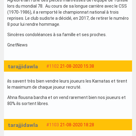
Agrebi était l’une des pièces maîtresses de l’équipe de Tunisie
lors du mondial 78. Au cours de sa longue carrière avec le CSS
(1970-1986), il a remporté le championnat national à trois
reprises. Le club sudiste a décidé, en 2017, de retirer le numéro
8 pour lui rendre hommage.
Sincères condoléances à sa famille et ses proches.
GnetNews
tarajjidawla
#1102
21-08-2020 15:38
ils savent très bien vendre leurs joueurs les Karnatas et tirent
le maximum de chaque joueur recruté.
Ahna flousna barcha et on vend rarement bien nos joueurs et
80% ils sortent libres.
tarajjidawla
#1103
21-08-2020 18:28