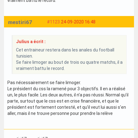
vraiment battu le record.
mestiri67
#1123
24-09-2020 16:48
Julius a écrit :
Cet entraineur restera dans les anales du football
tunisien.
Se faire limoger au bout de trois ou quatre matchs, il a
vraiment battu le record.
Pas nécessairement se faire limoger.
Le président du css la ramené pour 3 objectifs. Il en a réalisé
un, le plus facile. Les deux autres, il n’a pas réussi. Normal qu’il
parte, surtout que le css est en crise financière, et que le
président est fortement contesté, et qu’il veut lui aussi s’en
aller, mais il ne trouve personne pour prendre la relève