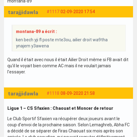
montana-89
tarajjidawla
#1117
02-09-2020 17:54
montana-89 a écrit :
ken bech yji fl poste mte3ou, ailier droit wa9tha
ynajem y3awena
Quand il était avec nous il était Ailier Droit même si FB avait dit
qu'il le voyait bien comme AC mais il ne voulait jamais
l'essayer.
tarajjidawla
#1118
08-09-2020 21:58
Ligue 1 – CS Sfaxien : Chaouat et Moncer de retour
Le Club Sportif Sfaxien va récupérer deux joueurs avant le
coup d’envoi de la prochaine saison. Selon Lemaghreb, Abha FC
a décidé de se séparer de Firas Chaouat six mois après son