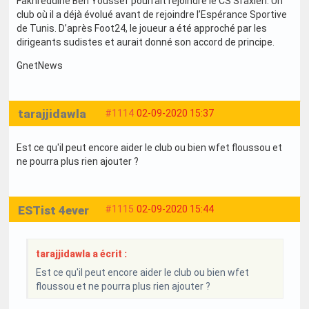
Fakhreddine Ben Youssef pourrait rejoindre le CS Sfaxien. Un
club où il a déjà évolué avant de rejoindre l’Espérance Sportive
de Tunis. D’après Foot24, le joueur a été approché par les
dirigeants sudistes et aurait donné son accord de principe.
GnetNews
tarajjidawla
#1114
02-09-2020 15:37
Est ce qu'il peut encore aider le club ou bien wfet floussou et
ne pourra plus rien ajouter ?
ESTist 4ever
#1115
02-09-2020 15:44
tarajjidawla a écrit :
Est ce qu'il peut encore aider le club ou bien wfet
floussou et ne pourra plus rien ajouter ?