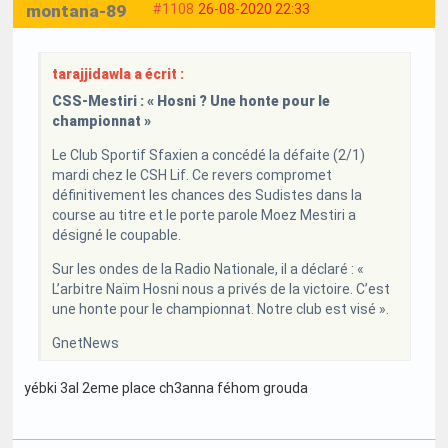
montana-89
#1108
26-08-2020 22:33
tarajjidawla a écrit :
CSS-Mestiri : « Hosni ? Une honte pour le
championnat »
Le Club Sportif Sfaxien a concédé la défaite (2/1)
mardi chez le CSH Lif. Ce revers compromet
définitivement les chances des Sudistes dans la
course au titre et le porte parole Moez Mestiri a
désigné le coupable.
Sur les ondes de la Radio Nationale, il a déclaré : «
L’arbitre Naïm Hosni nous a privés de la victoire. C’est
une honte pour le championnat. Notre club est visé ».
GnetNews
yébki 3al 2eme place ch3anna féhom grouda