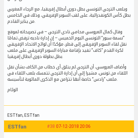
ويلعب الترجي التونسي بطل دوري أبطال إفريقيا، مع الرجاء المغربي
بطل كأس الكونفدرالية، على لقب السوبر الإفريقي، وذلك في الخامس
من يناير القادم.
وقال كمال العروسي محامي نادي الترجي – في تصريحاته لموقع
“نسمة سبور” التونسي اليوم الخميس – إن إدارة ناديه ترفض تمامًا
نقل لقاء السوبر الإفريقي إلى قطر، مؤكدًا أن لوائح الاتحاد الإفريقي
لكرة القدم “كاف” تفيد بإقامة مباراة السوبر الإفريقي على ملعب
بطل بطولة دوري أبطال إفريقيا.
وأضاف العروسي، أن الترجي لم يتلق أي خطاب من الكاف بشأن نقل
اللقاء من تونس، مشيرا إلى أن إدارة الترجي تتمسك بلعب اللقاء في
ملعب “رادس” خاصة أنها تتزامن مع الذكرى المائوية لتأسيسه.
الوئام
ESTfan
, ESTfan
ESTfan
#38
07-12-2018 20:06