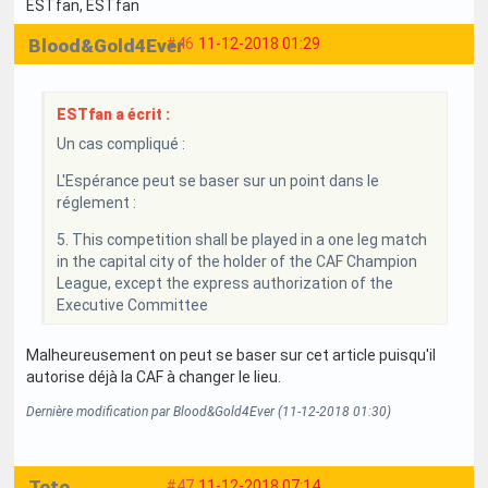
ESTfan
, ESTfan
Blood&Gold4Ever
#46
11-12-2018 01:29
ESTfan a écrit :
Un cas compliqué :
L'Espérance peut se baser sur un point dans le
réglement :
5. This competition shall be played in a one leg match
in the capital city of the holder of the CAF Champion
League, except the express authorization of the
Executive Committee
Malheureusement on peut se baser sur cet article puisqu'il
autorise déjà la CAF à changer le lieu.
Dernière modification par Blood&Gold4Ever (11-12-2018 01:30)
Toto
#47
11-12-2018 07:14