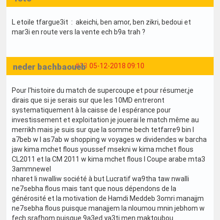
L etoile tfargue3it : akeichi, ben amor, ben zikri, bedoui et
mar3i en route vers la vente ech b9a trah ?
neder bachbaoueb
#33
05-12-2018 09:10
Pour l'histoire du match de supercoupe et pour résumer,je
dirais que si je serais sur que les 10MD entreront
systematiquement à la caisse de l espérance pour
investissement et exploitation je jouerai le match même au
merrikh mais je suis sur que la somme bech tetfarre9 bin l
a7beb w l as7ab w shopping w voyages w dividendes w barcha
jaw kima mchet flous youssef msekni w kima mchet flous
CL2011 et la CM 2011 w kima mchet flous l Coupe arabe mta3
3ammnewel
nharet li nwalliw société à but Lucratif wa9tha taw nwalli
ne7sebha flous mais tant que nous dépendons de la
générosité et la motivation de Hamdi Meddeb 3omri manajjm
ne7sebha flous puisque manajjem la nloumou mnin jebhom w
fech srafhom puisque 9a3ed ya3ti men maktoubou