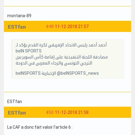
montana-89
ESTfan
#49
11-12-2018 21:57
أحمد أحمد رئيس الاتحاد الإفريقي لكرة القدم يؤكد لـ
beIN SPORTS
مصادقة اللجنة التنفيذية على إقامة كأس السوبر بين
الترجي التونسي والرجاء المغربي في الدوحة
beINSPORTS الإخبارية @beINSPORTS_news
ESTfan
ESTfan
#50
11-12-2018 21:58
La CAF a donc fait valoir l'article 6 :