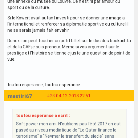
une annexe du musee du Louvre. Ce n'est ni par amour du
sport ou de la culture.
Si le Koweit avait autant investi pour se donner une image a
l'international et renforcer sa diplomatie sportive ou culturel il
ne se serais jamais fait envahir.
Donc si on peut toucher un petit billet sur le dos des boukachta
et de la CAF je suis preneur. Meme si vos argument sur le
prestige et l'histoire se tienne c juste une question de point de
vue.
toutou esperance
, toutou esperance
mestiri67
#28
04-12-2018 22:51
toutou esperance a écrit :
Soft power mon ami. N'oublions pas l'été 2017 on est
passé au niveau mediatique de "Le Qatar finance le
terrorisme" a "Neymar le transfert du siecle" sans