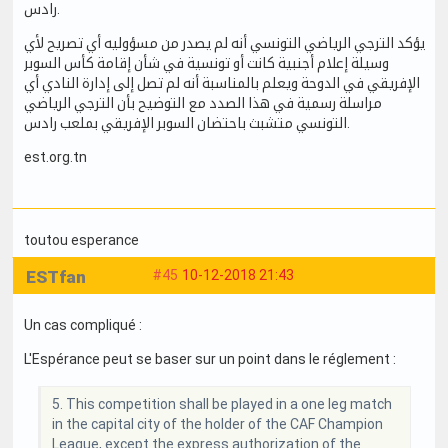
رادس.
يؤكد الترجي الرياضي التونسي أنه لم يصدر من مسؤوليه أي تصريح لأي
وسيلة إعلام أجنبية كانت أو تونسية في شأن إقامة كأس السوبر
الإفريقي في الدوحة ويعلم بالمناسبة أنه لم تصل إلى إدارة النادي أي
مراسلة رسمية في هذا الصدد مع التوضيح بأن الترجي الرياضي
التونسي متشبث باحتضان السوبر الإفريقي بملعب رادس.
est.org.tn
toutou esperance
ESTfan
#45
10-12-2018 21:43
Un cas compliqué :
L'Espérance peut se baser sur un point dans le réglement :
5. This competition shall be played in a one leg match
in the capital city of the holder of the CAF Champion
League, except the express authorization of the