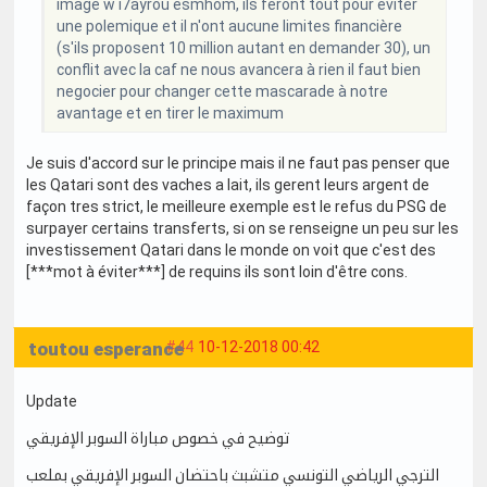
image w i7ayrou esmhom, ils feront tout pour eviter
une polemique et il n'ont aucune limites financière
(s'ils proposent 10 million autant en demander 30), un
conflit avec la caf ne nous avancera à rien il faut bien
negocier pour changer cette mascarade à notre
avantage et en tirer le maximum
Je suis d'accord sur le principe mais il ne faut pas penser que
les Qatari sont des vaches a lait, ils gerent leurs argent de
façon tres strict, le meilleure exemple est le refus du PSG de
surpayer certains transferts, si on se renseigne un peu sur les
investissement Qatari dans le monde on voit que c'est des
[***mot à éviter***] de requins ils sont loin d'être cons.
toutou esperance
#44
10-12-2018 00:42
Update
توضيح في خصوص مباراة السوبر الإفريقي
الترجي الرياضي التونسي متشبث باحتضان السوبر الإفريقي بملعب