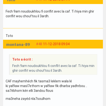
Fech 9am noudoukhlou fi conflit avec la caf. Ti hiya min ghir
conflit wou chouftou il 3ardh.
Toto
montana-89
#48
11-12-2018 09:04
Toto a écrit :
Fech 9am noudoukhlou fi conflit avec la caf. Ti hiya min
ghir conflit wou chouftou il 3ardh.
CAF mayhemhéch fik tasma3 leklem wala lé
ki yal9aw masl7ethom w yal9aw fik dharba yadhrbou ..
sa7ébhom kén elli 3andou flous
ma3neha zayéd nla7soulhom