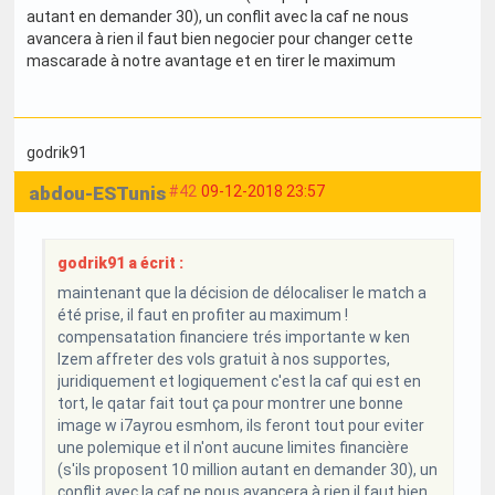
autant en demander 30), un conflit avec la caf ne nous
avancera à rien il faut bien negocier pour changer cette
mascarade à notre avantage et en tirer le maximum
godrik91
abdou-ESTunis
#42
09-12-2018 23:57
godrik91 a écrit :
maintenant que la décision de délocaliser le match a
été prise, il faut en profiter au maximum !
compensatation financiere trés importante w ken
lzem affreter des vols gratuit à nos supportes,
juridiquement et logiquement c'est la caf qui est en
tort, le qatar fait tout ça pour montrer une bonne
image w i7ayrou esmhom, ils feront tout pour eviter
une polemique et il n'ont aucune limites financière
(s'ils proposent 10 million autant en demander 30), un
conflit avec la caf ne nous avancera à rien il faut bien