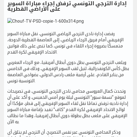
إدارة الترجي التونسي ترفض إجراء مباراة السوبر
على الأراضي القطرية
رفضت إدارة نادي الترجي الرياضي التونسي، نقل مباراة السوبر
الإفريقي أمام فريق الرجاء الرياضي، إلى العاصمة القطرية الدوحة،
متمسكًا بضرروة إجراء اللقاء في تونس، كما تنص على ذلك قوانين
الاتحاد الإفريقي لكرة القدم.
ويلعب الترجي التونسي بطل دوري أبطال أفريقيا، مع الرجاء المغربي
بطل كأس الكونفدرالية، لنيل لقب السوبر الإفريقي، وذلك في الخامس
من يناير القادم، على أرضية ملعب رادس الدولي، بضواحي العاصمة
التونسية تونس.
وتحدث كمال العروسي محامي نادي الترجي التونسي، في تصريحات
لموقع “نسمة سبور” التونسي ليلة يوم أمس الخميس، و أكد على أن
إدارة ناديه ترفض تمامًا نقل لقاء السوبر الإفريقي إلى قطر، مؤكدًا أن
لوائح الاتحاد الإفريقي لكرة القدم “كاف” تفيد بإقامة مباراة السوبر
الإفريقي على ملعب بطل بطولة دوري أبطال إفريقيا، وهذا ما نطالب
به الآن.
وذكر المحامي التونسي عبر نفس التصريح، أن الترجي لم يتلق أي