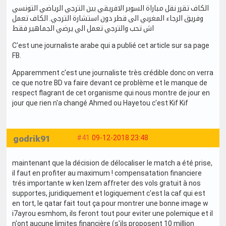
الكاف تقرر نقل مباراة السوبر الافريقي بين الترجي الرياضي التونسي
وفريق الرجاء المغربي الى قطر دون استشارة الترجي. الكاف تعمل
اش تحب والترجي تعمل الي يرضي الجماهير فقط
C'est une journaliste arabe qui a publié cet article sur sa page
FB.
Apparemment c'est une journaliste très crédible donc on verra
ce que notre BD va faire devant ce problème et le manque de
respect flagrant de cet organisme qui nous montre de jour en
jour que rien n'a changé Ahmed ou Hayetou c'est Kif Kif
godrik91
#41
09-12-2018 23:48
maintenant que la décision de délocaliser le match a été prise,
il faut en profiter au maximum ! compensatation financiere
trés importante w ken lzem affreter des vols gratuit à nos
supportes, juridiquement et logiquement c'est la caf qui est
en tort, le qatar fait tout ça pour montrer une bonne image w
i7ayrou esmhom, ils feront tout pour eviter une polemique et il
n'ont aucune limites financière (s'ils proposent 10 million