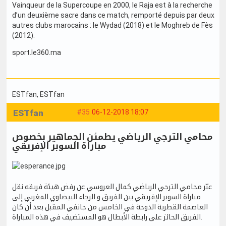
Vainqueur de la Supercoupe en 2000, le Raja est à la recherche
d’un deuxième sacre dans ce match, remporté depuis par deux
autres clubs marocains : le Wydad (2018) et le Moghreb de Fès
(2012).
sport.le360.ma
ESTfan
, ESTfan
ESTfan
#35
06-12-2018 18:07
محامي الترجي الرياضي يطمئن الجماهير بخصوص
مباراة السوبر الإفريقي
عبّر محامي الترجي الرياضي كمال العروسي عن رفض هيئة فريقه نقل
مباراة السوبر الإفريقي بين الفريق و الرجاء البيضاوي المغربي إلى
العاصمة القطرية الدوحة في الخامس من جانفي المقبل بعد أن كان
الفريق الحائز على رابطة الأبطال هو المستضيف في هذه المباراة.