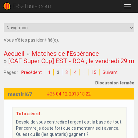
E-S-Tunis.com
Bascu
la
navig
Vous n'êtes pas identifié(e).
Accueil
»
Matches de l'Espérance
»
[CAF Super Cup] EST - RCA ; le vendredi 29 m
Pages :
Précédent
1
2
3
4
…
15
Suivant
Discussion fermée
mestiri67
#26
04-12-2018 18:22
Toto a écrit :
Desole de vous contredire l argent est la base de tout.
Par contre je doute fort que ce montant soit avance.
Qu est qu ils (les quataris) gagnent ?