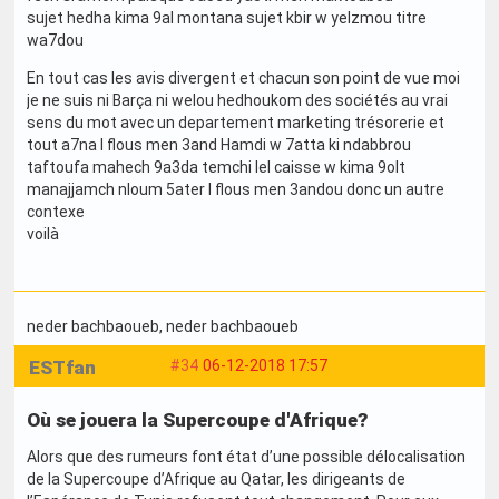
sujet hedha kima 9al montana sujet kbir w yelzmou titre
wa7dou
En tout cas les avis divergent et chacun son point de vue moi
je ne suis ni Barça ni welou hedhoukom des sociétés au vrai
sens du mot avec un departement marketing trésorerie et
tout a7na l flous men 3and Hamdi w 7atta ki ndabbrou
taftoufa mahech 9a3da temchi lel caisse w kima 9olt
manajjamch nloum 5ater l flous men 3andou donc un autre
contexe
voilà
neder bachbaoueb
, neder bachbaoueb
ESTfan
#34
06-12-2018 17:57
Où se jouera la Supercoupe d'Afrique?
Alors que des rumeurs font état d’une possible délocalisation
de la Supercoupe d’Afrique au Qatar, les dirigeants de