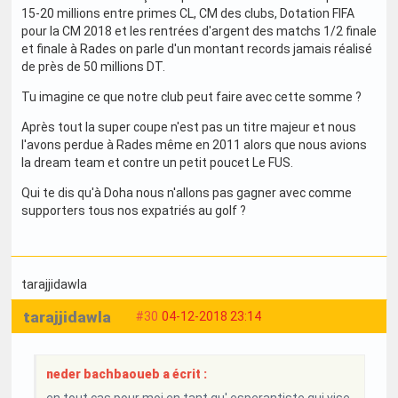
15-20 millions entre primes CL, CM des clubs, Dotation FIFA
pour la CM 2018 et les rentrées d'argent des matchs 1/2 finale
et finale à Rades on parle d'un montant records jamais réalisé
de près de 50 millions DT.
Tu imagine ce que notre club peut faire avec cette somme ?
Après tout la super coupe n'est pas un titre majeur et nous
l'avons perdue à Rades même en 2011 alors que nous avions
la dream team et contre un petit poucet Le FUS.
Qui te dis qu'à Doha nous n'allons pas gagner avec comme
supporters tous nos expatriés au golf ?
tarajjidawla
tarajjidawla
#30
04-12-2018 23:14
neder bachbaoueb a écrit :
en tout cas pour moi en tant qu' esperantiste qui vise