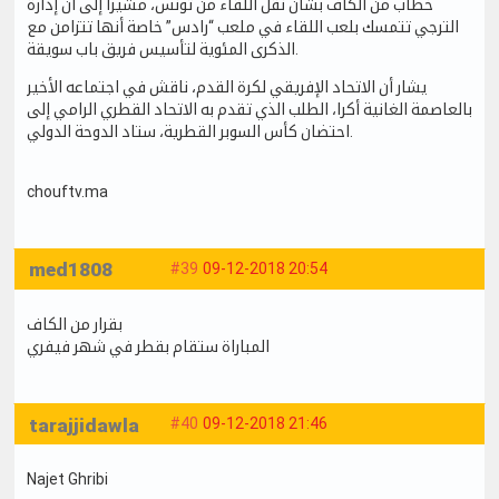
خطاب من الكاف بشأن نقل اللقاء من تونس، مشيرا إلى أن إدارة
الترجي تتمسك بلعب اللقاء في ملعب “رادس” خاصة أنها تتزامن مع
الذكرى المئوية لتأسيس فريق باب سويقة.
يشار أن الاتحاد الإفريقي لكرة القدم، ناقش في اجتماعه الأخير
بالعاصمة الغانية أكرا، الطلب الذي تقدم به الاتحاد القطري الرامي إلى
احتضان كأس السوبر القطرية، ستاد الدوحة الدولي.
chouftv.ma
med1808
#39
09-12-2018 20:54
بقرار من الكاف
المباراة ستقام بقطر في شهر فيفري
tarajjidawla
#40
09-12-2018 21:46
Najet Ghribi