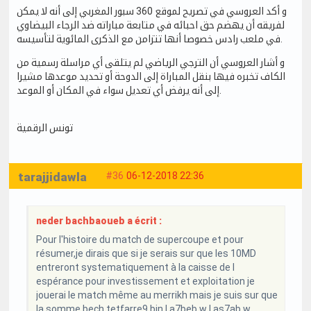
و أكد العروسي في تصريح لموقع 360 سبور المغربي إلى أنه لا يمكن
لفريقه أن يهضم حق احبائه في متابعة مباراته ضد الرجاء البيضاوي
في ملعب رادس خصوصا أنها تتزامن مع الذكرى المائوية لتأسيسه.
و أشار العروسي أن الترجي الرياضي لم يتلقى أي مراسلة رسمية من
الكاف تخبره فيها بنقل المباراة إلى الدوحة أو تحديد موعدها مشيرا
إلى أنه يرفض أي تعديل سواء في المكان أو الموعد.
تونس الرقمية
tarajjidawla
#36
06-12-2018 22:36
neder bachbaoueb a écrit :
Pour l'histoire du match de supercoupe et pour
résumer,je dirais que si je serais sur que les 10MD
entreront systematiquement à la caisse de l
espérance pour investissement et exploitation je
jouerai le match même au merrikh mais je suis sur que
la somme bech tetfarre9 bin l a7beb w l as7ab w