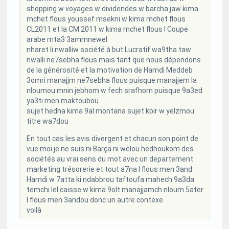
shopping w voyages w dividendes w barcha jaw kima
mchet flous youssef msekni w kima mchet flous
CL2011 et la CM 2011 w kima mchet flous l Coupe
arabe mta3 3ammnewel
nharet li nwalliw société à but Lucratif wa9tha taw
nwalli ne7sebha flous mais tant que nous dépendons
de la générosité et la motivation de Hamdi Meddeb
3omri manajjm ne7sebha flous puisque manajjem la
nloumou mnin jebhom w fech srafhom puisque 9a3ed
ya3ti men maktoubou
sujet hedha kima 9al montana sujet kbir w yelzmou
titre wa7dou
En tout cas les avis divergent et chacun son point de
vue moi je ne suis ni Barça ni welou hedhoukom des
sociétés au vrai sens du mot avec un departement
marketing trésorerie et tout a7na l flous men 3and
Hamdi w 7atta ki ndabbrou taftoufa mahech 9a3da
temchi lel caisse w kima 9olt manajjamch nloum 5ater
l flous men 3andou donc un autre contexe
voilà