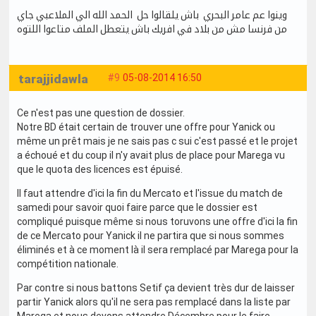
وينوا عم عامر البحري باش يلقالوا حل الحمد الله الي الملاعبي جاي
من فرنسا مش من بلاد في افريك باش يتعطل الملف متاعوا اللتوه
tarajjidawla
#9
05-08-2014 16:50
Ce n'est pas une question de dossier.
Notre BD était certain de trouver une offre pour Yanick ou
même un prêt mais je ne sais pas c sui c'est passé et le projet
a échoué et du coup il n'y avait plus de place pour Marega vu
que le quota des licences est épuisé.
Il faut attendre d'ici la fin du Mercato et l'issue du match de
samedi pour savoir quoi faire parce que le dossier est
compliqué puisque même si nous toruvons une offre d'ici la fin
de ce Mercato pour Yanick il ne partira que si nous sommes
éliminés et à ce moment là il sera remplacé par Marega pour la
compétition nationale.
Par contre si nous battons Setif ça devient très dur de laisser
partir Yanick alors qu'il ne sera pas remplacé dans la liste par
Marega et nous devons attendre Décembre pour le faire.