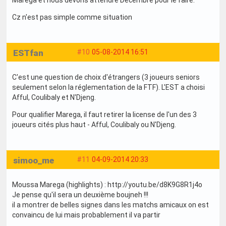
Cz n'est pas simple comme situation
ESTfan
#10
05-08-2014 16:51
C'est une question de choix d'étrangers (3 joueurs seniors
seulement selon la réglementation de la FTF). L'EST a choisi
Afful, Coulibaly et N'Djeng.
Pour qualifier Marega, il faut retirer la license de l'un des 3
joueurs cités plus haut - Afful, Coulibaly ou N'Djeng.
simoo_me
#11
04-09-2014 20:33
Moussa Marega (highlights) : http://youtu.be/d8K9G8R1j4o
Je pense qu'il sera un deuxième boujneh !!!
il a montrer de belles signes dans les matchs amicaux on est
convaincu de lui mais probablement il va partir