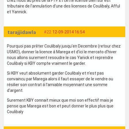
chez nous au près de la FTF. Et cette license bien sur est
tributaire de l'annulation d'une des licenses de Coulibaly, Afful
et Yannick.
tarajjidawla
#22
12-09-2014 16:54
Pourquoi pas prêter Coulibaly jusqu'en Decembre (retour chez
USMO), donner la licence á Marega et d'ici le mercato d'hiver
nous allons surement resoudre le cas Yanick et reprendre
Coulibaly si KBY compte vraiment le garder.
Si KBY veut absolument garder Coulibaly et n'est pas
convaincu par Marega alors il faut essayer de le vendre ou
résilier son contrat á l'amiable moyennant une somme
d'argent.
Surement KBY connait mieux que moi son effectif mais je
pense que Marega est bon et peut donner le plus plus que
Coulibaly