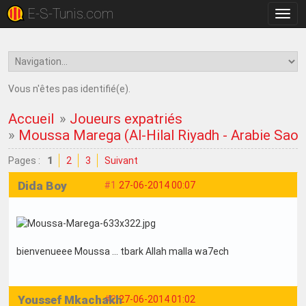
E-S-Tunis.com
Bascu
la
navig
Vous n'êtes pas identifié(e).
Accueil
»
Joueurs expatriés
»
Moussa Marega (Al-Hilal Riyadh - Arabie Saou
Pages :
1
2
3
Suivant
Dida Boy
#1
27-06-2014 00:07
bienvenueee Moussa ... tbark Allah malla wa7ech
Youssef Mkachakh
#2
27-06-2014 01:02