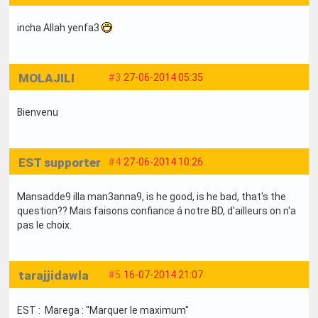
incha Allah yenfa3
MOLAJILI
#3
27-06-2014 05:35
Bienvenu
EST supporter
#4
27-06-2014 10:26
Mansadde9 illa man3anna9, is he good, is he bad, that's the
question?? Mais faisons confiance á notre BD, d'ailleurs on n'a
pas le choix.
tarajjidawla
#5
16-07-2014 21:07
EST : Marega : "Marquer le maximum"