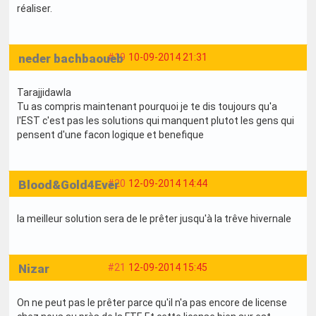
réaliser.
neder bachbaoueb
#19
10-09-2014 21:31
Tarajjidawla
Tu as compris maintenant pourquoi je te dis toujours qu'a
l'EST c'est pas les solutions qui manquent plutot les gens qui
pensent d'une facon logique et benefique
Blood&Gold4Ever
#20
12-09-2014 14:44
la meilleur solution sera de le prêter jusqu'à la trêve hivernale
Nizar
#21
12-09-2014 15:45
On ne peut pas le prêter parce qu'il n'a pas encore de license