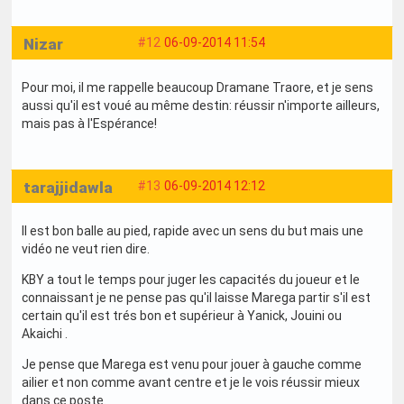
Nizar
#12
06-09-2014 11:54
Pour moi, il me rappelle beaucoup Dramane Traore, et je sens
aussi qu'il est voué au même destin: réussir n'importe ailleurs,
mais pas à l'Espérance!
tarajjidawla
#13
06-09-2014 12:12
Il est bon balle au pied, rapide avec un sens du but mais une
vidéo ne veut rien dire.
KBY a tout le temps pour juger les capacités du joueur et le
connaissant je ne pense pas qu'il laisse Marega partir s'il est
certain qu'il est trés bon et supérieur à Yanick, Jouini ou
Akaichi .
Je pense que Marega est venu pour jouer à gauche comme
ailier et non comme avant centre et je le vois réussir mieux
dans ce poste.