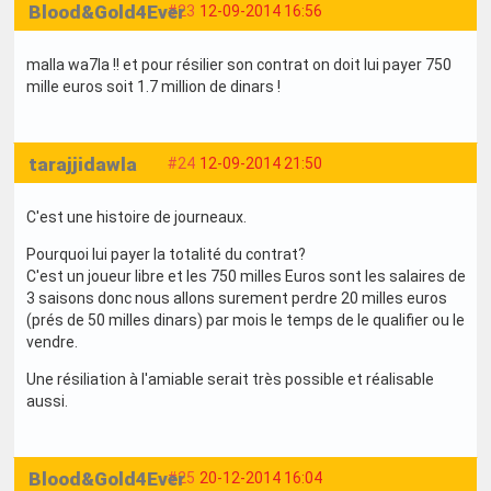
Blood&Gold4Ever
#23
12-09-2014 16:56
malla wa7la !! et pour résilier son contrat on doit lui payer 750
mille euros soit 1.7 million de dinars !
tarajjidawla
#24
12-09-2014 21:50
C'est une histoire de journeaux.
Pourquoi lui payer la totalité du contrat?
C'est un joueur libre et les 750 milles Euros sont les salaires de
3 saisons donc nous allons surement perdre 20 milles euros
(prés de 50 milles dinars) par mois le temps de le qualifier ou le
vendre.
Une résiliation à l'amiable serait très possible et réalisable
aussi.
Blood&Gold4Ever
#25
20-12-2014 16:04