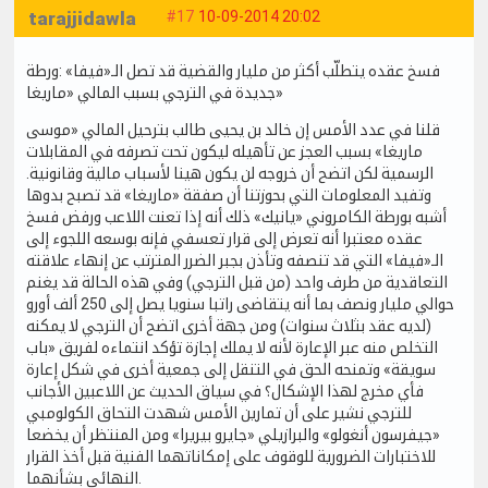
tarajjidawla
#17
10-09-2014 20:02
فسخ عقده يتطلّب أكثر من مليار والقضية قد تصل الـ«فيفا» :ورطة
جديدة في الترجي بسبب المالي «ماريغا»
قلنا في عدد الأمس إن خالد بن يحيى طالب بترحيل المالي «موسى
ماريغا» بسبب العجز عن تأهيله ليكون تحت تصرفه في المقابلات
الرسمية لكن اتضح أن خروجه لن يكون هينا لأسباب مالية وقانونية.
وتفيد المعلومات التي بحوزتنا أن صفقة «ماريغا» قد تصبح بدوها
أشبه بورطة الكامروني «يانيك» ذلك أنه إذا تعنت اللاعب ورفض فسخ
عقده معتبرا أنه تعرض إلى قرار تعسفي فإنه بوسعه اللجوء إلى
الـ«فيفا» التي قد تنصفه وتأذن بجبر الضرر المترتب عن إنهاء علاقته
التعاقدية من طرف واحد (من قبل الترجي) وفي هذه الحالة قد يغنم
حوالي مليار ونصف بما أنه يتقاضى راتبا سنويا يصل إلى 250 ألف أورو
(لديه عقد بثلاث سنوات) ومن جهة أخرى اتضح أن الترجي لا يمكنه
التخلص منه عبر الإعارة لأنه لا يملك إجازة تؤكد انتماءه لفريق «باب
سويقة» وتمنحه الحق في التنقل إلى جمعية أخرى في شكل إعارة
فأي مخرج لهذا الإشكال؟ في سياق الحديث عن اللاعبين الأجانب
للترجي نشير على أن تمارين الأمس شهدت التحاق الكولومبي
«جيفرسون أنغولو» والبرازيلي «جايرو بيريرا» ومن المنتظر أن يخضعا
للاختبارات الضرورية للوقوف على إمكاناتهما الفنية قبل أخذ القرار
النهائي بشأنهما.