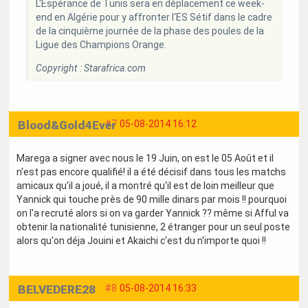
L'Espérance de Tunis sera en déplacement ce week-
end en Algérie pour y affronter l'ES Sétif dans le cadre
de la cinquième journée de la phase des poules de la
Ligue des Champions Orange.
Copyright : Starafrica.com
Blood&Gold4Ever
#7
05-08-2014 16:12
Marega a signer avec nous le 19 Juin, on est le 05 Août et il
n'est pas encore qualifié! il a été décisif dans tous les matchs
amicaux qu'il a joué, il a montré qu'il est de loin meilleur que
Yannick qui touche près de 90 mille dinars par mois !! pourquoi
on l'a recruté alors si on va garder Yannick ?? même si Afful va
obtenir la nationalité tunisienne, 2 étranger pour un seul poste
alors qu'on déja Jouini et Akaichi c'est du n'importe quoi !!
BELVEDERE28
#8
05-08-2014 16:33