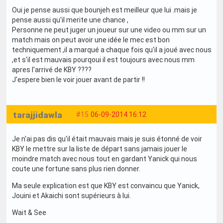
Oui je pense aussi que bounjeh est meilleur que lui .mais je
pense aussi qu'il merite une chance ,
Personne ne peut juger un joueur sur une video ou mm sur un
match mais on peut avoir une idée le mec est bon
techniquement ,il a marqué a chaque fois qu'il a joué avec nous
,et s'il est mauvais pourqoui il est toujours avec nous mm
apres l'arrivé de KBY ????
J'espere bien le voir jouer avant de partir !!
tarajjidawla
#15
06-09-2014 16:12
Je n'ai pas dis qu'il était mauvais mais je suis étonné de voir
KBY le mettre sur la liste de départ sans jamais jouer le
moindre match avec nous tout en gardant Yanick qui nous
coute une fortune sans plus rien donner.
Ma seule explication est que KBY est convaincu que Yanick,
Jouini et Akaichi sont supérieurs à lui.
Wait & See