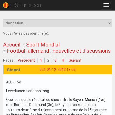
E-S-Tunis.com
Bascu
la
navig
Vous n'êtes pas identifié(e).
Accueil
»
Sport Mondial
»
Football allemand : nouvelles et discussions
Pages :
Précédent
1
2
3
4
Suivant
Gianni
#26
01-12-2012 18:09
ALL - 15e j.
Leverkusen tient son rang
Quel que soit le résultat du choc entre le Bayern Munich (1er)
et le Borussia Dortmund (3e), le Bayer Leverkusen sera
toujours deuxième du classement au terme de la 15e journée