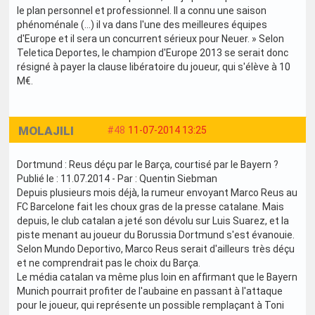
le plan personnel et professionnel. Il a connu une saison
phénoménale (...) il va dans l'une des meilleures équipes
d'Europe et il sera un concurrent sérieux pour Neuer. » Selon
Teletica Deportes, le champion d'Europe 2013 se serait donc
résigné à payer la clause libératoire du joueur, qui s'élève à 10
M€.
MOLAJILI
#48
11-07-2014 13:25
Dortmund : Reus déçu par le Barça, courtisé par le Bayern ?
Publié le : 11.07.2014 - Par : Quentin Siebman
Depuis plusieurs mois déjà, la rumeur envoyant Marco Reus au
FC Barcelone fait les choux gras de la presse catalane. Mais
depuis, le club catalan a jeté son dévolu sur Luis Suarez, et la
piste menant au joueur du Borussia Dortmund s'est évanouie.
Selon Mundo Deportivo, Marco Reus serait d'ailleurs très déçu
et ne comprendrait pas le choix du Barça.
Le média catalan va même plus loin en affirmant que le Bayern
Munich pourrait profiter de l'aubaine en passant à l'attaque
pour le joueur, qui représente un possible remplaçant à Toni