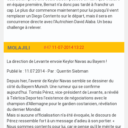
en équipe première, Bernat n'a donc pas tardé à franchir un
cap. Le plus dur commence maintenant pour lui puisqu'il vient
remplacer un Diego Contento sur le départ, mais il sera en
concurrence directe avec l'Autrichien David Alaba. Un beau
challenge à relever.
MOLAJILI
#47
11-07-2014 13:22
La direction de Levante envoie Keylor Navas au Bayern !
Publié le : 11.07.2014 - Par : Quentin Siebman
Depuis hier, l'avenir de Keylor Navas semble se dessiner du
côté du Bayern Munich. Une rumeur qui se confirme
aujourd'hui. Tomás Pérez, vice-président de Levante, a révélé
à Teletica Deportes l'existence de négociations avec le
champion d'Allemagne pour le gardien costaricien, révélation
du dernier Mondial.
Mais si aucune officialisation n'a été évoquée, le discours de
Pérez ressemble fort à un message d'adieu à son portier. «
Nous sommes contents pour lui, car je pense qu'il le mérite sur