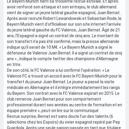
Le Bayern Munich tient sa troisième recrue estivale. Et après
avoir renforcé son attaque et son entrejeu, le club allemand
vient de signer un jeune latéral gauche espagnol, Juan Bernat.
Après avoir recruté Robert Lewandowski et Sebastian Rode, le
Bayern Munich vient d'officialiser sur son site internet l'arrivée
du jeune latéral gauche du FC Valence, Juan Bernat. Âgé de 21
ans, l'Espagnol a signé un contrat de cinq ans. Le montant de
son transfert n'a pas été confirmé, mais la presse allemande
indique qu'il serait de 10 M€. « Le Bayern Munich a signé le
défenseur de Valence Juan Bernat. Il a signé un contrat de cinq
ans » , indique le compte twitter des champions d'Allemagne
en titre.
De son côté, le FC Valence a lui confirmé l'opération. « Le
Valence FC a trouvé un accord avec le FC Bayern Munich pour le
transfert du joueur Juan Bernat. Le joueur a passé la visite
médicale en Allemagne et il intègre immédiatement les rangs
du Bayern. Son contrat avec le FC Valence expirait en 2015. Le
club remercie Juan Bernat pour son comportement
professionnel durant ses années au centre de formation et en
équipe première », peut-on lire sur le communiqué.
Recrue surprise, Bernat est sans doute l'un des talents (6
sélections chez les Espoirs) du vivier espagnol repéré par Pep
Guardiola. Après une seule saison passée en tant que titulaire