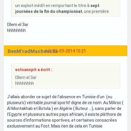
un exploit inédit en remportant le titre à
sept
journées de la fin du championnat
, une première.
I3lem el 3ar
hhhhhhhh
BenM'radMachouche
#41
26-03-2014 10:21
estsanspit a écrit :
I3lem el 3ar
hhhhhhhh
J'allais aborder ce sujet de l'absence en Tunisie d'un (ou
plusieurs) véritable journal sportif digne de ce nom. Au MAroc (
Al Montakhab et Botola ) en Algérie ( Buteur ...), sans parler de
l'Egypte et plusieurs autres pays africain, il existe pléthore de
sources d'informations sportives, et certaines consacrées
exclusivement au Foot. Mais rien de cela en Tunisie.