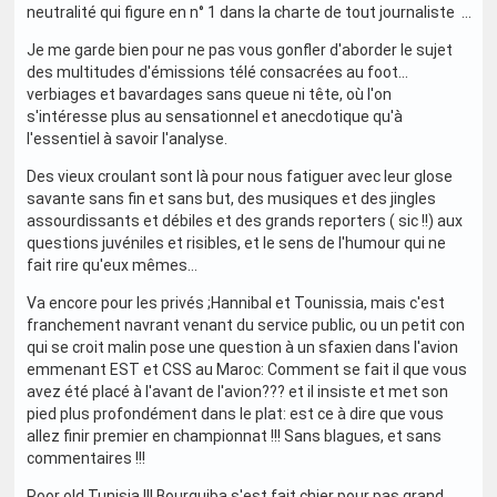
neutralité qui figure en n° 1 dans la charte de tout journaliste ...
Je me garde bien pour ne pas vous gonfler d'aborder le sujet
des multitudes d'émissions télé consacrées au foot...
verbiages et bavardages sans queue ni tête, où l'on
s'intéresse plus au sensationnel et anecdotique qu'à
l'essentiel à savoir l'analyse.
Des vieux croulant sont là pour nous fatiguer avec leur glose
savante sans fin et sans but, des musiques et des jingles
assourdissants et débiles et des grands reporters ( sic !!) aux
questions juvéniles et risibles, et le sens de l'humour qui ne
fait rire qu'eux mêmes...
Va encore pour les privés ;Hannibal et Tounissia, mais c'est
franchement navrant venant du service public, ou un petit con
qui se croit malin pose une question à un sfaxien dans l'avion
emmenant EST et CSS au Maroc: Comment se fait il que vous
avez été placé à l'avant de l'avion??? et il insiste et met son
pied plus profondément dans le plat: est ce à dire que vous
allez finir premier en championnat !!! Sans blagues, et sans
commentaires !!!
Poor old Tunisia !!! Bourguiba s'est fait chier pour pas grand