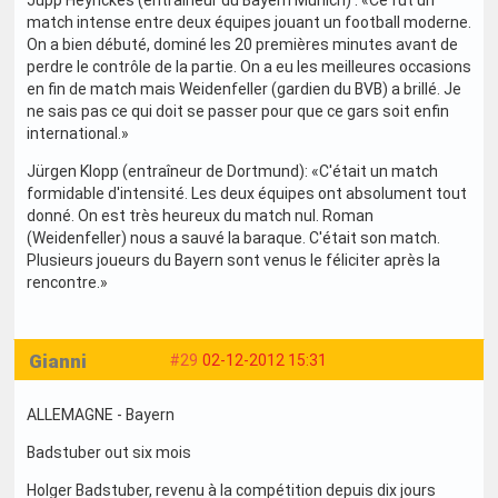
Jupp Heynckes (entraîneur du Bayern Munich) : «Ce fut un
match intense entre deux équipes jouant un football moderne.
On a bien débuté, dominé les 20 premières minutes avant de
perdre le contrôle de la partie. On a eu les meilleures occasions
en fin de match mais Weidenfeller (gardien du BVB) a brillé. Je
ne sais pas ce qui doit se passer pour que ce gars soit enfin
international.»
Jürgen Klopp (entraîneur de Dortmund): «C'était un match
formidable d'intensité. Les deux équipes ont absolument tout
donné. On est très heureux du match nul. Roman
(Weidenfeller) nous a sauvé la baraque. C'était son match.
Plusieurs joueurs du Bayern sont venus le féliciter après la
rencontre.»
Gianni
#29
02-12-2012 15:31
ALLEMAGNE - Bayern
Badstuber out six mois
Holger Badstuber, revenu à la compétition depuis dix jours