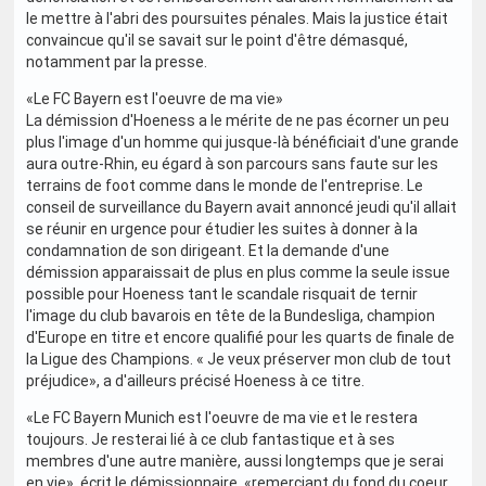
le mettre à l'abri des poursuites pénales. Mais la justice était
convaincue qu'il se savait sur le point d'être démasqué,
notamment par la presse.
«Le FC Bayern est l'oeuvre de ma vie»
La démission d'Hoeness a le mérite de ne pas écorner un peu
plus l'image d'un homme qui jusque-là bénéficiait d'une grande
aura outre-Rhin, eu égard à son parcours sans faute sur les
terrains de foot comme dans le monde de l'entreprise. Le
conseil de surveillance du Bayern avait annoncé jeudi qu'il allait
se réunir en urgence pour étudier les suites à donner à la
condamnation de son dirigeant. Et la demande d'une
démission apparaissait de plus en plus comme la seule issue
possible pour Hoeness tant le scandale risquait de ternir
l'image du club bavarois en tête de la Bundesliga, champion
d'Europe en titre et encore qualifié pour les quarts de finale de
la Ligue des Champions. « Je veux préserver mon club de tout
préjudice», a d'ailleurs précisé Hoeness à ce titre.
«Le FC Bayern Munich est l'oeuvre de ma vie et le restera
toujours. Je resterai lié à ce club fantastique et à ses
membres d'une autre manière, aussi longtemps que je serai
en vie», écrit le démissionnaire, «remerciant du fond du coeur