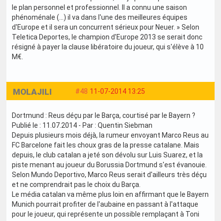
le plan personnel et professionnel. Il a connu une saison
phénoménale (...) il va dans l'une des meilleures équipes
d'Europe et il sera un concurrent sérieux pour Neuer. » Selon
Teletica Deportes, le champion d'Europe 2013 se serait donc
résigné à payer la clause libératoire du joueur, qui s'élève à 10
M€.
MOLAJILI
#48
11-07-2014 13:25
Dortmund : Reus déçu par le Barça, courtisé par le Bayern ?
Publié le : 11.07.2014 - Par : Quentin Siebman
Depuis plusieurs mois déjà, la rumeur envoyant Marco Reus au
FC Barcelone fait les choux gras de la presse catalane. Mais
depuis, le club catalan a jeté son dévolu sur Luis Suarez, et la
piste menant au joueur du Borussia Dortmund s'est évanouie.
Selon Mundo Deportivo, Marco Reus serait d'ailleurs très déçu
et ne comprendrait pas le choix du Barça.
Le média catalan va même plus loin en affirmant que le Bayern
Munich pourrait profiter de l'aubaine en passant à l'attaque
pour le joueur, qui représente un possible remplaçant à Toni