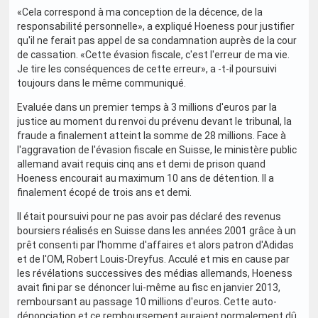
«Cela correspond à ma conception de la décence, de la
responsabilité personnelle», a expliqué Hoeness pour justifier
qu'il ne ferait pas appel de sa condamnation auprès de la cour
de cassation. «Cette évasion fiscale, c'est l'erreur de ma vie.
Je tire les conséquences de cette erreur», a -t-il poursuivi
toujours dans le même communiqué.
Evaluée dans un premier temps à 3 millions d'euros par la
justice au moment du renvoi du prévenu devant le tribunal, la
fraude a finalement atteint la somme de 28 millions. Face à
l'aggravation de l'évasion fiscale en Suisse, le ministère public
allemand avait requis cinq ans et demi de prison quand
Hoeness encourait au maximum 10 ans de détention. Il a
finalement écopé de trois ans et demi.
Il était poursuivi pour ne pas avoir pas déclaré des revenus
boursiers réalisés en Suisse dans les années 2001 grâce à un
prêt consenti par l'homme d'affaires et alors patron d'Adidas
et de l'OM, Robert Louis-Dreyfus. Acculé et mis en cause par
les révélations successives des médias allemands, Hoeness
avait fini par se dénoncer lui-même au fisc en janvier 2013,
remboursant au passage 10 millions d'euros. Cette auto-
dénonciation et ce remboursement auraient normalement dû