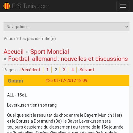
E-S-Tunis.com
Bascu
la
navig
Vous n'êtes pas identifié(e).
Accueil
»
Sport Mondial
»
Football allemand : nouvelles et discussions
Pages :
Précédent
1
2
3
4
Suivant
Gianni
#26
01-12-2012 18:09
ALL - 15e j.
Leverkusen tient son rang
Quel que soit le résultat du choc entre le Bayern Munich (1er)
et le Borussia Dortmund (3e), le Bayer Leverkusen sera
toujours deuxième du classement au terme de la 15e journée