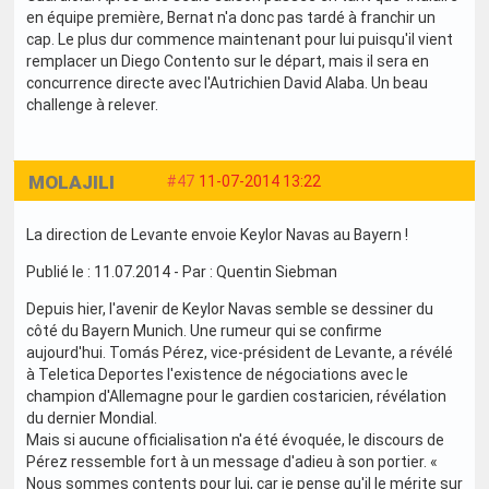
en équipe première, Bernat n'a donc pas tardé à franchir un
cap. Le plus dur commence maintenant pour lui puisqu'il vient
remplacer un Diego Contento sur le départ, mais il sera en
concurrence directe avec l'Autrichien David Alaba. Un beau
challenge à relever.
MOLAJILI
#47
11-07-2014 13:22
La direction de Levante envoie Keylor Navas au Bayern !
Publié le : 11.07.2014 - Par : Quentin Siebman
Depuis hier, l'avenir de Keylor Navas semble se dessiner du
côté du Bayern Munich. Une rumeur qui se confirme
aujourd'hui. Tomás Pérez, vice-président de Levante, a révélé
à Teletica Deportes l'existence de négociations avec le
champion d'Allemagne pour le gardien costaricien, révélation
du dernier Mondial.
Mais si aucune officialisation n'a été évoquée, le discours de
Pérez ressemble fort à un message d'adieu à son portier. «
Nous sommes contents pour lui, car je pense qu'il le mérite sur