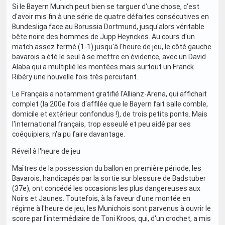
Si le Bayern Munich peut bien se targuer d'une chose, c'est
d'avoir mis fin à une série de quatre défaites consécutives en
Bundesliga face au Borussia Dortmund, jusqu'alors véritable
bête noire des hommes de Jupp Heynckes. Au cours d'un
match assez fermé (1-1) jusqu'à l'heure de jeu, le côté gauche
bavarois a été le seul à se mettre en évidence, avec un David
Alaba qui a multiplié les montées mais surtout un Franck
Ribéry une nouvelle fois très percutant.
Le Français a notamment gratifié l'Allianz-Arena, qui affichait
complet (la 200e fois d'affilée que le Bayern fait salle comble,
domicile et extérieur confondus !), de trois petits ponts. Mais
l'international français, trop esseulé et peu aidé par ses
coéquipiers, n'a pu faire davantage.
Réveil à l'heure de jeu
Maîtres de la possession du ballon en première période, les
Bavarois, handicapés par la sortie sur blessure de Badstuber
(37e), ont concédé les occasions les plus dangereuses aux
Noirs et Jaunes. Toutefois, à la faveur d'une montée en
régime à l'heure de jeu, les Munichois sont parvenus à ouvrir le
score par l'intermédiaire de Toni Kroos, qui, d'un crochet, a mis