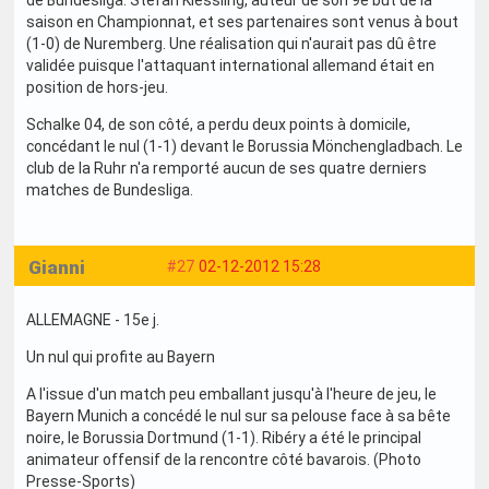
de Bundesliga. Stefan Kiessling, auteur de son 9e but de la
saison en Championnat, et ses partenaires sont venus à bout
(1-0) de Nuremberg. Une réalisation qui n'aurait pas dû être
validée puisque l'attaquant international allemand était en
position de hors-jeu.
Schalke 04, de son côté, a perdu deux points à domicile,
concédant le nul (1-1) devant le Borussia Mönchengladbach. Le
club de la Ruhr n'a remporté aucun de ses quatre derniers
matches de Bundesliga.
Gianni
#27
02-12-2012 15:28
ALLEMAGNE - 15e j.
Un nul qui profite au Bayern
A l'issue d'un match peu emballant jusqu'à l'heure de jeu, le
Bayern Munich a concédé le nul sur sa pelouse face à sa bête
noire, le Borussia Dortmund (1-1). Ribéry a été le principal
animateur offensif de la rencontre côté bavarois. (Photo
Presse-Sports)