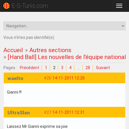
E-S-Tunis.com
Bascu
la
navig
Vous n'êtes pas identifié(e).
Accueil
»
Autres sections
»
[Hand Ball] Les nouvelles de l'équipe nationale
Pages :
Précédent
1
2
3
4
…
28
Suivant
waeltn
#26
14-11-2011 12:28
Gianni !!!
UltraSlan
#27
14-11-2011 12:31
Laissez Mr Gianni exprime sa joie