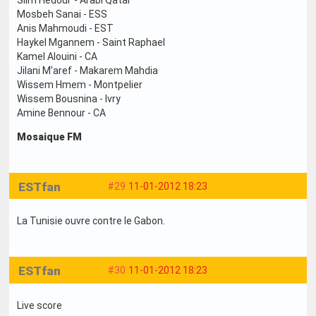
Slim Hedoui - Arabi Qatar
Mosbeh Sanai - ESS
Anis Mahmoudi - EST
Haykel Mgannem - Saint Raphael
Kamel Alouini - CA
Jilani M'aref - Makarem Mahdia
Wissem Hmem - Montpelier
Wissem Bousnina - Ivry
Amine Bennour - CA
Mosaique FM
ESTfan
#29
11-01-2012 18:23
La Tunisie ouvre contre le Gabon.
ESTfan
#30
11-01-2012 18:23
Live score