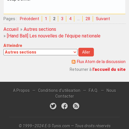
Pages :
Précédent
1
2
3
4
…
28
Suivant
Accueil
»
Autres sections
»
[Hand Ball] Les nouvelles de l'équipe nationale
Atteindre
Flux Atom de la discussion
l'accueil du site
Retourner à
A Propos
—
Conditions d'utilisation
—
F.A.Q.
—
Nous
Contacter
© 1999–2024 E-S-Tunis.com — Tous droits réservés