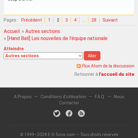
Pages :
Précédent
1
2
3
4
…
28
Suivant
Accueil
»
Autres sections
»
[Hand Ball] Les nouvelles de l'équipe nationale
Atteindre
Flux Atom de la discussion
l'accueil du site
Retourner à
A Propos
—
Conditions d'utilisation
—
F.A.Q.
—
Nous
Contacter
© 1999–2024 E-S-Tunis.com — Tous droits réservés