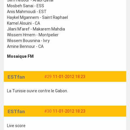
Slim Hedoui - Arabi Qatar
Mosbeh Sanai - ESS
Anis Mahmoudi - EST
Haykel Mgannem - Saint Raphael
Kamel Alouini - CA
Jilani M'aref - Makarem Mahdia
Wissem Hmem - Montpelier
Wissem Bousnina - Ivry
Amine Bennour - CA
Mosaique FM
ESTfan
#29
11-01-2012 18:23
La Tunisie ouvre contre le Gabon.
ESTfan
#30
11-01-2012 18:23
Live score