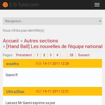
E-S-Tunis.com
Bascu
la
navig
Vous n'êtes pas identifié(e).
Accueil
»
Autres sections
»
[Hand Ball] Les nouvelles de l'équipe nationale
Pages :
Précédent
1
2
3
4
…
28
Suivant
waeltn
#26
14-11-2011 12:28
Gianni !!!
UltraSlan
#27
14-11-2011 12:31
Laissez Mr Gianni exprime sa joie