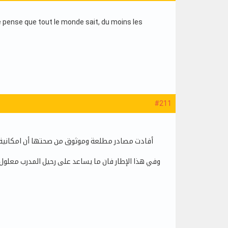
 je pense que tout le monde sait, du moins les
#211
أفادت مصادر مطلعة وموثوق من صحتها أن امكانية ر
وفي هذا الإطار فان ما يساعد على رحيل المدرب معلو