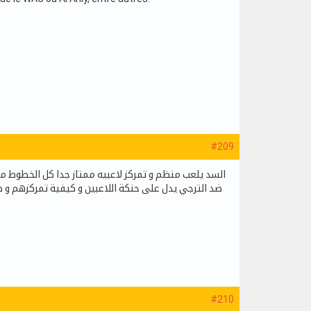
#209
السد يلعب منظم و تمركز لاعبيه ممتاز جدا كل الخطوط م
#210