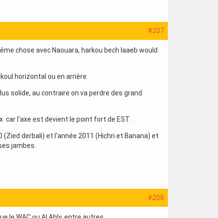
#207
 même chose avec Naouara, harkou bech laaeb would
oul horizontal ou en arrière.
lus solide, au contraire on va perdre des grand
 car l'axe est devient le point fort de EST.
 (Zied derbali) et l'année 2011 (Hichri et Banana) et
 ses jambes.
#208
e le WAC ou Al Ahly, entre autres.