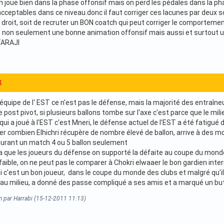
on joue bien dans la phase offonsif mais on perd les pédales dans la p
ceptables dans ce niveau.donc il faut corriger ces lacunes par deux s
 droit, soit de recruter un BON coatch qui peut corriger le comporteme
e non seulement une bonne animation offonsif mais aussi et surtout
 TARAJI
4
'équipe de l' EST ce n'est pas le défense, mais la majorité des entraî
 post pivot, si plusieurs ballons tombe sur l'axe c'est parce que le mili
 qui a joué à l'EST c'est Mneri, le défense actuel de l'EST a été fatigué 
der combien Elhichri récupère de nombre élevé de ballon, arrive à des 
durant un match 4 ou 5 ballon seulement
 la que les joueurs du défense on supporté la défaite au coupe du monde
faible, on ne peut pas le comparer à Chokri elwaaer le bon gardien inter
'est un bon joueur, dans le coupe du monde des clubs et malgré qu'il n
au milieu, a donné des passe compliqué a ses amis et a marqué un but,
n par Harrabi (15-12-2011 11:13)