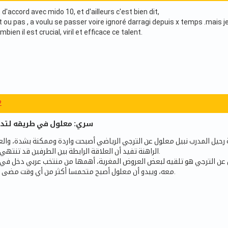
t d'accord avec mido 10, et d'ailleurs c'est bien dit,
eut ou pas , a voulu se passer voire ignoré darragi depuis x temps .mais
ien il est crucial, viril et efficace ce talent.
2
سري: معلول في طريقه لتدر
حيل المدرب نبيل معلول عن الترجي الرياضي أصبحت واردة وممكنة بشدة، وال
الراهنة تفيد أن العلاقة الرابطة بين الطرفين قد تنتهي في القريب العاجل.
ل عن الترجي هو تلقيه لبعض العروض المغرية، أهمها من منتخب عربي دخل ف
معه، ويبدو أن معلول أصبح متحمسا أكثر من أي وقت مضى لخوض تجربة جديدة.