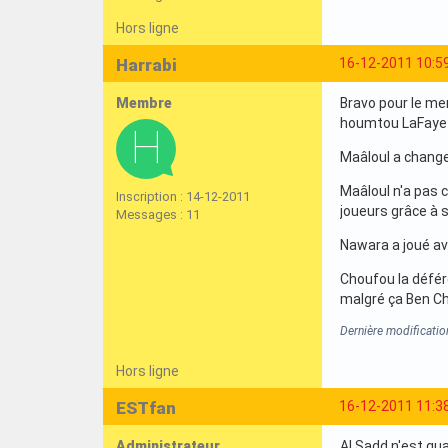
Hors ligne
Harrabi
16-12-2011 10:5
Membre
Bravo pour le me
houmtou LaFayette
Maâloul a changer
Maâloul n'a pas c
Inscription : 14-12-2011
joueurs grâce à 
Messages : 11
Nawara a joué ave
Choufou la défére
malgré ça Ben Ch
Dernière modificatio
Hors ligne
ESTfan
16-12-2011 11:3
Administrateur
Al Sadd n'est qu