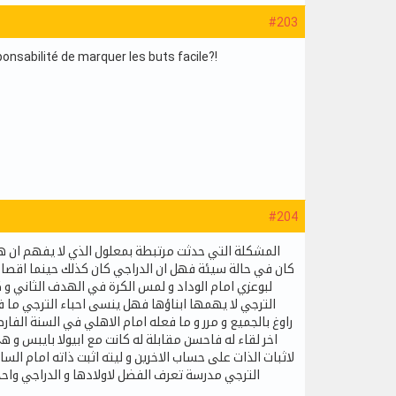
#203
nsabilité de marquer les buts facile?!
#204
المشكلة التي حدثت مرتبطة بمعلول الذي لا يفهم ان هنا
كان في حالة سيئة فهل ان الدراجي كان كذلك حينما اقصاه 
لبوعزي امام الوداد و لمس الكرة في الهدف الثاني و ك
الترجي لا يهمها ابناؤها فهل ينسى احباء الترجي ما 
راوغ بالجميع و مرر و ما فعله امام الاهلي في السنة الف
اخر لقاء له فاحسن مقابلة له كانت مع ابيولا بايبس و ه
لاثبات الذات على حساب الاخرين و ليته اثبت ذاته امام ا
الترجي مدرسة تعرف الفضل لاولادها و الدراجي واح