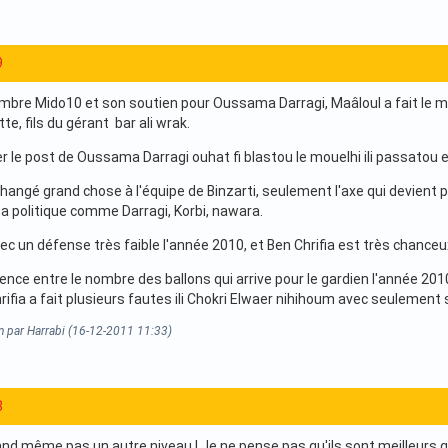
9
mbre Mido10 et son soutien pour Oussama Darragi, Maâloul a fait le
, fils du gérant bar ali wrak.
 le post de Oussama Darragi ouhat fi blastou le mouelhi ili passatou ek
hangé grand chose à l'équipe de Binzarti, seulement l'axe qui devient p
sa politique comme Darragi, Korbi, nawara.
c un défense très faible l'année 2010, et Ben Chrifia est très chanceux
nce entre le nombre des ballons qui arrive pour le gardien l'année 2010
rifia a fait plusieurs fautes ili Chokri Elwaer nihihoum avec seulement
n par Harrabi (16-12-2011 11:33)
8
and même pas un autre niveau ! Je ne pense pas qu'ils sont meilleurs qu