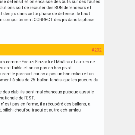
hase defensif et on encaisse des buts sur des fautes
olutions soit de recruter des BON defenseurs et
nt des jrs dans cette phase de defense...le haut
 un comportement CORRECT des jrs dans la phase
#202
neurs comme Faouzi Binzarti et Maâlou et autres ne
eu est faible et on na pas on bon pivot.
durant le parcourt car on a pas un bon milieu et un
moment à plus de 25 ballon tandis-que les joueurs du
 des club, ils sont mal chanceux puisque aussi le
nationale de l'EST.
' est pas en forme, il a récupéré des ballons, a
 billehi choufou traoui et autre ech-amlou