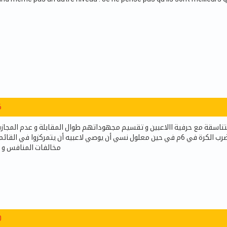
6
تناسقة مع حرفية االاعبين و تقسيم مجهوداتهم طوال المقابلة و عدم المجازف
ضد الترجي يدل على حنكة اللاعبين و كيفية تمركزهم و ضرب الكرة في 6م في حين معلول نسي أن يوصي لاعبيه أن يتمرك
مخالفات المنافس و
0