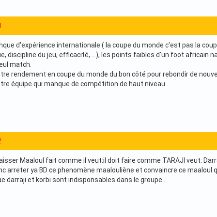
0
que d'expérience internationale ( la coupe du monde c'est pas la coupe
, discipline du jeu, efficacité,....), les points faibles d'un foot africai
seul match.
notre rendement en coupe du monde du bon côté pour rebondir de nouvea
tre équipe qui manque de compétition de haut niveau.
2
laisser Maaloul fait comme il veut:il doit faire comme TARAJI veut: Darra
c arreter ya BD ce phenomène maalouliène et convaincre ce maaloul q
que darraji et korbi sont indisponsables dans le groupe...