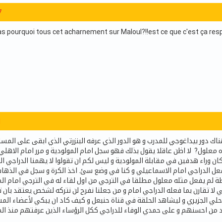
7
 pourquoi tous cet acharnement sur Maloul?!!est ce que c'est ça respo
1
ك دور بيداغوجي للمدرب و هو الدور الذي عرفه البنزرتي الذي ابقى على المسا
معلول? لا اظن عاقلا يقول بذلك فهو سجل امام المولودية و مرر امام الاهلي
ان وراء هدفين في مقابلة المولودية و ليس لكم ان تقولوا لا يهمنا الدراجي ا
فعل الدراجي امام الاسماعيلي و كنا في وضع سئ. اخذ الكرة و سجل في الذهاب 
ارطة لم يفعل مثله معلول مطلقا في الترجي من اول لقاء له في الترجي امام ا
ي لا تقارن بما فعله الدراجي امام و من جعلنا نفرح لن نتركه لشخص يعتقد بان 
لساحلي الجزيري و ليشاهد الحلقة في قناة حنبعل و كيف كاد ان يبكي لأعضاء ا
د من احسنهم و على حمدي الوفاء للدراجي ككل الرؤساء الذين عرفتهم منذ الم