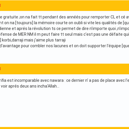
8
ude gratuite ;on na fait tt pendant des annéés pour remporter CL et cé 
on na [toujours] la mémoire courte on oubli si vite les qualités de [q
dienne et aprés la révolution ts ce permet de dire n'importe quoi ,n'import
défense de MER NM il m peut faire tt seul mais c'est pas une défaite qu
korbi,darraji mais j'aime plus tarraji
r d'avantage pour combler nos lacunes et on doit supporter l'équipe [que
8
rifia est incomparable avec nawara : ce dernier n' a pas de place avec
 voir aprés deux ans incha'Allah...