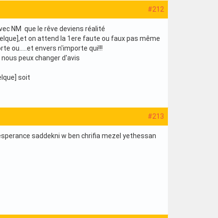
#212
avec NM que le rêve deviens réalité
uelque],et on attend la 1ere faute ou faux pas même
e ou.....et envers n'importe qui!!!
i nous peux changer d'avis
lque] soit
#213
 l'esperance saddekni w ben chrifia mezel yethessan