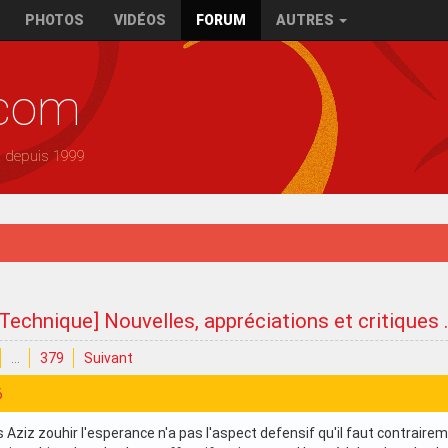
PHOTOS
VIDÉOS
FORUM
AUTRES
.com
— depuis 1999
 Technique] Nouvelles, appréciations et critiques .
…
379
Suivant
6
is Aziz zouhir l'esperance n'a pas l'aspect defensif qu'il faut contraire