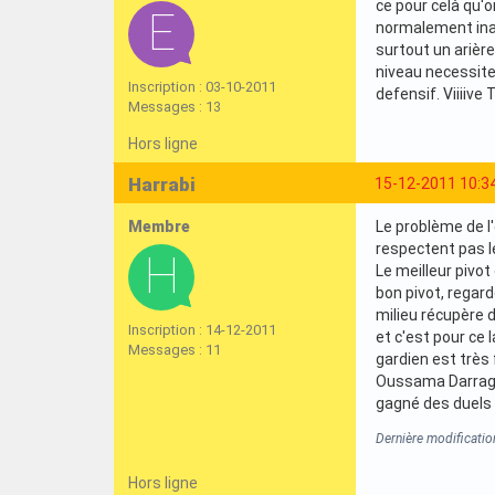
ce pour celà qu'
normalement inac
surtout un arière
niveau necessit
Inscription : 03-10-2011
defensif. Viiiive
Messages : 13
Hors ligne
Harrabi
15-12-2011 10:3
Membre
Le problème de l
respectent pas le
Le meilleur pivot
bon pivot, regar
milieu récupère 
Inscription : 14-12-2011
et c'est pour ce
Messages : 11
gardien est très 
Oussama Darragi c
gagné des duels 
Dernière modificatio
Hors ligne