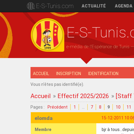
E-S-Tunis.com
ACTUALITÉ
AGENDA
E-S-Tunis
e-média de l'Espérance de Tunis 
ACCUEIL
INSCRIPTION
IDENTIFICATION
Vous n'êtes pas identifié(e).
Accueil
»
Effectif 2025/2026
»
[Staff
Pages :
Précédent
1
…
7
8
9
10
11
elomda
15-12-2011 10:0
Membre
bjr à tous...depu