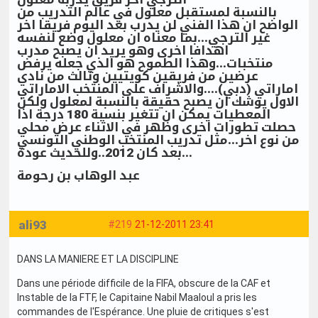
بالنسبة لمستقبل معلول في عالم التدريب من
الواضح ان هذا الفني لن يدرب بعد اليوم فريقا اخر
غير الترجي...بما معناه ان معلول وضع لنفسه
اهدافا اخرى وهو يريد ان يصبح مدرب
منتخبات...وهذا الطموح هو الذي جعله يرفض
عرضين من فريقين كويتيين وثالث من نادي
اماراتي (دبي)....والاشراف على المنتخب الاماراتي
الاول يوشك ان يصبح حقيقة بالنسبة لمعلول ولكن
المعطيات يمكن ان تتغير بنسبة 180 درجة اذا
حصلت تطورات اخرى وظهر في الاثناء عرض محلي
من نوع اخر...مثل تدريب المنتخب الوطني التونسي
بعد كان 2012..وللحديث عودة...
عبد الوهاب بن رحومة
ali93
#219
21-12-2011 23:41
DANS LA MANIERE ET LA DISCIPLINE
Dans une période difficile de la FIFA, obscure de la CAF et
Instable de la FTF, le Capitaine Nabil Maaloul a pris les
commandes de l'Espérance. Une pluie de critiques s'est