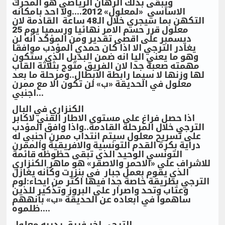
ويبقى بذلك الرهان الرياضي هو المحرك
الاساسي «لمعلول» 2012....ولا احد بامكانه
التكهن بما سيجري خلال الـ48 ساعة القادمة لان
معلول قرر حسم الامر نهائيا ورسميا يوم 25
ديسمبر على اقصى تقدير ومن المؤكد انه لن
يغادر الترجي الا اذا كان حمدي المؤدب موافقا
وهو ما يعني اليا انه ضمن البديل الذي ستكون
مهمته صعبة جدا لان الفريق متوج بثلاثة القاب
لها وزنها لا سيما رابطة الابطال..ومرحلة ما بعد
معلول في الحديقة «ب» لن تكون الا مع ممرن
اجنبي...
الكنزاري في البال
اذا حصل فراغ على مستوى الاطار الفني لاكابر
الترجي خلال المرحلة القادمة..واذا وافق المؤدب
على تسريح معلول سيتم انتداب ممرن اجنبي له
دراية بكرة القدم التونسية والافريقية والممرن
التونسي الوحيد الذي تبقى حظوظه قائمة
للاشراف على «الاحمر والاصفر» هو ماهر الكنزاري
الذي يقوم بعمل جبار في بنزرت وكأنه يغازل
الترجي بطريقة خاصة جدا فيها اكثر من ايحاء:لوم
وعتاب وتحد واصرار على البروز وتذكير للذين
ساهموا في ابعاده عن الحديقة «ب» بأنههم
ظلموه....
الترجي اخر فريق يدربه معلول