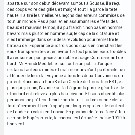
abattue sur son début décevant surtout à Sousse, il a reçu
des coups voire des gifles et malgré tout il a gardé la tête
haute. Il a tiré les meilleures leçons des erreurs commises de
tout un monde. Pas à pas, et en assumant les effets des
beaux et mauvais temps, il a pu franchir, non pas en homme
bavard mais plutôt en homme sûr, le cap de la dictature et
s'est immergé dans celui de la révolution pour remettre le
bateau de l'Espérance aux trois bons quais en cherchant les
eaux transparentes et en évitant à tout prix les eaux troubles.
Il a réussi son pari grâce à un noble et sage Commandant de
bord : Mr Hamdi Meddeb et surtout à un public d'or que
certains fauteurs minés et mal meneurs n'ont pu ébranler ou
atténuer de leur clairvoyance à tous les deux. Convaincus du
potentiel acquis au Parc B et au Centre de formation EST, et
plus que jamais, l'avance se fait à grands pas de géants et le
standard est relevé au plus haut niveau. Et sans objectif, plus
personne ne prétend tenir le bon bout. Tout ce monde clef a
tout récemment bien frappé pour longtemps tenir le fauteuil
de Leader du calcio en Tunisie. En position de force face à tout
ce monde Espérantiste, le chemin est éclairé et balisé 1919 à
bon vent.