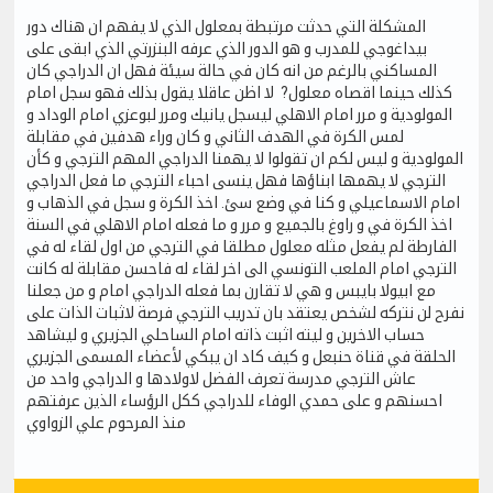
المشكلة التي حدثت مرتبطة بمعلول الذي لا يفهم ان هناك دور
بيداغوجي للمدرب و هو الدور الذي عرفه البنزرتي الذي ابقى على
المساكني بالرغم من انه كان في حالة سيئة فهل ان الدراجي كان
كذلك حينما اقصاه معلول? لا اظن عاقلا يقول بذلك فهو سجل امام
المولودية و مرر امام الاهلي ليسجل يانيك ومرر لبوعزي امام الوداد و
لمس الكرة في الهدف الثاني و كان وراء هدفين في مقابلة
المولودية و ليس لكم ان تقولوا لا يهمنا الدراجي المهم الترجي و كأن
الترجي لا يهمها ابناؤها فهل ينسى احباء الترجي ما فعل الدراجي
امام الاسماعيلي و كنا في وضع سئ. اخذ الكرة و سجل في الذهاب و
اخذ الكرة في و راوغ بالجميع و مرر و ما فعله امام الاهلي في السنة
الفارطة لم يفعل مثله معلول مطلقا في الترجي من اول لقاء له في
الترجي امام الملعب التونسي الى اخر لقاء له فاحسن مقابلة له كانت
مع ابيولا بايبس و هي لا تقارن بما فعله الدراجي امام و من جعلنا
نفرح لن نتركه لشخص يعتقد بان تدريب الترجي فرصة لاثبات الذات على
حساب الاخرين و ليته اثبت ذاته امام الساحلي الجزيري و ليشاهد
الحلقة في قناة حنبعل و كيف كاد ان يبكي لأعضاء المسمى الجزيري
عاش الترجي مدرسة تعرف الفضل لاولادها و الدراجي واحد من
احسنهم و على حمدي الوفاء للدراجي ككل الرؤساء الذين عرفتهم
منذ المرحوم علي الزواوي