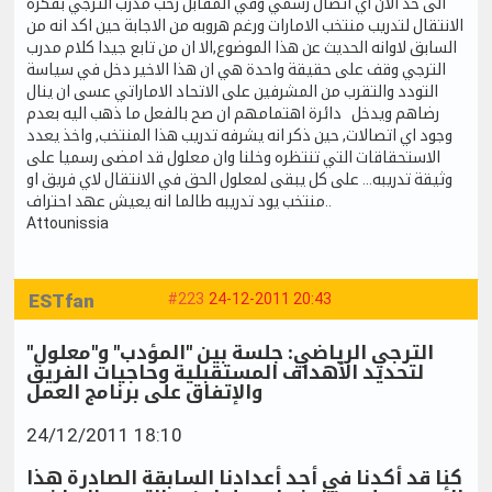
الى حد الان اي اتصال رسمي وفي المقابل رحب مدرب الترجي بفكرة
الانتقال لتدريب منتخب الامارات ورغم هروبه من الاجابة حين اكد انه من
السابق لاوانه الحديث عن هذا الموضوع,الا ان من تابع جيدا كلام مدرب
الترجي وقف على حقيقة واحدة هي ان هذا الاخير دخل في سياسة
التودد والتقرب من المشرفين على الاتحاد الاماراتي عسى ان ينال
رضاهم ويدخل دائرة اهتمامهم ان صح بالفعل ما ذهب اليه بعدم
وجود اي اتصالات, حين ذكر انه يشرفه تدريب هذا المنتخب, واخذ يعدد
الاستحقاقات التي تنتظره وخلنا وان معلول قد امضى رسميا على
وثيقة تدريبه... على كل يبقى لمعلول الحق في الانتقال لاي فريق او
منتخب يود تدريبه طالما انه يعيش عهد احتراف..
Attounissia
ESTfan
#223
24-12-2011 20:43
الترجي الرياضي: جلسة بين "المؤدب" و"معلول"
لتحديد الأهداف المستقبلية وحاجيات الفريق
والإتفاق على برنامج العمل
24/12/2011 18:10
كنا قد أكدنا في أحد أعدادنا السابقة الصادرة هذا