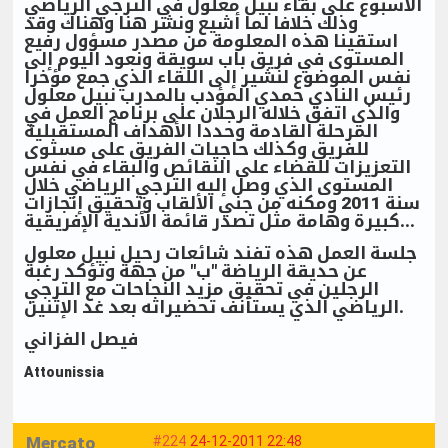
الأسبوع على بقاء نبيل معلول في الترجي الرياضي
وذلك خلافا لما أشيع ونشر هنا وهناك وقد
استقينا هذه المعلومة من مصدر مسؤول رفيع
المستوى في فريق باب سويقة ونعود اليوم إلى
نفس الموضوع لنشير إلى اللقاء الذي جمع مؤخرا
رئيس النادي حمدي المؤدب بالمدرب نبيل معلول
والذي اتفق خلاله الرجلان على برنامج العمل في
المرحلة القادمة وحددا الأهداف المستقبلية
للفريق وكذلك حاجيات الفريق على مستوى
التعزيزات للقضاء على النقائص والبقاء في نفس
المستوى الذي وصل إليه الترجي الرياضي خلال
سنة 2011 ومكنه من جني الألقاب وتحقيق إنجازات
كبيرة وهامة مثل تصدر قائمة الأندية الإفريقية...
جلسة العمل هذه تفند شائعات رحيل نبيل معلول
عن حديقة الرياضة "ب" من جهة وتؤكد رغبة
الرجلين في تحقيق مزيد النجاحات مع الترجي
الرياضي الذي يستأنف تحضيراته بعد غد الإثنين.
فيصل الفزاني
Attounissia
Mercato
#224
24-12-2011 22:48