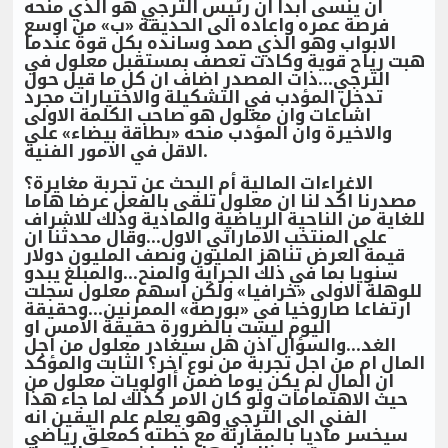
ان ينسى ابدا ان رئيس الترجي هو الذي منحه
فرصة عمره واعاده الى الحديقة «ب» من اوسع
الابواب وهو الذي صمد وسانده بكل قوة عندما
هبت رياح قوية وكادت تعصف بمستقبل معلول في
الترجي...ذات المصدر اضاف ان كل ما قيل حول
تدخل المؤدب في التشكيلة والاختيارات مجرد
اشاعات وان معلول هو صاحب الكلمة الاولى
والاخيرة وان المؤدب منحه «بطاقة بيضاء» على
الاقل في الامور الفنية.
الاغراءات المالية أم البحث عن تجربة مغايرة؟
مصدرنا اكد لنا ان معلول تلقى بالفعل عرضا هاما
للغاية من الناحية الرياضية والمادية وذلك للاشراف
على المنتخب الاماراتي الاول...وقال محدثنا ان
قيمة العرض تناهز المليون ونصف المليون دولار
سنويا بما في ذلك الجراية والمنح...والمبلغ يبدو
للوهلة الاولى «خرافيا» ولكن اسهم معلول سجلت
ارتفاعا صاروخيا في «بورصة» الممرنين...وحقيقة
اليوم ليست بالضرورة حقيقة الأمس او
الغد...والسؤال اذن هل سيغادر معلول من اجل
المال ام من اجل تجربة من نوع اخر؟ الثابت والمؤكد
ان المال لم يكن يوما ضمن أاولويات معلول من
حيث الاهتمامات ولو كان الامر كذلك لما جاء هذا
الفني الى الترجي وهو يعلم علم اليقين انه
سيخسر ماديا بالمقارنة مع خطته كمعلق رياضي