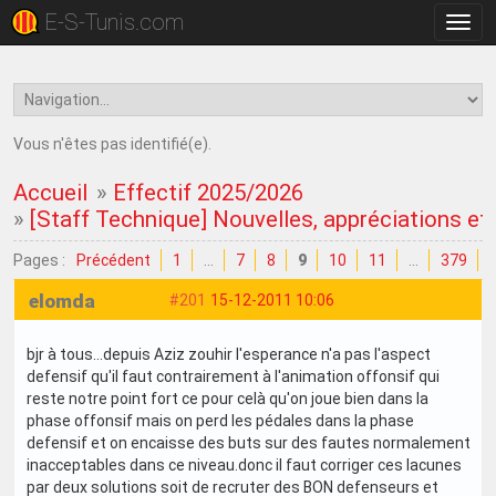
E-S-Tunis.com
Bascu
la
navig
Vous n'êtes pas identifié(e).
Accueil
»
Effectif 2025/2026
»
[Staff Technique] Nouvelles, appréciations et c
Pages :
Précédent
1
…
7
8
9
10
11
…
379
elomda
#201
15-12-2011 10:06
bjr à tous...depuis Aziz zouhir l'esperance n'a pas l'aspect
defensif qu'il faut contrairement à l'animation offonsif qui
reste notre point fort ce pour celà qu'on joue bien dans la
phase offonsif mais on perd les pédales dans la phase
defensif et on encaisse des buts sur des fautes normalement
inacceptables dans ce niveau.donc il faut corriger ces lacunes
par deux solutions soit de recruter des BON defenseurs et