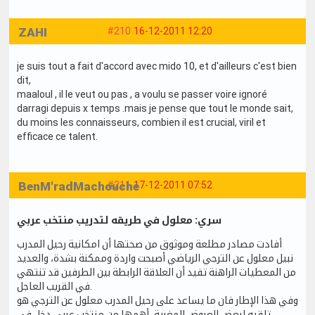
ZAHI
#210
16-12-2011 12:20
je suis tout a fait d'accord avec mido 10, et d'ailleurs c'est bien
dit,
maaloul , il le veut ou pas , a voulu se passer voire ignoré
darragi depuis x temps .mais je pense que tout le monde sait,
du moins les connaisseurs, combien il est crucial, viril et
efficace ce talent.
BenM'radMachouche
#211
17-12-2011 07:52
سري: معلول في طريقه لتدريب منتخب عربي
أفادت مصادر مطلعة وموثوق من صحتها أن امكانية رحيل المدرب
نبيل معلول عن الترجي الرياضي أصبحت واردة وممكنة بشدة، والعديد
من المعطيات الراهنة تفيد أن العلاقة الرابطة بين الطرفين قد تنتهي
في القريب العاجل.
وفي هذا الإطار فان ما يساعد على رحيل المدرب معلول عن الترجي هو
تلقيه لبعض العروض المغرية، أهمها من منتخب عربي دخل في