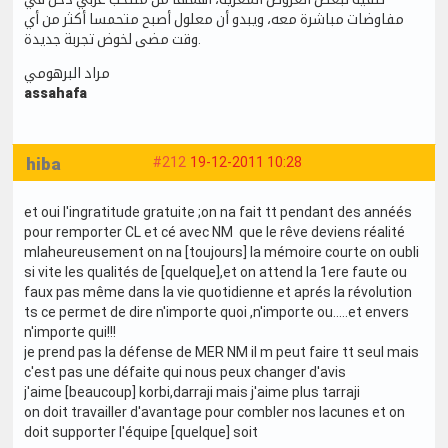
مفاوضات مباشرة معه، ويبدو أن معلول أصبح متحمسا أكثر من أي
وقت مضى لخوض تجربة جديدة.
مراد البرهومي
assahafa
hiba
#212
19-12-2011 10:28
et oui l'ingratitude gratuite ;on na fait tt pendant des annéés
pour remporter CL et cé avec NM que le rêve deviens réalité
mlaheureusement on na [toujours] la mémoire courte on oubli
si vite les qualités de [quelque],et on attend la 1ere faute ou
faux pas même dans la vie quotidienne et aprés la révolution
ts ce permet de dire n'importe quoi ,n'importe ou.....et envers
n'importe qui!!!
je prend pas la défense de MER NM il m peut faire tt seul mais
c'est pas une défaite qui nous peux changer d'avis
j'aime [beaucoup] korbi,darraji mais j'aime plus tarraji
on doit travailler d'avantage pour combler nos lacunes et on
doit supporter l'équipe [quelque] soit