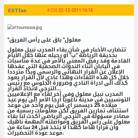
ESTfan
#220
22-12-2011 10:16
"معلول" باق على رأس الفريق
تتضارب الأخبار في شأن بقاء المدرب نبيل معلول
بحديقة الرياضة "ب" أو رحيله عنها خلال الأيام
القادمة وقد رفض المعني بالأمر في عدة مناسبات
في اليابان أثناء الندوات الصحفية التي عقدها
الإعلان عن القرار النهائي والرسمي وبدا مترددا
خلال كل هذه اللقاءات وهذا عادي لأن القرار يعود
كذلك الى ادراة النادي وضرورة الجلوس مع رئيس
الترجي لاتخاذ القرار...
المدرب نبيل معلول وفي آخر لقاء مع الإعلاميين
التونسيين في مدينة ناغويا أرجأ الأمر إلى يوم عيد
ميلاده 25 ديسمبر أي قبل يوم واحد من موعد
استئناف تمارين الفريق لكن معلومات رسمية من
مصادر مسؤولة في الترجي الرياضي أكدت لنا بقاء
معلول على رأس الفريق ومواصلته المهمة ناهيك
وأن قرارا هاما كهذا لا يتخذ قبل 24 ساعة من
موعد عودة التحضيرات.