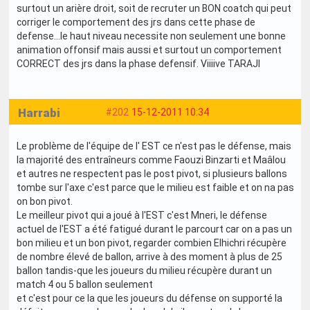
surtout un arière droit, soit de recruter un BON coatch qui peut
corriger le comportement des jrs dans cette phase de
defense...le haut niveau necessite non seulement une bonne
animation offonsif mais aussi et surtout un comportement
CORRECT des jrs dans la phase defensif. Viiiive TARAJI
Harrabi
#202
15-12-2011 10:34
Le problème de l'équipe de l' EST ce n'est pas le défense, mais
la majorité des entraîneurs comme Faouzi Binzarti et Maâlou
et autres ne respectent pas le post pivot, si plusieurs ballons
tombe sur l'axe c'est parce que le milieu est faible et on na pas
on bon pivot.
Le meilleur pivot qui a joué à l'EST c'est Mneri, le défense
actuel de l'EST a été fatigué durant le parcourt car on a pas un
bon milieu et un bon pivot, regarder combien Elhichri récupère
de nombre élevé de ballon, arrive à des moment à plus de 25
ballon tandis-que les joueurs du milieu récupère durant un
match 4 ou 5 ballon seulement
et c'est pour ce la que les joueurs du défense on supporté la