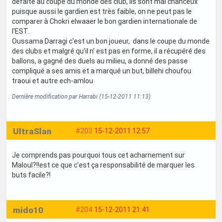
défaite au coupe du monde des club, ils sont mal chanceux
puisque aussi le gardien est très faible, on ne peut pas le
comparer à Chokri elwaaer le bon gardien internationale de
l'EST.
Oussama Darragi c'est un bon joueur, dans le coupe du monde
des clubs et malgré qu'il n' est pas en forme, il a récupéré des
ballons, a gagné des duels au milieu, a donné des passe
compliqué a ses amis et a marqué un but, billehi choufou
traoui et autre ech-amlou
Dernière modification par Harrabi (15-12-2011 11:13)
UltraSlan
#203
15-12-2011 12:57
Je comprends pas pourquoi tous cet acharnement sur
Maloul?!!est ce que c'est ça responsabilité de marquer les
buts facile?!
mido10
#204
15-12-2011 21:41