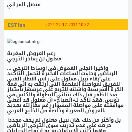
فيصل الفزاني
ESTfan
#221
22-12-2011 10:32
رغم العروض المغرية
معلول لن يغادر الترجي
... واخيرا انجلى الغموض في اوساط الترجي
الرياضي وجاءت الساعات الاخيرة لتحمل التأكيد
على بقاء نبيل معلول على راس الاطار الفني
للفريق لمواصلة الملحمة التي ارتقت به الى قمة
الكرة الافريقية وأهلته للتربع على عرشها بامتياز
بعد الظفر قبل ذلك بثنائي البطولة والكأس في
تونس. فقد تاكد لــ«الصباح» ان معلول قد أعطى
موافقته على مواصلة المشوار رغم مغازلته بعديد
العروض المغرية وخاصة من الخليج العربي.
بل وأكثر من ذلك ،فان نبيل معلول لم يخف مجددا
حرصه على عدم تدريب سوى الترجي الرياضي
مهما كانت الاغراءات ورغم ارتفاع الجرايات