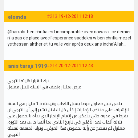
elomda
#213
19-12-2011 12:18
@harrabi: ben chrifia est incomparable avec nawara : ce dernier
n' a pas de place avec l'esperance saddekni w ben chrifia mezel
yethessan akther et tu va le voir aprés deux ans incha'Allah...
anis taraji 1919
#214
20-12-2011 12:43
ترك القرار لهيئة الترجي
عرض بمليار ونصف في السنة لنبيل معلول
تلقى نبيل معلول عرضا يسيل اللعاب وقيمته 1.5 مليار في السنة
للإشراف على منتخب الإمارات إلا أن كل الدلائل تشير إلى أن الترجي لن
يفرط في مدربه حتى يتمكن من إتمام الإنجاز الذي بدأه بالحصول على
ثلاثة ألقاب تعد الأغلي في تاريخ النادي بما أنها جاءت بعد الثورة.
معلول لم يفصح عن رأيه بخصوص هذا العرض... وترك المهمة لهيئة
الترجي.