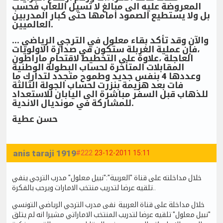
المعروضة عليه الى مبالغ لا تسيل اللعاب فحسب
بل ولا يستطيع الصمود امامها حتى كبار المدربين
العالميين.
... والآن وقد تأكد بقاء معلول في الترجي الرياضي
،فإن عملية الغربلة ستكون في صدارة الاولويات
العاجلة ،علاوة على التخطيط لاقتحام ماراطون
المقابلات المتأخرة لحساب البطولة الوطنية
وعددها 4 بنفس جديد وطموح متجدد لتدارك ما
فات بعد هزيمة بنزرت لحساب الجولة الثالثة
للذهاب قبل السفر مباشرة الى اليابان للاستعداد
للمشاركة في مونديال الاندية.
حسن عطية
anis taraji 1919
#222
23-12-2011 15:11
خلال مداخلته على قناة "العربية":"نبيل معلول" مدرب الترجي ينفي
تلقيه عرضا لتدريب منتخب الامارات ويرحب بالفكرة..
خلال مداخلة على قناة العربية نفى مدرب الترجي الرياضي التونسي
"نبيل معلول" تلقيه عرضا لتدريب المنتخب الاماراتي مشيرا انه لم يتلق