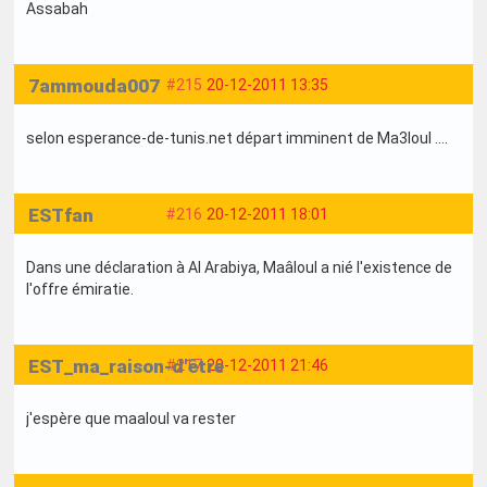
Assabah
7ammouda007
#215
20-12-2011 13:35
selon esperance-de-tunis.net départ imminent de Ma3loul ....
ESTfan
#216
20-12-2011 18:01
Dans une déclaration à Al Arabiya, Maâloul a nié l'existence de
l'offre émiratie.
EST_ma_raison-d'être
#217
20-12-2011 21:46
j'espère que maaloul va rester