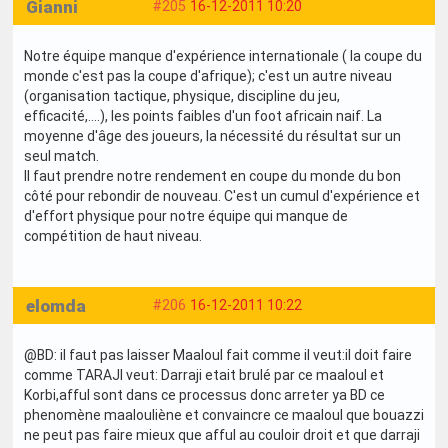
Gianni
#205
16-12-2011 10:20
Notre équipe manque d'expérience internationale ( la coupe du
monde c'est pas la coupe d'afrique); c'est un autre niveau
(organisation tactique, physique, discipline du jeu,
efficacité,....), les points faibles d'un foot africain naif. La
moyenne d'âge des joueurs, la nécessité du résultat sur un
seul match.
Il faut prendre notre rendement en coupe du monde du bon
côté pour rebondir de nouveau. C'est un cumul d'expérience et
d'effort physique pour notre équipe qui manque de
compétition de haut niveau.
elomda
#206
16-12-2011 10:22
@BD: il faut pas laisser Maaloul fait comme il veut:il doit faire
comme TARAJI veut: Darraji etait brulé par ce maaloul et
Korbi,afful sont dans ce processus donc arreter ya BD ce
phenomène maalouliène et convaincre ce maaloul que bouazzi
ne peut pas faire mieux que afful au couloir droit et que darraji