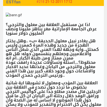
ESTfan
#218
21-12-2011 17:12
اذا عن مستقبل العلاقة بين معلول والترجي؟
عرض الجامعة الإماراتية مغر يناهز مليونا ونصف
المليون دولار سنويا
هل يغادر نبيل معلول الحديقة «ب» ..وهل يختار
الهجرة من جديد وهذه المرة كممرن وليس
كمحلل..واية وجهة لهذا الفني الذي شغل الناس
والاعلاميين وجعلهم ينقسمون حوله: هل هو
ممرن ممتاز ومن طينة الكبار..ام انه
محظوظ؟...اسئلة وتساؤلات عديدة رافقت عودة
معلول والترجي من اليابان وغذتها عديد الاخبار
والاشاعات حول وجود خلاف كبير بين هذا الفني
ورئيس الترجي حمدي المؤدب..
العلاقة بين المؤدب ومعلول لا تشوبها اية شائبة
بخصوص ما تردد حول تصدع في العلاقة بين
الرجلين قال مصدر مطلع جدا على كواليس الترجي
ورافق الوفد خلال رحلته الى اليابان ان كل ما قيل
حول هذا الموضوع لا اساس له من الصحة وان
معلول يكنّ كل الاحترام والتقدير للمؤدب ولا يمكن