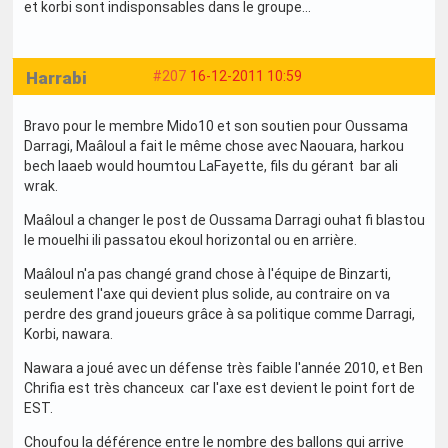
et korbi sont indisponsables dans le groupe...
Harrabi
#207
16-12-2011 10:59
Bravo pour le membre Mido10 et son soutien pour Oussama
Darragi, Maâloul a fait le même chose avec Naouara, harkou
bech laaeb would houmtou LaFayette, fils du gérant bar ali
wrak.
Maâloul a changer le post de Oussama Darragi ouhat fi blastou
le mouelhi ili passatou ekoul horizontal ou en arrière.
Maâloul n'a pas changé grand chose à l'équipe de Binzarti,
seulement l'axe qui devient plus solide, au contraire on va
perdre des grand joueurs grâce à sa politique comme Darragi,
Korbi, nawara.
Nawara a joué avec un défense très faible l'année 2010, et Ben
Chrifia est très chanceux car l'axe est devient le point fort de
EST.
Choufou la déférence entre le nombre des ballons qui arrive