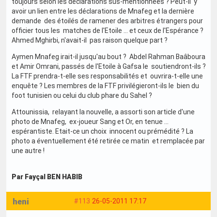
toujours selon les déclarations sus-mentionnées ? Peut-il y
avoir un lien entre les déclarations de Mnafeg et la dernière
demande des étoilés de ramener des arbitres étrangers pour
officier tous les matches de l'Etoile … et ceux de l'Espérance ?
Ahmed Mghirbi, n'avait-il pas raison quelque part ?
Aymen Mnafeg irait-il jusqu'au bout ? Abdel Rahman Baâboura
et Amir Omrani, passés de l'Etoile à Gafsa le soutiendront-ils ?
La FTF prendra-t-elle ses responsabilités et ouvrira-t-elle une
enquête ? Les membres de la FTF privilégieront-ils le bien du
foot tunisien ou celui du club phare du Sahel ?
Attounissia, relayant la nouvelle, a assorti son article d'une
photo de Mnafeg, ex-joueur Sang et Or, en tenue …
espérantiste. Etait-ce un choix innocent ou prémédité ? La
photo a éventuellement été retirée ce matin et remplacée par
une autre !
Par Fayçal BEN HABIB
heni
#113
26-05-2011 17:17