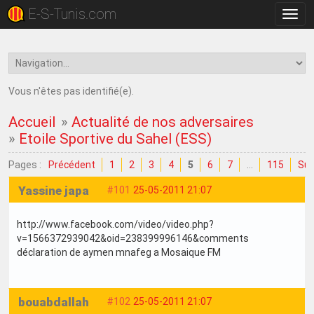
E-S-Tunis.com
Bascu
la
navig
Vous n'êtes pas identifié(e).
Accueil
»
Actualité de nos adversaires
»
Etoile Sportive du Sahel (ESS)
Pages :
Précédent
1
2
3
4
5
6
7
…
115
Sui
Yassine japa
#101
25-05-2011 21:07
http://www.facebook.com/video/video.php?
v=1566372939042&oid=238399996146&comments
déclaration de aymen mnafeg a Mosaique FM
bouabdallah
#102
25-05-2011 21:07