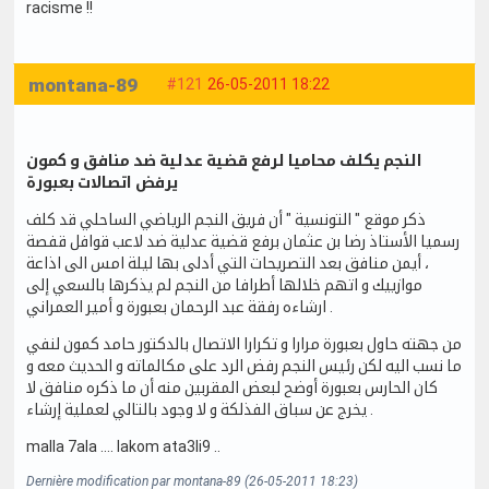
racisme !!
montana-89
#121
26-05-2011 18:22
النجم يكلف محاميا لرفع قضية عدلية ضد منافق و كمون
يرفض اتصالات بعبورة
ذكر موقع " التونسية " أن فريق النجم الرياضي الساحلي قد كلف
رسميا الأستاذ رضا بن عثمان برفع قضية عدلية ضد لاعب قوافل قفصة
، أيمن منافق بعد التصريحات التي أدلى بها ليلة امس الى اذاعة
موازييك و اتهم خلالها أطرافا من النجم لم يذكرها بالسعي إلى
ارشاءه رفقة عبد الرحمان بعبورة و أمير العمراني .
من جهته حاول بعبورة مرارا و تكرارا الاتصال بالدكتور حامد كمون لنفي
ما نسب اليه لكن رئيس النجم رفض الرد على مكالماته و الحديث معه و
كان الحارس بعبورة أوضح لبعض المقربين منه أن ما ذكره منافق لا
يخرج عن سباق الفذلكة و لا وجود بالتالي لعملية إرشاء .
malla 7ala .... lakom ata3li9 ..
Dernière modification par montana-89 (26-05-2011 18:23)