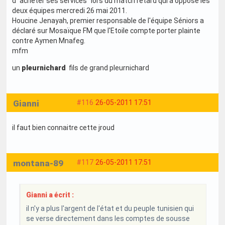
d'"acheter ses services" lors du match retard qui a opposé les
deux équipes mercredi 26 mai 2011.
Houcine Jenayah, premier responsable de l'équipe Séniors a
déclaré sur Mosaïque FM que l'Etoile compte porter plainte
contre Aymen Mnafeg.
mfm
un
pleurnichard
fils de grand pleurnichard
Gianni
#116
26-05-2011 17:51
il faut bien connaitre cette jroud
montana-89
#117
26-05-2011 17:51
Gianni a écrit :
il n'y a plus l'argent de l'état et du peuple tunisien qui
se verse directement dans les comptes de sousse