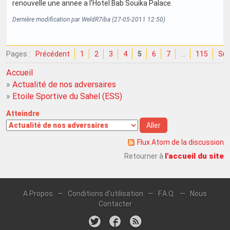
renouvelle une annee a l'Hotel Bab Souika Palace.
Dernière modification par WeldR7iba (27-05-2011 12:50)
Pages :
Précédent
1
2
3
4
5
6
7
…
115
Sui
Accueil
»
Actualité de nos adversaires
»
Etoile Sportive du Sahel (ESS)
Atteindre
Flux Atom de la discussion
l'accueil du site
Retourner à
A Propos
—
Conditions d'utilisation
—
F.A.Q.
—
Nous
Contacter