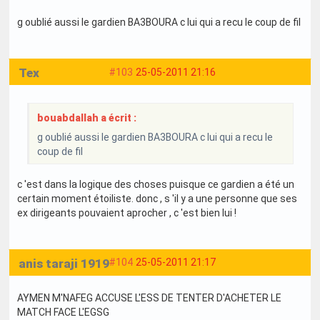
g oublié aussi le gardien BA3BOURA c lui qui a recu le coup de fil
Tex
#103
25-05-2011 21:16
bouabdallah a écrit :
g oublié aussi le gardien BA3BOURA c lui qui a recu le
coup de fil
c 'est dans la logique des choses puisque ce gardien a été un
certain moment étoiliste. donc , s 'il y a une personne que ses
ex dirigeants pouvaient aprocher , c 'est bien lui !
anis taraji 1919
#104
25-05-2011 21:17
AYMEN M'NAFEG ACCUSE L'ESS DE TENTER D'ACHETER LE
MATCH FACE L'EGSG