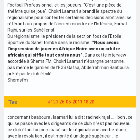
Football Professionnel, et les joueurs. "C'est une pièce de
théâtre qui se joue". Chokri Laamari a brandi le spectre du
régionalisme pour contester certaines décisions arbitrales, se
référant aux propos de l'ancien ministre de l'Intérieur, Farhat
Rajhi, sur les Sahéliens!
Du régionalisme, le président de la section foot de l'Etoile
Sportive du Sahel tombe dans le racisme :
"Nous avons
l'impression de jouer en Afrique Noire avec un arbitre
africain qui siffle tout contre nous".
Dans cette interview
accordée à Shems FM, Chokri Laamari n'épargne personne,
pas même le gardien de l'EGS Gafsa, Abderrahman Baaboura,
prêté par le club étoilé :
Shemsfm
Tex
#120
26-05-2011 18:20
concernant baaboura , laamari lui a dit : radinek rajel ...... bon , ce
qui se passe avec les dirigeants de ce club n 'est pas nouveau.
ce club était toujours basé sur le régionalisme acerbe. donc ,
avec la révolution , il est monté à un degré supérieur : le