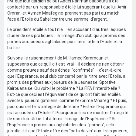
FM que leur gardien de but Abdel Rahman Baâboura a été
contacté par un responsable étoilé lui suggérant que lui, Amir
Omrani et Aymen Mnafeg ne prennent pas part au match
face à l'Etoile du Sahel contre une somme d'argent.
Le président étoilé a tout nié … en accusant d'autres équipes
d'user de ces pratiques … à l'image d'un club qui a promis des
primes aux joueurs aghlabides pour tenir tête à l'Etoile et la
battre.
Suivons le raisonnement de M. Hamed Kammoun et
supposons que ce qu'il dit est vrai – il déclare ne rien détenir
comme preuves sauf des échos "confirmés" – c'est-à-dire
que l'Espérance, seul club concerné par le titre avec l'Etoile, a
promis des primes aux joueurs de la Jeunesse Sportive
Kairouanaise. Ou voit-il le problème ? La FIFA l'interdit-elle ?
Est-ce que ceci est l'équivalent de ce qu'ont fait les étoilés
avec les joueurs gafsiens, comme l'exprime Mnafeg ? Et puis,
pourquoi cette stratégie de défense ? Est-ce l'Espérance qui
est accusée ou l'Etoile ? Pourquoi au lieu de montrer l'intégrité
de son club tâche-t-il à ternir l'image de l'Espérance ? Si
l'Espérance a promis aux aghlabides des "primes", cela
justifie-t-il que l'Etoile offre des "pots de vin" aux trois joueurs,