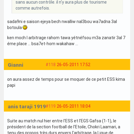
sans aucun contrôle. il n'y aura plus de tourisme
comme autrefois.
sada9ni e saison ejeya bech nwalliw nal3bou wa7adna 3al
botoula
ken moch l arbitrage rahom tawa yétnéfsou m3a zanatir 3al 7
éme place ... bsa7et-hom wakahaw ...
Gianni
#118
26-05-2011 17:52
on aura assez de temps pour se moquer de ce petit ESS kima
papi
anis taraji 1919
#119
26-05-2011 18:04
Suite au match nul hier entre l'ESS et l'EGS Gafsa (1-1), le
président de la section football de l'Etoile, Chokri Laamari, a
tenu des propos très durs envers l'arbitrage, la Ligue de