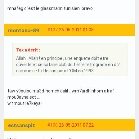
mnafeg c 'est le glassmann tunisien. bravo !
montana-89
#107
26-05-2011 01:08
Tex a écrit :
Allah , Allah ! en principe , une enquete doit etre
ouverte et ce satané club doit etre rétrogradé en d.2
comme ce fut le cas pour l 'OM en 1993 !
taw y9oulou ma3d-homch dalil .. wm7ardhinhom atraf
mou3ayna ect ...
w tmout la7kéya !
estsanspit
#108
26-05-2011 07:22