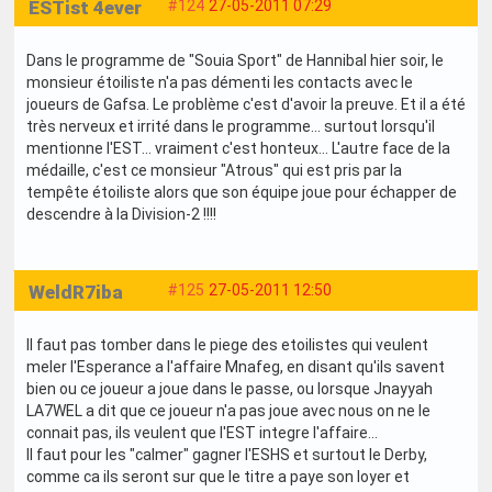
ESTist 4ever
#124
27-05-2011 07:29
Dans le programme de "Souia Sport" de Hannibal hier soir, le
monsieur étoiliste n'a pas démenti les contacts avec le
joueurs de Gafsa. Le problème c'est d'avoir la preuve. Et il a été
très nerveux et irrité dans le programme... surtout lorsqu'il
mentionne l'EST... vraiment c'est honteux... L'autre face de la
médaille, c'est ce monsieur "Atrous" qui est pris par la
tempête étoiliste alors que son équipe joue pour échapper de
descendre à la Division-2 !!!!
WeldR7iba
#125
27-05-2011 12:50
Il faut pas tomber dans le piege des etoilistes qui veulent
meler l'Esperance a l'affaire Mnafeg, en disant qu'ils savent
bien ou ce joueur a joue dans le passe, ou lorsque Jnayyah
LA7WEL a dit que ce joueur n'a pas joue avec nous on ne le
connait pas, ils veulent que l'EST integre l'affaire...
Il faut pour les "calmer" gagner l'ESHS et surtout le Derby,
comme ca ils seront sur que le titre a paye son loyer et