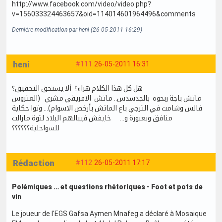
http://www.facebook.com/video/video.php?
v=156033324463657&oid=114014601964496&comments
Dernière modification par heni (26-05-2011 16:29)
heni
#111
26-05-2011 16:31
هل كل هذا الكلام هراء؟ ألا يستحق التحقيق؟
ماتش باجة ربحوه بالجدسدس.. ماتش الافريقي مشري (العتروس
فالس وشامت في الترجي باع الماتش بأرخص الاسوام)... وتوا حكاية
منافق وبعبورة و... خايفش فيبالهم البلاد لتوة مازالت
للسواحلية؟؟؟؟؟؟
Rédaction
#112
26-05-2011 17:17
Polémiques … et questions rhétoriques - Foot et pots de
vin
Le joueur de l'EGS Gafsa Aymen Mnafeg a déclaré à Mosaique