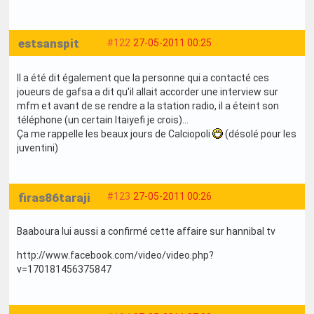
estsanspit
#122
27-05-2011 00:25
Il a été dit également que la personne qui a contacté ces
joueurs de gafsa a dit qu'il allait accorder une interview sur
mfm et avant de se rendre a la station radio, il a éteint son
téléphone (un certain ltaiyefi je crois)...
Ça me rappelle les beaux jours de Calciopoli
(désolé pour les
juventini)
firas86taraji
#123
27-05-2011 00:26
Baaboura lui aussi a confirmé cette affaire sur hannibal tv
http://www.facebook.com/video/video.php?
v=170181456375847