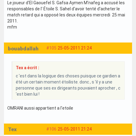
Le joueur d'El Gaouefel S. Gafsa Aymen M'nafeg a accusé les
responsables de l' Étoile S. Sahel d'avoir tenté d'acheter le
match retard qui a opposé les deux équipes mercredi 25 mai
2011.
mfm
bouabdallah
#105
25-05-2011 21:24
Tex a écrit :
c 'est dans la logique des choses puisque ce gardien a
été un certain moment étoiliste. donc , s 'il y a une
personne que ses ex dirigeants pouvaient aprocher , c
'est bien lui !
OMRANI aussi appartient a l'etoile
Tex
#106
25-05-2011 21:24