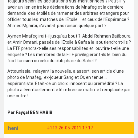
toujours selon les déclarations sus-mentionnées ? Peut-il y
avoir un lien entre les déclarations de Mnafeg et la dernière
demande des étoilés de ramener des arbitres étrangers pour
officier tous les matches de l'Etoile … et ceux de l'Espérance ?
Ahmed Mghirbi, n'avait-il pas raison quelque part ?
Aymen Mnafeg irait-il jusqu'au bout ? Abdel Rahman Baâboura
et Amir Omrani, passés de l'Etoile à Gafsa le soutiendront-ils ?
La FTF prendra-t-elle ses responsabilités et ouvrira-t-elle une
enquête ? Les membres de la FTF privilégieront-ils le bien du
foot tunisien ou celui du club phare du Sahel ?
Attounissia, relayant la nouvelle, a assorti son article d'une
photo de Mnafeg, ex-joueur Sang et Or, en tenue …
espérantiste. Etait-ce un choix innocent ou prémédité ? La
photo a éventuellement été retirée ce matin et remplacée par
une autre !
Par Fayçal BEN HABIB
heni
#113
26-05-2011 17:17