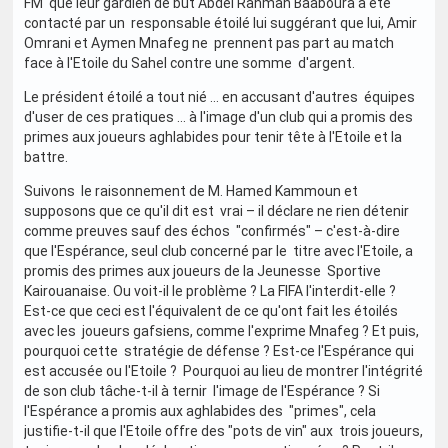
FM que leur gardien de but Abdel Rahman Baâboura a été
contacté par un responsable étoilé lui suggérant que lui, Amir
Omrani et Aymen Mnafeg ne prennent pas part au match
face à l'Etoile du Sahel contre une somme d'argent.
Le président étoilé a tout nié … en accusant d'autres équipes
d'user de ces pratiques … à l'image d'un club qui a promis des
primes aux joueurs aghlabides pour tenir tête à l'Etoile et la
battre.
Suivons le raisonnement de M. Hamed Kammoun et
supposons que ce qu'il dit est vrai – il déclare ne rien détenir
comme preuves sauf des échos "confirmés" – c'est-à-dire
que l'Espérance, seul club concerné par le titre avec l'Etoile, a
promis des primes aux joueurs de la Jeunesse Sportive
Kairouanaise. Ou voit-il le problème ? La FIFA l'interdit-elle ?
Est-ce que ceci est l'équivalent de ce qu'ont fait les étoilés
avec les joueurs gafsiens, comme l'exprime Mnafeg ? Et puis,
pourquoi cette stratégie de défense ? Est-ce l'Espérance qui
est accusée ou l'Etoile ? Pourquoi au lieu de montrer l'intégrité
de son club tâche-t-il à ternir l'image de l'Espérance ? Si
l'Espérance a promis aux aghlabides des "primes", cela
justifie-t-il que l'Etoile offre des "pots de vin" aux trois joueurs,