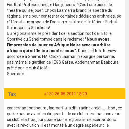
Football Professionnel, et les joueurs. "C'est une pièce de
théâtre qui se joue". Chokri Laamari a brandi le spectre du
régionalisme pour contester certaines décisions arbitrales, se
référant aux propos de l'ancien ministre de l'Intérieur, Farhat
Rajhi, sur les Sahéliens!
Du régionalisme, le président de la section foot de l'Etoile
Sportive du Sahel tombe dans le racisme :
"Nous avons
l'impression de jouer en Afrique Noire avec un arbitre
africain qui siffle tout contre nous".
Dans cette interview
accordée à Shems FM, Chokri Laamari n'épargne personne,
pas même le gardien de l'EGS Gafsa, Abderrahman Baaboura,
prêté par le club étoilé :
Shemsfm
Tex
#120
26-05-2011 18:20
concernant baaboura , laamari lui a dit : radinek rajel ...... bon , ce
qui se passe avec les dirigeants de ce club n 'est pas nouveau.
ce club était toujours basé sur le régionalisme acerbe. donc ,
avec la révolution , il est monté à un degré supérieur : le