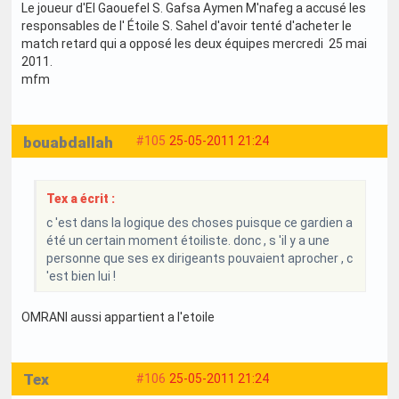
Le joueur d'El Gaouefel S. Gafsa Aymen M'nafeg a accusé les
responsables de l' Étoile S. Sahel d'avoir tenté d'acheter le
match retard qui a opposé les deux équipes mercredi 25 mai
2011.
mfm
bouabdallah
#105
25-05-2011 21:24
Tex a écrit :
c 'est dans la logique des choses puisque ce gardien a
été un certain moment étoiliste. donc , s 'il y a une
personne que ses ex dirigeants pouvaient aprocher , c
'est bien lui !
OMRANI aussi appartient a l'etoile
Tex
#106
25-05-2011 21:24