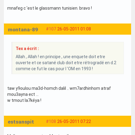
mnafeg c 'est le glassmann tunisien. bravo !
montana-89
#107
26-05-2011 01:08
Tex a écrit :
Allah , Allah ! en principe , une enquete doit etre
ouverte et ce satané club doit etre rétrogradé en d.2
comme ce fut le cas pour l 'OM en 1993 !
taw y9oulou ma3d-homch dalil .. wm7ardhinhom atraf
mou3ayna ect ...
w tmout la7kéya !
estsanspit
#108
26-05-2011 07:22