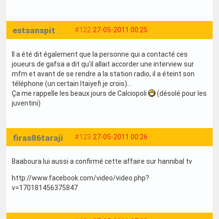
estsanspit
#122
27-05-2011 00:25
Il a été dit également que la personne qui a contacté ces
joueurs de gafsa a dit qu'il allait accorder une interview sur
mfm et avant de se rendre a la station radio, il a éteint son
téléphone (un certain ltaiyefi je crois)...
Ça me rappelle les beaux jours de Calciopoli
(désolé pour les
juventini)
firas86taraji
#123
27-05-2011 00:26
Baaboura lui aussi a confirmé cette affaire sur hannibal tv
http://www.facebook.com/video/video.php?
v=170181456375847