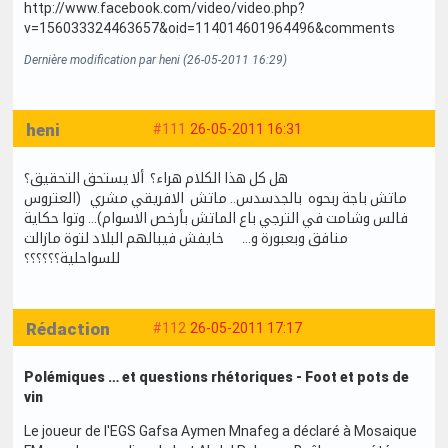
http://www.facebook.com/video/video.php?
v=156033324463657&oid=114014601964496&comments
Dernière modification par heni (26-05-2011 16:29)
heni
#111
26-05-2011 16:31
هل كل هذا الكلام هراء؟ ألا يستحق التحقيق؟
ماتش باجة ربحوه بالجدسدس.. ماتش الافريقي مشري (العتروس
فالس وشامت في الترجي باع الماتش بأرخص الاسوام)... وتوا حكاية
منافق وبعبورة و... خايفش فيبالهم البلاد لتوة مازالت
للسواحلية؟؟؟؟؟؟
Rédaction
#112
26-05-2011 17:17
Polémiques … et questions rhétoriques - Foot et pots de
vin
Le joueur de l'EGS Gafsa Aymen Mnafeg a déclaré à Mosaique