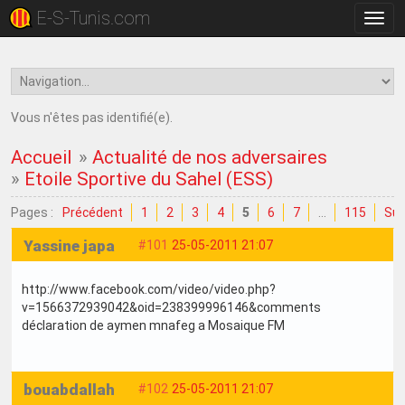
E-S-Tunis.com
Bascu
la
navig
Vous n'êtes pas identifié(e).
Accueil
»
Actualité de nos adversaires
»
Etoile Sportive du Sahel (ESS)
Pages :
Précédent
1
2
3
4
5
6
7
…
115
Sui
Yassine japa
#101
25-05-2011 21:07
http://www.facebook.com/video/video.php?
v=1566372939042&oid=238399996146&comments
déclaration de aymen mnafeg a Mosaique FM
bouabdallah
#102
25-05-2011 21:07