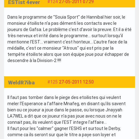
ESTist 4ever
#124
27-05-2011 07:29
Dans le programme de "Souia Sport" de Hannibal hier soir, le
monsieur étoiliste n'a pas démenti les contacts avec le
joueurs de Gafsa. Le problème c'est d'avoir la preuve. Et il a été
très nerveux et irrité dans le programme... surtout lorsqu'il
mentionne l'EST... vraiment c'est honteux... L'autre face de la
médaille, c'est ce monsieur "Atrous" qui est pris par la
tempête étoiliste alors que son équipe joue pour échapper de
descendre à la Division-2 !!!!
WeldR7iba
#125
27-05-2011 12:50
Il faut pas tomber dans le piege des etoilistes qui veulent
meler l'Esperance a l'affaire Mnafeg, en disant qu'ils savent
bien ou ce joueur a joue dans le passe, ou lorsque Jnayyah
LA7WEL a dit que ce joueur n'a pas joue avec nous on ne le
connait pas, ils veulent que l'EST integre l'affaire...
Il faut pour les "calmer" gagner l'ESHS et surtout le Derby,
comme ca ils seront sur que le titre a paye son loyer et