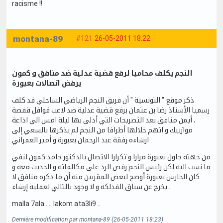
racisme !!
montana-89
#121
26-05-2011 18:22
النجم يكلف محاميا لرفع قضية عدلية ضد منافق و كمون
يرفض اتصالات بعبورة
ذكر موقع " التونسية " أن فريق النجم الرياضي الساحلي قد كلف
رسميا الأستاذ رضا بن عثمان برفع قضية عدلية ضد لاعب قوافل قفصة
، أيمن منافق بعد التصريحات التي أدلى بها ليلة امس الى اذاعة
موازييك و اتهم خلالها أطرافا من النجم لم يذكرها بالسعي إلى
ارشاءه رفقة عبد الرحمان بعبورة و أمير العمراني .
من جهته حاول بعبورة مرارا و تكرارا الاتصال بالدكتور حامد كمون لنفي
ما نسب اليه لكن رئيس النجم رفض الرد على مكالماته و الحديث معه و
كان الحارس بعبورة أوضح لبعض المقربين منه أن ما ذكره منافق لا
يخرج عن سباق الفذلكة و لا وجود بالتالي لعملية إرشاء .
malla 7ala .... lakom ata3li9 ..
Dernière modification par montana-89 (26-05-2011 18:23)