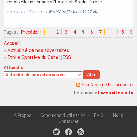
renouvelle une annee a l'Hotel Bab Souika Palace.
Dernière modification par WeldR7iba (27-05-2011 12:50)
Pages :
Précédent
1
2
3
4
5
6
7
…
115
Sui
Accueil
»
Actualité de nos adversaires
»
Etoile Sportive du Sahel (ESS)
Atteindre
Flux Atom de la discussion
l'accueil du site
Retourner à
A Propos
—
Conditions d'utilisation
—
F.A.Q.
—
Nous
Contacter