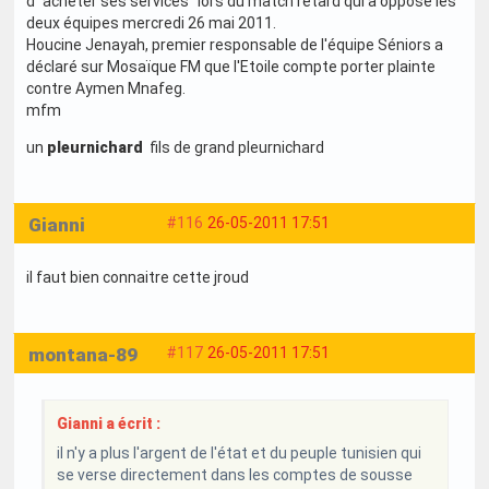
d'"acheter ses services" lors du match retard qui a opposé les
deux équipes mercredi 26 mai 2011.
Houcine Jenayah, premier responsable de l'équipe Séniors a
déclaré sur Mosaïque FM que l'Etoile compte porter plainte
contre Aymen Mnafeg.
mfm
un
pleurnichard
fils de grand pleurnichard
Gianni
#116
26-05-2011 17:51
il faut bien connaitre cette jroud
montana-89
#117
26-05-2011 17:51
Gianni a écrit :
il n'y a plus l'argent de l'état et du peuple tunisien qui
se verse directement dans les comptes de sousse