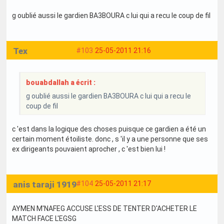
g oublié aussi le gardien BA3BOURA c lui qui a recu le coup de fil
Tex
#103
25-05-2011 21:16
bouabdallah a écrit :
g oublié aussi le gardien BA3BOURA c lui qui a recu le
coup de fil
c 'est dans la logique des choses puisque ce gardien a été un
certain moment étoiliste. donc , s 'il y a une personne que ses
ex dirigeants pouvaient aprocher , c 'est bien lui !
anis taraji 1919
#104
25-05-2011 21:17
AYMEN M'NAFEG ACCUSE L'ESS DE TENTER D'ACHETER LE
MATCH FACE L'EGSG