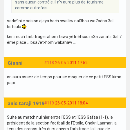
sans aucun contrôle. il n'y aura plus de tourisme
comme autrefois.
sada9ni e saison ejeya bech nwalliw nal3bou wa7adna 3al
botoula
ken moch l arbitrage rahom tawa yétnéfsou m3a zanatir 3al 7
éme place ... bsa7et-hom wakahaw ...
Gianni
#118
26-05-2011 17:52
on aura assez de temps pour se moquer de ce petit ESS kima
papi
anis taraji 1919
#119
26-05-2011 18:04
Suite au match nul hier entre l'ESS et l'EGS Gafsa (1-1), le
président de la section football de l'Etoile, Chokri Laamari, a
tenu des propos très durs envers l'arbitrage, la Ligue de