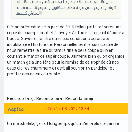
ما ريتها في حتى بلاد بطل ما يعطيوهش بطولتو نهار لي
هزها و يحرموه من فرحة قدام جمهورو و يمرڤوها تمريڤة ما
فماش كيفها!!!
C'était prémédité de la part de ftf. Il fallait juste préparer une
copie du championnat et l'envoyer à sfax et l'original déposé à
Rades. Savourer le titre dans ces conditions serait été
inoubliable et historique. Personnellement je suis contre de
nous remettre le titre durant la finale de la coupe ou bien
courant le match de super coupe. Jaimerai bien qu'on organise
un match gala une fête pour la remise de ce trophée où nos
deux gloires chammem et derbali pourront y participer et
profiter des adieux du public.
Redondo taraji
, Redondo taraji
, Redondo taraji
Aspiss
#265
14-08-2022 13:34
Un match Gala, ça fait longtemps qu'on n'en a plus organisé.