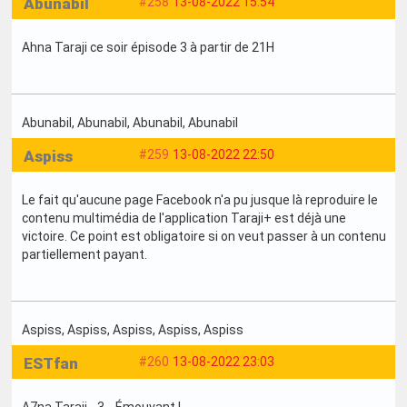
Abunabil
#258
13-08-2022 15:54
Ahna Taraji ce soir épisode 3 à partir de 21H
Abunabil
, Abunabil
, Abunabil
, Abunabil
Aspiss
#259
13-08-2022 22:50
Le fait qu'aucune page Facebook n'a pu jusque là reproduire le
contenu multimédia de l'application Taraji+ est déjà une
victoire. Ce point est obligatoire si on veut passer à un contenu
partiellement payant.
Aspiss
, Aspiss
, Aspiss
, Aspiss
, Aspiss
ESTfan
#260
13-08-2022 23:03
A7na Taraji - 3... Émouvant !