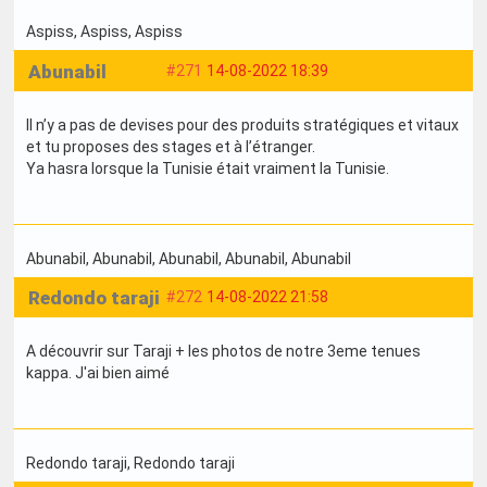
Aspiss
, Aspiss
, Aspiss
Abunabil
#271
14-08-2022 18:39
Il n’y a pas de devises pour des produits stratégiques et vitaux
et tu proposes des stages et à l’étranger.
Ya hasra lorsque la Tunisie était vraiment la Tunisie.
Abunabil
, Abunabil
, Abunabil
, Abunabil
, Abunabil
Redondo taraji
#272
14-08-2022 21:58
A découvrir sur Taraji + les photos de notre 3eme tenues
kappa. J'ai bien aimé
Redondo taraji
, Redondo taraji