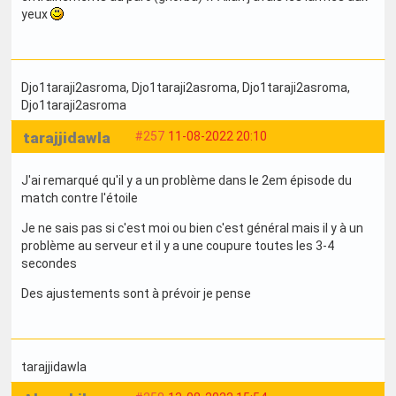
yeux
Djo1taraji2asroma
, Djo1taraji2asroma
, Djo1taraji2asroma
,
Djo1taraji2asroma
tarajjidawla
#257
11-08-2022 20:10
J'ai remarqué qu'il y a un problème dans le 2em épisode du
match contre l'étoile
Je ne sais pas si c'est moi ou bien c'est général mais il y à un
problème au serveur et il y a une coupure toutes les 3-4
secondes
Des ajustements sont à prévoir je pense
tarajjidawla