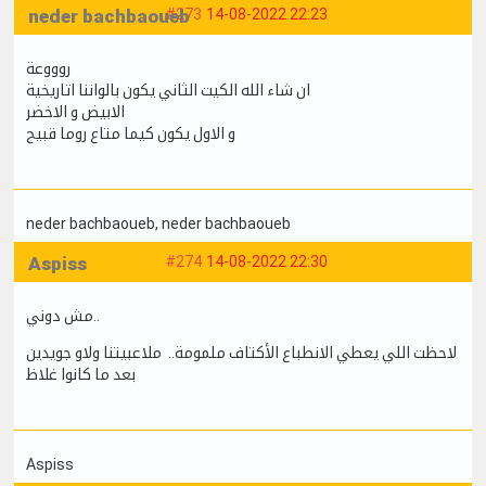
neder bachbaoueb
#273
14-08-2022 22:23
روووعة
ان شاء الله الكيت الثاني يكون بالواننا اتاريخية
الابيض و الاخضر
و الاول يكون كيما متاع روما قبيح
neder bachbaoueb
, neder bachbaoueb
Aspiss
#274
14-08-2022 22:30
مش دوني..
لاحظت اللي يعطي الانطباع الأكتاف ملمومة.. ملاعبيتنا ولاو جويدين
بعد ما كانوا غلاظ
Aspiss