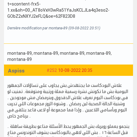
Dernière modification par montana-89 (09-08-2022 20:51)
montana-89
, montana-89
, montana-89
, montana-89
,
montana-89
Aspiss
#252
10-08-2022 20:35
علاش البودكاست ما يجتهدش بش يجاوب على تساؤلات الجمهور
اليومية بش ما تكونش نشرة رسمية مملة ورتيبة ومتوقعة.. تمنيت لو
في بودكاست اليوم نعرف علاش الدقدوق وبنرمضان مش موجودين ..
وشنية الحالة الصحية لبن رمضان .. وشنوة الزوز مجموعات اللي تدربت
اليوم وبأسامي اللاعبين .. وإذا فما مجموعة أو لاعب قاعد يتلقى في
برنامج خاص ..
ينجمو يعملو روبريك بش الجمهور يحط الأسئلة متاعو بطريقة ساهلة ..
قبل الساعة ١٦ .. بش اللي لاهي بالبودكاست يشوف التوندونس متاع