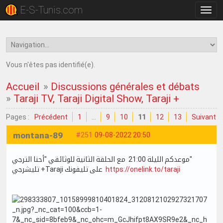
E-S-Tunis.com
Bascu
la
navig
Vous n'êtes pas identifié(e).
Accueil
»
Discussions générales et débats
»
Taraji TV, Taraji Digital Show, Taraji +
Pages :
Précédent
1
…
9
10
11
12
13
Suivant
montana-89
#251
09-08-2022 20:50
موعدكم الليلة 21:00 مع الحلقة الثانية للوثائقي "أحنا الترجي"
تليشرجي +Taraji على تليفونك
https://onelink.to/taraji