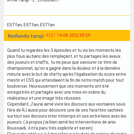
ESTfan
, ESTfan
, ESTfan
Redondo taraji
#261
14-08-2022 09:59
Quand tu regardes les 3 épisodes et tu vis les moments les
plus fous au banc des remplaçant, et tu partages les aveux
des joueurs et staffs, tu ne peux que savourer ce titre de
championnat, qu'on a gagné dans la douleur et à la dernière
minute avec le but de chetty après l'égalisation du score entre
mestir et CSS qui attendaient la fin de notre match pour tout
boulverser. Heureusement que ces moments ont été
enregistrés et partagés avec une mise en scène du
réalisateur et une image très réussies.
Cependant, J'aurai aimé vivre les discours aux vestiaires sous
l'ère de RJ aussi pour découvrir une de ses facettes cachées
surtout ses discours inter mitemps et ses entretiens avec les
joueurs. ( à propos j'ai bien aimé les interventions de anis
Boussaidi, il m'a paru très explicite et serein)
D'un autre côté y a-t-il des infos sur la date de remise de notre