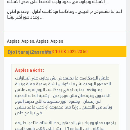
الأسئلة ويجاوب في حدود واجب التحفظ على بعض الأسئلة ..
أحنا ما نشبعوش م الترجي .. وماذابينا بودكاست أطول .. وفيديو أطول
.. وعدد صور أكثر برشا ..
Aspiss
, Aspiss
, Aspiss
, Aspiss
Djo1taraji2asroma
#253
10-08-2022 20:50
Aspiss a écrit :
علاش البودكاست ما يجتهدش بش يجاوب على تساؤلات
الجمهور اليومية بش ما تكونش نشرة رسمية مملة ورتيبة
ومتوقعة.. تمنيت لو في بودكاست اليوم نعرف علاش
الدقدوق وبنرمضان مش موجودين .. وشنية الحالة الصحية
لبن رمضان .. وشنوة الزوز مجموعات اللي تدربت اليوم
وبأسامي اللاعبين .. وإذا فما مجموعة أو لاعب قاعد يتلقى
في برنامج خاص ..
ينجمو يعملو روبريك بش الجمهور يحط الأسئلة متاعو بطريقة
ساهلة .. قبل الساعة ١٦ .. بش اللي لاهي بالبودكاست