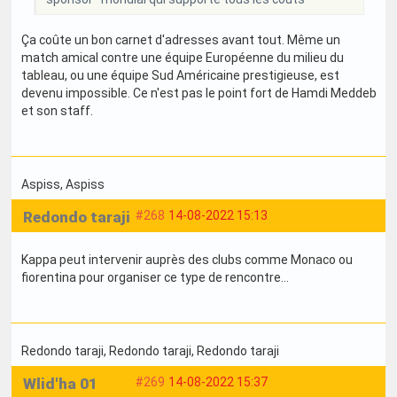
Ça coûte un bon carnet d'adresses avant tout. Même un
match amical contre une équipe Européenne du milieu du
tableau, ou une équipe Sud Américaine prestigieuse, est
devenu impossible. Ce n'est pas le point fort de Hamdi Meddeb
et son staff.
Aspiss
, Aspiss
Redondo taraji
#268
14-08-2022 15:13
Kappa peut intervenir auprès des clubs comme Monaco ou
fiorentina pour organiser ce type de rencontre...
Redondo taraji
, Redondo taraji
, Redondo taraji
Wlid'ha 01
#269
14-08-2022 15:37