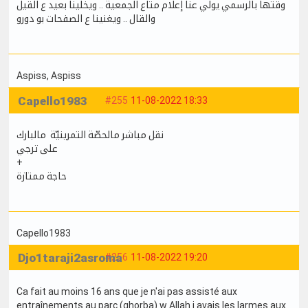
وقتها بالرسمي يولي عنا إعلام متاع الجمعية .. ويخلينا بعيد ع القيل
والقال .. ويغنينا ع الصفحات بو دورو
Aspiss
, Aspiss
Capello1983
#255
11-08-2022 18:33
نقل مباشر مالحصّة التمرينيّة مالبارك
على ترجي
+
حاجة ممتازة
Capello1983
Djo1taraji2asroma
#256
11-08-2022 19:20
Ca fait au moins 16 ans que je n'ai pas assisté aux
entraînements au parc (ghorba) w Allah j avais les larmes aux