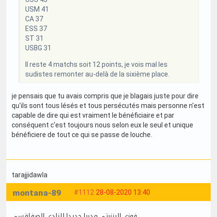
USM 41
CA 37
ESS 37
ST 31
USBG 31
Il reste 4 matchs soit 12 points, je vois mal les
sudistes remonter au-delà de la sixième place.
je pensais que tu avais compris que je blagais juste pour dire
qu'ils sont tous lésés et tous persécutés mais personne n'est
capable de dire qui est vraiment le bénéficiaire et par
conséquent c'est toujours nous selon eux le seul et unique
bénéficiere de tout ce qui se passe de louche.
tarajjidawla
montana-89
#1112
28-08-2020 13:40
فوزي البنزرتي مدربا جديدا للنادي الصفاقسي