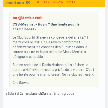
montana-89
#1108
26-08-2020 22:33
tarajjidawla a écrit :
CSS-Mestiri : « Hosni ? Une honte pour le
championnat »
Le Club Sportif Sfaxien a concédé la défaite (2/1)
mardi chez le CSH Lif. Ce revers compromet
définitivement les chances des Sudistes dans la
course au titre et le porte parole Moez Mestiri a
désigné le coupable.
Sur les ondes de la Radio Nationale, il a déclaré : «
L’arbitre Naïm Hosni nous a privés de la victoire. C’est
une honte pour le championnat. Notre club est visé ».
GnetNews
yébki 3al 2eme place ch3anna féhom grouda