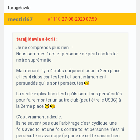
tarajjidawla
mestiri67
#1110
27-08-2020 07:59
tarajjidawla a écrit :
Je ne comprends plus rien !!!
Nous sommes 1ers et personne ne peut contester
notre suprématie.
Maintenant il y a 4 clubs qui jouent pour la 2em place
et les 4 clubs contestent et sont intimement
persuadés qu'ils sont persécutés
La seule explication c'est qu'ils sont tous persécutés
pour faire monter un autre club (peut être le USBG) à
la 2eme place
C'est vraiment ridicule.
Ils ne savent pas que l'arbitrage c'est cyclique, une
fois avec toi et une fois contre toi et personne n'est ni
persécuté ni avantagé (je parle de cette saison bien