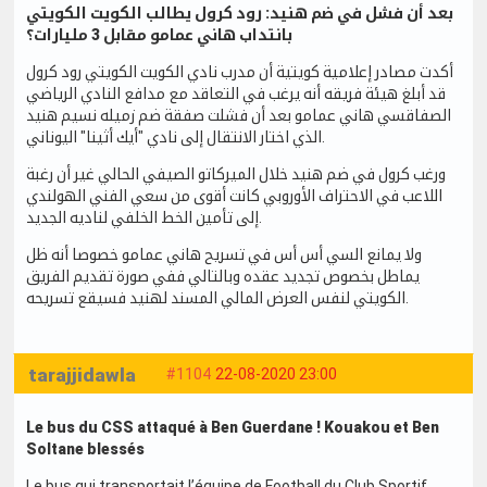
بعد أن فشل في ضم هنيد: رود كرول يطالب الكويت الكويتي
بانتداب هاني عمامو مقابل 3 مليارات؟
أكدت مصادر إعلامية كويتية أن مدرب نادي الكويت الكويتي رود كرول
قد أبلغ هيئة فريقه أنه يرغب في التعاقد مع مدافع النادي الرياضي
الصفاقسي هاني عمامو بعد أن فشلت صفقة ضم زميله نسيم هنيد
الذي اختار الانتقال إلى نادي "أيك أثينا" اليوناني.
ورغب كرول في ضم هنيد خلال الميركاتو الصيفي الحالي غير أن رغبة
اللاعب في الاحتراف الأوروبي كانت أقوى من سعي الفني الهولندي
إلى تأمين الخط الخلفي لناديه الجديد.
ولا يمانع السي أس أس في تسريح هاني عمامو خصوصا أنه ظل
يماطل بخصوص تجديد عقده وبالتالي ففي صورة تقديم الفريق
الكويتي لنفس العرض المالي المسند لهنيد فسيقع تسريحه.
tarajjidawla
#1104
22-08-2020 23:00
Le bus du CSS attaqué à Ben Guerdane ! Kouakou et Ben
Soltane blessés
Le bus qui transportait l’équipe de Football du Club Sportif