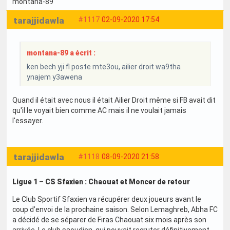
montana-89
tarajjidawla
#1117
02-09-2020 17:54
montana-89 a écrit :
ken bech yji fl poste mte3ou, ailier droit wa9tha
ynajem y3awena
Quand il était avec nous il était Ailier Droit même si FB avait dit
qu'il le voyait bien comme AC mais il ne voulait jamais
l'essayer.
tarajjidawla
#1118
08-09-2020 21:58
Ligue 1 – CS Sfaxien : Chaouat et Moncer de retour
Le Club Sportif Sfaxien va récupérer deux joueurs avant le
coup d’envoi de la prochaine saison. Selon Lemaghreb, Abha FC
a décidé de se séparer de Firas Chaouat six mois après son