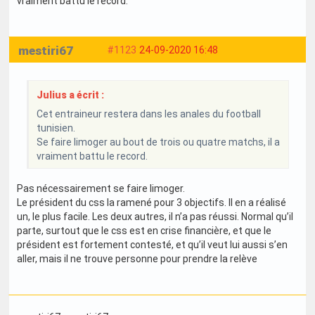
vraiment battu le record.
mestiri67
#1123
24-09-2020 16:48
Julius a écrit :
Cet entraineur restera dans les anales du football
tunisien.
Se faire limoger au bout de trois ou quatre matchs, il a
vraiment battu le record.
Pas nécessairement se faire limoger.
Le président du css la ramené pour 3 objectifs. Il en a réalisé
un, le plus facile. Les deux autres, il n’a pas réussi. Normal qu’il
parte, surtout que le css est en crise financière, et que le
président est fortement contesté, et qu’il veut lui aussi s’en
aller, mais il ne trouve personne pour prendre la relève