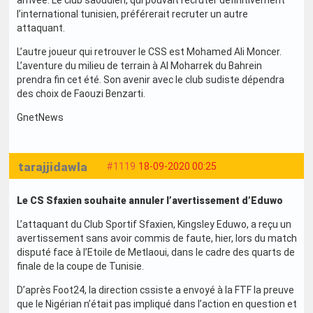
arrivée. Le club saoudien, qui pouvait recruter définitivement
l’international tunisien, préférerait recruter un autre
attaquant.
L’autre joueur qui retrouver le CSS est Mohamed Ali Moncer.
L’aventure du milieu de terrain à Al Moharrek du Bahrein
prendra fin cet été. Son avenir avec le club sudiste dépendra
des choix de Faouzi Benzarti.
GnetNews
tarajjidawla
#1119
18-09-2020 00:25
Le CS Sfaxien souhaite annuler l’avertissement d’Eduwo
L’attaquant du Club Sportif Sfaxien, Kingsley Eduwo, a reçu un
avertissement sans avoir commis de faute, hier, lors du match
disputé face à l’Etoile de Metlaoui, dans le cadre des quarts de
finale de la coupe de Tunisie.
D’après Foot24, la direction cssiste a envoyé à la FTF la preuve
que le Nigérian n’était pas impliqué dans l’action en question et