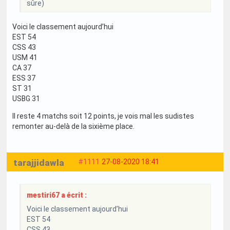
sûre)
Voici le classement aujourd’hui
EST 54
CSS 43
USM 41
CA 37
ESS 37
ST 31
USBG 31
Il reste 4 matchs soit 12 points, je vois mal les sudistes
remonter au-delà de la sixième place.
tarajjidawla
#1111
27-08-2020 18:41
mestiri67 a écrit :
Voici le classement aujourd’hui
EST 54
CSS 43