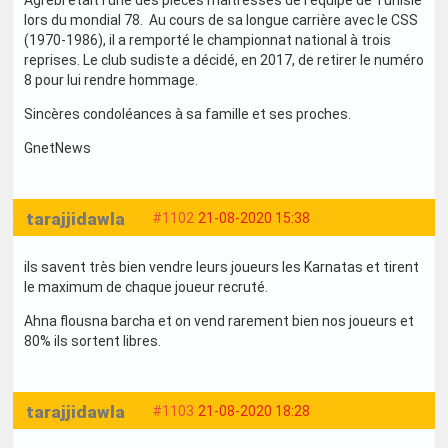
Agrebi était l’une des pièces maîtresses de l’équipe de Tunisie
lors du mondial 78. Au cours de sa longue carrière avec le CSS
(1970-1986), il a remporté le championnat national à trois
reprises. Le club sudiste a décidé, en 2017, de retirer le numéro
8 pour lui rendre hommage.
Sincères condoléances à sa famille et ses proches.
GnetNews
tarajjidawla
#1102
21-08-2020 15:38
ils savent très bien vendre leurs joueurs les Karnatas et tirent
le maximum de chaque joueur recruté.
Ahna flousna barcha et on vend rarement bien nos joueurs et
80% ils sortent libres.
tarajjidawla
#1103
21-08-2020 18:28