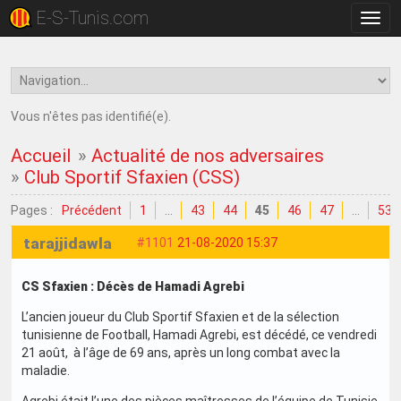
E-S-Tunis.com
Bascu
la
navig
Vous n'êtes pas identifié(e).
Accueil
»
Actualité de nos adversaires
»
Club Sportif Sfaxien (CSS)
Pages :
Précédent
1
…
43
44
45
46
47
…
53
tarajjidawla
#1101
21-08-2020 15:37
CS Sfaxien : Décès de Hamadi Agrebi
L’ancien joueur du Club Sportif Sfaxien et de la sélection
tunisienne de Football, Hamadi Agrebi, est décédé, ce vendredi
21 août, à l’âge de 69 ans, après un long combat avec la
maladie.