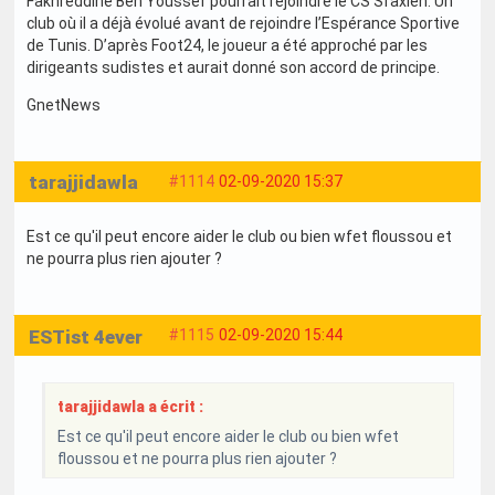
Fakhreddine Ben Youssef pourrait rejoindre le CS Sfaxien. Un
club où il a déjà évolué avant de rejoindre l’Espérance Sportive
de Tunis. D’après Foot24, le joueur a été approché par les
dirigeants sudistes et aurait donné son accord de principe.
GnetNews
tarajjidawla
#1114
02-09-2020 15:37
Est ce qu'il peut encore aider le club ou bien wfet floussou et
ne pourra plus rien ajouter ?
ESTist 4ever
#1115
02-09-2020 15:44
tarajjidawla a écrit :
Est ce qu'il peut encore aider le club ou bien wfet
floussou et ne pourra plus rien ajouter ?