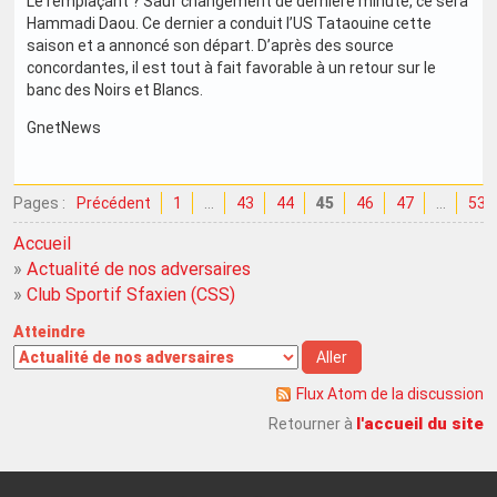
Le remplaçant ? Sauf changement de dernière minute, ce sera
Hammadi Daou. Ce dernier a conduit l’US Tataouine cette
saison et a annoncé son départ. D’après des source
concordantes, il est tout à fait favorable à un retour sur le
banc des Noirs et Blancs.
GnetNews
Pages :
Précédent
1
…
43
44
45
46
47
…
53
Accueil
»
Actualité de nos adversaires
»
Club Sportif Sfaxien (CSS)
Atteindre
Flux Atom de la discussion
l'accueil du site
Retourner à