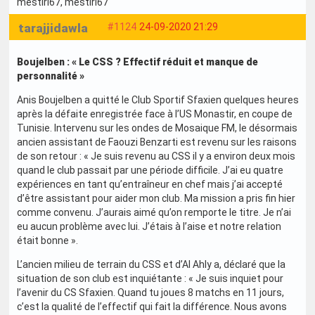
mestiri67
, mestiri67
tarajjidawla
#1124
24-09-2020 21:29
Boujelben : « Le CSS ? Effectif réduit et manque de
personnalité »
Anis Boujelben a quitté le Club Sportif Sfaxien quelques heures
après la défaite enregistrée face à l’US Monastir, en coupe de
Tunisie. Intervenu sur les ondes de Mosaique FM, le désormais
ancien assistant de Faouzi Benzarti est revenu sur les raisons
de son retour : « Je suis revenu au CSS il y a environ deux mois
quand le club passait par une période difficile. J’ai eu quatre
expériences en tant qu’entraîneur en chef mais j’ai accepté
d’être assistant pour aider mon club. Ma mission a pris fin hier
comme convenu. J’aurais aimé qu’on remporte le titre. Je n’ai
eu aucun problème avec lui. J’étais à l’aise et notre relation
était bonne ».
L’ancien milieu de terrain du CSS et d’Al Ahly a, déclaré que la
situation de son club est inquiétante : « Je suis inquiet pour
l’avenir du CS Sfaxien. Quand tu joues 8 matchs en 11 jours,
c’est la qualité de l’effectif qui fait la différence. Nous avons