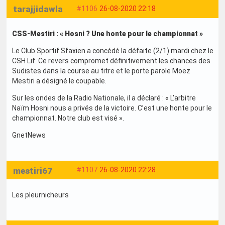
tarajjidawla
#1106
26-08-2020 22:18
CSS-Mestiri : « Hosni ? Une honte pour le championnat »
Le Club Sportif Sfaxien a concédé la défaite (2/1) mardi chez le
CSH Lif. Ce revers compromet définitivement les chances des
Sudistes dans la course au titre et le porte parole Moez
Mestiri a désigné le coupable.
Sur les ondes de la Radio Nationale, il a déclaré : « L’arbitre
Naïm Hosni nous a privés de la victoire. C’est une honte pour le
championnat. Notre club est visé ».
GnetNews
mestiri67
#1107
26-08-2020 22:28
Les pleurnicheurs