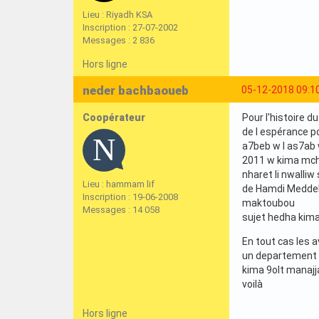
Lieu : Riyadh KSA
Inscription : 27-07-2002
Messages : 2 836
Hors ligne
neder bachbaoueb
05-12-2018 09:1
Coopérateur
Pour l'histoire 
de l espérance p
a7beb w l as7ab
2011 w kima mch
nharet li nwalli
Lieu : hammam lif
de Hamdi Meddeb
Inscription : 19-06-2008
maktoubou
Messages : 14 058
sujet hedha kima
En tout cas les 
un departement m
kima 9olt manajj
voilà
Hors ligne