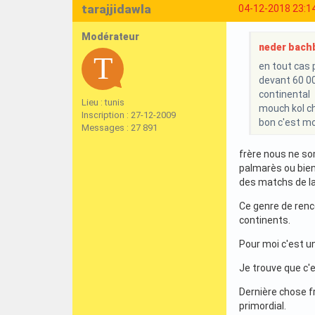
tarajjidawla
04-12-2018 23:1
Modérateur
neder bachb
en tout cas 
devant 60 00
continental
Lieu : tunis
mouch kol ch
Inscription : 27-12-2009
bon c'est mon
Messages : 27 891
frère nous ne so
palmarès ou bien
des matchs de la
Ce genre de renc
continents.
Pour moi c'est un
Je trouve que c'e
Dernière chose fr
primordial.