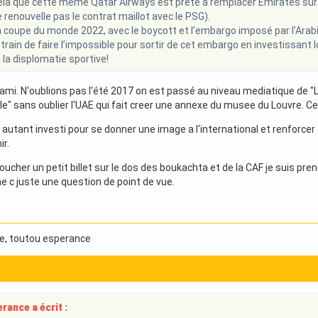
ela que cette même Qatar Airways est prête à remplacer Emirates sur 
 renouvelle pas le contrat maillot avec le PSG).
a coupe du monde 2022, avec le boycott et l’embargo imposé par l’Arabie 
train de faire l’impossible pour sortir de cet embargo en investissant
 la displomatie sportive!
mi. N'oublions pas l'été 2017 on est passé au niveau mediatique de "L
le" sans oublier l'UAE qui fait creer une annexe du musee du Louvre. Ce 
t autant investi pour se donner une image a l'international et renforcer 
ir.
oucher un petit billet sur le dos des boukachta et de la CAF je suis pr
nne c juste une question de point de vue.
e
, toutou esperance
1
rance a écrit :