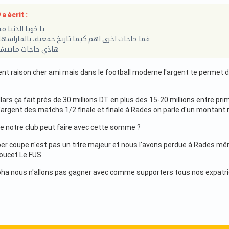
 écrit :
يا خويا الدنيا
فما حاجات اخرى اهم كيما تاريخ جمعية، بالماراسها
هاذي حاجات ماتتش
nt raison cher ami mais dans le football moderne l'argent te permet d
llars ça fait près de 30 millions DT en plus des 15-20 millions entre pr
'argent des matchs 1/2 finale et finale à Rades on parle d'un montant r
e notre club peut faire avec cette somme ?
per coupe n'est pas un titre majeur et nous l'avons perdue à Rades m
poucet Le FUS.
Doha nous n'allons pas gagner avec comme supporters tous nos expatri