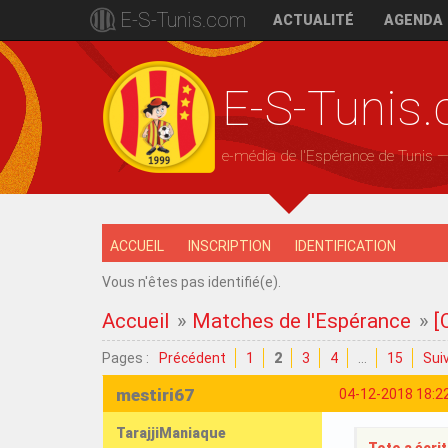
E-S-Tunis.com
ACTUALITÉ
AGENDA
E-S-Tunis
e-média de l'Espérance de Tunis 
ACCUEIL
INSCRIPTION
IDENTIFICATION
Vous n'êtes pas identifié(e).
Accueil
»
Matches de l'Espérance
»
[
Pages :
Précédent
1
2
3
4
…
15
Sui
mestiri67
04-12-2018 18:2
TarajjiManiaque