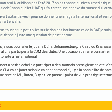
on ami. N'oublions pas l'été 2017 on est passé au niveau mediatique d
 siecle" sans oublier l'UAE qui fait creer une annexe du musee du Louvre
avait autant investi pour se donner une image a l'international et renfor
 fait envahir.
eut toucher un petit billet sur le dos des boukachta et de la CAF je sui
 se tienne c juste une question de point de vue.
je suis pour aller le jouer a Doha, Johannesburg, le Cairo ou Kinshasa s'
s allons participer a la CDM des clubs. Une occasion de faire connaitr
oriete a l'international.
r a petite echelle a participer a des tournois prestigieux en ete, c'es
 CLA va se jouer selon le calendrier mondial, il y a la possibilite de pa
 me reve en MU, Barca, City et j'en passe !! point de vue prestige interna
2