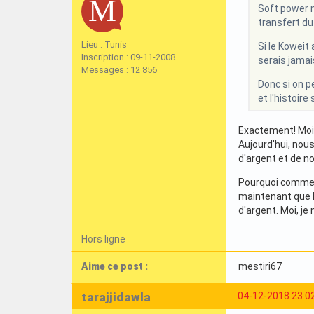
Soft power m
transfert du
Lieu : Tunis
Si le Koweit 
Inscription : 09-11-2008
serais jamais
Messages : 12 856
Donc si on p
et l'histoire
Exactement! Mois 
Aujourd'hui, nou
d'argent et de not
Pourquoi commence
maintenant que la
d'argent. Moi, je
Hors ligne
Aime ce post :
mestiri67
tarajjidawla
04-12-2018 23:0