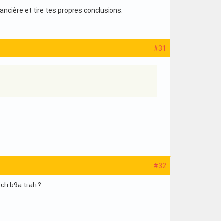
nancière et tire tes propres conclusions.
#31
#32
ech b9a trah ?