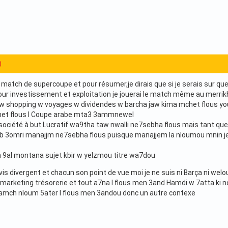
0
du match de supercoupe et pour résumer,je dirais que si je serais sur 
our investissement et exploitation je jouerai le match même au merrikh
 w shopping w voyages w dividendes w barcha jaw kima mchet flous y
et flous l Coupe arabe mta3 3ammnewel
w société à but Lucratif wa9tha taw nwalli ne7sebha flous mais tant qu
 3omri manajjm ne7sebha flous puisque manajjem la nloumou mnin j
 9al montana sujet kbir w yelzmou titre wa7dou
avis divergent et chacun son point de vue moi je ne suis ni Barça ni w
arketing trésorerie et tout a7na l flous men 3and Hamdi w 7atta ki 
amch nloum 5ater l flous men 3andou donc un autre contexe