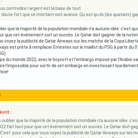
:
us contredire l argent est la base de tout.
e doute fort que ce montant soit avance. Qu est qu ils (les quataris) g
blier que la majorité de la population mondiale n’a aucune idée: c’est qu
our que cet événement soit un succès. Le Qatar doit gagner de la not
us voyez la publicité de Qatar Airways sur les matchs de la Copa Liber
ys est prête à remplacer Emirates sur le maillot du PSG à partir du 0
SG).
pe du monde 2022, avec le boycott et l’embargo imposé par l’Arabie saou
ire l’impossible pour sortir de cet embargo en investissant lourdement
tive!
3
crit :
s oublier que la majorité de la population mondiale n’a aucune idée: c’est
2 fait tout pour que cet événement soit un succès. Le Qatar doit gag
’est pour cela que vous voyez la publicité de Qatar Airways sur les m