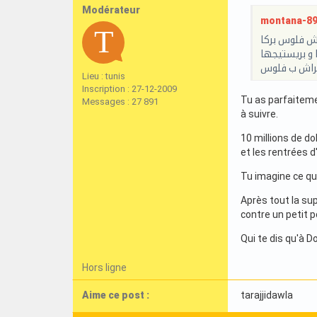
Modérateur
montana-89 a
 مش فلوس بركا
 و بريستيجها
راش ب فلوس
Lieu : tunis
Inscription : 27-12-2009
Tu as parfaiteme
Messages : 27 891
à suivre.
10 millions de do
et les rentrées d
Tu imagine ce qu
Après tout la su
contre un petit 
Qui te dis qu'à 
Hors ligne
Aime ce post :
tarajjidawla