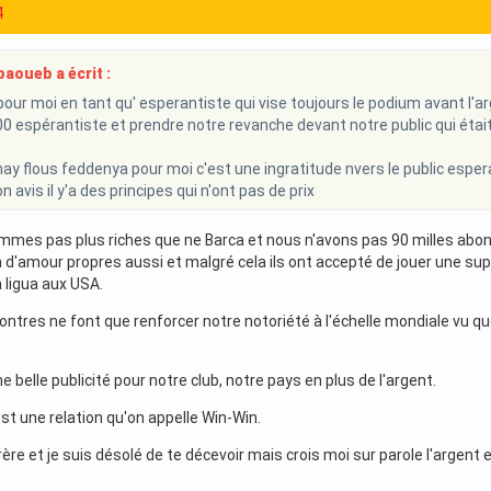
4
aoueb a écrit :
pour moi en tant qu' esperantiste qui vise toujours le podium avant l'ar
0 espérantiste et prendre notre revanche devant notre public qui étai
ay flous feddenya pour moi c'est une ingratitude nvers le public esperan
 avis il y'a des principes qui n'ont pas de prix
mmes pas plus riches que ne Barca et nous n'avons pas 90 milles ab
 d'amour propres aussi et malgré cela ils ont accepté de jouer une sup
 ligua aux USA.
ontres ne font que renforcer notre notoriété à l'échelle mondiale vu q
e belle publicité pour notre club, notre pays en plus de l'argent.
st une relation qu'on appelle Win-Win.
ère et je suis désolé de te décevoir mais crois moi sur parole l'argent 