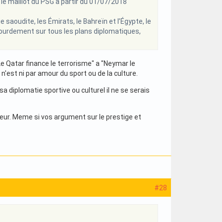
le maillot du PSG à partir du 01/07/2018
saoudite, les Émirats, le Bahreïn et l’Égypte, le
 lourdement sur tous les plans diplomatiques,
e Qatar finance le terrorisme" a "Neymar le
n'est ni par amour du sport ou de la culture.
sa diplomatie sportive ou culturel il ne se serais
eneur. Meme si vos argument sur le prestige et
#28