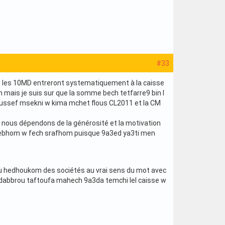
#33
que les 10MD entreront systematiquement à la caisse
 mais je suis sur que la somme bech tetfarre9 bin l
oussef msekni w kima mchet flous CL2011 et la CM
e nous dépendons de la générosité et la motivation
ebhom w fech srafhom puisque 9a3ed ya3ti men
elou hedhoukom des sociétés au vrai sens du mot avec
ndabbrou taftoufa mahech 9a3da temchi lel caisse w