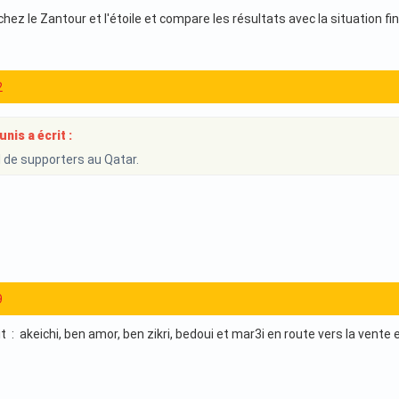
chez le Zantour et l'étoile et compare les résultats avec la situation fi
2
is a écrit :
 de supporters au Qatar.
9
it : akeichi, ben amor, ben zikri, bedoui et mar3i en route vers la vente 