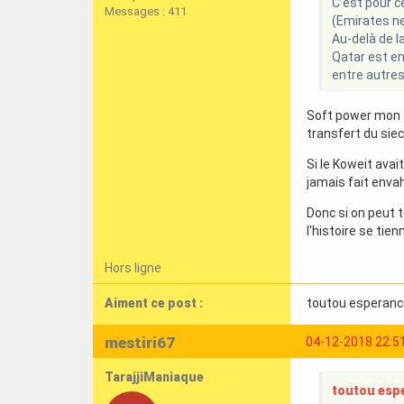
C’est pour c
Messages : 411
(Emirates ne
Au-delà de l
Qatar est en
entre autres
Soft power mon a
transfert du siec
Si le Koweit avai
jamais fait envah
Donc si on peut t
l'histoire se tie
Hors ligne
Aiment ce post :
toutou esperanc
mestiri67
04-12-2018 22:5
TarajjiManiaque
toutou espe