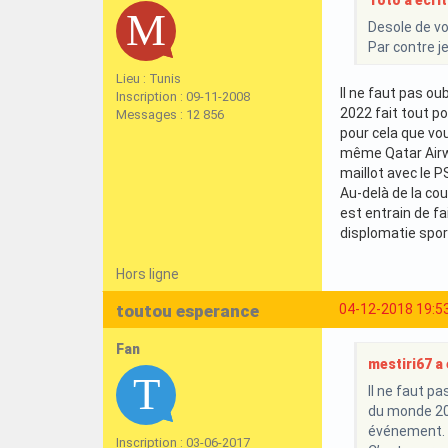
Toto a écrit 
Desole de vo
Par contre j
Lieu : Tunis
Il ne faut pas ou
Inscription : 09-11-2008
2022 fait tout p
Messages : 12 856
pour cela que vo
même Qatar Airwa
maillot avec le P
Au-delà de la cou
est entrain de fa
displomatie spor
Hors ligne
toutou esperance
04-12-2018 19:5
Fan
mestiri67 a é
Il ne faut pa
du monde 202
événement. C
Inscription : 03-06-2017