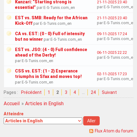
Kanzari: “Starting strong is
21-11-2025 23:40
par E-S-Tunis.com_en
essential”
par E-S-Tunis.com_en
EST vs. SMB: Ready for the African
21-11-2025 23:40
par E-S-Tunis.com_en
Kick-Off
par E-S-Tunis.com_en
CA vs. EST: (0 - 0) Full of intensity
09-11-2025 17:24
par E-S-Tunis.com_en
but no winner
par E-S-Tunis.com_en
EST vs. JSO: (4 - 0) Full confidence
06-11-2025 22:22
ahead of the Derby!
par E-S-Tunis.com_en
par E-S-Tunis.com_en
CSS vs. EST: (1 - 2) Esperance
02-11-2025 17:23
triumphs in Sfax and moves top!
par E-S-Tunis.com_en
par E-S-Tunis.com_en
Pages :
Précédent
1
2
3
4
…
24
Suivant
Accueil
»
Articles in English
Atteindre
Flux Atom du forum