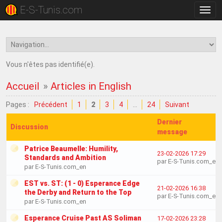
E-S-Tunis.com
Bascu
la
navig
Vous n'êtes pas identifié(e).
Accueil
»
Articles in English
Pages :
Précédent
1
2
3
4
…
24
Suivant
Dernier
Discussion
message
Patrice Beaumelle: Humility,
23-02-2026 17:29
Standards and Ambition
par E-S-Tunis.com_en
par E-S-Tunis.com_en
EST vs. ST: (1 - 0) Esperance Edge
21-02-2026 16:38
the Derby and Return to the Top
par E-S-Tunis.com_en
par E-S-Tunis.com_en
Esperance Cruise Past AS Soliman
17-02-2026 23:28