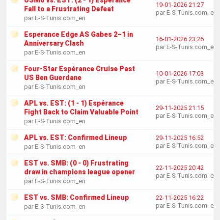
USMo vs. EST: (2 - 1) Esperance
19-01-2026 21:27
Fall to a Frustrating Defeat
par E-S-Tunis.com_en
par E-S-Tunis.com_en
Esperance Edge AS Gabes 2–1 in
16-01-2026 23:26
Anniversary Clash
par E-S-Tunis.com_en
par E-S-Tunis.com_en
Four-Star Espérance Cruise Past
10-01-2026 17:03
US Ben Guerdane
par E-S-Tunis.com_en
par E-S-Tunis.com_en
APL vs. EST: (1 - 1) Espérance
29-11-2025 21:15
Fight Back to Claim Valuable Point
par E-S-Tunis.com_en
par E-S-Tunis.com_en
APL vs. EST: Confirmed Lineup
29-11-2025 16:52
par E-S-Tunis.com_en
par E-S-Tunis.com_en
EST vs. SMB: (0 - 0) Frustrating
22-11-2025 20:42
draw in champions league opener
par E-S-Tunis.com_en
par E-S-Tunis.com_en
EST vs. SMB: Confirmed Lineup
22-11-2025 16:22
par E-S-Tunis.com_en
par E-S-Tunis.com_en