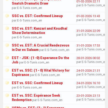
01-02-2026 22:11
Snatch Dramatic Draw
par E-S-Tunis.com_en
par E-S-Tunis.com_en
SSC vs. EST: Confirmed Lineup
01-02-2026 13:43
par E-S-Tunis.com_en
par E-S-Tunis.com_en
SSC vs. EST: Kanzari and Koudhaï
31-01-2026 22:09
Show Determination
par E-S-Tunis.com_en
par E-S-Tunis.com_en
SSC vs. EST: A Crucial Rendezvous
31-01-2026 17:53
par E-S-Tunis.com_en
in Dar es Salaam
par E-S-Tunis.com_en
EST - JSK : (1 -0) Esperance Do the
28-01-2026 00:02
par E-S-Tunis.com_en
Job
par E-S-Tunis.com_en
EST vs. SSC: (1 - 0) Vital Victory for
24-01-2026 21:31
par E-S-Tunis.com_en
Espérance
par E-S-Tunis.com_en
EST vs. SSC: Confirmed Lineup
24-01-2026 16:10
par E-S-Tunis.com_en
par E-S-Tunis.com_en
EST vs. SSC: Espérance Seek
23-01-2026 23:13
par E-S-Tunis.com_en
Redemption
par E-S-Tunis.com_en