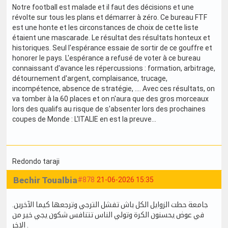
Notre football est malade et il faut des décisions et une
révolte sur tous les plans et démarrer à zéro. Ce bureau FTF
est une honte et les circonstances de choix de cette liste
étaient une mascarade. Le résultat des résultats honteux et
historiques. Seul l'espérance essaie de sortir de ce gouffre et
honorer le pays. L'espérance a refusé de voter à ce bureau
connaissant d'avance les répercussions : formation, arbitrage,
détournement d'argent, complaisance, trucage,
incompétence, absence de stratégie, .... Avec ces résultats, on
va tomber à la 60 places et on n'aura que des gros morceaux
lors des qualifs au risque de s'absenter lors des prochaines
coupes de Monde : L'ITALIE en est la preuve...
Redondo taraji
Bechir Toualbia
#878
21-06-2026 15:35
جامعة حطت الزوايل الكل باش تفشل الترجي وترجعها كيما الآخرين.
في عوض يحسنون الكرة وتولي الناس تتنافس شكون يجي خير من
الاخر .