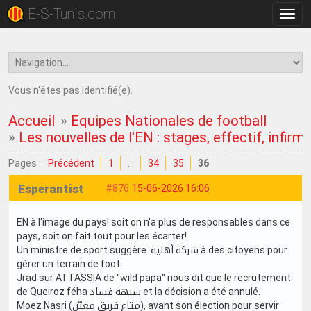
E-S-Tunis.com
Bascu
la
navig
Vous n'êtes pas identifié(e).
Accueil
»
Equipes Nationales de football
»
Les nouvelles de l'EN : stages, effectif, infirme
Pages :
Précédent
1
…
34
35
36
Esperantist
#876
15-06-2026 16:06
EN à l'image du pays! soit on n'a plus de responsables dans ce
pays, soit on fait tout pour les écarter!
Un ministre de sport suggère شركة أهلية à des citoyens pour
gérer un terrain de foot
Jrad sur ATTASSIA de "wild papa" nous dit que le recrutement
de Queiroz féha شبهة فساد et la décision a été annulé.
Moez Nasri (متاع فريق معيّن), avant son élection pour servir