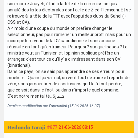
son maitre Jnayeh, était à la tête de la commission qui a
annulé des listes électorales dont celle de Zied Tlemçani. Et se
retrouve à la tête de la FTF avec l'appui des clubs du Sahel (+
CSS et CA).
A 4 mois d'une coupe du monde on préfère changer le
sélectionneur, pas pour ramener un meilleur profil mais pour un
incompétent venu de la D2 saoudienne et sans aucune
réussite en tant qu'entraineur. Pourquoi ? sur quel bases ? Le
ministre veut un Tunisien et l'opinion publique préfère un
étranger, c'est tout ce qu'il y' a d'intéressant dans son CV
(binational).
Dans ce pays, on se sais pas apprendre de ses erreurs pour
améliorer. Quand ça va mal, on veut tout détruire et repartir de
zéro, sans jamais tirer de conclusions quitte à tout perdre,
que ce soit dans le foot, ou dans n'importe quel domaine.
C'est notre mentalité.. خسارة
Dernière modification par Esperantist (15-06-2026 16:07)
Redondo taraji
#877
21-06-2026 08:15