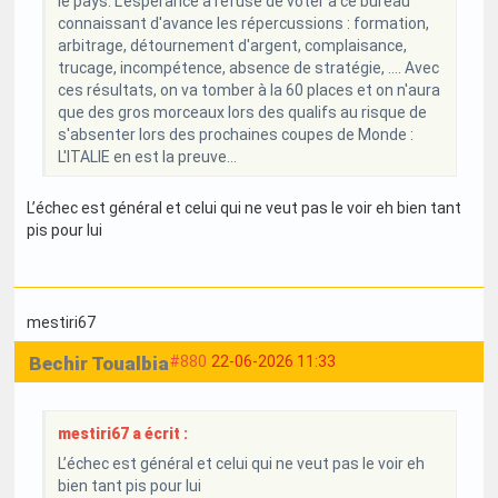
le pays. L'espérance a refusé de voter à ce bureau
connaissant d'avance les répercussions : formation,
arbitrage, détournement d'argent, complaisance,
trucage, incompétence, absence de stratégie, .... Avec
ces résultats, on va tomber à la 60 places et on n'aura
que des gros morceaux lors des qualifs au risque de
s'absenter lors des prochaines coupes de Monde :
L'ITALIE en est la preuve...
L’échec est général et celui qui ne veut pas le voir eh bien tant
pis pour lui
mestiri67
Bechir Toualbia
#880
22-06-2026 11:33
mestiri67 a écrit :
L’échec est général et celui qui ne veut pas le voir eh
bien tant pis pour lui