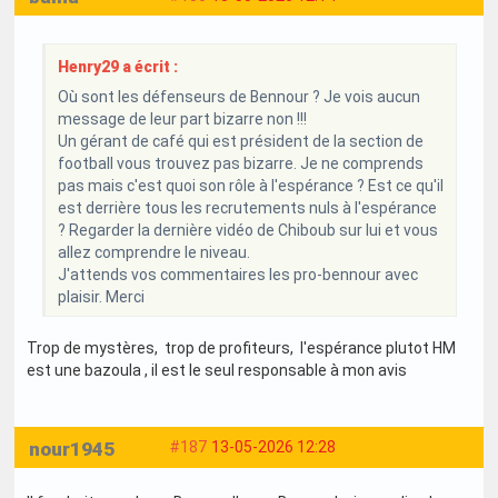
Henry29 a écrit :
Où sont les défenseurs de Bennour ? Je vois aucun
message de leur part bizarre non !!!
Un gérant de café qui est président de la section de
football vous trouvez pas bizarre. Je ne comprends
pas mais c'est quoi son rôle à l'espérance ? Est ce qu'il
est derrière tous les recrutements nuls à l'espérance
? Regarder la dernière vidéo de Chiboub sur lui et vous
allez comprendre le niveau.
J'attends vos commentaires les pro-bennour avec
plaisir. Merci
Trop de mystères, trop de profiteurs, l'espérance plutot HM
est une bazoula , il est le seul responsable à mon avis
nour1945
#187
13-05-2026 12:28