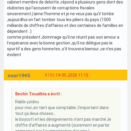
cabinet membre de deloitte ,répond a plusieurs gens dont des
clubistes qui l'accusent de corruptions fiscales
sincerement j'aime l'homme et je ne veux pas qu'il tombe
,aujourdhui on fait tomber tous les piliers du pays (1500
milliards de chiffres d'affaires et des centaines de familles en
dépendent ..)
comme président ,dommage qu'il ne réunit pas son amour a
l'espérance avec la bonne gestion ,qu'il ne délègue pas le
sportif a des gens honnetes ,s'il trouvera biensur ,ce n'es pas
évident
nour1945
#193
14-05-2026 11:15
Bechir Toualbia a écrit :
Rabbi yzidou
pour moi ,en tant que comptable ,l'important dans
tout ça deux choses ;
le boycott et les dénigrements n'ont pas marché ,le
chiffre d'affaires a augmenté (surement en partie