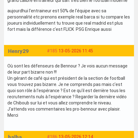
grand calibre entraineur qui sait très bien le football moderne
aujourdhui l'entraineur est 50% de l'équipe avec sa
personnalité etc prenons exemple real barca si tu compare les
joueurs individuellement tu trouve que real madrid est plus
fort mais la différence c'est FLICK PSG Enrique aussi
Henry29
#185
13-05-2026 11:45
Où sont les défenseurs de Bennour ? Je vois aucun message
de leur part bizarre non !!!
Un gérant de café qui est président de la section de football
vous trouvez pas bizarre. Je ne comprends pas mais c'est
quoi son rôle à l'espérance ? Est ce qu'il est derrière tous les
recrutements nuls à l'espérance ? Regarder la dernière vidéo
de Chiboub sur lui et vous allez comprendre le niveau.
J'attends vos commentaires les pro-bennour avec plaisir.
Merci
balha
#186
13-05-2026 12:14