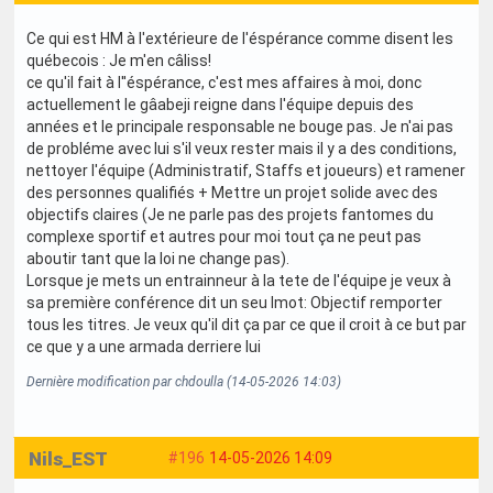
Ce qui est HM à l'extérieure de l'éspérance comme disent les
québecois : Je m'en câliss!
ce qu'il fait à l''éspérance, c'est mes affaires à moi, donc
actuellement le gâabeji reigne dans l'équipe depuis des
années et le principale responsable ne bouge pas. Je n'ai pas
de probléme avec lui s'il veux rester mais il y a des conditions,
nettoyer l'équipe (Administratif, Staffs et joueurs) et ramener
des personnes qualifiés + Mettre un projet solide avec des
objectifs claires (Je ne parle pas des projets fantomes du
complexe sportif et autres pour moi tout ça ne peut pas
aboutir tant que la loi ne change pas).
Lorsque je mets un entrainneur à la tete de l'équipe je veux à
sa première conférence dit un seu lmot: Objectif remporter
tous les titres. Je veux qu'il dit ça par ce que il croit à ce but par
ce que y a une armada derriere lui
Dernière modification par chdoulla (14-05-2026 14:03)
Nils_EST
#196
14-05-2026 14:09