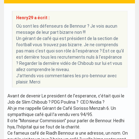
Henry29 a écrit :
Où sont les défenseurs de Bennour ? Je vois aucun
message de leur part bizarre non !!!
Un gérant de café qui est président de la section de
football vous trouvez pas bizarre. Je ne comprends
pas mais c'est quoi son rôle à l'espérance ? Est ce qu'il
est derrière tous les recrutements nuls à l'espérance
? Regarder la dernière vidéo de Chiboub sur lui et vous
allez comprendre le niveau.
J'attends vos commentaires les pro-bennour avec
plaisir. Merci
Avant de devenir Le president de l’esperance, c’était quoi le
Job de Slim Chiboub ? PDG Poulina ? CEO Nvidia ?
Ah je me rappelle Gérant de Café Sorisso Menzah 6. Un
sympathique café quil l’a vendu vers 94/95.
Il cite “Monsieur Commission” pour parler de Bennour. Hedhi
hya, l'hôpital qui se fout de la charité.
Ce fameux café de Riadh Bennour a une adresse, un nom. On