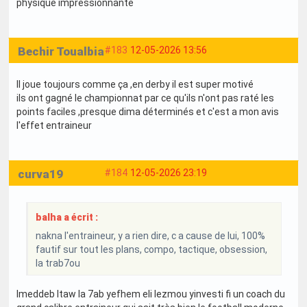
physique impressionnante
Bechir Toualbia
#183
12-05-2026 13:56
Il joue toujours comme ça ,en derby il est super motivé
ils ont gagné le championnat par ce qu'ils n'ont pas raté les
points faciles ,presque dima déterminés et c'est a mon avis
l'effet entraineur
curva19
#184
12-05-2026 23:19
balha a écrit :
nakna l'entraineur, y a rien dire, c a cause de lui, 100%
fautif sur tout les plans, compo, tactique, obsession,
la trab7ou
lmeddeb ltaw la 7ab yefhem eli lezmou yinvesti fi un coach du