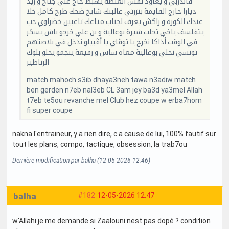
فالدربي و يعاود نفس الغلطة يهبط حاج علي جناح و زيد
ديارا خارج القايمة بنزرتي عالبنك شايخ ضحك طرح كامل خلا
عندك الكورة و راكش يعرف لجناب متاعك تاعبين خضراوي حب
يتفلسف ياخي تحلت شيرة بوعالية و بن علي خرجو باش يسكر
في الوقت أذاكا نخرج يا توڨاي يا أڨبيلو ندخل في بلاصتهم
تونسي نخلي بوعالية معاه ساس و رفيعة ينجمو يحلو بلوك
الزناطير
match mahoch s3ib dhaya3neh tawa n3adiw match
ben gerden n7eb nal3eb CL 3am jey ba3d ya3mel Allah
t7eb te5ou revanche mel Club hez coupe w erba7hom
fi super coupe
nakna l'entraineur, y a rien dire, c a cause de lui, 100% fautif sur
tout les plans, compo, tactique, obsession, la trab7ou
Dernière modification par balha (12-05-2026 12:46)
balha
#182
12-05-2026 12:47
w'Allahi je me demande si Zaalouni nest pas dopé ? condition