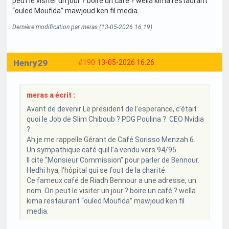
peut le visiter un jour ? boire un café ? wella kima restaurant
“ouled Moufida” mawjoud ken fil media.
Dernière modification par meras (13-05-2026 16:19)
Henry29
#190
13-05-2026 16:26
meras a écrit :
Avant de devenir Le president de l’esperance, c’était
quoi le Job de Slim Chiboub ? PDG Poulina ? CEO Nvidia
?
Ah je me rappelle Gérant de Café Sorisso Menzah 6.
Un sympathique café quil l’a vendu vers 94/95.
Il cite “Monsieur Commission” pour parler de Bennour.
Hedhi hya, l'hôpital qui se fout de la charité.
Ce fameux café de Riadh Bennour a une adresse, un
nom. On peut le visiter un jour ? boire un café ? wella
kima restaurant “ouled Moufida” mawjoud ken fil
media.