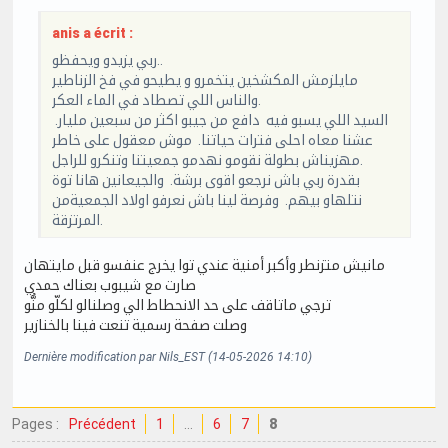
anis a écrit :
ربي يزيدو ويحفظو..
مايلزمش المكشخين يتخمرو و يطيحو في فخ الزناطير
والناس اللي تصطاد في الماء العكر.
السيد اللي يسبو فيه دافع من جيبو اكثر من سبعين مليار.
عشنا معاه احلى فترات حياتنا. موش معقول على خاطر
مهزيناش بطولة نقومو نهدمو جمعيتنا وتنكرو للراجل.
بقدرة ربي باش نرجعو اقوى برشة. والجيعانين هانا توة
نتلهاو بيهم. وفرصة لينا باش نعرفو اولاد الجمعيةمن
المرتزقة.
مانيش متزنطر وأكبر أمنية عندي توا يخرج عنفسو قبل مايتهان
صارت مع شيبوب بعناك حمدي
ترجي ماتاقف على حد الانحطاط الي وصلنالو لكلّو منُّو
وصلت صفحة رسمية تنعت فينا بالخنازير
Dernière modification par Nils_EST (14-05-2026 14:10)
Pages :
Précédent
1
…
6
7
8