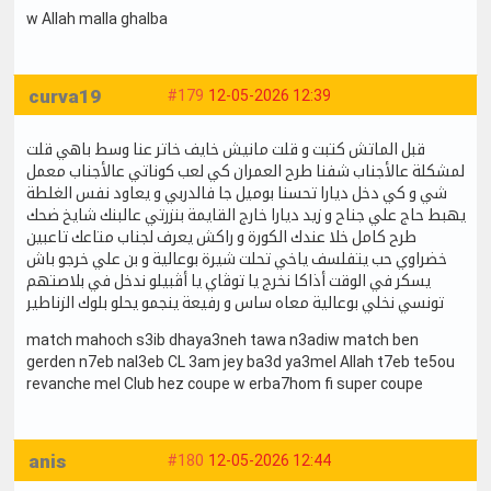
w Allah malla ghalba
curva19
#179
12-05-2026 12:39
قبل الماتش كتبت و قلت مانيش خايف خاتر عنا وسط باهي قلت
لمشكلة عالأجناب شفنا طرح العمران كي لعب كوناتي عالأجناب معمل
شي و كي دخل ديارا تحسنا بوميل جا فالدربي و يعاود نفس الغلطة
يهبط حاج علي جناح و زيد ديارا خارج القايمة بنزرتي عالبنك شايخ ضحك
طرح كامل خلا عندك الكورة و راكش يعرف لجناب متاعك تاعبين
خضراوي حب يتفلسف ياخي تحلت شيرة بوعالية و بن علي خرجو باش
يسكر في الوقت أذاكا نخرج يا توڨاي يا أڨبيلو ندخل في بلاصتهم
تونسي نخلي بوعالية معاه ساس و رفيعة ينجمو يحلو بلوك الزناطير
match mahoch s3ib dhaya3neh tawa n3adiw match ben
gerden n7eb nal3eb CL 3am jey ba3d ya3mel Allah t7eb te5ou
revanche mel Club hez coupe w erba7hom fi super coupe
anis
#180
12-05-2026 12:44