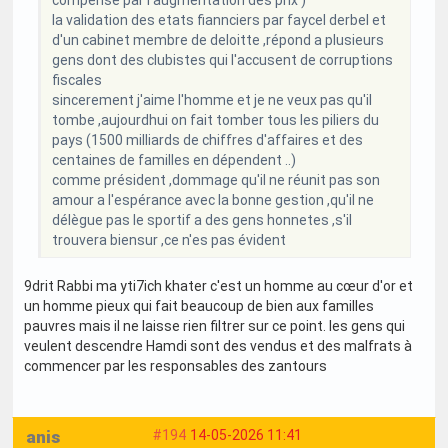
compensé par l'augmentation des prix )
la validation des etats fiannciers par faycel derbel et
d'un cabinet membre de deloitte ,répond a plusieurs
gens dont des clubistes qui l'accusent de corruptions
fiscales
sincerement j'aime l'homme et je ne veux pas qu'il
tombe ,aujourdhui on fait tomber tous les piliers du
pays (1500 milliards de chiffres d'affaires et des
centaines de familles en dépendent ..)
comme président ,dommage qu'il ne réunit pas son
amour a l'espérance avec la bonne gestion ,qu'il ne
délègue pas le sportif a des gens honnetes ,s'il
trouvera biensur ,ce n'es pas évident
9drit Rabbi ma yti7ich khater c'est un homme au cœur d'or et
un homme pieux qui fait beaucoup de bien aux familles
pauvres mais il ne laisse rien filtrer sur ce point. les gens qui
veulent descendre Hamdi sont des vendus et des malfrats à
commencer par les responsables des zantours
anis
#194
14-05-2026 11:41