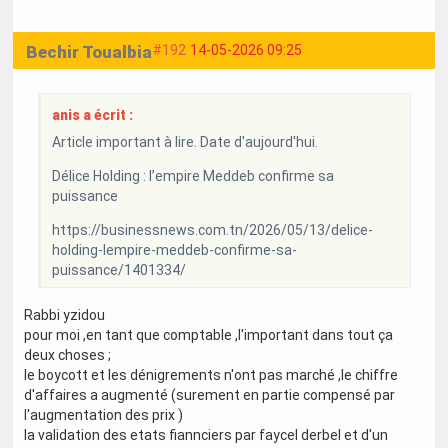
Bechir Toualbia
#192
14-05-2026 09:25
anis a écrit :
Article important à lire. Date d'aujourd'hui.
Délice Holding : l’empire Meddeb confirme sa
puissance
https://businessnews.com.tn/2026/05/13/delice-
holding-lempire-meddeb-confirme-sa-
puissance/1401334/
Rabbi yzidou
pour moi ,en tant que comptable ,l'important dans tout ça
deux choses ;
le boycott et les dénigrements n'ont pas marché ,le chiffre
d'affaires a augmenté (surement en partie compensé par
l'augmentation des prix )
la validation des etats fiannciers par faycel derbel et d'un