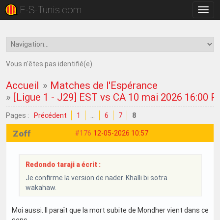
E-S-Tunis.com
Bascu
la
navig
Vous n'êtes pas identifié(e).
Accueil
»
Matches de l'Espérance
»
[Ligue 1 - J29] EST vs CA 10 mai 2026 16:00 
Pages :
Précédent
1
…
6
7
8
Zoff
#176
12-05-2026 10:57
Redondo taraji a écrit :
Je confirme la version de nader. Khalli bi sotra
wakahaw.
Moi aussi. Il paraît que la mort subite de Mondher vient dans ce
sens.