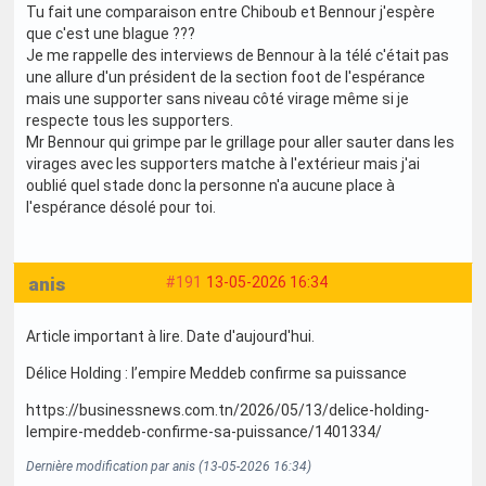
Tu fait une comparaison entre Chiboub et Bennour j'espère
que c'est une blague ???
Je me rappelle des interviews de Bennour à la télé c'était pas
une allure d'un président de la section foot de l'espérance
mais une supporter sans niveau côté virage même si je
respecte tous les supporters.
Mr Bennour qui grimpe par le grillage pour aller sauter dans les
virages avec les supporters matche à l'extérieur mais j'ai
oublié quel stade donc la personne n'a aucune place à
l'espérance désolé pour toi.
anis
#191
13-05-2026 16:34
Article important à lire. Date d'aujourd'hui.
Délice Holding : l’empire Meddeb confirme sa puissance
https://businessnews.com.tn/2026/05/13/delice-holding-
lempire-meddeb-confirme-sa-puissance/1401334/
Dernière modification par anis (13-05-2026 16:34)