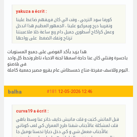
yakuza a écrit :
كورفا سود الترجي ، وقت الي كان فريقهم ضاغط علينا
وتقريبا درج ويمركيو علينا ، الجمهور العظيم هذا اتدخل
وعمل كراكاج أسطوري جميل دام ربع ساعة خلا ملاعبيتنا
ترتاح وتفك الضغط على رواحها
هذا يزيد يأكد الفوضى على جميع المستويات.
ياحسرة وقتلي كان عنا حاجة اسمها لجنة الاحباء تاطر وتحط كل واحد
في بلاصتو.
اليوم وللاسف مفرخة متاع خمسطاش عام يقررو مصير جمعية كاملة..
balha
#181
12-05-2026 12:46
curva19 a écrit :
قبل الماتش كتبت و قلت مانيش خايف خاتر عنا وسط باهي
قلت لمشكلة عالأجناب شفنا طرح العمران كي لعب كوناتي
عالأجناب معمل شي و كي دخل ديارا تحسنا بوميل جا