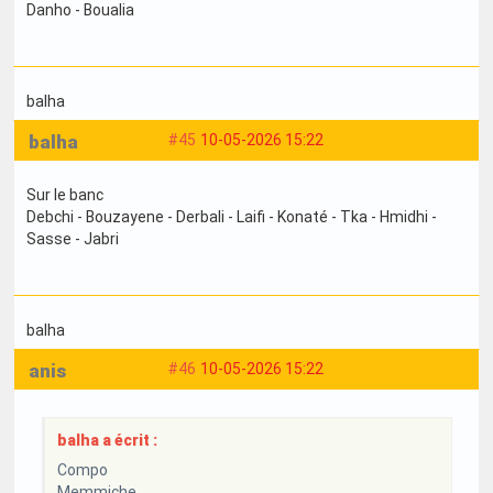
Danho - Boualia
balha
balha
#45
10-05-2026 15:22
Sur le banc
Debchi - Bouzayene - Derbali - Laifi - Konaté - Tka - Hmidhi -
Sasse - Jabri
balha
anis
#46
10-05-2026 15:22
balha a écrit :
Compo
Memmiche