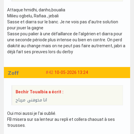
Attaque hmidhi, danho,boualia
Milieu ogbelu, Rafiaa , jebali
Sasse et diarra sur le banc. Je ne vois pas d'autre solution
pour jouer la gagne
Sasse pou palier à une défaillance de l'algérien et diarra pour
une seconde période plus intense ou bien en contre. On perd
diakité au change mais on ne peut pas faire autrement, jabri a
déjà fait ses preuves lors du derby
Zoff
#42
10-05-2026 13:24
Bechir Toualbia a écrit :
انا مخوفني مرياح
Oui moi aussi je l'ai oublié.
FB misera sur sa lenteur au repli et collera chaouat à ses
trousses.