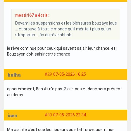
mestiri67 a écrit :
Devant les suspensions et les blessures bouzaye joue
… et prouve à tout le monde qu’il méritait plus qu’un
strapontin … fin du rêve hhhhh
le rêve continue pour ceux qui savent saisir leur chance. et
Bouzayen doit saisir cette chance
balha
#29
07-05-2026 16:25
apparemment, Ben Ali n'a pas 3 cartons et donc sera présent
au derby
isen
#30
07-05-2026 22:34
Ma crainte c’est que leur joueurs ou staff provoquent nos