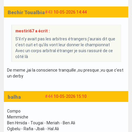
Bechir Toualbia
#43
10-05-2026 14:44
mestiri67 a écrit :
S’il n’y avait pas les arbitres étrangers j’aurais dit que
c’est cuit et qu’ils vont leur donner le championnat
Avec un corps arbitral étranger je suis rassuré de ce
côté là
De meme ,jai la conscience tranquille ,ou presque ,vu que c'est
un derby
balha
#44
10-05-2026 15:10
Compo
Memmiche
Ben Hmida - Tougai - Meriah - Ben Ali
Ogbelu - Rafia -Jbali - Hal Ali