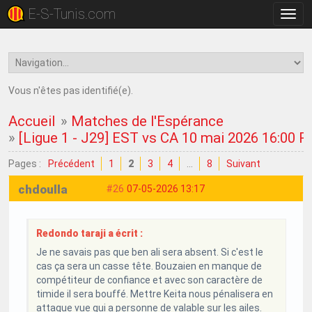
E-S-Tunis.com
Bascu
la
navig
Vous n'êtes pas identifié(e).
Accueil
»
Matches de l'Espérance
»
[Ligue 1 - J29] EST vs CA 10 mai 2026 16:00 
Pages :
Précédent
1
2
3
4
…
8
Suivant
chdoulla
#26
07-05-2026 13:17
Redondo taraji a écrit :
Je ne savais pas que ben ali sera absent. Si c'est le
cas ça sera un casse tête. Bouzaien en manque de
compétiteur de confiance et avec son caractère de
timide il sera bouffé. Mettre Keita nous pénalisera en
attaque vue qui a personne de valable sur les ailes.