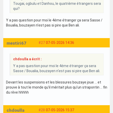
Tougai, ogbulu et Danhou, le quatrième étrangers sera
qui?
Y a pas question pour moi le 4éme étranger ça sera Sasse /
Boualia, bouzayen n'est pas si pire que Ben ali.
mestiri67
#27
07-05-2026 14:36
chdoulla a écrit :
Y a pas question pour moi le 4éme étranger ça sera
Sasse / Boualia, bouzayen n'est pas si pire que Ben ali.
Devant les suspensions et les blessures bouzaye joue … et
prouve à tout le monde qu’il méritait plus qu’un strapontin … fin
du rêve hhhhh
chdoulla
#28
07-05-2026 15:37