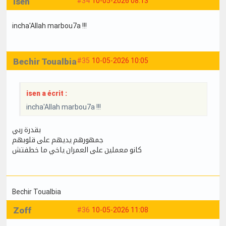
isen
#34
10-05-2026 08:13
incha'Allah marbou7a !!!
Bechir Toualbia
#35
10-05-2026 10:05
isen a écrit :
incha'Allah marbou7a !!!
بقدرة ربي
جمهورهم يديهم على قلوبهم
كانو معملين على العمران ياخي ما خطفتش
Bechir Toualbia
Zoff
#36
10-05-2026 11:08