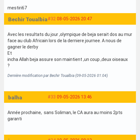
mestiri67
Bechir Toualbia
#32
08-05-2026 20:47
Avec les resultats du jour ,olympique de beja serait dos au mur
face au club Africain lors de la derniere journee. A nous de
gagner le derby
Et
incha Allah beja assure son maintient ,un coup ,deux oiseaux
?
Dernière modification par Bechir Toualbia (09-05-2026 01:04)
balha
#33
09-05-2026 13:46
Année prochaine, sans Soliman, le CA aura au moins 2pts
garanti