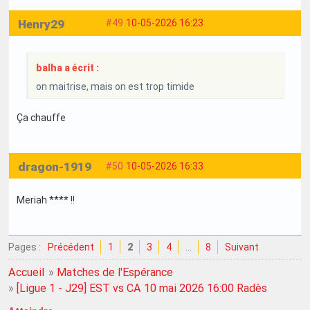
Henry29
#49
10-05-2026 16:23
balha a écrit :
on maitrise, mais on est trop timide
Ça chauffe
dragon-1919
#50
10-05-2026 16:33
Meriah **** !!
Pages :
Précédent
1
2
3
4
…
8
Suivant
Accueil
»
Matches de l'Espérance
»
[Ligue 1 - J29] EST vs CA 10 mai 2026 16:00 Radès