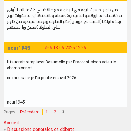
صن داونز خسرت اليوم في البطولة مع غالاكسي 3-2مازالت الأولى
ب68نقطة اما اورلاندو الثانية ب65نقطة وناقصتها زوز ماتشوات تربح
وحدة اولها(السبت مع دوربان )تهز البطولة وتوقف سيطرة صن داونز
على البطولة8سنين ورا بعضهم
nour1945
#66
13-05-2026 12:25
Il faudrait remplacer Beaumelle par Bracconi, sinon adieu le
championnat
ce message je l'ai publié en avril 2026
nour1945
Pages :
Précédent
1
2
3
Accueil
»
Discussions générales et débats