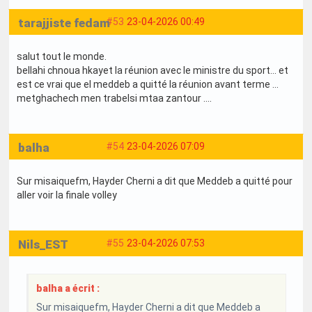
tarajjiste fedam
#53
23-04-2026 00:49
salut tout le monde.
bellahi chnoua hkayet la réunion avec le ministre du sport... et
est ce vrai que el meddeb a quitté la réunion avant terme ...
metghachech men trabelsi mtaa zantour ....
balha
#54
23-04-2026 07:09
Sur misaiquefm, Hayder Cherni a dit que Meddeb a quitté pour
aller voir la finale volley
Nils_EST
#55
23-04-2026 07:53
balha a écrit :
Sur misaiquefm, Hayder Cherni a dit que Meddeb a