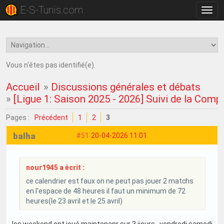
E-S-Tunis.com
Bascu
la
navig
Vous n'êtes pas identifié(e).
Accueil
»
Discussions générales et débats
»
[Ligue 1: Saison 2025 - 2026] Suivi de la Comp
Pages :
Précédent
1
2
3
balha
#51
20-04-2026 11:01
nour1945 a écrit :
ce calendrier est faux on ne peut pas jouer 2 matchs
en l'espace de 48 heures il faut un minimum de 72
heures(le 23 avril et le 25 avril)
les weekend ont joué maintenanr sur 3 jjours , vendredi samedi