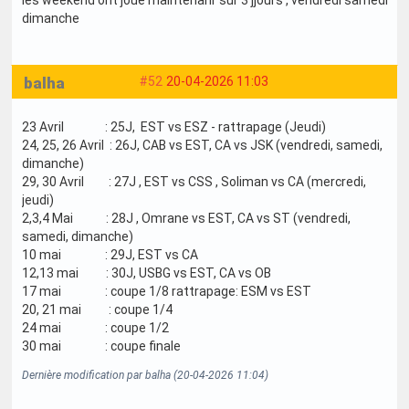
dimanche
balha
#52
20-04-2026 11:03
23 Avril : 25J, EST vs ESZ - rattrapage (Jeudi)
24, 25, 26 Avril : 26J, CAB vs EST, CA vs JSK (vendredi, samedi,
dimanche)
29, 30 Avril : 27J , EST vs CSS , Soliman vs CA (mercredi,
jeudi)
2,3,4 Mai : 28J , Omrane vs EST, CA vs ST (vendredi,
samedi, dimanche)
10 mai : 29J, EST vs CA
12,13 mai : 30J, USBG vs EST, CA vs OB
17 mai : coupe 1/8 rattrapage: ESM vs EST
20, 21 mai : coupe 1/4
24 mai : coupe 1/2
30 mai : coupe finale
Dernière modification par balha (20-04-2026 11:04)