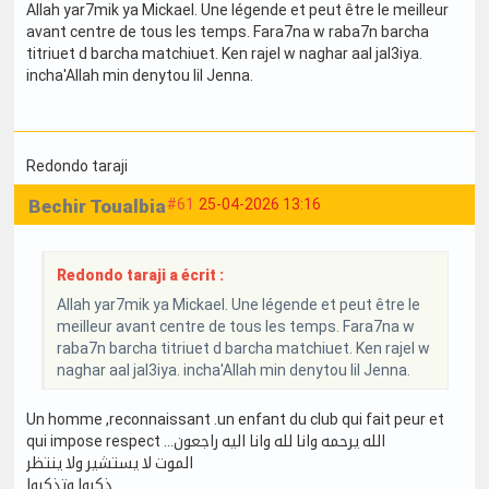
Allah yar7mik ya Mickael. Une légende et peut être le meilleur
avant centre de tous les temps. Fara7na w raba7n barcha
titriuet d barcha matchiuet. Ken rajel w naghar aal jal3iya.
incha'Allah min denytou lil Jenna.
Redondo taraji
Bechir Toualbia
#61
25-04-2026 13:16
Redondo taraji a écrit :
Allah yar7mik ya Mickael. Une légende et peut être le
meilleur avant centre de tous les temps. Fara7na w
raba7n barcha titriuet d barcha matchiuet. Ken rajel w
naghar aal jal3iya. incha'Allah min denytou lil Jenna.
Un homme ,reconnaissant .un enfant du club qui fait peur et
qui impose respect ...الله يرحمه وانا لله وانا اليه راجعون
الموت لا يستشير ولا ينتظر
ذكروا وتذكروا