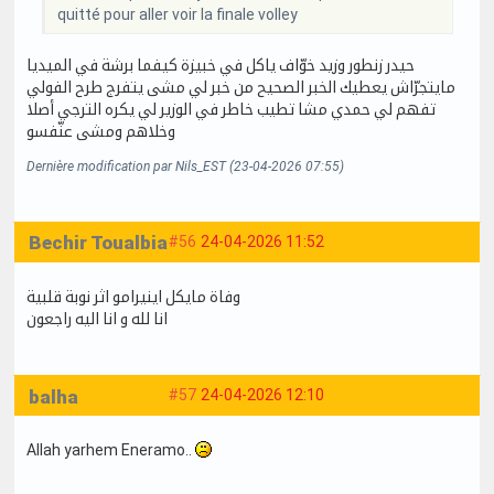
quitté pour aller voir la finale volley
حيدر زنطور وزيد خوّاف ياكل في خبيزة كيفما برشة في الميديا
مايتجرّاش يعطيك الخبر الصحيح من خبر لي مشى يتفرج طرح الفولي
تفهم لي حمدي مشا تطيب خاطر في الوزير لي يكره الترجي أصلا
وخلاهم ومشى عنّفسو
Dernière modification par Nils_EST (23-04-2026 07:55)
Bechir Toualbia
#56
24-04-2026 11:52
وفاة مايكل اينيرامو اثر نوبة قلبية
انا لله و انا اليه راجعون
balha
#57
24-04-2026 12:10
Allah yarhem Eneramo..