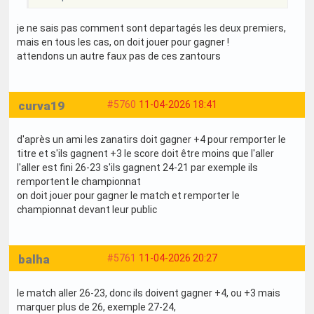
je ne sais pas comment sont departagés les deux premiers,
mais en tous les cas, on doit jouer pour gagner !
attendons un autre faux pas de ces zantours
curva19
#5760
11-04-2026 18:41
d'après un ami les zanatirs doit gagner +4 pour remporter le
titre et s'ils gagnent +3 le score doit être moins que l'aller
l'aller est fini 26-23 s'ils gagnent 24-21 par exemple ils
remportent le championnat
on doit jouer pour gagner le match et remporter le
championnat devant leur public
balha
#5761
11-04-2026 20:27
le match aller 26-23, donc ils doivent gagner +4, ou +3 mais
marquer plus de 26, exemple 27-24,