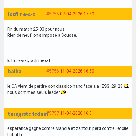
lotfi r e-s-t
#5755
07-04-2026 17:50
Fin du match 25-33 pour nous.
Rien de neuf, on s'impose à Sousse.
lotfi r e-s-t
, lotfi r e-s-t
balha
#5756
11-04-2026 16:50
le CA vient de perdre son classico hand face a a l'ESS, 29-28
,
nous sommes seuls leader
tarajjiste fedam
#5757
11-04-2026 16:51
espérance gagne contre Mahdia et zantour perd contre l'étoile
hhhhhh