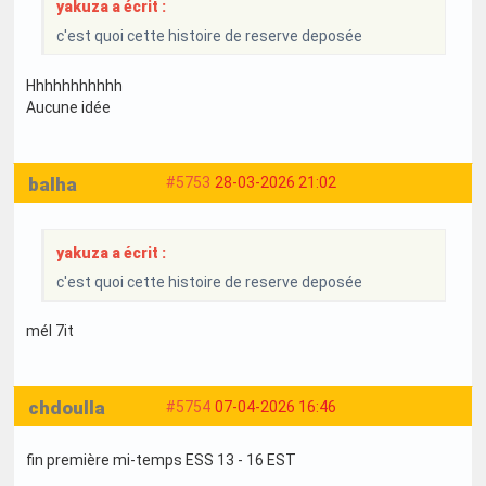
yakuza a écrit :
c'est quoi cette histoire de reserve deposée
Hhhhhhhhhhh
Aucune idée
balha
#5753
28-03-2026 21:02
yakuza a écrit :
c'est quoi cette histoire de reserve deposée
mél 7it
chdoulla
#5754
07-04-2026 16:46
fin première mi-temps ESS 13 - 16 EST