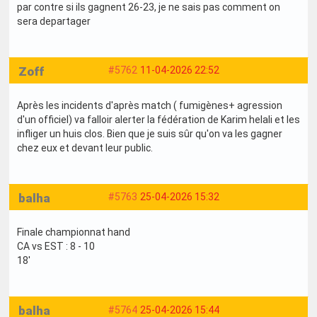
par contre si ils gagnent 26-23, je ne sais pas comment on
sera departager
Zoff
#5762
11-04-2026 22:52
Après les incidents d'après match ( fumigènes+ agression
d'un officiel) va falloir alerter la fédération de Karim helali et les
infliger un huis clos. Bien que je suis sûr qu'on va les gagner
chez eux et devant leur public.
balha
#5763
25-04-2026 15:32
Finale championnat hand
CA vs EST : 8 - 10
18'
balha
#5764
25-04-2026 15:44