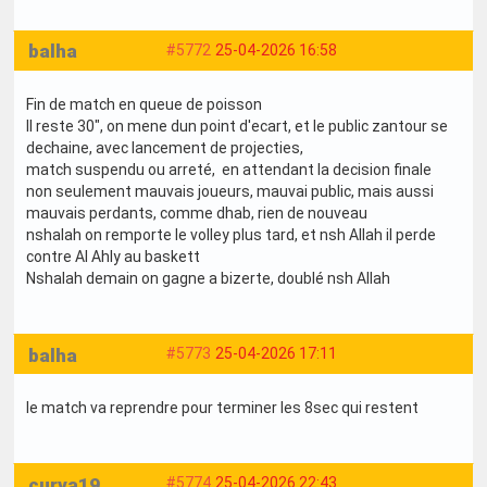
balha
#5772
25-04-2026 16:58
Fin de match en queue de poisson
Il reste 30", on mene dun point d'ecart, et le public zantour se
dechaine, avec lancement de projecties,
match suspendu ou arreté, en attendant la decision finale
non seulement mauvais joueurs, mauvai public, mais aussi
mauvais perdants, comme dhab, rien de nouveau
nshalah on remporte le volley plus tard, et nsh Allah il perde
contre Al Ahly au baskett
Nshalah demain on gagne a bizerte, doublé nsh Allah
balha
#5773
25-04-2026 17:11
le match va reprendre pour terminer les 8sec qui restent
curva19
#5774
25-04-2026 22:43