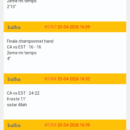
2eme mi temps
2'15"
balha
#5767
25-04-2026 16:09
Finale championnat hand
CA vs EST : 16 - 16
2eme mi temps
4''
balha
#5768
25-04-2026 16:32
CA vs EST : 24-22
Il reste 11'
satar Allah
balha
#5769
25-04-2026 16:39