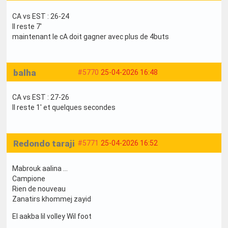
CA vs EST : 26-24
Il reste 7'
maintenant le cA doit gagner avec plus de 4buts
balha
#5770
25-04-2026 16:48
CA vs EST : 27-26
Il reste 1' et quelques secondes
Redondo taraji
#5771
25-04-2026 16:52
Mabrouk aalina ...
Campione
Rien de nouveau
Zanatirs khommej zayid
El aakba lil volley Wil foot