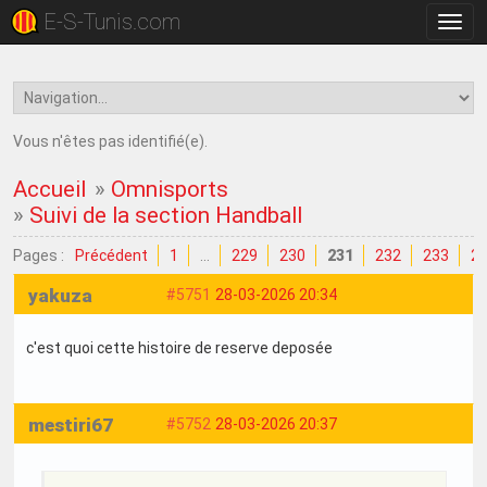
E-S-Tunis.com
Bascu
la
navig
Vous n'êtes pas identifié(e).
Accueil
»
Omnisports
»
Suivi de la section Handball
Pages :
Précédent
1
…
229
230
231
232
233
2
yakuza
#5751
28-03-2026 20:34
c'est quoi cette histoire de reserve deposée
mestiri67
#5752
28-03-2026 20:37