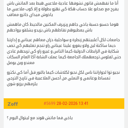
أنا ما نفهمش قانون نشوفها عادية ملاعبي هبط بعد الماتش باش
يفرح مع صحابو علا حساب هكة كي نهزو بطولة و إلا كوب ملاعبي ما
ياخوش ميداي خاترو معاقب
هوما حسبو حسبة ياخي جاهم ريزيرف المكنين مالحيط كان ماهمش
باش يعطيوهم نقاطهم باش يزيدو يشلقو برواحهم
جامعات لكل أغلبيتهم زنطرة و سواحلية دزان معاهم عيناني و إدارتنا
ديما ساكتة لين ولاو يغورو علينا عيناني راو تنجم تغلبهم كي تصب
شكاية في الرابطات الدولية كيما التاس و غيرو راو كي تربحهم غادي
حتى لفلوس ترجعهملك الجامعة كيما عملت الشابة أكا العام السكات
معندو وين يوصل
نجيو توا لجواراتنا ناس لكل نحبو لكلاشات كيما بالنور قبل أما كي نكثرو
تمساط بوغانمي و النملي من أحسن الملاعبية في تاريخ الترجي
يلزمهم يرزنو شوي
Zoff
#5699
28-02-2026 13:41
ياخي فما ماتش هوند مع ليتوال اليوم ؟