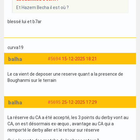
Et Hazem Becha il est où ?
blessé lui et b7ar
curva19
balha
#5694
15-12-2025 18:21
Le ca vient de deposer une reserve quant a la presence de
Boughanmi sur le terrain
balha
#5695
25-12-2025 17:29
La réserve du CA a été accepté, les 3 points du derby vont au
CA, on est désormais ex-æquo , avantage au CA qui a
remporté le derby aller et le retour sur réserve