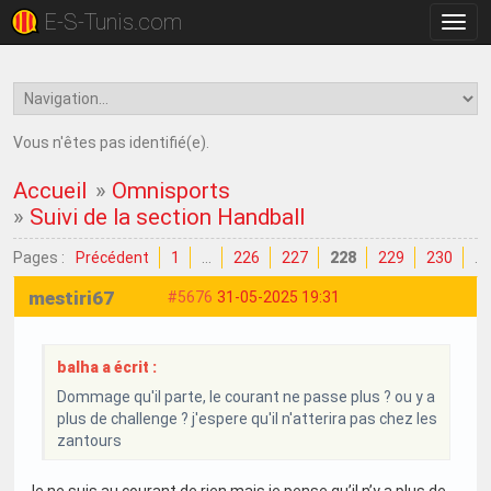
E-S-Tunis.com
Bascu
la
navig
Vous n'êtes pas identifié(e).
Accueil
»
Omnisports
»
Suivi de la section Handball
Pages :
Précédent
1
…
226
227
228
229
230
…
mestiri67
#5676
31-05-2025 19:31
balha a écrit :
Dommage qu'il parte, le courant ne passe plus ? ou y a
plus de challenge ? j'espere qu'il n'atterira pas chez les
zantours
Je ne suis au courant de rien mais je pense qu’il n’y a plus de