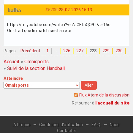
balha
#5700
28-02-2026 15:13
https://m.youtube.com/watch?v=ZaGEtaQO9-I&t=15s
On dirait que le match sest arreté
Pages :
Précédent
1
…
226
227
228
229
230
…
Accueil
»
Omnisports
»
Suivi de la section Handball
Atteindre
Flux Atom de la discussion
l'accueil du site
Retourner à
A Propos
—
Conditions d'utilisation
—
F.A.Q.
—
Nous
Contacter