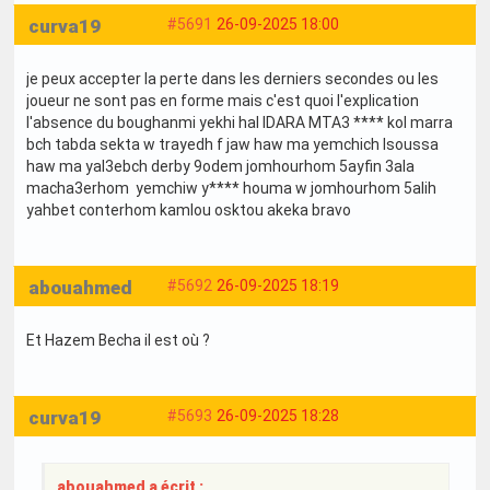
curva19
#5691
26-09-2025 18:00
je peux accepter la perte dans les derniers secondes ou les
joueur ne sont pas en forme mais c'est quoi l'explication
l'absence du boughanmi yekhi hal IDARA MTA3 **** kol marra
bch tabda sekta w trayedh f jaw haw ma yemchich lsoussa
haw ma yal3ebch derby 9odem jomhourhom 5ayfin 3ala
macha3erhom yemchiw y**** houma w jomhourhom 5alih
yahbet conterhom kamlou osktou akeka bravo
abouahmed
#5692
26-09-2025 18:19
Et Hazem Becha il est où ?
curva19
#5693
26-09-2025 18:28
abouahmed a écrit :