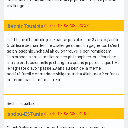
challenge
Bechir Toualbia
#5677
31-05-2025 20:57
Il a dit que d'habitude je ne passe pas plus que 3 ans ici j'ai fait
5 .difficile de maintenir le challenge quand on gagne tout.c'est
sa philosophie .incha Allah qu'on trouve le bon remplaçant
Et à propos c'est la meilleure des philosophies .au départ de
ma vie professionnelle je changeais quand je perds le goût. Et
je regrette d'avoir passé 23 ans au sein de la même
société.famille et mariage obligent .incha Allah mes 2 enfants
ne feront pas la même erreur
Bechir Toualbia
abdou-ESTunis
#5678
31-05-2025 21:06
Coach Sobki merci pour tout, à jamais dans nos coeurs.