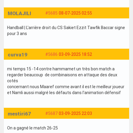
MOLAJILI
#5685
08-07-2025 02:55
Handball | L'arrière droit du CS Sakiet Ezzit Tawfik Baccar signe
pour 3 ans
curva19
#5686
03-09-2025 18:52
mi temps 15 -14 contre hammamet un très bon match a
regarder beaucoup de combinaisons en attaque des deux
cotés
concernant nous Maaref comme avant il est le meilleur joueur
et Namli aussi malgré les défauts dans l'animation défensif
mestiri67
#5687
03-09-2025 22:03
On a gagné le match 26-25