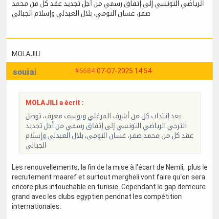
الرياضي التونسي إلى إتفاق رسمي من أجل تجديد عقد كل من محمد
صفر، غسان التومي، بلال العبدلي وإسلام الجبالي
MOLAJILI
souiai
#5684
07-07-2025 14:54
MOLAJILI a écrit :
بعد إنتداب كل من أشرف المرغلي ويوسف معرف، توصل
الترجي الرياضي التونسي إلى إتفاق رسمي من أجل تجديد
عقد كل من محمد صفر، غسان التومي، بلال العبدلي وإسلام
الجبالي
Les renouvellements, la fin de la mise à l'écart de Nemli, plus le
recrutement maaref et surtout mergheli vont faire qu'on sera
encore plus intouchable en tunisie. Cependant le gap demeure
grand avec les clubs egyptien pendnat les compétition
internationales.