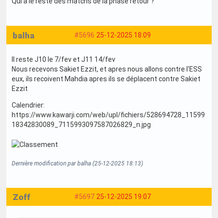
Qui a le reste des matchs de la phase retour ?
balha
#5696
25-12-2025 18:09
Il reste J10 le 7/fev et J11 14/fev
Nous recevons Sakiet Ezzit, et apres nous allons contre l'ESS
eux, ils recoivent Mahdia apres ils se déplacent contre Sakiet
Ezzit
Calendrier:
https://www.kawarji.com/web/upl/fichiers/528694728_11599
18342830089_7115993097587026829_n.jpg
Dernière modification par balha (25-12-2025 18:13)
Zoff
#5697
25-12-2025 19:07